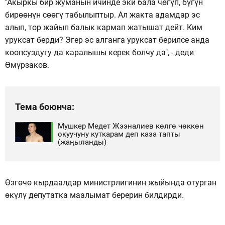
"Акыркы бир жуманын ичинде эки бала чөгүп, бүгүн
бирөөнүн сөөгү табылыптыр. Ал жакта адамдар эс
алып, тор жайып балык кармап жатышат дейт. Ким
уруксат берди? Эгер эс алганга уруксат берилсе анда
коопсуздугу да каралышы керек болчу да", - деди
Өмүрзаков.
Тема боюнча:
Мушкер Медет Жээналиев көлгө чөккөн
окуучуну куткарам деп каза тапты
(жаңыланды)
Өзгөчө кырдаалдар министрлигинин жыйында отурган
өкүлү депутатка маалымат берерин билдирди.