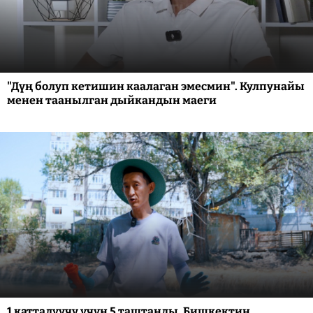
"Дүң болуп кетишин каалаган эмесмин". Кулпунайы
менен таанылган дыйкандын маеги
1 катталуучу үчүн 5 таштанды. Бишкектин