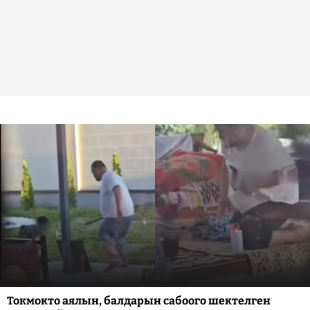
Токмокто аялын, балдарын сабоого шектелген