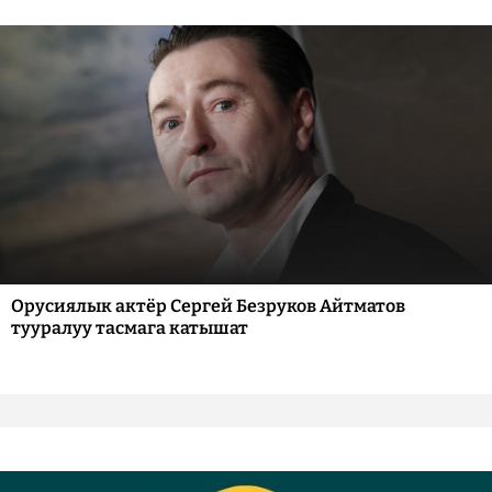
Орусиялык актёр Сергей Безруков Айтматов
тууралуу тасмага катышат