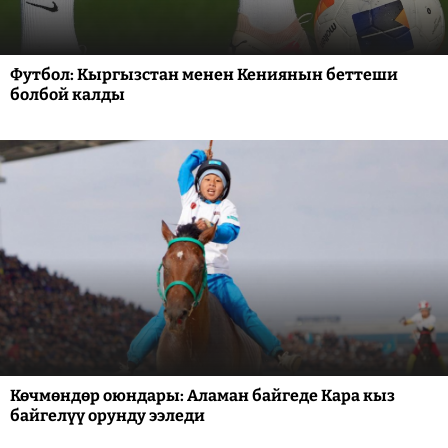
Футбол: Кыргызстан менен Кениянын беттеши
болбой калды
Көчмөндөр оюндары: Аламан байгеде Кара кыз
байгелүү орунду ээледи