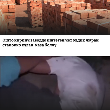
Ошто кирпич заводдо иштеген чет элдик жаран
станокко кулап, каза болду