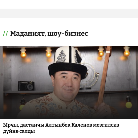
Маданият, шоу-бизнес
Ырчы, дастанчы Алтынбек Каленов мезгилсиз
дүйнө салды