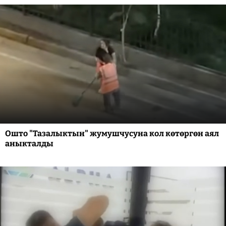
Ошто "Тазалыктын" жумушчусуна кол көтөргөн аял
аныкталды