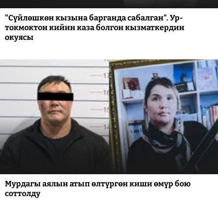
"Сүйлөшкөн кызына барганда сабалган". Ур-
токмоктон кийин каза болгон кызматкердин
окуясы
Мурдагы аялын атып өлтүргөн киши өмүр бою
соттолду