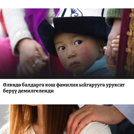
Өлкөдө балдарга кош фамилия ыйгарууга уруксат
берүү демилгеленди