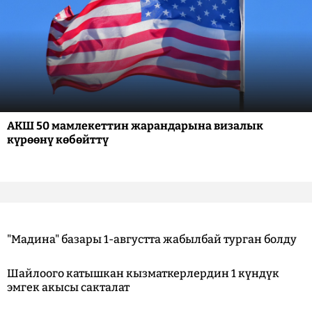
АКШ 50 мамлекеттин жарандарына визалык
күрөөнү көбөйттү
"Мадина" базары 1-августта жабылбай турган болду
Шайлоого катышкан кызматкерлердин 1 күндүк
эмгек акысы сакталат