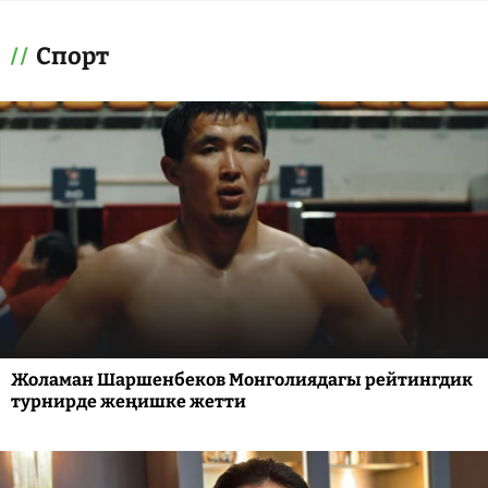
Спорт
Жоламан Шаршенбеков Монголиядагы рейтингдик
турнирде жеңишке жетти