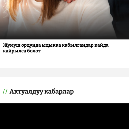
Жумуш ордунда ыдыкка кабылгандар кайда
кайрылса болот
Актуалдуу кабарлар