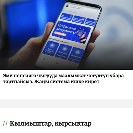
Эми пенсияга чыгууда маалымкат чогултуп убара
тартпайсыз. Жаңы система ишке кирет
Кылмыштар, кырсыктар