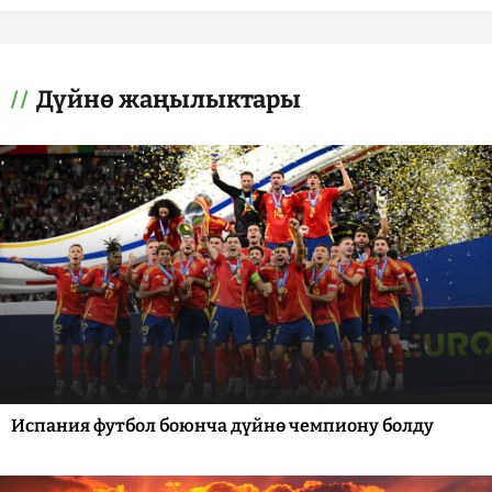
Дүйнө жаңылыктары
Испания футбол боюнча дүйнө чемпиону болду