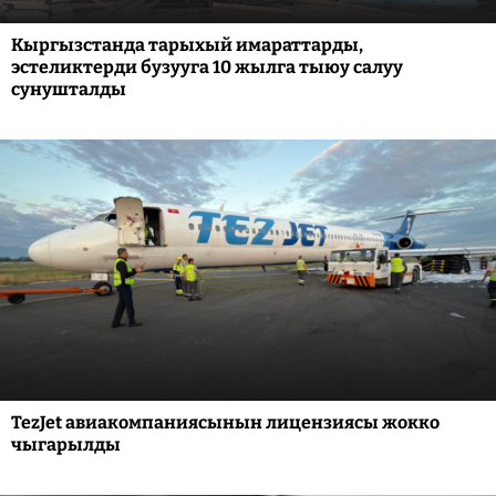
Кыргызстанда тарыхый имараттарды,
эстеликтерди бузууга 10 жылга тыюу салуу
сунушталды
TezJet авиакомпаниясынын лицензиясы жокко
чыгарылды