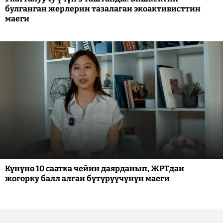
булганган жерлерин тазалаган экоактивисттин
маеги
Күнүнө 10 саатка чейин даярданып, ЖРТдан
жогорку балл алган бүтүрүүчүнүн маеги