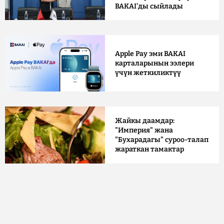
BAKAI'ды сыйлады
Apple Pay эми BAKAI
карталарынын ээлери
үчүн жеткиликтүү
Жайкы даамдар:
"Империя" жана
"Бухарадагы" суроо-талап
жараткан тамактар