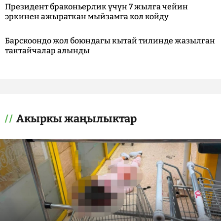
Президент браконьерлик үчүн 7 жылга чейин
эркинен ажыраткан мыйзамга кол койду
Барскоондо жол боюндагы кытай тилинде жазылган
тактайчалар алынды
Акыркы жаңылыктар