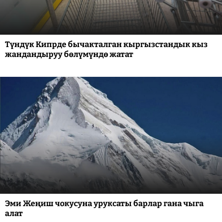
Түндүк Кипрде бычакталган кыргызстандык кыз
жандандыруу бөлүмүндө жатат
Эми Жеңиш чокусуна уруксаты барлар гана чыга
алат