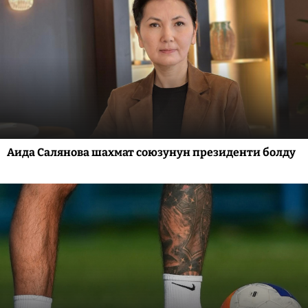
Аида Салянова шахмат союзунун президенти болду