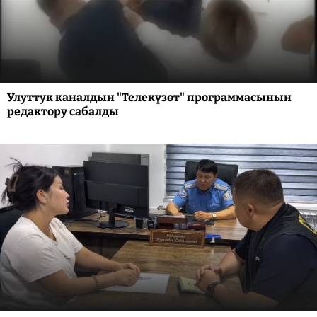
Улуттук каналдын "Телекүзөт" программасынын
редактору сабалды