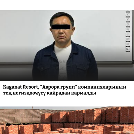
Kaganat Resort, "Аврора групп" компанияларынын
тең негиздөөчүсү кайрадан кармалды