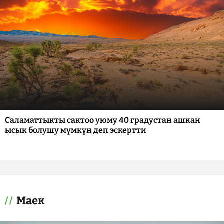
Саламаттыкты сактоо уюму 40 градустан ашкан
ысык болушу мүмкүн деп эскертти
Маек