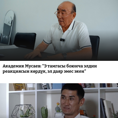
Академик Мусаев: "Э тамгасы боюнча элдин
реакциясын көрдүк, эл даяр эмес экен"