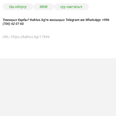
Ош облусу
ӨКМ
суу сактагыч
Темаңыз барбы? Kaktus.kg'ге жазыңыз Telegram же WhatsApp:
+996
(700) 62 07 60.
URL:
https://kaktus.kg/17896