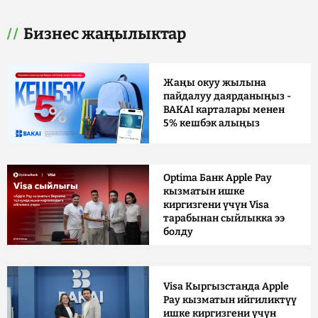
Бизнес жаңылыктар
Жаңы окуу жылына
пайдалуу даярданыңыз -
BAKAI карталары менен
5% кешбэк алыңыз
Optima Банк Apple Pay
кызматын ишке
киргизгени үчүн Visa
тарабынан сыйлыкка ээ
болду
Visa Кыргызстанда Apple
Pay кызматын ийгиликтүү
ишке киргизгени үчүн