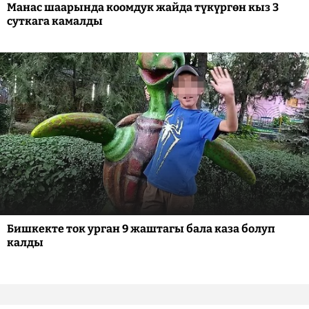
Манас шаарында коомдук жайда түкүргөн кыз 3
суткага камалды
Бишкекте ток урган 9 жаштагы бала каза болуп
калды