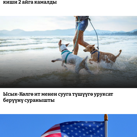
киши 2 айга камалды
Ысык-Көлгө ит менен сууга түшүүгө уруксат
берүүнү суранышты