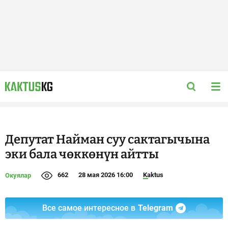
Депутат Найман суу сактагычына
эки бала чөккөнүн айтты
662
28 мая 2026 16:00
Kaktus
Окуялар
Все самое интересное в
Telegram