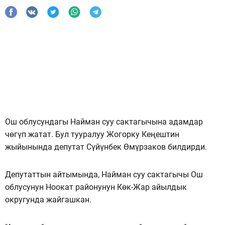
Ош облусундагы Найман суу сактагычына адамдар
чөгүп жатат. Бул тууралуу Жогорку Кеңештин
жыйынында депутат Сүйүнбек Өмүрзаков билдирди.
Депутаттын айтымында, Найман суу сактагычы Ош
облусунун Ноокат районунун Көк-Жар айылдык
округунда жайгашкан.