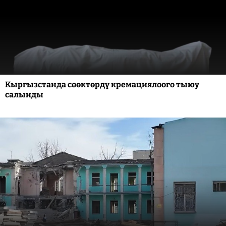
Кыргызстанда сөөктөрдү кремациялоого тыюу
салынды