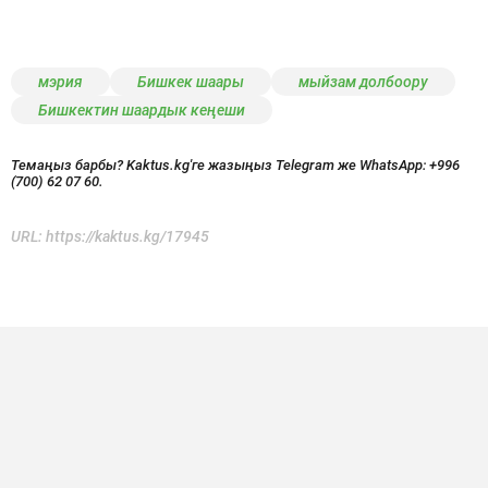
мэрия
Бишкек шаары
мыйзам долбоору
Бишкектин шаардык кеңеши
Темаңыз барбы? Kaktus.kg'ге жазыңыз Telegram же WhatsApp:
+996
(700) 62 07 60.
URL:
https://kaktus.kg/17945