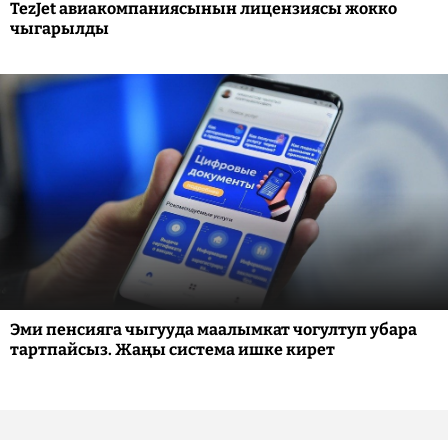
TezJet авиакомпаниясынын лицензиясы жокко
чыгарылды
Эми пенсияга чыгууда маалымкат чогултуп убара
тартпайсыз. Жаңы система ишке кирет