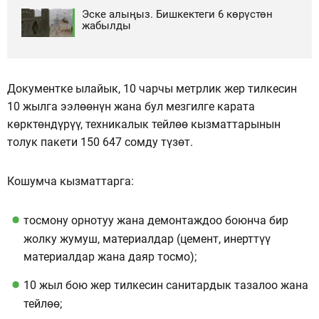
Эске алыңыз. Бишкектеги 6 көрүстөн
жабылды
Документке ылайык, 10 чарчы метрлик жер тилкесин
10 жылга ээлөөнүн жана бул мезгилге карата
көрктөндүрүү, техникалык тейлөө кызматтарынын
толук пакети 150 647 сомду түзөт.
Кошумча кызматтарга:
тосмону орнотуу жана демонтаждоо боюнча бир
жолку жумуш, материалдар (цемент, инерттүү
материалдар жана даяр тосмо);
10 жыл бою жер тилкесин санитардык тазалоо жана
тейлөө;