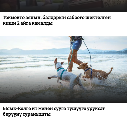
Токмокто аялын, балдарын сабоого шектелген
киши 2 айга камалды
Ысык-Көлгө ит менен сууга түшүүгө уруксат
берүүнү суранышты