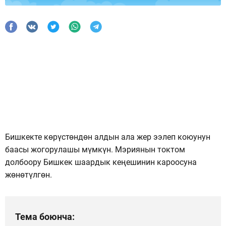
Бишкекте көрүстөндөн алдын ала жер ээлеп коюунун
баасы жогорулашы мүмкүн. Мэриянын токтом
долбоору Бишкек шаардык кеңешинин кароосуна
жөнөтүлгөн.
Тема боюнча: