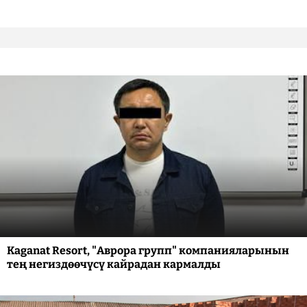
Kaganat Resort, "Аврора групп" компанияларынын
тең негиздөөчүсү кайрадан кармалды