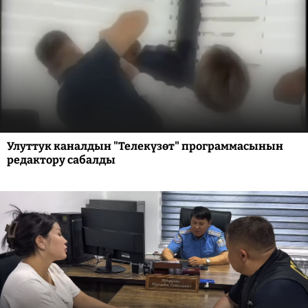
Улуттук каналдын "Телекүзөт" программасынын
редактору сабалды