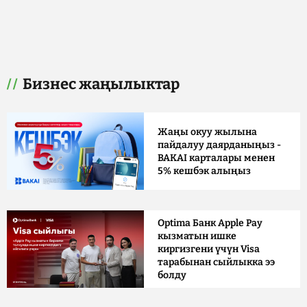
Бизнес жаңылыктар
Жаңы окуу жылына
пайдалуу даярданыңыз -
BAKAI карталары менен
5% кешбэк алыңыз
Optima Банк Apple Pay
кызматын ишке
киргизгени үчүн Visa
тарабынан сыйлыкка ээ
болду