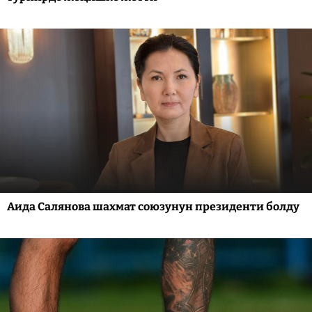
Аида Салянова шахмат союзунун президенти болду