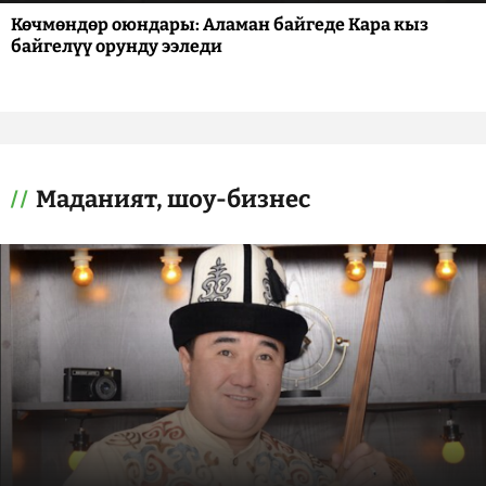
Көчмөндөр оюндары: Аламан байгеде Кара кыз
байгелүү орунду ээледи
Маданият, шоу-бизнес