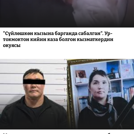
"Сүйлөшкөн кызына барганда сабалган". Ур-
токмоктон кийин каза болгон кызматкердин
окуясы