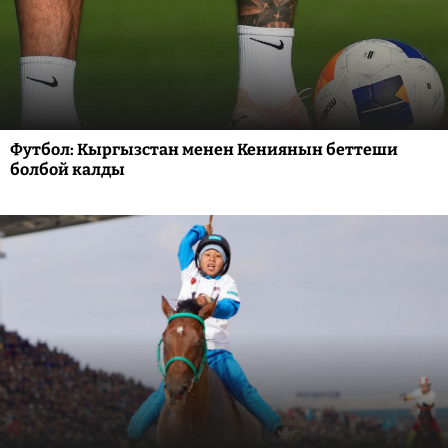
Футбол: Кыргызстан менен Кениянын беттеши
болбой калды