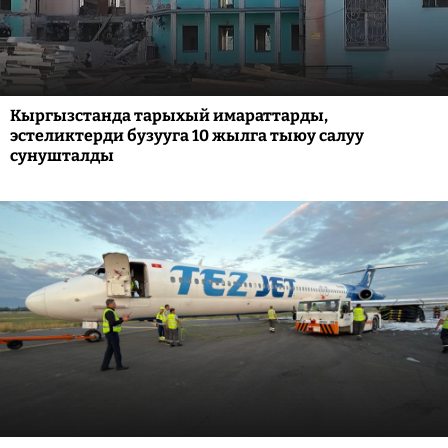
Кыргызстанда тарыхый имараттарды,
эстеликтерди бузууга 10 жылга тыюу салуу
сунушталды