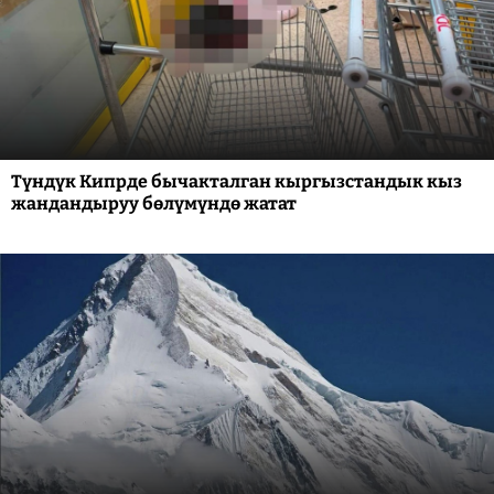
Түндүк Кипрде бычакталган кыргызстандык кыз
жандандыруу бөлүмүндө жатат