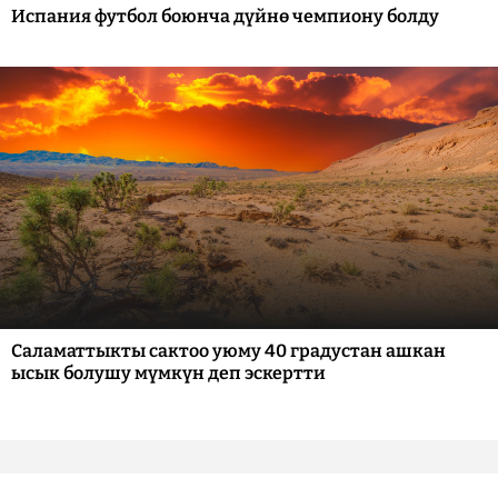
Испания футбол боюнча дүйнө чемпиону болду
Саламаттыкты сактоо уюму 40 градустан ашкан
ысык болушу мүмкүн деп эскертти