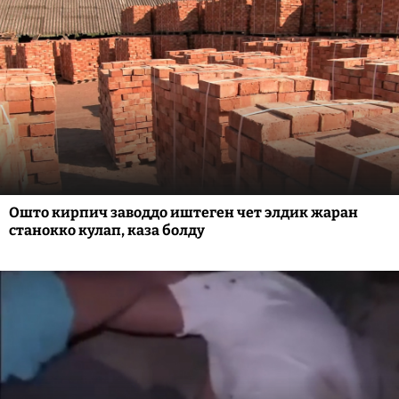
Ошто кирпич заводдо иштеген чет элдик жаран
станокко кулап, каза болду