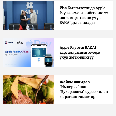
Visa Кыргызстанда Apple
Pay кызматын ийгиликтүү
ишке киргизгени үчүн
BAKAI'ды сыйлады
Apple Pay эми BAKAI
карталарынын ээлери
үчүн жеткиликтүү
Жайкы даамдар:
"Империя" жана
"Бухарадагы" суроо-талап
жараткан тамактар