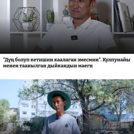
"Дүң болуп кетишин каалаган эмесмин". Кулпунайы
менен таанылган дыйкандын маеги