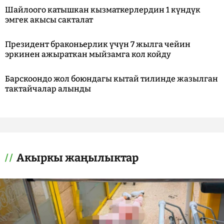
Шайлоого катышкан кызматкерлердин 1 күндүк
эмгек акысы сакталат
Президент браконьерлик үчүн 7 жылга чейин
эркинен ажыраткан мыйзамга кол койду
Барскоондо жол боюндагы кытай тилинде жазылган
тактайчалар алынды
Акыркы жаңылыктар