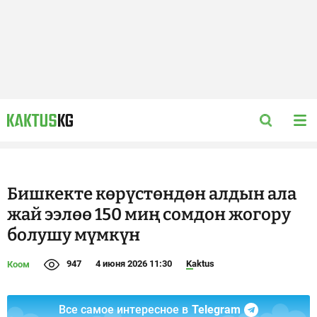
Бишкекте көрүстөндөн алдын ала
жай ээлөө 150 миң сомдон жогору
болушу мүмкүн
947
4 июня 2026 11:30
Kaktus
Коом
Все самое интересное в
Telegram