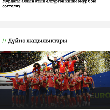
Мурдагы аялын атып өлтүргөн киши өмүр бою
соттолду
Дүйнө жаңылыктары