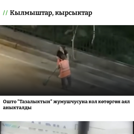
Кылмыштар, кырсыктар
Ошто "Тазалыктын" жумушчусуна кол көтөргөн аял
аныкталды