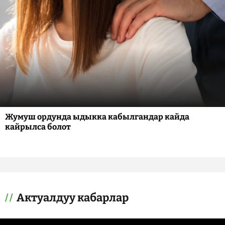
Жумуш ордунда ыдыкка кабылгандар кайда
кайрылса болот
Актуалдуу кабарлар