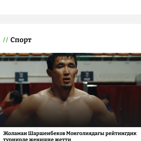
Спорт
Жоламан Шаршенбеков Монголиядагы рейтингдик
турнирде жеңишке жетти