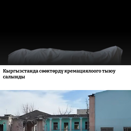
Кыргызстанда сөөктөрдү кремациялоого тыюу
салынды