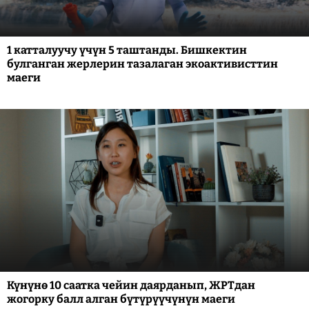
1 катталуучу үчүн 5 таштанды. Бишкектин
булганган жерлерин тазалаган экоактивисттин
маеги
Күнүнө 10 саатка чейин даярданып, ЖРТдан
жогорку балл алган бүтүрүүчүнүн маеги