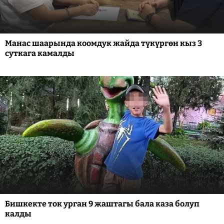
Манас шаарында коомдук жайда түкүргөн кыз 3
суткага камалды
Бишкекте ток урган 9 жаштагы бала каза болуп
калды