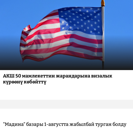
АКШ 50 мамлекеттин жарандарына визалык
күрөөнү көбөйттү
"Мадина" базары 1-августта жабылбай турган болду