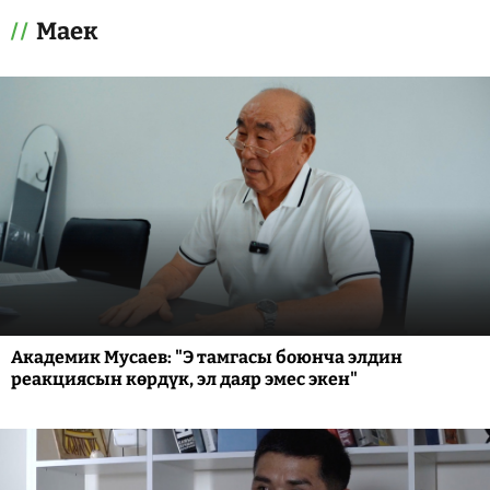
Маек
Академик Мусаев: "Э тамгасы боюнча элдин
реакциясын көрдүк, эл даяр эмес экен"