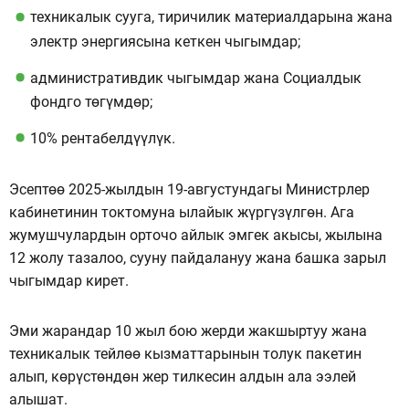
техникалык сууга, тиричилик материалдарына жана
электр энергиясына кеткен чыгымдар;
административдик чыгымдар жана Социалдык
фондго төгүмдөр;
10% рентабелдүүлүк.
Эсептөө 2025-жылдын 19-августундагы Министрлер
кабинетинин токтомуна ылайык жүргүзүлгөн. Ага
жумушчулардын орточо айлык эмгек акысы, жылына
12 жолу тазалоо, сууну пайдалануу жана башка зарыл
чыгымдар кирет.
Эми жарандар 10 жыл бою жерди жакшыртуу жана
техникалык тейлөө кызматтарынын толук пакетин
алып, көрүстөндөн жер тилкесин алдын ала ээлей
алышат.