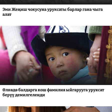
Эми Жеңиш чокусуна уруксаты барлар гана чыга
алат
Өлкөдө балдарга кош фамилия ыйгарууга уруксат
берүү демилгеленди