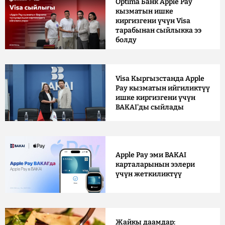
Optima Банк Apple Pay
кызматын ишке
киргизгени үчүн Visa
тарабынан сыйлыкка ээ
болду
Visa Кыргызстанда Apple
Pay кызматын ийгиликтүү
ишке киргизгени үчүн
BAKAI'ды сыйлады
Apple Pay эми BAKAI
карталарынын ээлери
үчүн жеткиликтүү
Жайкы даамдар: