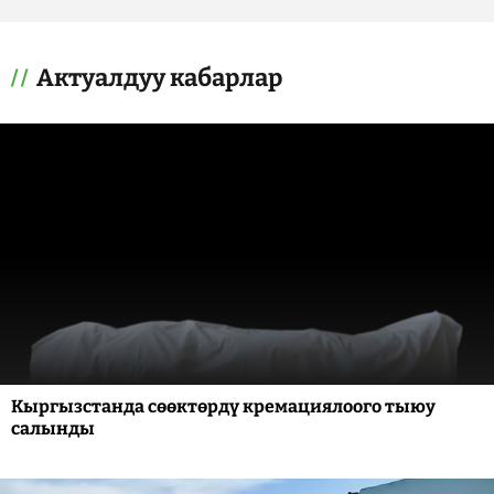
Актуалдуу кабарлар
Кыргызстанда сөөктөрдү кремациялоого тыюу
салынды