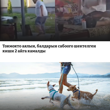
Токмокто аялын, балдарын сабоого шектелген
киши 2 айга камалды