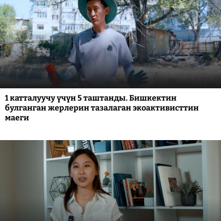
1 катталуучу үчүн 5 таштанды. Бишкектин
булганган жерлерин тазалаган экоактивисттин
маеги