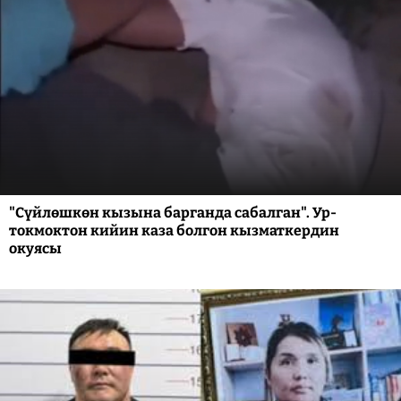
"Сүйлөшкөн кызына барганда сабалган". Ур-
токмоктон кийин каза болгон кызматкердин
окуясы