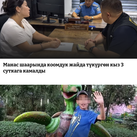
Манас шаарында коомдук жайда түкүргөн кыз 3
суткага камалды