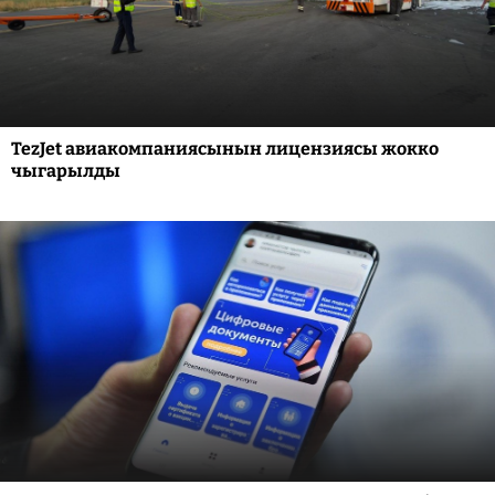
TezJet авиакомпаниясынын лицензиясы жокко
чыгарылды