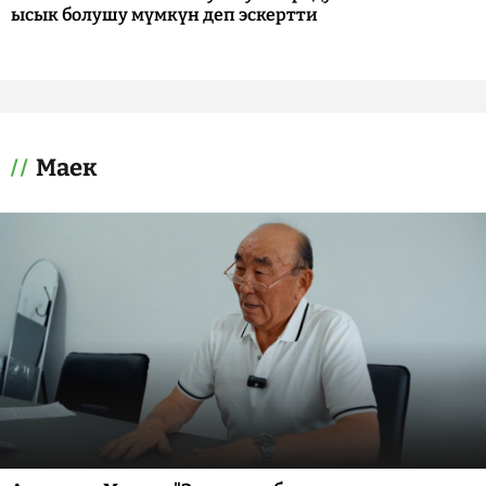
ысык болушу мүмкүн деп эскертти
Маек