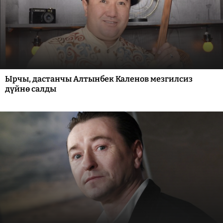
Ырчы, дастанчы Алтынбек Каленов мезгилсиз
дүйнө салды