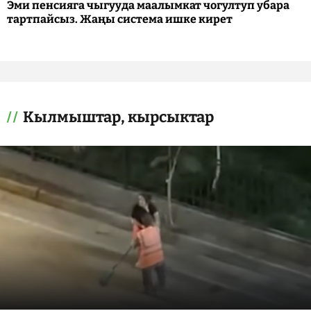
Эми пенсияга чыгууда маалымкат чогултуп убара
тартпайсыз. Жаңы система ишке кирет
Кылмыштар, кырсыктар