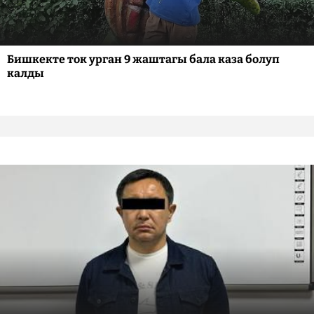
Бишкекте ток урган 9 жаштагы бала каза болуп
калды