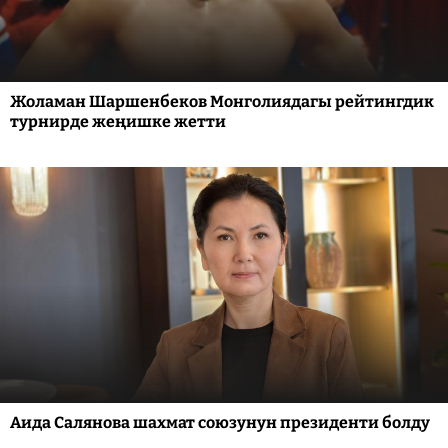
Жоламан Шаршенбеков Монголиядагы рейтингдик
турнирде жеңишке жетти
Аида Салянова шахмат союзунун президенти болду