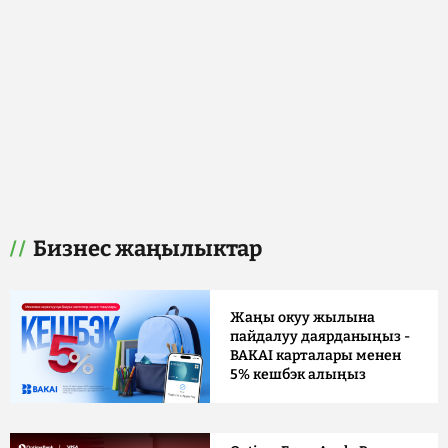
Бизнес жаңылыктар
Жаңы окуу жылына
пайдалуу даярданыңыз -
BAKAI карталары менен
5% кешбэк алыңыз