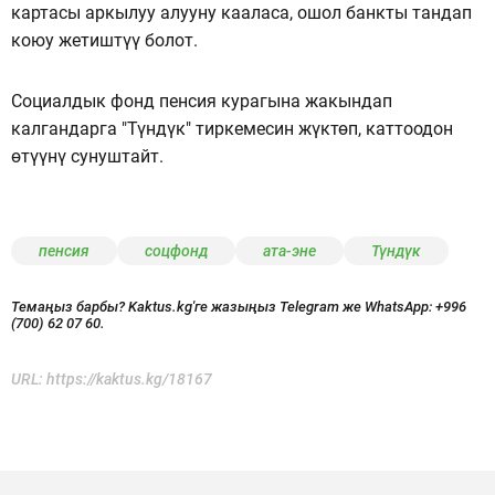
картасы аркылуу алууну кааласа, ошол банкты тандап
коюу жетиштүү болот.
Социалдык фонд пенсия курагына жакындап
калгандарга "Түндүк" тиркемесин жүктөп, каттоодон
өтүүнү сунуштайт.
пенсия
соцфонд
ата-эне
Түндүк
Темаңыз барбы? Kaktus.kg'ге жазыңыз Telegram же WhatsApp:
+996
(700) 62 07 60.
URL:
https://kaktus.kg/18167