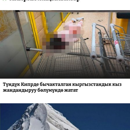
Түндүк Кипрде бычакталган кыргызстандык кыз
жандандыруу бөлүмүндө жатат