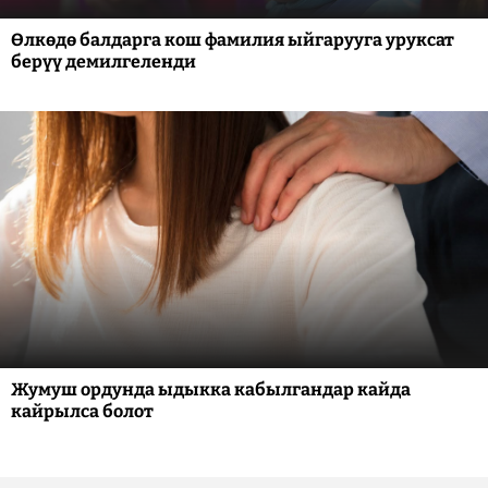
Өлкөдө балдарга кош фамилия ыйгарууга уруксат
берүү демилгеленди
Жумуш ордунда ыдыкка кабылгандар кайда
кайрылса болот