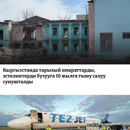
Кыргызстанда тарыхый имараттарды,
эстеликтерди бузууга 10 жылга тыюу салуу
сунушталды