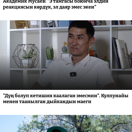
Академик Мусаев: "Э тамгасы боюнча элдин
реакциясын көрдүк, эл даяр эмес экен"
"Дүң болуп кетишин каалаган эмесмин". Кулпунайы
менен таанылган дыйкандын маеги