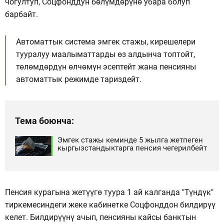
чогултуп, Соцфонддун бөлүмдөрүнө убара болуп
барбайт.
Автоматтык система эмгек стажы, кирешелери
тууралуу маалыматтарды өз алдынча топтойт,
төлөмдөрдүн өлчөмүн эсептейт жана пенсияны
автоматтык режимде тариздейт.
Тема боюнча:
Эмгек стажы кеминде 5 жылга жетпеген
кыргызстандыктарга пенсия чегерилбейт
Пенсия курагына жетүүгө туура 1 ай калганда "Түндүк"
тиркемесиндеги жеке кабинетке Соцфонддон билдирүү
келет. Билдирүүнү ачып, пенсияны кайсы банктын