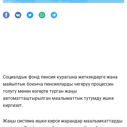
Социалдык фонд пенсия курагына жеткендерге жана
майыптык боюнча пенсияларды чегерүү процессин
толугу менен өзгөртө турган жаңы
автоматташтырылган маалыматтык тутумду ишке
киргизет.
Жаңы система ишке кирсе жарандар маалымкаттарды