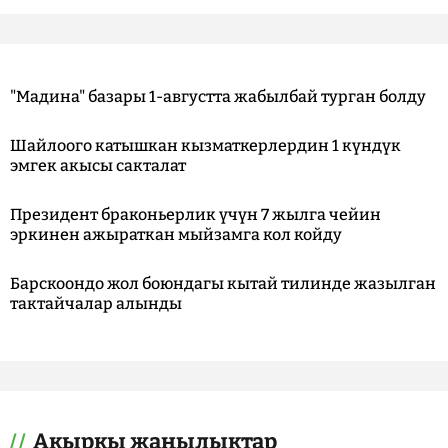
"Мадина" базары 1-августта жабылбай турган болду
Шайлоого катышкан кызматкерлердин 1 күндүк
эмгек акысы сакталат
Президент браконьерлик үчүн 7 жылга чейин
эркинен ажыраткан мыйзамга кол койду
Барскоондо жол боюндагы кытай тилинде жазылган
тактайчалар алынды
Акыркы жаңылыктар