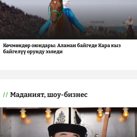
Көчмөндөр оюндары: Аламан байгеде Кара кыз
байгелүү орунду ээледи
Маданият, шоу-бизнес