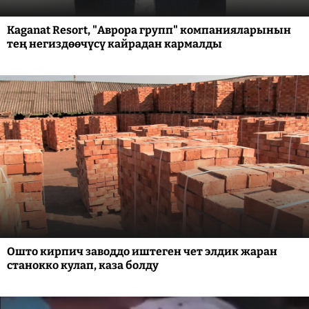
Kaganat Resort, "Аврора групп" компанияларынын
тең негиздөөчүсү кайрадан кармалды
Ошто кирпич заводдо иштеген чет элдик жаран
станокко кулап, каза болду