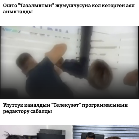
Ошто "Тазалыктын" жумушчусуна кол көтөргөн аял
аныкталды
Улуттук каналдын "Телекүзөт" программасынын
редактору сабалды