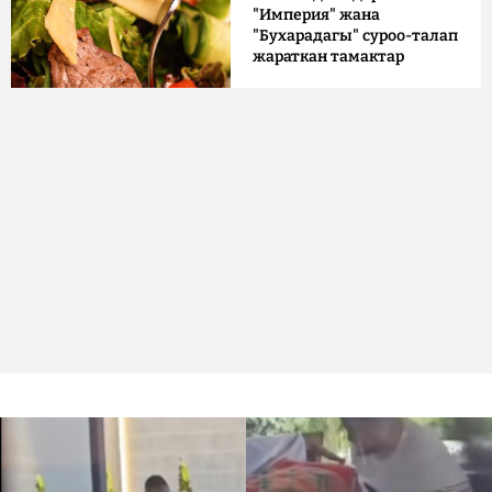
"Империя" жана
"Бухарадагы" суроо-талап
жараткан тамактар