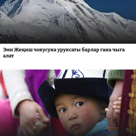
Эми Жеңиш чокусуна уруксаты барлар гана чыга
алат