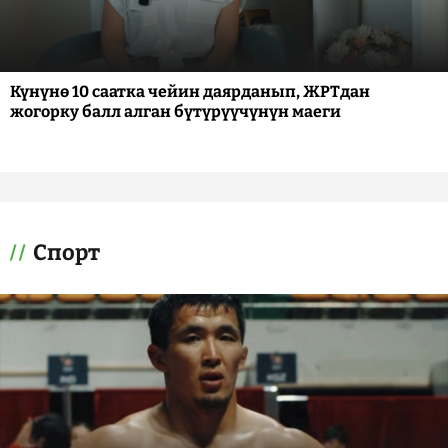
Күнүнө 10 саатка чейин даярданып, ЖРТдан
жогорку балл алган бүтүрүүчүнүн маеги
Спорт