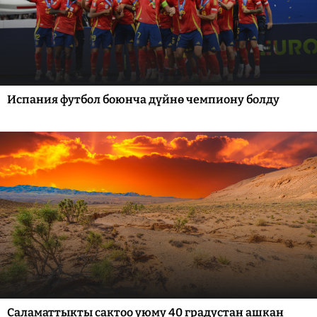
Испания футбол боюнча дүйнө чемпиону болду
Саламаттыкты сактоо уюму 40 градустан ашкан