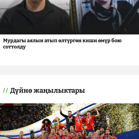
Мурдагы аялын атып өлтүргөн киши өмүр бою
соттолду
Дүйнө жаңылыктары