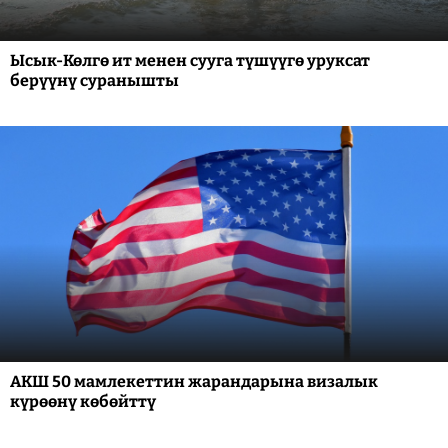
Ысык-Көлгө ит менен сууга түшүүгө уруксат
берүүнү суранышты
АКШ 50 мамлекеттин жарандарына визалык
күрөөнү көбөйттү