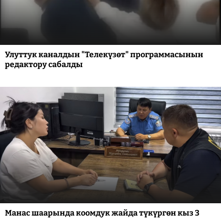
Улуттук каналдын "Телекүзөт" программасынын
редактору сабалды
Манас шаарында коомдук жайда түкүргөн кыз 3