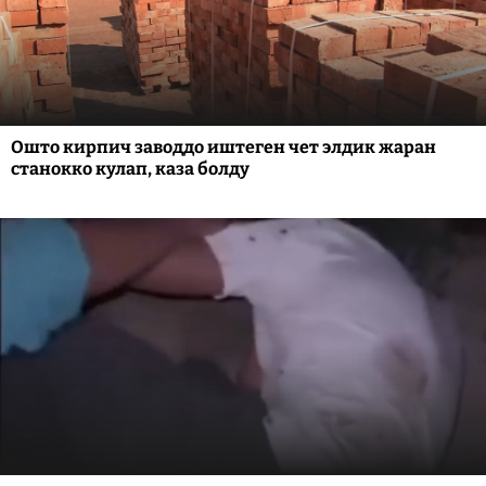
Ошто кирпич заводдо иштеген чет элдик жаран
станокко кулап, каза болду