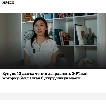
маеги
Күнүнө 10 саатка чейин даярданып, ЖРТдан
жогорку балл алган бүтүрүүчүнүн маеги