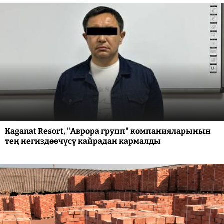
Kaganat Resort, "Аврора групп" компанияларынын
тең негиздөөчүсү кайрадан кармалды