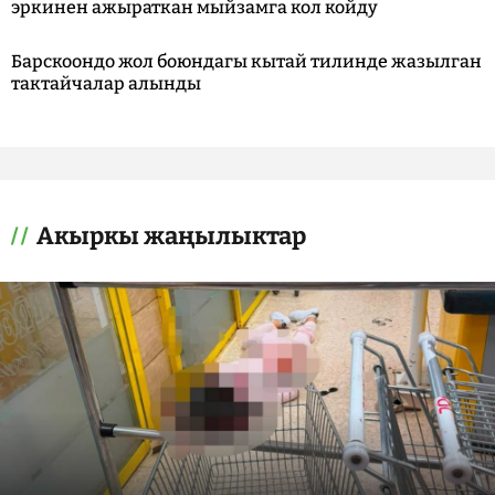
эркинен ажыраткан мыйзамга кол койду
Барскоондо жол боюндагы кытай тилинде жазылган
тактайчалар алынды
Акыркы жаңылыктар