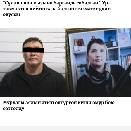
"Сүйлөшкөн кызына барганда сабалган". Ур-
токмоктон кийин каза болгон кызматкердин
окуясы
Мурдагы аялын атып өлтүргөн киши өмүр бою
соттолду