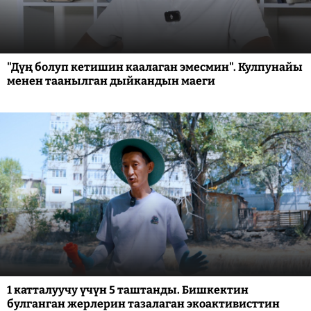
"Дүң болуп кетишин каалаган эмесмин". Кулпунайы
менен таанылган дыйкандын маеги
1 катталуучу үчүн 5 таштанды. Бишкектин
булганган жерлерин тазалаган экоактивисттин