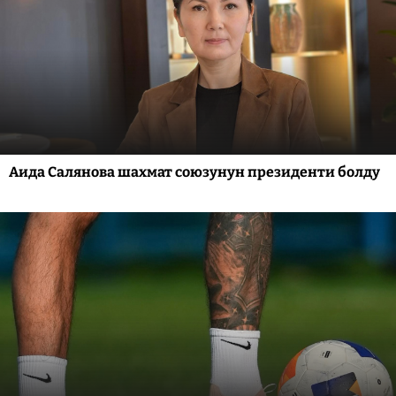
Аида Салянова шахмат союзунун президенти болду