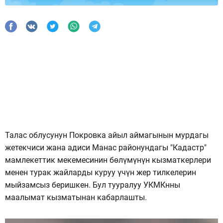
Талас облусунун Покровка айыл аймагынын мурдагы
жетекчиси жана адиси Манас районундагы "Кадастр"
мамлекеттик мекемесинин бөлүмүнүн кызматкерлери
менен турак жайларды куруу үчүн жер тилкелерин
мыйзамсыз беришкен. Бул тууралуу УКМКнны
маалымат кызматынан кабарлашты.