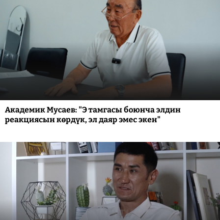
Академик Мусаев: "Э тамгасы боюнча элдин
реакциясын көрдүк, эл даяр эмес экен"