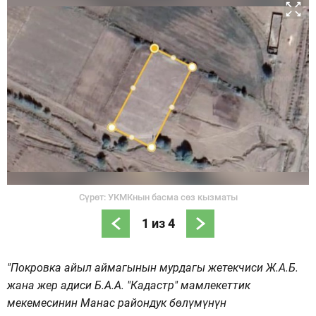
Сүрөт: УКМКнын басма сөз кызматы
1
из
4
"Покровка айыл аймагынын мурдагы жетекчиси Ж.А.Б.
жана жер адиси Б.А.А. "Кадастр" мамлекеттик
мекемесинин Манас райондук бөлүмүнүн