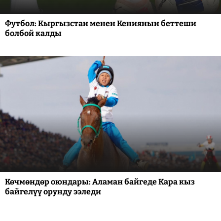
Футбол: Кыргызстан менен Кениянын беттеши
болбой калды
Көчмөндөр оюндары: Аламан байгеде Кара кыз
байгелүү орунду ээледи