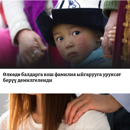
Өлкөдө балдарга кош фамилия ыйгарууга уруксат
берүү демилгеленди