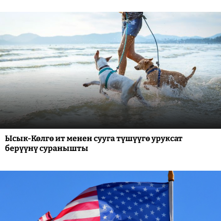
Ысык-Көлгө ит менен сууга түшүүгө уруксат
берүүнү суранышты