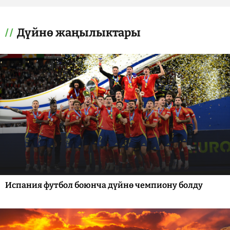
Дүйнө жаңылыктары
Испания футбол боюнча дүйнө чемпиону болду