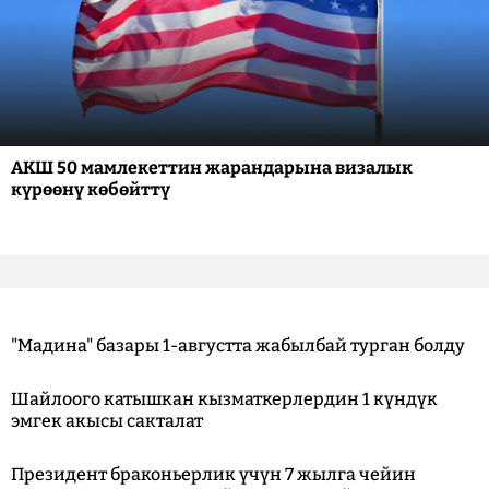
АКШ 50 мамлекеттин жарандарына визалык
күрөөнү көбөйттү
"Мадина" базары 1-августта жабылбай турган болду
Шайлоого катышкан кызматкерлердин 1 күндүк
эмгек акысы сакталат
Президент браконьерлик үчүн 7 жылга чейин