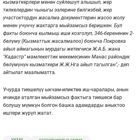
кызматкерлери менен сүйлөшүп алышып, жер
тилкелердин чыныгы ээлерине билгизбей, жер
участоктордун жасалма документтерин жасоо жолу
менен үчүнчү жактарга мыйзамсыз беришкен. Бул
факты боюнча кылмыш иши козголуп, 346-берененин 2-
бөлүмү (Кызматтык жасалмалоо) боюнча Покровка
айыл аймагынын мурдагы жетекчиси Ж.А.Б. жана
"Кадастр" мамлекеттик мекемесинин Манас райондук
бөлүмүнүн кызматкери Ж.Ж.Нга айып тагылган",
- деп
айтылат маалыматта.
Учурда тиешелүү ыкчам-иликтөө иш-чаралары, анын
ичинде аталган мыйзамсыз фактыга тиешеси бар
болушу мүмкүн болгон башка адамдарды аныктоо
иштери жүрүп жатат.
УКМК
коррупциялык схема