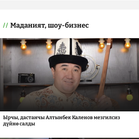
Маданият, шоу-бизнес
Ырчы, дастанчы Алтынбек Каленов мезгилсиз
дүйнө салды