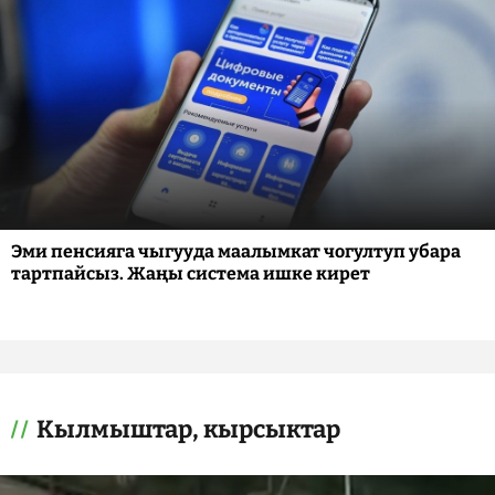
Эми пенсияга чыгууда маалымкат чогултуп убара
тартпайсыз. Жаңы система ишке кирет
Кылмыштар, кырсыктар