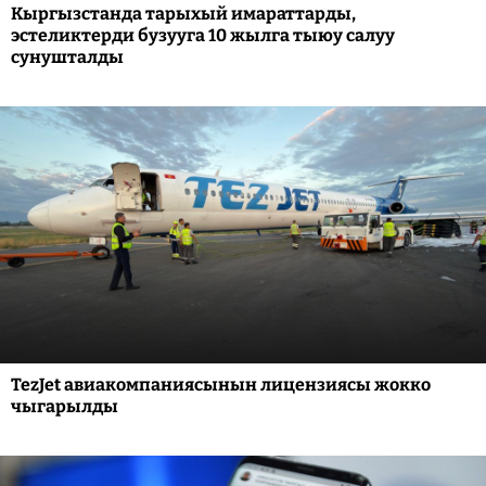
Кыргызстанда тарыхый имараттарды,
эстеликтерди бузууга 10 жылга тыюу салуу
сунушталды
TezJet авиакомпаниясынын лицензиясы жокко
чыгарылды