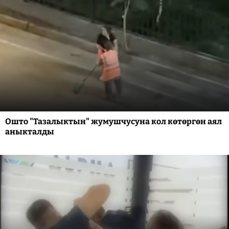
Ошто "Тазалыктын" жумушчусуна кол көтөргөн аял
аныкталды