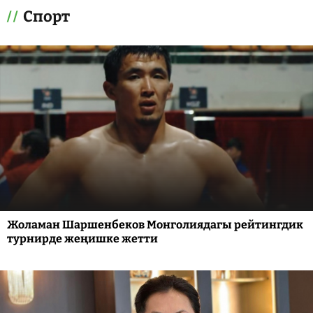
Спорт
Жоламан Шаршенбеков Монголиядагы рейтингдик
турнирде жеңишке жетти