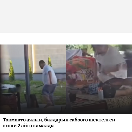
Токмокто аялын, балдарын сабоого шектелген
киши 2 айга камалды