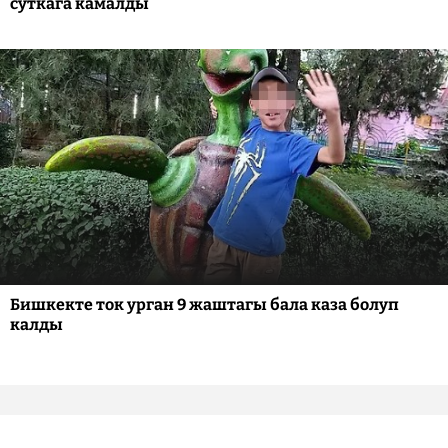
суткага камалды
Бишкекте ток урган 9 жаштагы бала каза болуп
калды