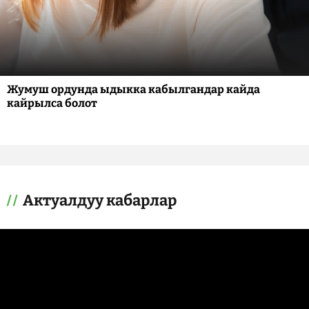
Жумуш ордунда ыдыкка кабылгандар кайда
кайрылса болот
Актуалдуу кабарлар