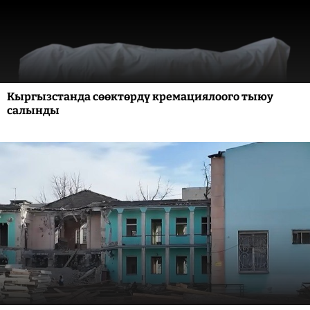
Кыргызстанда сөөктөрдү кремациялоого тыюу
салынды