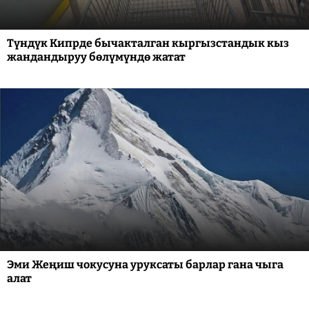
Түндүк Кипрде бычакталган кыргызстандык кыз
жандандыруу бөлүмүндө жатат
Эми Жеңиш чокусуна уруксаты барлар гана чыга
алат