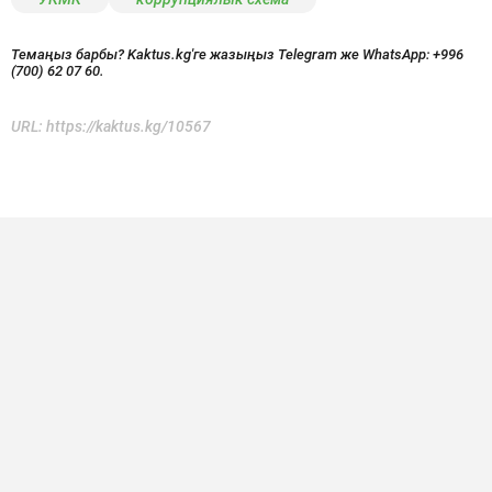
Темаңыз барбы? Kaktus.kg'ге жазыңыз Telegram же WhatsApp:
+996
(700) 62 07 60.
URL:
https://kaktus.kg/10567