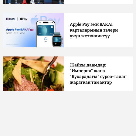
Apple Pay эми BAKAI
карталарынын ээлери
үчүн жеткиликтүү
Жайкы даамдар:
"Империя" жана
"Бухарадагы" суроо-талап
жараткан тамактар