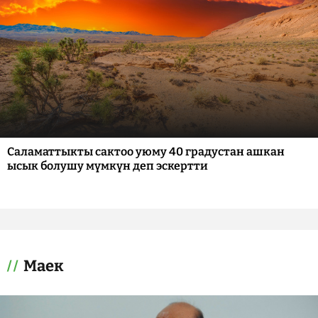
Саламаттыкты сактоо уюму 40 градустан ашкан
ысык болушу мүмкүн деп эскертти
Маек