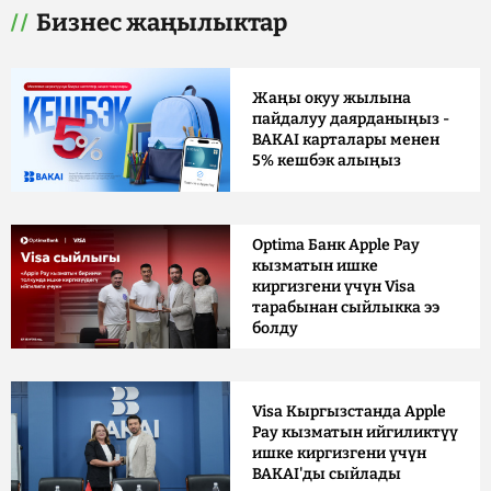
Бизнес жаңылыктар
Жаңы окуу жылына
пайдалуу даярданыңыз -
BAKAI карталары менен
5% кешбэк алыңыз
Optima Банк Apple Pay
кызматын ишке
киргизгени үчүн Visa
тарабынан сыйлыкка ээ
болду
Visa Кыргызстанда Apple
Pay кызматын ийгиликтүү
ишке киргизгени үчүн
BAKAI'ды сыйлады