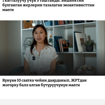
1 катталуучу үчүн 5 таштанды. Бишкектин
булганган жерлерин тазалаган экоактивисттин
маеги
Күнүнө 10 саатка чейин даярданып, ЖРТдан
жогорку балл алган бүтүрүүчүнүн маеги