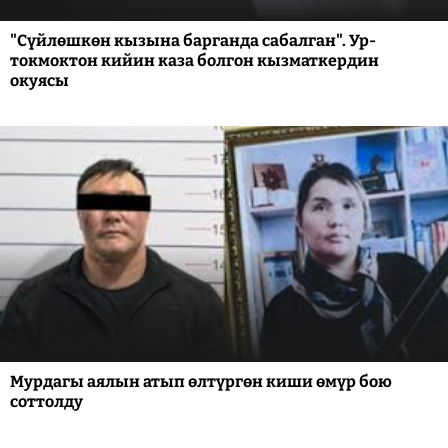
"Сүйлөшкөн кызына барганда сабалган". Ур-
токмоктон кийин каза болгон кызматкердин
окуясы
Мурдагы аялын атып өлтүргөн киши өмүр бою
соттолду