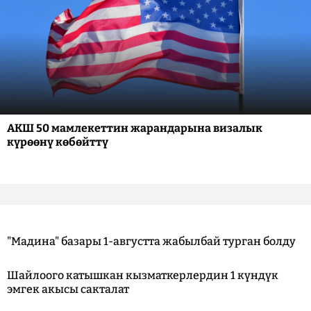
АКШ 50 мамлекеттин жарандарына визалык
күрөөнү көбөйттү
"Мадина" базары 1-августта жабылбай турган болду
Шайлоого катышкан кызматкерлердин 1 күндүк
эмгек акысы сакталат