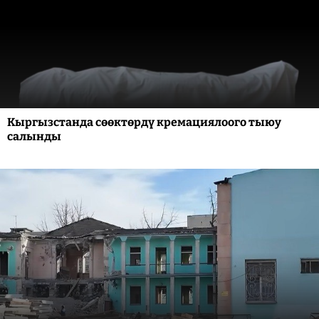
Кыргызстанда сөөктөрдү кремациялоого тыюу
салынды