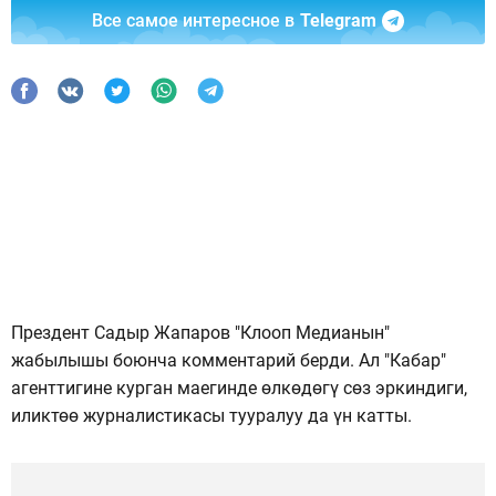
Все самое интересное в
Telegram
Прездент Садыр Жапаров "Клооп Медианын"
жабылышы боюнча комментарий берди. Ал "Кабар"
агенттигине курган маегинде өлкөдөгү сөз эркиндиги,
иликтөө журналистикасы тууралуу да үн катты.