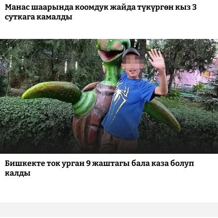
Манас шаарында коомдук жайда түкүргөн кыз 3
суткага камалды
Бишкекте ток урган 9 жаштагы бала каза болуп
калды