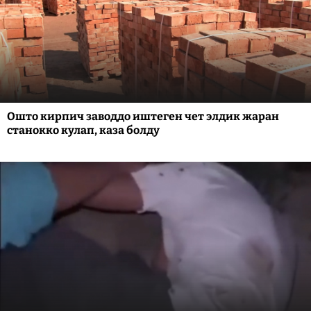
Ошто кирпич заводдо иштеген чет элдик жаран
станокко кулап, каза болду