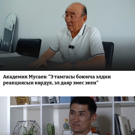
Академик Мусаев: "Э тамгасы боюнча элдин
реакциясын көрдүк, эл даяр эмес экен"