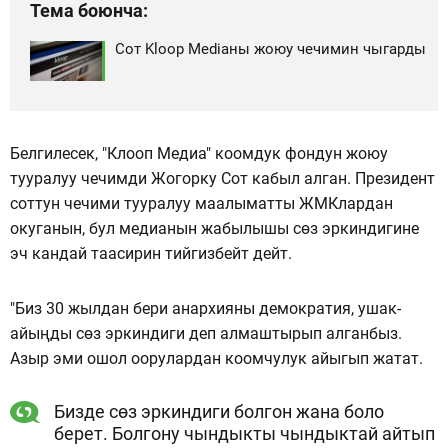
Тема боюнча:
Сот Kloop Mediaны жоюу чечимин чыгарды
Белгилесек, "Клооп Медиа" коомдук фондун жоюу
тууралуу чечимди Жогорку Сот кабыл алган. Президент
соттун чечими тууралуу маалыматты ЖМКлардан
окуганын, бул медианын жабылышы сөз эркиндигине
эч кандай таасирин тийгизбейт дейт.
"Биз 30 жылдан бери анархияны демократия, ушак-
айыңды сөз эркиндиги деп алмаштырып алганбыз.
Азыр эми ошол оорулардан коомчулук айыгып жатат.
Бизде сөз эркиндиги болгон жана боло
берет. Болгону чындыкты чындыктай айтып