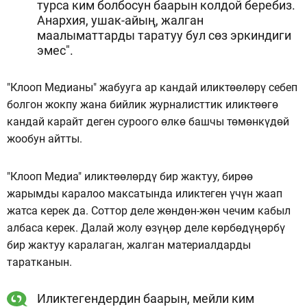
турса ким болбосун баарын колдой беребиз.
Анархия, ушак-айың, жалган
маалыматтарды таратуу бул сөз эркиндиги
эмес".
"Клооп Медианы" жабууга ар кандай иликтөөлөрү себеп
болгон жокпу жана бийлик журналисттик иликтөөгө
кандай карайт деген суроого өлкө башчы төмөнкүдөй
жообун айтты.
"Клооп Медиа" иликтөөлөрдү бир жактуу, бирөө
жарымды каралоо максатында иликтеген үчүн жаап
жатса керек да. Соттор деле жөндөн-жөн чечим кабыл
албаса керек. Далай жолу өзүңөр деле көрбөдүңөрбү
бир жактуу каралаган, жалган материалдарды
таратканын.
Иликтегендердин баарын, мейли ким