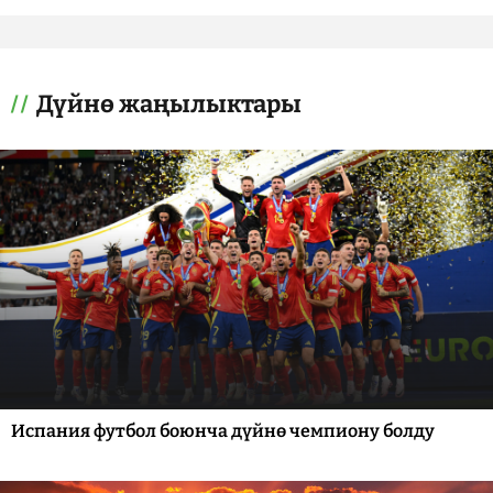
Дүйнө жаңылыктары
Испания футбол боюнча дүйнө чемпиону болду