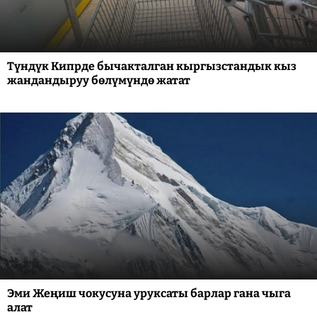
Түндүк Кипрде бычакталган кыргызстандык кыз
жандандыруу бөлүмүндө жатат
Эми Жеңиш чокусуна уруксаты барлар гана чыга
алат