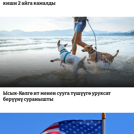
киши 2 айга камалды
Ысык-Көлгө ит менен сууга түшүүгө уруксат
берүүнү суранышты