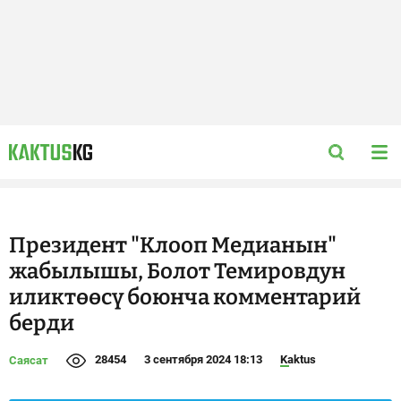
Президент "Клооп Медианын"
жабылышы, Болот Темировдун
иликтөөсү боюнча комментарий
берди
28454
3 сентября 2024 18:13
Kaktus
Саясат