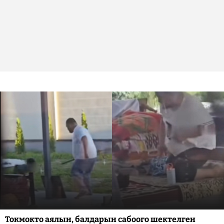
Токмокто аялын, балдарын сабоого шектелген