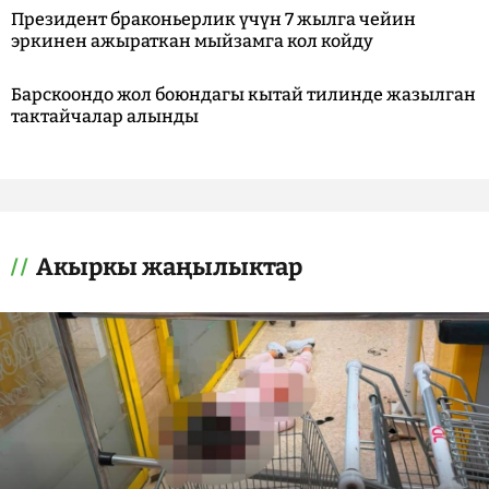
Президент браконьерлик үчүн 7 жылга чейин
эркинен ажыраткан мыйзамга кол койду
Барскоондо жол боюндагы кытай тилинде жазылган
тактайчалар алынды
Акыркы жаңылыктар