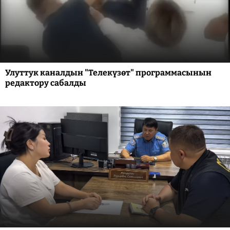
Улуттук каналдын "Телекүзөт" программасынын
редактору сабалды