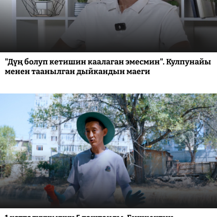
"Дүң болуп кетишин каалаган эмесмин". Кулпунайы
менен таанылган дыйкандын маеги