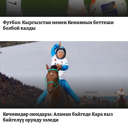
Футбол: Кыргызстан менен Кениянын беттеши
болбой калды
Көчмөндөр оюндары: Аламан байгеде Кара кыз
байгелүү орунду ээледи