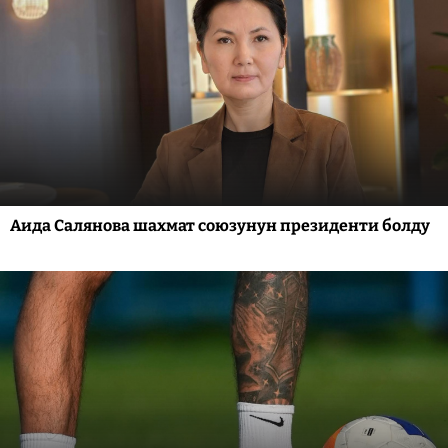
Аида Салянова шахмат союзунун президенти болду