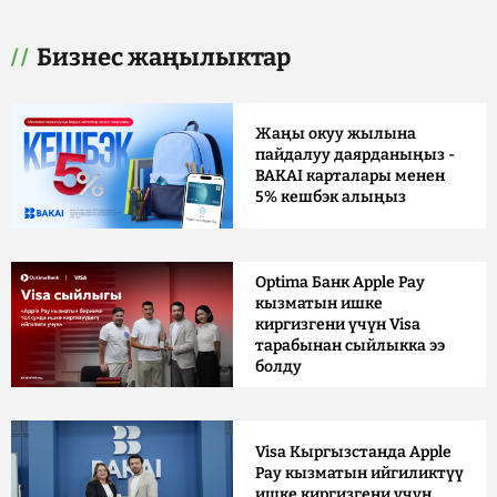
Бизнес жаңылыктар
Жаңы окуу жылына
пайдалуу даярданыңыз -
BAKAI карталары менен
5% кешбэк алыңыз
Optima Банк Apple Pay
кызматын ишке
киргизгени үчүн Visa
тарабынан сыйлыкка ээ
болду
Visa Кыргызстанда Apple
Pay кызматын ийгиликтүү
ишке киргизгени үчүн