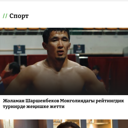
Спорт
Жоламан Шаршенбеков Монголиядагы рейтингдик
турнирде жеңишке жетти