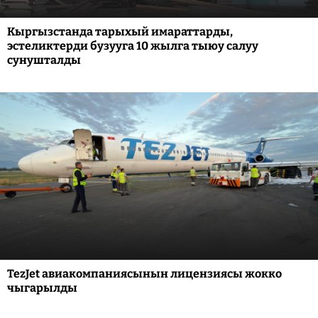
Кыргызстанда тарыхый имараттарды,
эстеликтерди бузууга 10 жылга тыюу салуу
сунушталды
TezJet авиакомпаниясынын лицензиясы жокко
чыгарылды