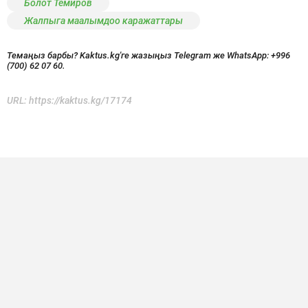
Болот Темиров
Жалпыга маалымдоо каражаттары
Темаңыз барбы? Kaktus.kg'ге жазыңыз Telegram же WhatsApp:
+996
(700) 62 07 60.
URL:
https://kaktus.kg/17174