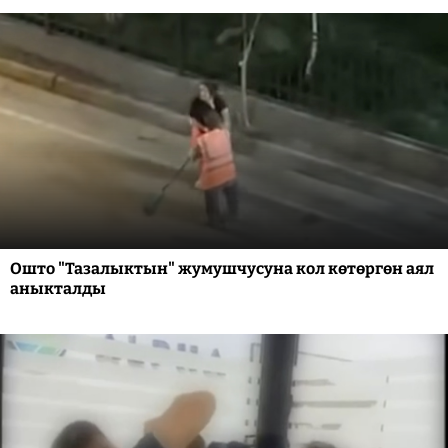
Ошто "Тазалыктын" жумушчусуна кол көтөргөн аял
аныкталды