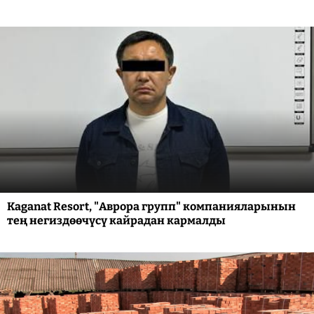
Kaganat Resort, "Аврора групп" компанияларынын
тең негиздөөчүсү кайрадан кармалды