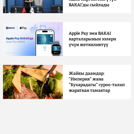
BAKAI'ды сыйлады
Apple Pay эми BAKAI
карталарынын ээлери
үчүн жеткиликтүү
Жайкы даамдар:
"Империя" жана
"Бухарадагы" суроо-талап
жараткан тамактар