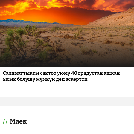
Саламаттыкты сактоо уюму 40 градустан ашкан
ысык болушу мүмкүн деп эскертти
Маек