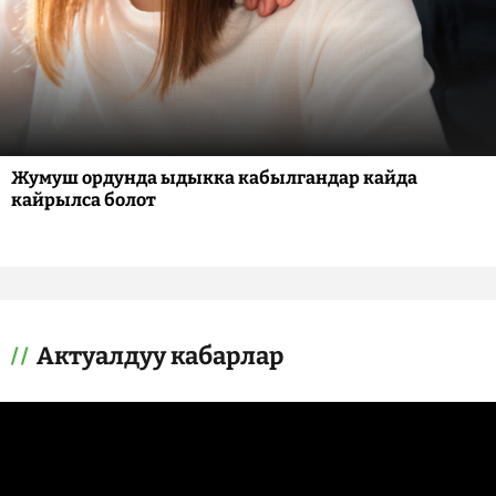
Жумуш ордунда ыдыкка кабылгандар кайда
кайрылса болот
Актуалдуу кабарлар