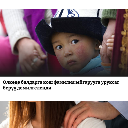
Өлкөдө балдарга кош фамилия ыйгарууга уруксат
берүү демилгеленди