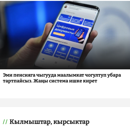
Эми пенсияга чыгууда маалымкат чогултуп убара
тартпайсыз. Жаңы система ишке кирет
Кылмыштар, кырсыктар