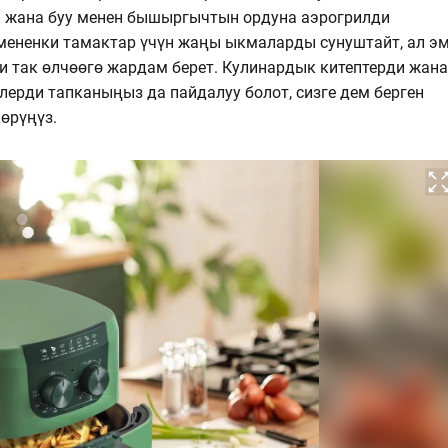
н жана буу менен бышыргычтын ордуна аэрогрилди
 мененки тамактар үчүн жаңы ыкмаларды сунуштайт, ал э
и так өлчөөгө жардам берет. Кулинардык китептерди жана
лерди тапканыңыз да пайдалуу болот, сизге дем берген
өрүңүз.