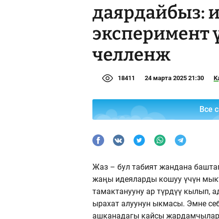
даярдайбыз: 
эксперимент 
челленж
18411
24 марта 2025 21:30
K
Все 
Жаз – бул табият жандана баштаг
жаңы идеяларды кошуу үчүн мыкт
тамактанууну ар түрдүү кылып, а
ырахат алуунун ыкмасы. Эмне се
ашканадагы кайсы жардамчылар а