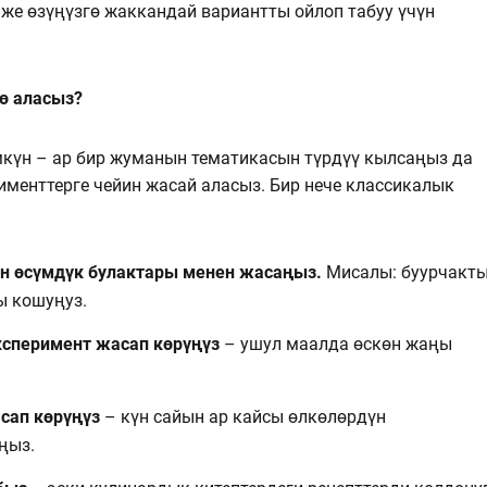
, же өзүңүзгө жаккандай вариантты ойлоп табуу үчүн
ө аласыз?
күн – ар бир жуманын тематикасын түрдүү кылсаңыз да
именттерге чейин жасай аласыз. Бир нече классикалык
н өсүмдүк булактары менен жасаңыз.
Мисалы: буурчакты
ы кошуңуз.
ксперимент жасап көрүңүз
– ушул маалда өскөн жаңы
сап көрүңүз
– күн сайын ар кайсы өлкөлөрдүн
ңыз.