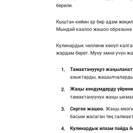
берели.
Кыштан кийин ар бир адам жеңилд
Мындай каалоо жашоо образына г
Кулинардык челленж көнүп калга
жардам берет. Муну эмне үчүн жа
Тамактанууңуз жаңыланат
азыктарды, жашылчаларды
Жаңы көндүмдөрдү үйрөнө
тамактануунун жаңы ыкмал
Сергек жашоо.
Жаңы мезги
басым жасаган тең салмакт
Кулинардык илхам пайда б