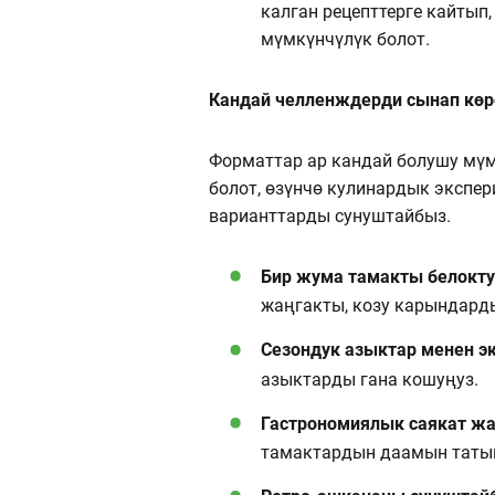
калган рецепттерге кайтып
мүмкүнчүлүк болот.
Кандай челленждерди сынап көр
Форматтар ар кандай болушу мүм
болот, өзүнчө кулинардык экспер
варианттарды сунуштайбыз.
Бир жума тамакты белокту
жаңгакты, козу карындард
Сезондук азыктар менен э
азыктарды гана кошуңуз.
Гастрономиялык саякат жа
тамактардын даамын таты