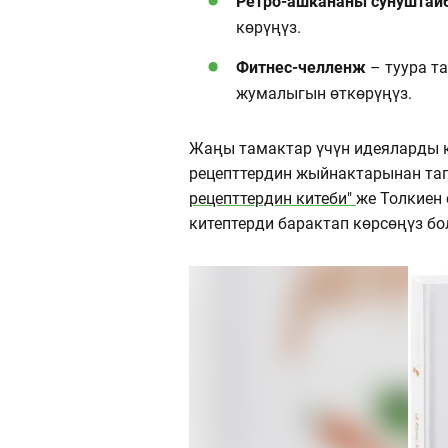
Ретро-ашкананы сунуштай
көрүңүз.
Фитнес-челленж
– туура т
жумалыгын өткөрүңүз.
Жаңы тамактар үчүн идеяларды к
рецепттердин жыйнактарынан тап
рецепттердин китеби"
же Толкиен
китептерди барактап көрсөңүз бо