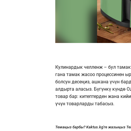
Кулинардык челленж – бул тамак
гана тамак жасоо процессинен ыр
болсун десеңиз, ашкана үчүн бар
алдырта аласыз. Бүгүнкү күндө 
товар бар: китептерден жана ки
үчүн товарларды табасыз.
Темаңыз барбы? Kaktus.kg'ге жазыңыз Te