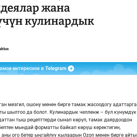
идеялар жана
үчүн кулинардык
aktus
самое интересное в
Telegram
ан мезгил, ошону менен бирге тамак жасоодогу адаттарга
ы шылтоо да болот. Кулинардык челленж – бул күнүмдүк
даттан тыш рецепттерди сынап көрүп, тамак даярдоодон
бептен мындай форматты байкап көрүш керектигин,
ны ого бетер ыңгайлуу кылаарын Ozon менен бирге айты