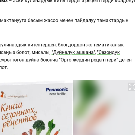
быз –
эски кулинардык китептердеги рецепттерди колдону
амактанууга басым жасоо менен пайдалуу тамактардын
улинардык китептерден, блогдордон же тематикалык
саңыз болот, мисалы,
"Дүйнөлүк ашкана"
,
"Сезондук
 сүрөттөгөн дүйнө боюнча
"Орто жердин рецепттери"
деген
лот.