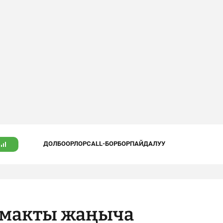
ДОЛБООРЛОР
CALL-БОРБОР
ПАЙДАЛУУ
амакты жаңыча