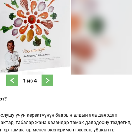
1
из
4
от?
болушу үчүн керектүүнүн баарын алдын ала даярдап
ктар, табалар жана казандар тамак даярдоону тездетип,
ттер тамактар менен эксперимент жасап, убакытты