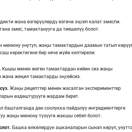
икти жана өзгөрүүлөрдү өзгөчө эңсеп калат эмеспи.
ана эмес, тамактанууга да тиешелүү болот.
н менюну унутуп, жаңы тамактардын даамын татып көрүү
саш керектигине бир нече жүйө келтирели:
.
Кышы менен жеген тамактардан кийин сиз жаңы
 жана жеңил тамактарды эңсейсиз.
сүз.
Жаңы рецепттер менен жасалган эксперименттер
арын өздөштүрүүгө жардам берет.
л башталганда ден соолукка пайдалуу ингредиенттерге
уу жаңы менюну түзүүгө жакшы себеп болот.
олот.
Башка өлкөлөрдүн ашканаларын сынап көрүп, унутт