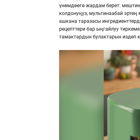
үнөмдөөгө жардам берет: мешти
колдонуңуз, мультинаабай эртең
ашкана таразасы ингредиенттерд
рецепттери бар ыңгайлуу тиркеме
тамактардын булактарын издеп к