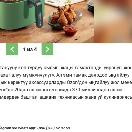
1
из
4
танууну көп түрдүү кылып, жаңы тамактарды үйрөнүп, жө
ахат алуу мүмкүнчүлүгү. Ал эми тамак даярдоо ыңгайлуу
дык керектүү аксессуарларды Ozon"дон ыңгайлуу жол мене
Ozon"до 20дан ашык категорияда 370 миллиондон ашык
йимдерден баштап, ашкана техникасын жана үй кулинарияс
legram же WhatsApp:
+996 (700) 62 07 60.