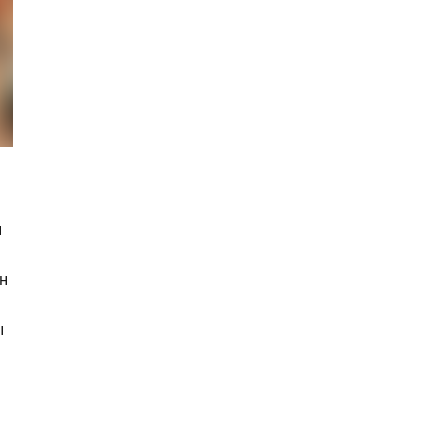
н
н
ы