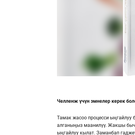
Челленж үчүн эмнелер керек бол
Тамак жасоо процесси ыңгайлуу 
алганыңыз маанилүү. Жакшы быча
ыңгайлуу кылат. Заманбап гадже