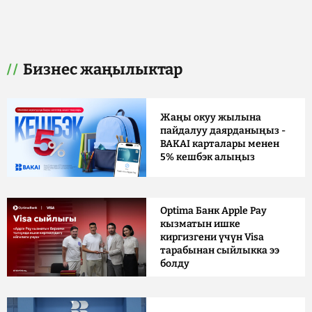
Бизнес жаңылыктар
Жаңы окуу жылына
пайдалуу даярданыңыз -
BAKAI карталары менен
5% кешбэк алыңыз
Optima Банк Apple Pay
кызматын ишке
киргизгени үчүн Visa
тарабынан сыйлыкка ээ
болду