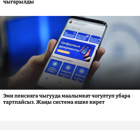
чыгарылды
Эми пенсияга чыгууда маалымкат чогултуп убара
тартпайсыз. Жаңы система ишке кирет