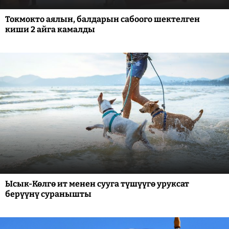
Токмокто аялын, балдарын сабоого шектелген
киши 2 айга камалды
Ысык-Көлгө ит менен сууга түшүүгө уруксат
берүүнү суранышты