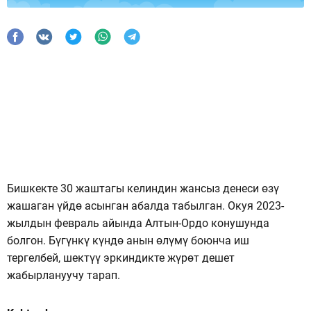
Бишкекте 30 жаштагы келиндин жансыз денеси өзү
жашаган үйдө асынган абалда табылган. Окуя 2023-
жылдын февраль айында Алтын-Ордо конушунда
болгон. Бүгүнкү күндө анын өлүмү боюнча иш
тергелбей, шектүү эркиндикте жүрөт дешет
жабырлануучу тарап.