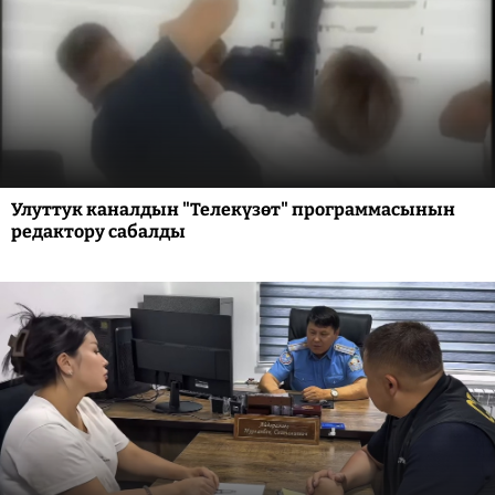
Улуттук каналдын "Телекүзөт" программасынын
редактору сабалды