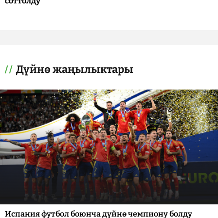
соттолду
Дүйнө жаңылыктары
Испания футбол боюнча дүйнө чемпиону болду