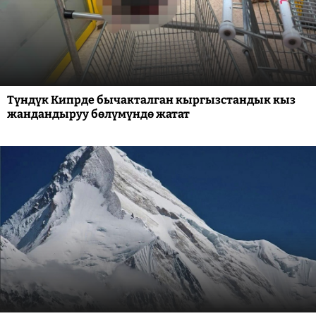
Түндүк Кипрде бычакталган кыргызстандык кыз
жандандыруу бөлүмүндө жатат