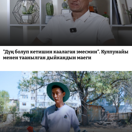
"Дүң болуп кетишин каалаган эмесмин". Кулпунайы
менен таанылган дыйкандын маеги