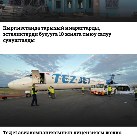
Кыргызстанда тарыхый имараттарды,
эстеликтерди бузууга 10 жылга тыюу салуу
сунушталды
TezJet авиакомпаниясынын лицензиясы жокко