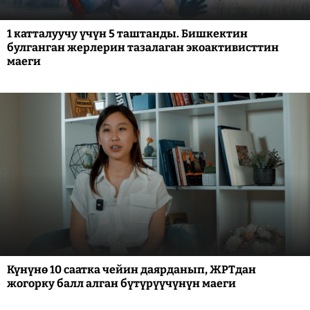
1 катталуучу үчүн 5 таштанды. Бишкектин
булганган жерлерин тазалаган экоактивисттин
маеги
Күнүнө 10 саатка чейин даярданып, ЖРТдан
жогорку балл алган бүтүрүүчүнүн маеги