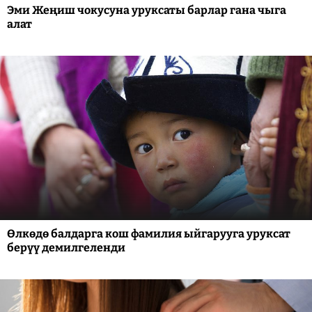
Эми Жеңиш чокусуна уруксаты барлар гана чыга
алат
Өлкөдө балдарга кош фамилия ыйгарууга уруксат
берүү демилгеленди