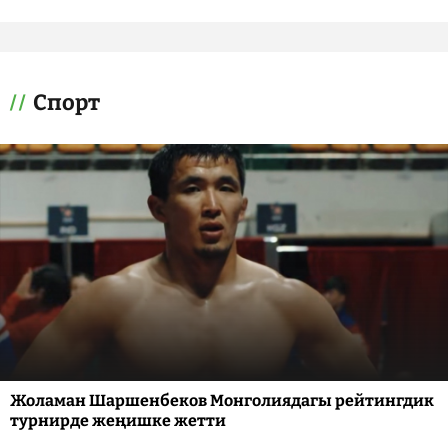
Спорт
Жоламан Шаршенбеков Монголиядагы рейтингдик
турнирде жеңишке жетти