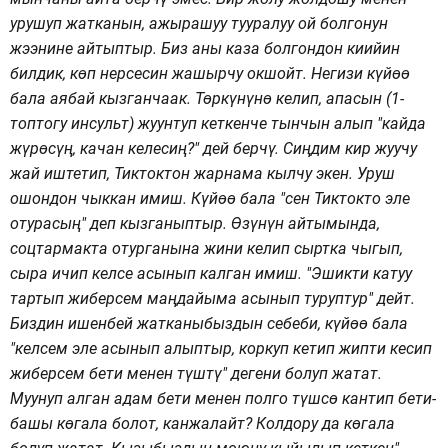
урушуп жатканын, ажырашуу тууралуу ой болгонун
жээнине айтыптыр. Биз аны каза болгондон киийин
билдик, көп нерсесин жашырчу окшойт. Негизи күйөө
бала аябай кызганчаак. Төркүнүнө келип, апасын (1-
топтогу инсульт) жуунтуп кеткенче тынчын алып "кайда
жүрөсүң, качан келесиң?" дей берчү. Сиңдим кир жуучу
жай иштетип, Тиктоктон жарнама кылчу экен. Уруш
ошондон чыккан имиш. Күйөө бала "сен Тиктокто эле
отурасың" деп кызганыптыр. Өзүнүн айтымында,
соцтармакта отурганына жини келип сыртка чыгып,
сыра ичип келсе асынып калган имиш. "Эшикти катуу
тартып жиберсем маңдайыма асынып туруптур" дейт.
Биздин ишенбей жатканыбыздын себеби, күйөө бала
"келсем эле асынып алыптыр, коркуп кетип жипти кесип
жиберсем бети менен түштү" дегени болуп жатат.
Муунуп алган адам бети менен полго түшсө кантип бети-
башы көгала болот, канжалайт? Колдору да көгала