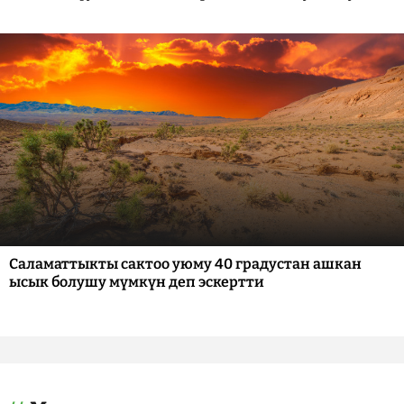
Саламаттыкты сактоо уюму 40 градустан ашкан
ысык болушу мүмкүн деп эскертти