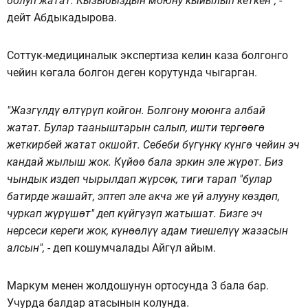
болуп жатат. Кызыбыздын моюну кыйылып кеткен",
-
дейт Абдыкадырова.
Соттук-медициналык экспертиза келин каза болгонго
чейин көгала болгон деген корутунда чыгарган.
"Жазгүлдү өлтүрүп койгон. Болгону моюнга албай
жатат. Булар тааныштарын салып, ишти тергөөгө
жеткирбей жатат окшойт. Себеби бүгүнкү күнгө чейин эч
кандай жылыш жок. Күйөө бала эркин эле жүрөт. Биз
чындык издеп чырылдап жүрсөк, тиги тарап "булар
батирде жашайт, эптеп эле акча же үй алууну көздөп,
чуркап жүрүшөт" деп күйгүзүп жатышат. Бизге эч
нерсеси кереги жок, күнөөлүү адам тиешелүү жазасын
алсын",
- деп кошумчалады Айгүл айым.
Маркум менен жолдошунун ортосунда 3 бала бар.
Учурда балдар атасынын колунда.