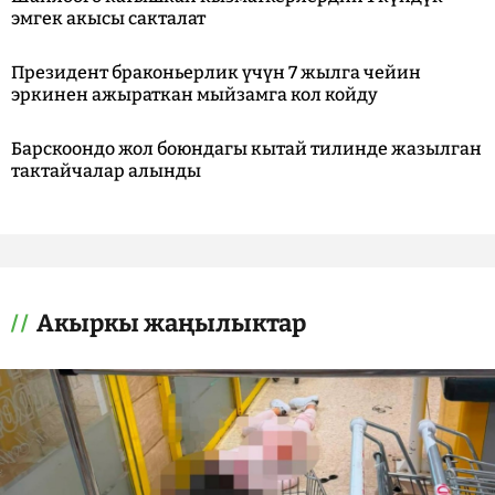
эмгек акысы сакталат
Президент браконьерлик үчүн 7 жылга чейин
эркинен ажыраткан мыйзамга кол койду
Барскоондо жол боюндагы кытай тилинде жазылган
тактайчалар алынды
Акыркы жаңылыктар