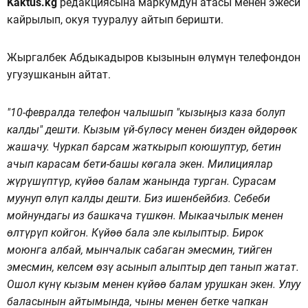
Kaktus.kg
редакциясына маркумдун атасы менен эжеси
кайрылып, окуя тууралуу айтып беришти.
Жыргалбек Абдыкадыров кызынын өлүмүн телефондон
угузушканын айтат.
"10-февралда телефон чалышып "кызыңыз каза болуп
калды" дешти. Кызым үй-бүлөсү менен бизден өйдөрөөк
жашачу. Чуркап барсам жаткырып коюшуптур, бетин
ачып карасам бети-башы көгала экен. Милициялар
жүрүшүптүр, күйөө балам жанында турган. Сурасам
муунуп өлүп калды дешти. Биз ишенбейбиз. Себеби
мойнундагы из башкача түшкөн. Мыкаачылык менен
өлтүрүп койгон. Күйөө бала эле кылыптыр. Бирок
моюнга албай, мынчалык сабаган эмесмин, тийген
эмесмин, келсем өзү асынып алыптыр деп танып жатат.
Ошол күнү кызым менен күйөө балам урушкан экен. Улуу
баласынын айтымында, чыны менен бетке чапкан