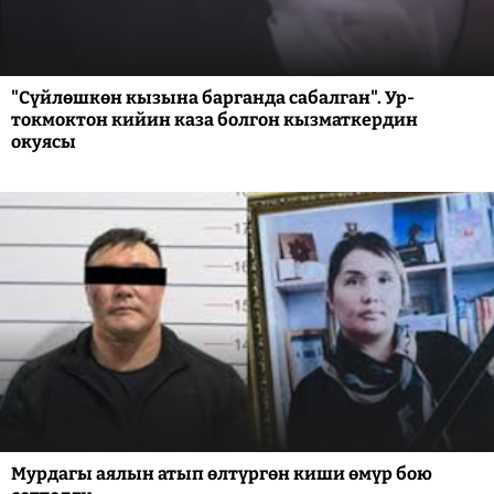
"Сүйлөшкөн кызына барганда сабалган". Ур-
токмоктон кийин каза болгон кызматкердин
окуясы
Мурдагы аялын атып өлтүргөн киши өмүр бою