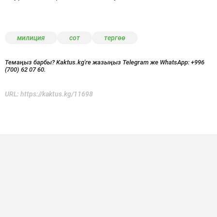
милиция
сот
тергөө
Темаңыз барбы? Kaktus.kg'ге жазыңыз Telegram же WhatsApp:
+996
(700) 62 07 60.
URL:
https://kaktus.kg/11698