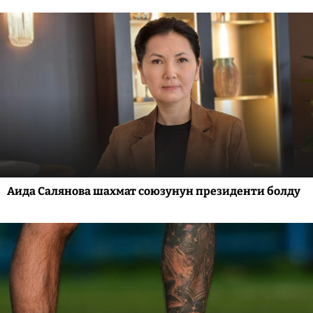
Аида Салянова шахмат союзунун президенти болду