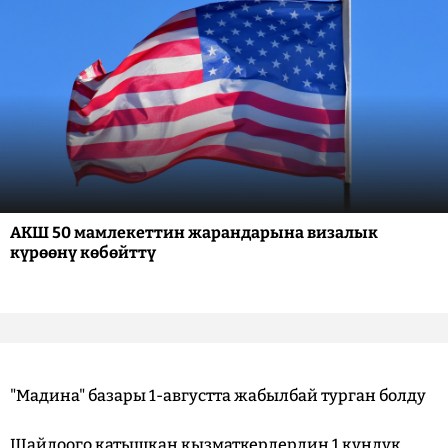
АКШ 50 мамлекеттин жарандарына визалык
күрөөнү көбөйттү
"Мадина" базары 1-августта жабылбай турган болду
Шайлоого катышкан кызматкерлердин 1 күндүк