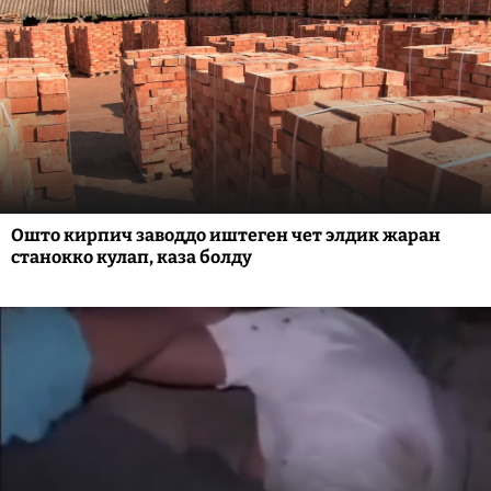
Ошто кирпич заводдо иштеген чет элдик жаран
станокко кулап, каза болду