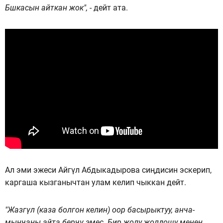
Бшкасын айткан жок",
- дейт ата.
Ал эми эжеси Айгүл Абдыкадырова сиңдисин эскерип,
каргаша кызганычтан улам келип чыккан дейт.
"Жазгүл (каза болгон келин) оор басырыктуу, анча-
мынчаны айта берчү эмес. Бир жолу жолдошу менен