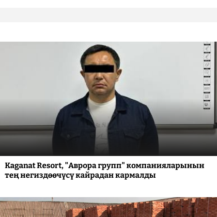
Kaganat Resort, "Аврора групп" компанияларынын
тең негиздөөчүсү кайрадан кармалды