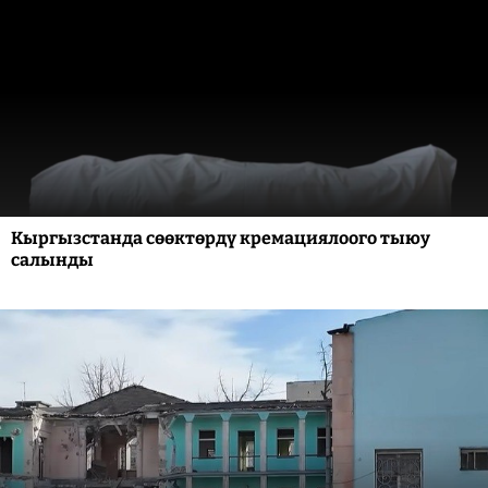
Кыргызстанда сөөктөрдү кремациялоого тыюу
салынды