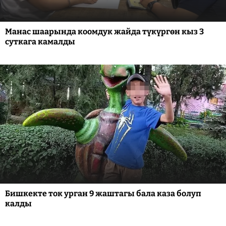
Манас шаарында коомдук жайда түкүргөн кыз 3
суткага камалды
Бишкекте ток урган 9 жаштагы бала каза болуп
калды