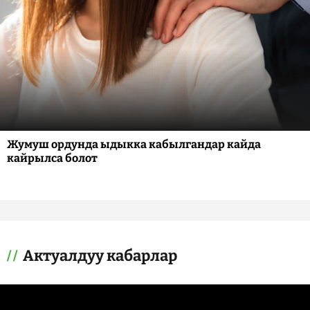
Жумуш ордунда ыдыкка кабылгандар кайда
кайрылса болот
Актуалдуу кабарлар