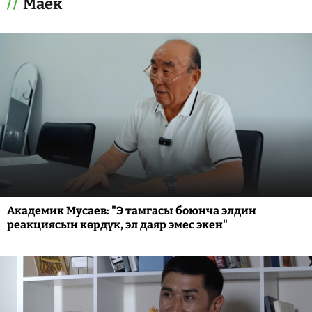
Маек
Академик Мусаев: "Э тамгасы боюнча элдин
реакциясын көрдүк, эл даяр эмес экен"