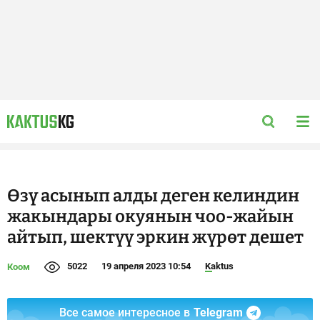
Өзү асынып алды деген келиндин
жакындары окуянын чоо-жайын
айтып, шектүү эркин жүрөт дешет
5022
19 апреля 2023 10:54
Kaktus
Коом
Все самое интересное в
Telegram