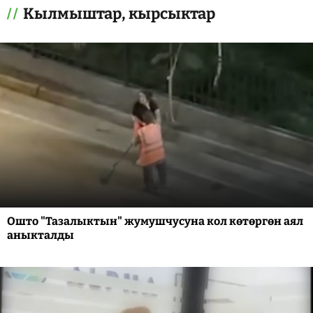
Кылмыштар, кырсыктар
Ошто "Тазалыктын" жумушчусуна кол көтөргөн аял
аныкталды