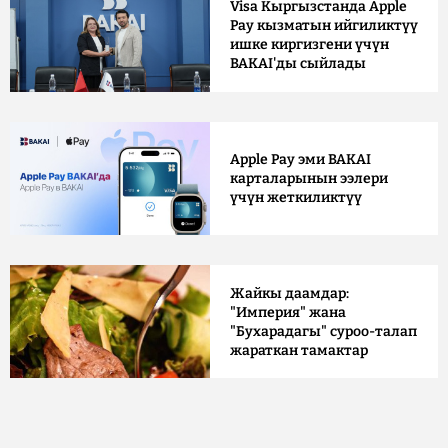
Visa Кыргызстанда Apple
Pay кызматын ийгиликтүү
ишке киргизгени үчүн
BAKAI'ды сыйлады
Apple Pay эми BAKAI
карталарынын ээлери
үчүн жеткиликтүү
Жайкы даамдар:
"Империя" жана
"Бухарадагы" суроо-талап
жараткан тамактар