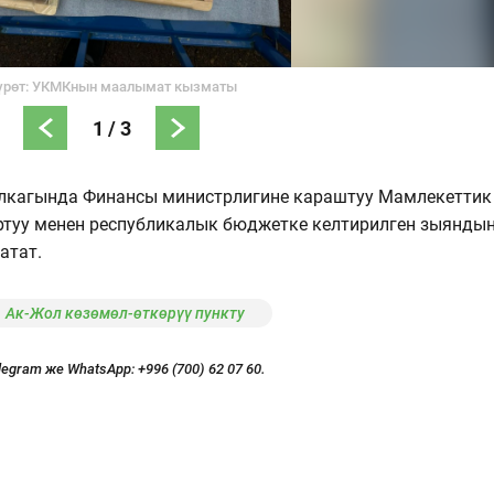
үрөт: УКМКнын маалымат кызматы
1
/
3
алкагында Финансы министрлигине караштуу Мамлекеттик
ртуу менен республикалык бюджетке келтирилген зыянды
атат.
Ак-Жол көзөмөл-өткөрүү пункту
legram же WhatsApp:
+996 (700) 62 07 60.