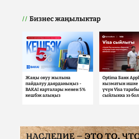
Бизнес жаңылыктар
Жаңы окуу жылына
Optima Банк Appl
пайдалуу даярданыңыз -
кызматын ишке 
BAKAI карталары менен 5%
үчүн Visa тараб
кешбэк алыңыз
сыйлыкка ээ бо