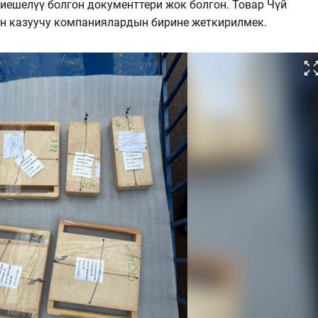
иешелүү болгон документтери жок болгон. Товар Чүй
н казуучу компаниялардын бирине жеткирилмек.