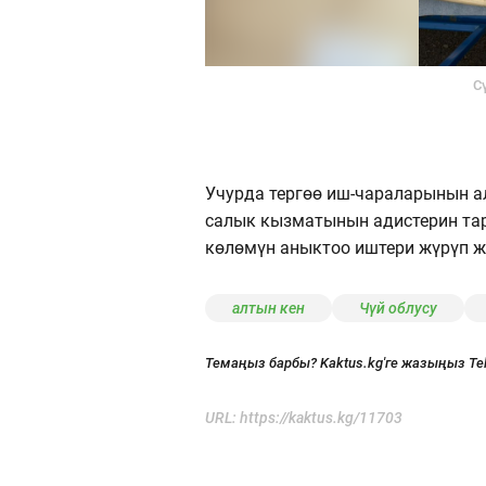
С
Учурда тергөө иш-чараларынын 
салык кызматынын адистерин та
көлөмүн аныктоо иштери жүрүп ж
алтын кен
Чүй облусу
Темаңыз барбы? Kaktus.kg'ге жазыңыз Te
URL:
https://kaktus.kg/11703