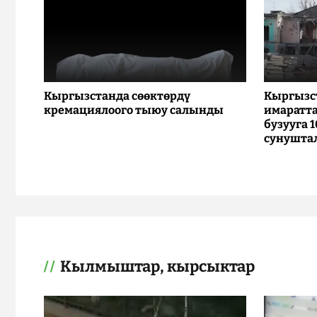
Кыргызстанда сөөктөрдү
Кыргызс
кремациялоого тыюу салынды
имаратта
бузууга 
сунушта
Кылмыштар, кырсыктар