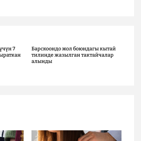
үчүн 7
Барскоондо жол боюндагы кытай
ыраткан
тилинде жазылган тактайчалар
алынды