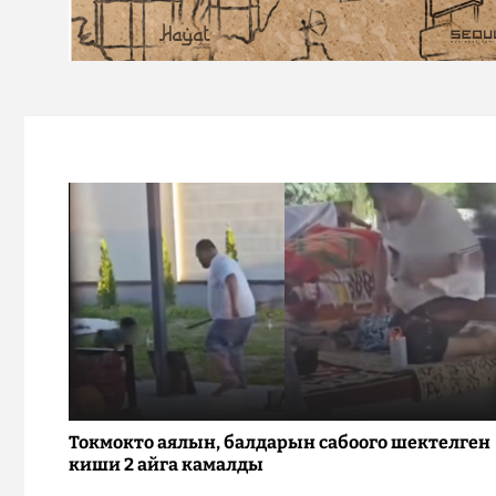
Токмокто аялын, балдарын сабоого шектелген
киши 2 айга камалды