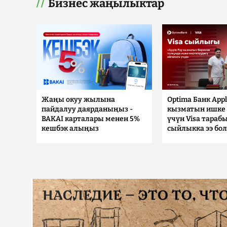
Бизнес жаңылыктар
Жаңы окуу жылына
Optima Банк Appl
пайдалуу даярданыңыз -
кызматын ишке 
BAKAI карталары менен 5%
үчүн Visa тараб
кешбэк алыңыз
сыйлыкка ээ бо