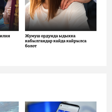
милия
Жумуш ордунда ыдыкка
кабылгандар кайда кайрылса
болот