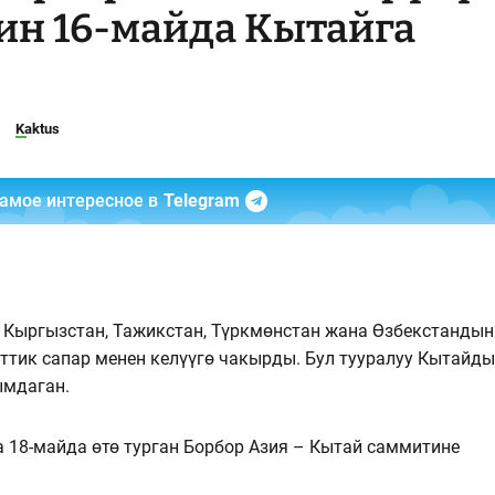
ин 16-майда Кытайга
Kaktus
самое интересное в
Telegram
, Кыргызстан, Тажикстан, Түркмөнстан жана Өзбекстандын
ттик сапар менен келүүгө чакырды. Бул тууралуу Кытайд
ымдаган.
 18-майда өтө турган Борбор Азия – Кытай саммитине