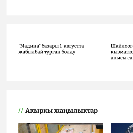
"Мадина" базары 1-августта
Шайлоог
жабылбай турган болду
кызматке
акысы са
Акыркы жаңылыктар