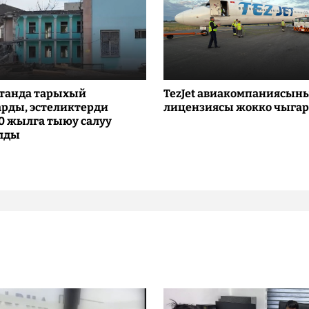
танда тарыхый
TezJet авиакомпаниясын
рды, эстеликтерди
лицензиясы жокко чыга
10 жылга тыюу салуу
лды