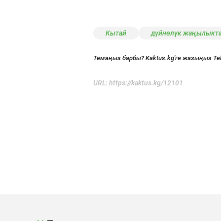
Кытай
дүйнөлүк жаңылыкт
Темаңыз барбы? Kaktus.kg'ге жазыңыз Te
URL:
https://kaktus.kg/12101