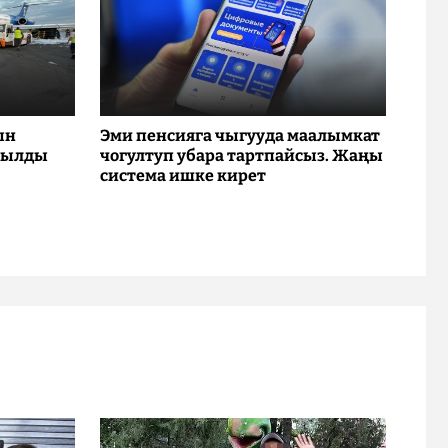
ын
Эми пенсияга чыгууда маалымкат
рылды
чогултуп убара тартпайсыз. Жаңы
система ишке кирет