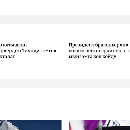
о катышкан
Президент браконьерлик 
рлердин 1 күндүк эмгек
жылга чейин эркинен аж
кталат
мыйзамга кол койду