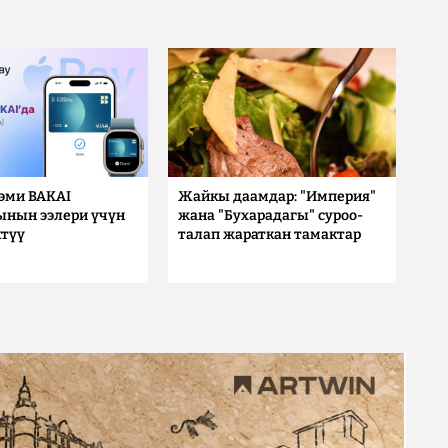
 эми BAKAI
Жайкы даамдар: "Империя"
ынын ээлери үчүн
жана "Бухарадагы" суроо-
түү
талап жараткан тамактар