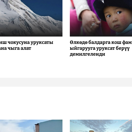
иш чокусуна уруксаты
Өлкөдө балдарга кош фа
ана чыга алат
ыйгарууга уруксат берүү
демилгеленди