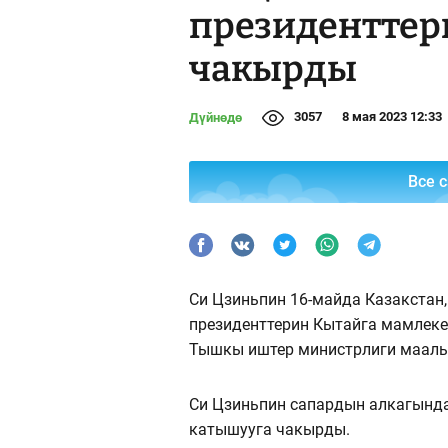
президенттер
чакырды
3057
8 мая 2023 12:33
Дүйнөдө
Все 
Си Цзиньпин 16-майда Казакстан
президенттерин Кытайга мамлеке
Тышкы иштер министрлиги маал
Си Цзиньпин сапардын алкагында
катышууга чакырды.