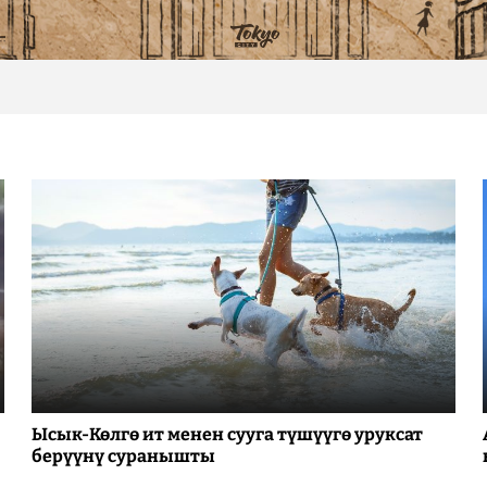
Ысык-Көлгө ит менен сууга түшүүгө уруксат
берүүнү суранышты