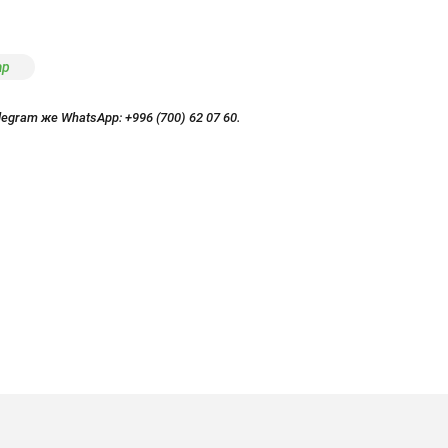
ар
legram же WhatsApp:
+996 (700) 62 07 60.