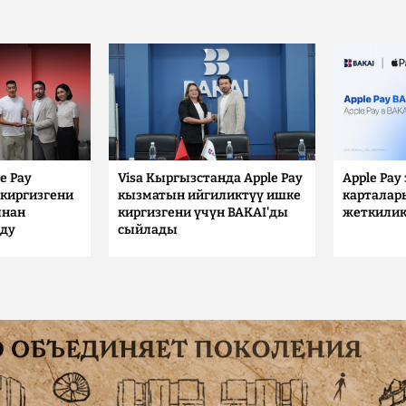
e Pay
Visa Кыргызстанда Apple Pay
Apple Pay
киргизгени
кызматын ийгиликтүү ишке
карталар
ынан
киргизгени үчүн BAKAI'ды
жеткилик
лду
сыйлады