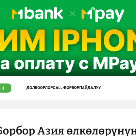
ДОЛБООРЛОР
CALL-БОРБОР
ПАЙДАЛУУ
Борбор Азия өлкөлөрүнү