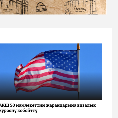
АКШ 50 мамлекеттин жарандарына визалык
күрөөнү көбөйттү