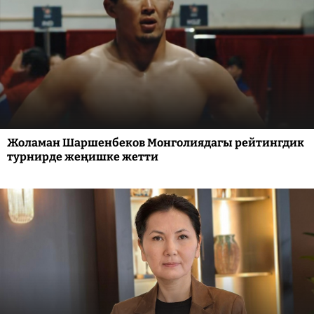
Жоламан Шаршенбеков Монголиядагы рейтингдик
турнирде жеңишке жетти