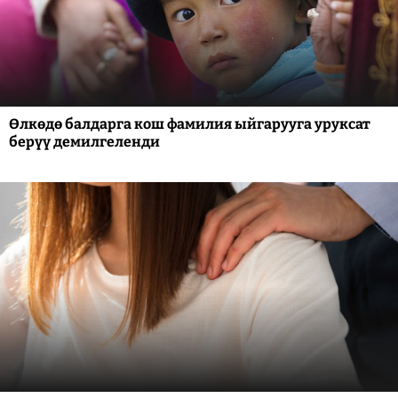
Өлкөдө балдарга кош фамилия ыйгарууга уруксат
берүү демилгеленди