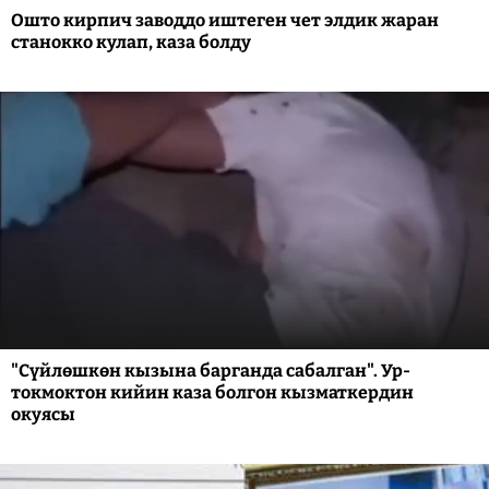
Ошто кирпич заводдо иштеген чет элдик жаран
станокко кулап, каза болду
"Сүйлөшкөн кызына барганда сабалган". Ур-
токмоктон кийин каза болгон кызматкердин
окуясы