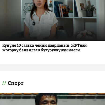
Күнүнө 10 саатка чейин даярданып, ЖРТдан
жогорку балл алган бүтүрүүчүнүн маеги
Спорт