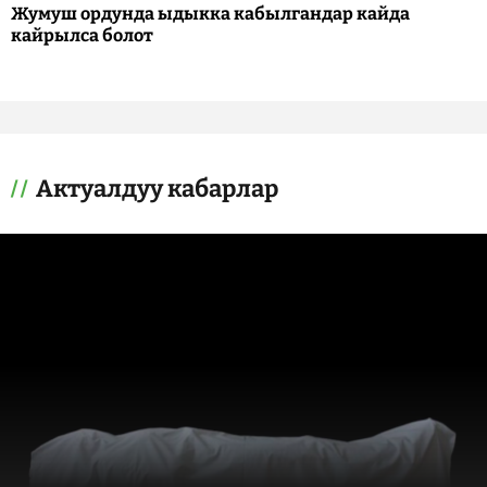
Жумуш ордунда ыдыкка кабылгандар кайда
кайрылса болот
Актуалдуу кабарлар