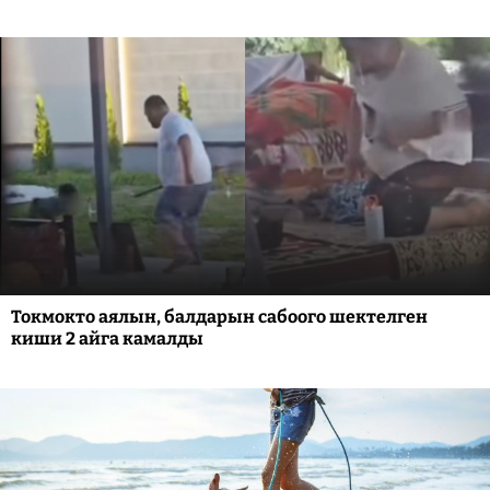
Токмокто аялын, балдарын сабоого шектелген
киши 2 айга камалды