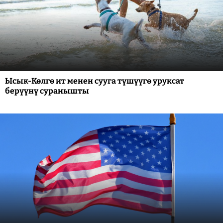
Ысык-Көлгө ит менен сууга түшүүгө уруксат
берүүнү суранышты