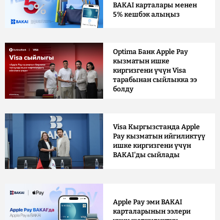
BAKAI карталары менен
5% кешбэк алыңыз
Optima Банк Apple Pay
кызматын ишке
киргизгени үчүн Visa
тарабынан сыйлыкка ээ
болду
Visa Кыргызстанда Apple
Pay кызматын ийгиликтүү
ишке киргизгени үчүн
BAKAI'ды сыйлады
Apple Pay эми BAKAI
карталарынын ээлери