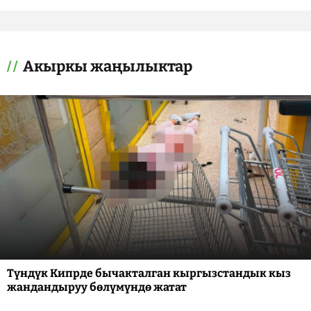
Акыркы жаңылыктар
Түндүк Кипрде бычакталган кыргызстандык кыз
жандандыруу бөлүмүндө жатат