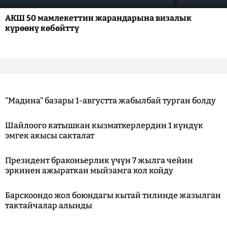
АКШ 50 мамлекеттин жарандарына визалык
күрөөнү көбөйттү
"Мадина" базары 1-августта жабылбай турган болду
Шайлоого катышкан кызматкерлердин 1 күндүк
эмгек акысы сакталат
Президент браконьерлик үчүн 7 жылга чейин
эркинен ажыраткан мыйзамга кол койду
Барскоондо жол боюндагы кытай тилинде жазылган
тактайчалар алынды