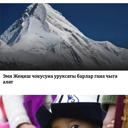
Эми Жеңиш чокусуна уруксаты барлар гана чыга
алат