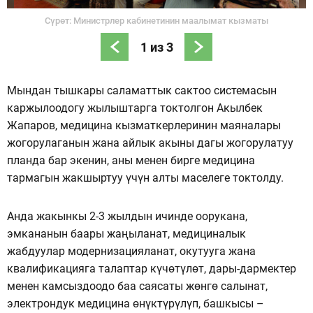
Сүрөт: Министрлер кабинетинин маалымат кызматы
1
из
3
Мындан тышкары саламаттык сактоо системасын
каржылоодогу жылыштарга токтолгон Акылбек
Жапаров, медицина кызматкерлеринин маяналары
жогорулаганын жана айлык акыны дагы жогорулатуу
планда бар экенин, аны менен бирге медицина
тармагын жакшыртуу үчүн алты маселеге токтолду.
Анда жакынкы 2-3 жылдын ичинде оорукана,
эмкананын баары жаңыланат, медициналык
жабдуулар модернизацияланат, окутууга жана
квалификацияга талаптар күчөтүлөт, дары-дармектер
менен камсыздоодо баа саясаты жөнгө салынат,
электрондук медицина өнүктүрүлүп, башкысы –