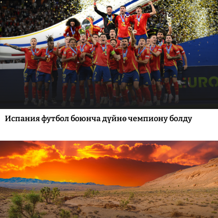
Испания футбол боюнча дүйнө чемпиону болду