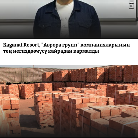
Kaganat Resort, "Аврора групп" компанияларынын
тең негиздөөчүсү кайрадан кармалды