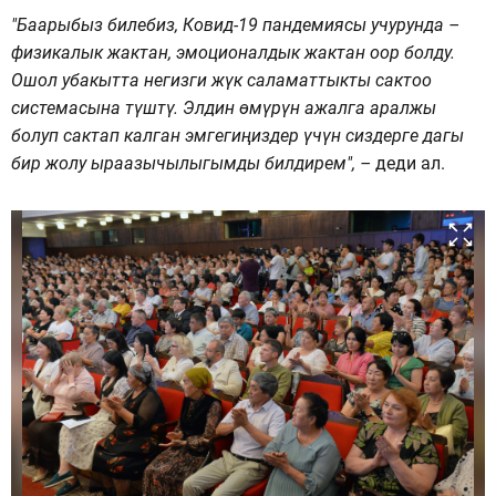
"Баарыбыз билебиз, Ковид-19 пандемиясы учурунда –
физикалык жактан, эмоционалдык жактан оор болду.
Ошол убакытта негизги жүк саламаттыкты сактоо
системасына түштү. Элдин өмүрүн ажалга аралжы
болуп сактап калган эмгегиңиздер үчүн сиздерге дагы
бир жолу ыраазычылыгымды билдирем", –
деди ал.