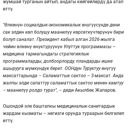
жумшай турганын айтып, андагы көйгөйлөрдү да атап
өттү.
"Өлкөнүн социалдык-экономикалык өнүгүүсүндө дени
сак элдин көп болушу маанилүү көрсөткүчтөрүнүн бири
болуп саналат. Президент кабыл алган 2026-жылга
чейин өлкөнү өнүктүрүүнүн Улуттук программасы –
медицина тармагындагы стратегиялык
программаларды, долбоорлорду, пландарды ишке
ашырууга мүмкүндүк берет. ООНдун Туруктуу өнүгүү
максаттарында – Саламаттык сактоо – 3-максат. Анда
жалпы элди сапаттуу саламаттык сактоо менен камтуу
– маанилүү ролдо турат", –
деди Акылбек Жапаров.
Ошондой эле баштапкы медициналык-санитардык
жардам кызматы – негизги орунда тураарын белгилеп
өттү.