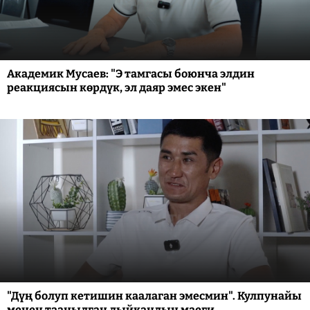
Академик Мусаев: "Э тамгасы боюнча элдин
реакциясын көрдүк, эл даяр эмес экен"
"Дүң болуп кетишин каалаган эмесмин". Кулпунайы
менен таанылган дыйкандын маеги