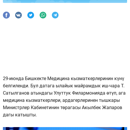
29-июнда Бишкекте Медицина кызматкерлеринин күнү
белгиленди. Бул датага ылайык майрамдык иш-чара Т.
Сатылганов атындагы Улуттук Филармонияда өтүп, ага
медицина кызматкерлери, ардагерлеринен тышкары
Министрлер Кабинетинин төрагасы Акылбек Жапаров
дагы катышты.