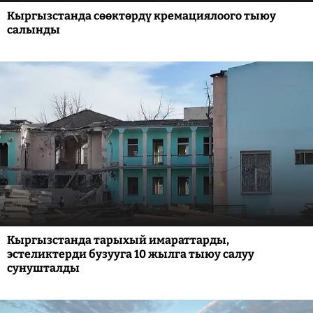
Кыргызстанда сөөктөрдү кремациялоого тыюу
салынды
Кыргызстанда тарыхый имараттарды,
эстеликтерди бузууга 10 жылга тыюу салуу
сунушталды