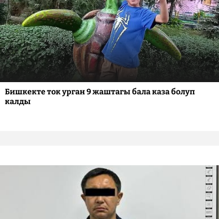
Бишкекте ток урган 9 жаштагы бала каза болуп
калды