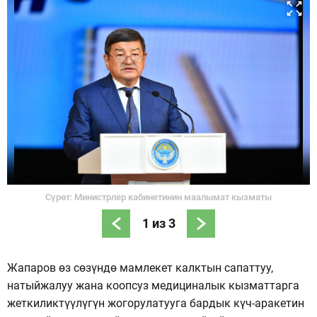
Сүрөт: Министрлер кабинетинин маалымат кызматы
1
из
3
Жапаров өз сөзүндө мамлекет калктын сапаттуу,
натыйжалуу жана коопсуз медициналык кызматтарга
жеткиликтүүлүгүн жогорулатууга бардык күч-аракетин