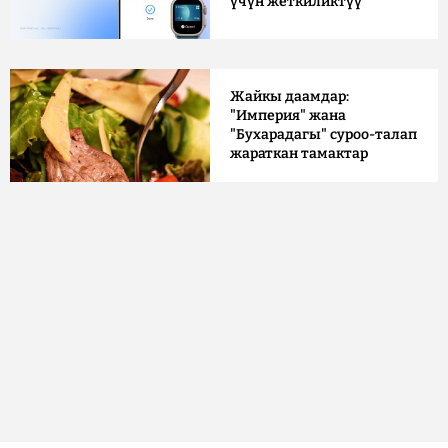
үчүн жеткиликтүү
Жайкы даамдар:
"Империя" жана
"Бухарадагы" суроо-талап
жараткан тамактар