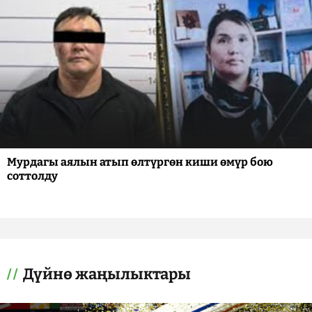
Мурдагы аялын атып өлтүргөн киши өмүр бою
соттолду
Дүйнө жаңылыктары