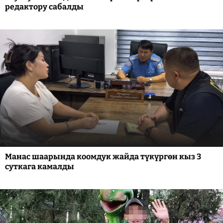
редактору сабалды
Манас шаарында коомдук жайда түкүргөн кыз 3
суткага камалды