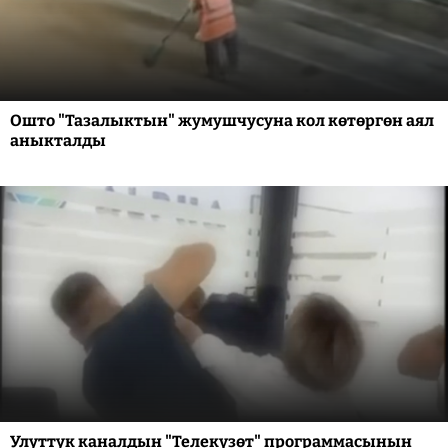
Ошто "Тазалыктын" жумушчусуна кол көтөргөн аял
аныкталды
Улуттук каналдын "Телекүзөт" программасынын