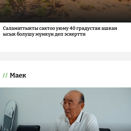
Саламаттыкты сактоо уюму 40 градустан ашкан
ысык болушу мүмкүн деп эскертти
Маек