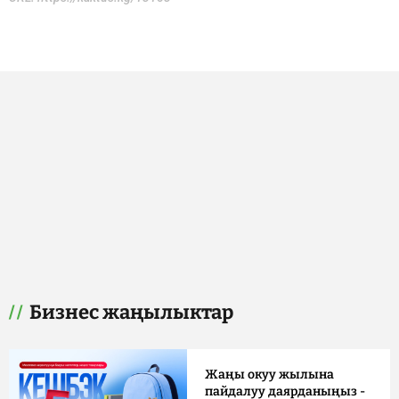
Бизнес жаңылыктар
Жаңы окуу жылына
пайдалуу даярданыңыз -