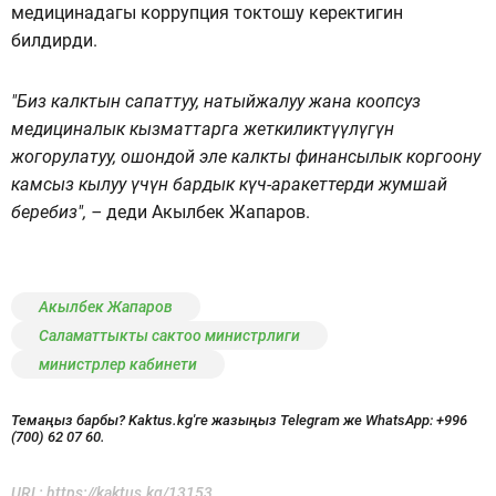
медицинадагы коррупция токтошу керектигин
билдирди.
"Биз калктын сапаттуу, натыйжалуу жана коопсуз
медициналык кызматтарга жеткиликтүүлүгүн
жогорулатуу, ошондой эле калкты финансылык коргоону
камсыз кылуу үчүн бардык күч-аракеттерди жумшай
беребиз", –
деди Акылбек Жапаров.
Акылбек Жапаров
Саламаттыкты сактоо министрлиги
министрлер кабинети
Темаңыз барбы? Kaktus.kg'ге жазыңыз Telegram же WhatsApp:
+996
(700) 62 07 60.
URL:
https://kaktus.kg/13153