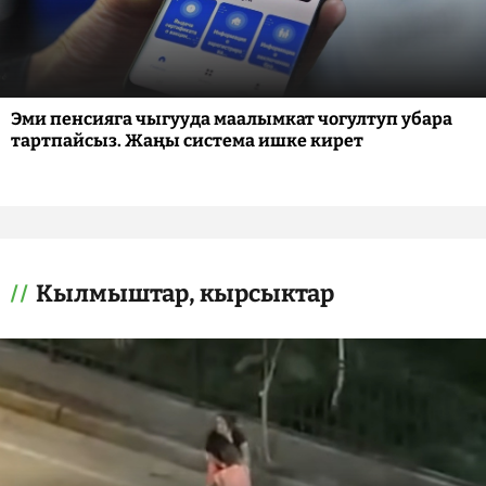
Эми пенсияга чыгууда маалымкат чогултуп убара
тартпайсыз. Жаңы система ишке кирет
Кылмыштар, кырсыктар