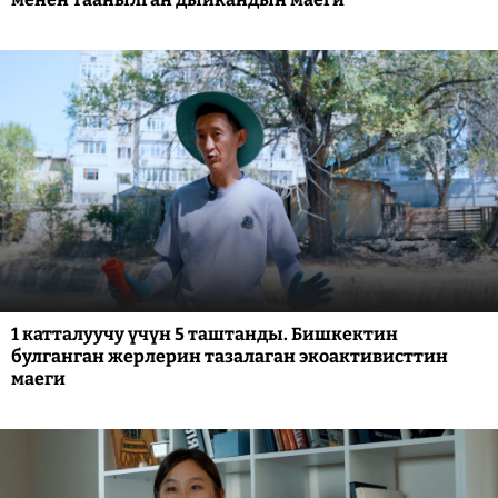
1 катталуучу үчүн 5 таштанды. Бишкектин
булганган жерлерин тазалаган экоактивисттин
маеги