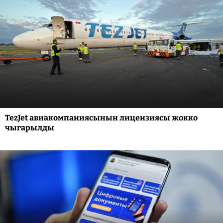
TezJet авиакомпаниясынын лицензиясы жокко
чыгарылды