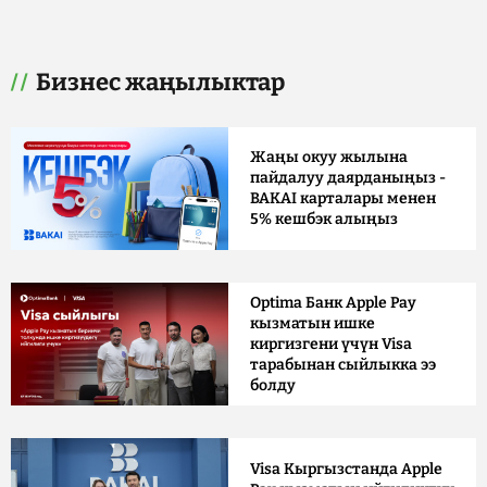
Бизнес жаңылыктар
Жаңы окуу жылына
пайдалуу даярданыңыз -
BAKAI карталары менен
5% кешбэк алыңыз
Optima Банк Apple Pay
кызматын ишке
киргизгени үчүн Visa
тарабынан сыйлыкка ээ
болду
Visa Кыргызстанда Apple