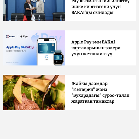
Pay кызматын ийгиликтүү
ишке киргизгени үчүн
BAKAI'ды сыйлады
Apple Pay эми BAKAI
карталарынын ээлери
үчүн жеткиликтүү
Жайкы даамдар:
"Империя" жана
"Бухарадагы" суроо-талап
жараткан тамактар