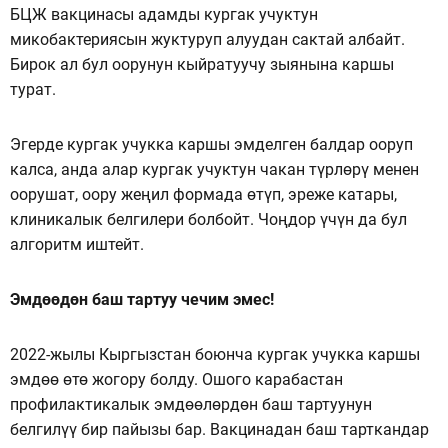
БЦЖ вакцинасы адамды кургак учуктун
микобактериясын жуктуруп алуудан сактай албайт.
Бирок ал бул оорунун кыйратуучу зыянына каршы
турат.
Эгерде кургак учукка каршы эмделген балдар ооруп
калса, анда алар кургак учуктун чакан түрлөрү менен
оорушат, оору жеңил формада өтүп, эреже катары,
клиникалык белгилери болбойт. Чоңдор үчүн да бул
алгоритм иштейт.
Эмдөөдөн баш тартуу чечим эмес!
2022-жылы Кыргызстан боюнча кургак учукка каршы
эмдөө өтө жогору болду. Ошого карабастан
профилактикалык эмдөөлөрдөн баш тартуунун
белгилүү бир пайызы бар. Вакцинадан баш тарткандар