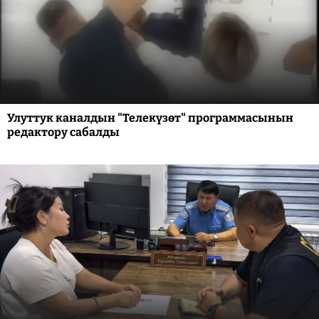
Улуттук каналдын "Телекүзөт" программасынын
редактору сабалды