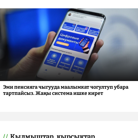
Эми пенсияга чыгууда маалымкат чогултуп убара
тартпайсыз. Жаңы система ишке кирет
Кылмыштар, кырсыктар