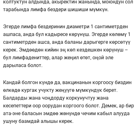
колтуктун алдында, акыректин жанында, моюндун сол
тарабында лимфа бездери шишиши мүмкүн.
Эгерде лимфа бездеринин диаметри 1 сантиметрден
ашпаса, анда бул кадыресе көрүнүш. Эгерде көлөмү 1
сантиметрден ашса, анда баланы дарыгерге көрсөтүү
керек. Эмдөөдөн кийин эң көп кездешкен көрүнүш –
бул лимфадениттер, алар жеңил өтөт, оңой эле
дарыласа болот.
Кандай болгон күндө да, вакцинанын коргоосу биздин
өлкөдө кургак учукту жеңүүгө мүмкүндүк берет.
Балдарды жана чоңдорду коркунучтуу жана
кесепеттери оор оорудан коргоого болот. Демек, ар бир
ата-эне баласын эмдөө жөнүндө чечим кабыл алууда
ушуну баамдай алышы керек.