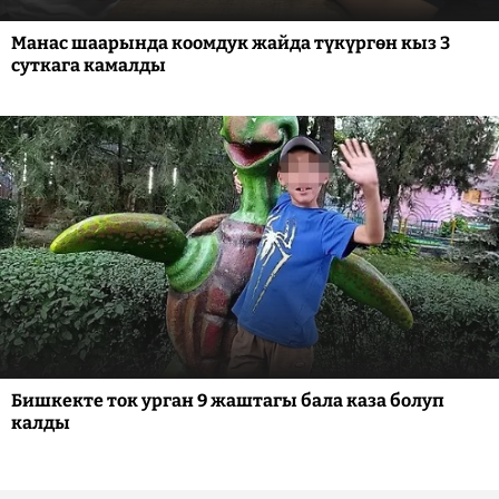
Манас шаарында коомдук жайда түкүргөн кыз 3
суткага камалды
Бишкекте ток урган 9 жаштагы бала каза болуп
калды