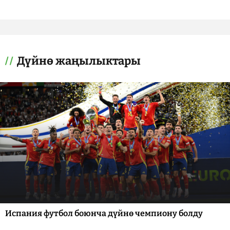
Дүйнө жаңылыктары
Испания футбол боюнча дүйнө чемпиону болду