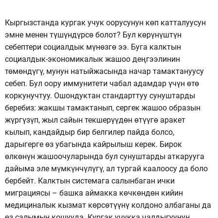
Кыргызстанда кургак учук оорусунун көп катталуусун
эмне менен түшүндүрсө болот? Бул көрүнүштүн
себептери социалдык мүнөзгө ээ. Буга калктын
социалдык-экономикалык жашоо деңгээлинин
төмөндүгү, мунун натыйжасында начар тамактануусу
себеп. Бул оору иммунитети чабал адамдар үчүн өтө
коркунучтуу. Ошондуктан стандарттуу сунуштарды
беребиз: жакшы тамактанып, сергек жашоо образын
жүргүзүп, жыл сайын текшерүүдөн өтүүгө аракет
кылып, кандайдыр бир белгилер пайда болсо,
дарыгерге өз убагында кайрылыш керек. Бирок
өлкөнүн жашоочуларында бул сунуштарды аткарууга
дайыма эле мүмкүнчүлүгү, ал тургай каалоосу да боло
бербейт. Калктын системага салынбаган ички
миграциясы – башка аймакка көчкөндөн кийин
медициналык кызмат көрсөтүүнү колдоно албаганы да
өз салымын кошууда. Кургак учукка чалдыгуунун