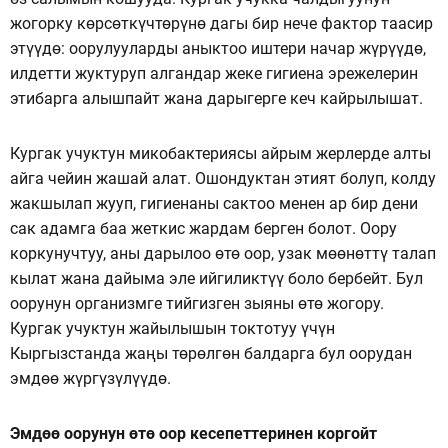
жогорку көрсөткүчтөрүнө дагы бир нече фактор таасир
этүүдө: оорулууларды аныктоо иштери начар жүрүүдө,
илдетти жуктуруп алгандар жеке гигиена эрежелерин
этибарга алышпайт жана дарыгерге кеч кайрылышат.
Кургак учуктун микобактериясы айрым жерлерде алты
айга чейин жашай алат. Ошондуктан этият болуп, колду
жакшылап жууп, гигиенаны сактоо менен ар бир дени
сак адамга баа жеткис жардам берген болот. Оору
коркунучтуу, аны дарылоо өтө оор, узак мөөнөттү талап
кылат жана дайыма эле ийгиликтүү боло бербейт. Бул
оорунун организмге тийгизген зыяны өтө жогору.
Кургак учуктун жайылышын токтотуу үчүн
Кыргызстанда жаңы төрөлгөн балдарга бул оорудан
эмдөө жүргүзүлүүдө.
Эмдөө оорунун өтө оор кесепеттеринен коргойт