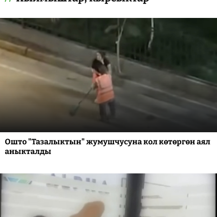
Ошто "Тазалыктын" жумушчусуна кол көтөргөн аял
аныкталды