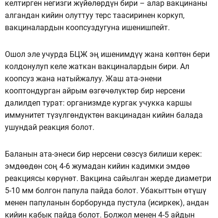
келтирген негизги жүйөлөрдүн бири – алар вакцинаны
алгандан кийин олуттуу терс таасиринен коркуп,
вакциналардын коопсуздугуна ишенишпейт.
Ошол эле учурда БЦЖ эң ишенимдүү жана көптөн бери
колдонулуп келе жаткан вакциналардын бири. Ал
коопсуз жана натыйжалуу. Жаш ата-энени
кооптондурган айрым өзгөчөлүктөр бир нерсени
далилдеп турат: организмде кургак учукка каршы
иммунитет түзүлгөндүктөн вакцинадан кийин балада
ушундай реакция болот.
Баланын ата-энеси бир нерсени сөзсүз билиши керек:
эмдөөдөн соң 4-6 жумадан кийин кадимки эмдөө
реакциясы көрүнөт. Вакцина сайылган жерде диаметри
5-10 мм болгон папула пайда болот. Убакыттын өтүшү
менен папуланын борборунда пустула (исиркек), андан
кийин кабык пайда болот. Болжол менен 4-5 айдын