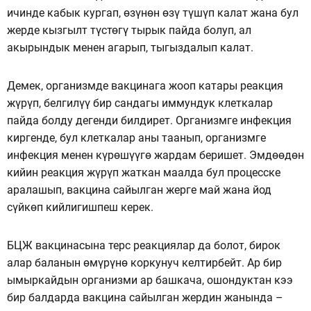
ичинде кабык кургап, өзүнөн өзү түшүп калат жана бул
жерде кызгылт түстөгү тырык пайда болуп, ал
акырындык менен агарып, тыгыздалып калат.
Демек, организмде вакцинага жооп катары реакция
жүрүп, белгилүү бир сандагы иммундук клеткалар
пайда болду дегенди билдирет. Организмге инфекция
киргенде, бул клеткалар аны таанып, организмге
инфекция менен күрөшүүгө жардам беришет. Эмдөөдөн
кийин реакция жүрүп жаткан маалда бул процесске
аралашып, вакцина сайылган жерге май жана йод
сүйкөп кийлигишпеш керек.
БЦЖ вакцинасына терс реакциялар да болот, бирок
алар баланын өмүрүнө коркунуч келтирбейт. Ар бир
ымыркайдын организми ар башкача, ошондуктан кээ
бир балдарда вакцина сайылган жердин жанында –