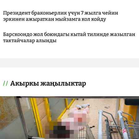
Президент браконьерлик үчүн 7 жылга чейин
эркинен ажыраткан мыйзамга кол койду
Барскоондо жол боюндагы кытай тилинде жазылган
тактайчалар алынды
Акыркы жаңылыктар