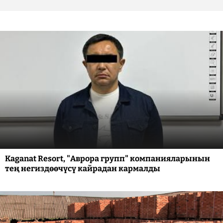
Kaganat Resort, "Аврора групп" компанияларынын
тең негиздөөчүсү кайрадан кармалды