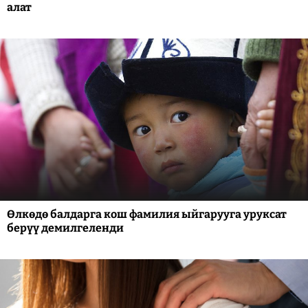
алат
Өлкөдө балдарга кош фамилия ыйгарууга уруксат
берүү демилгеленди