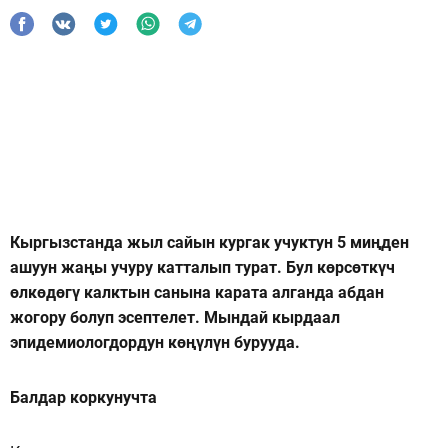
Кыргызстанда жыл сайын кургак учуктун 5 миңден
ашуун жаңы учуру катталып турат. Бул көрсөткүч
өлкөдөгү калктын санына карата алганда абдан
жогору болуп эсептелет. Мындай кырдаал
эпидемиологдордун көңүлүн бурууда.
Балдар коркунучта