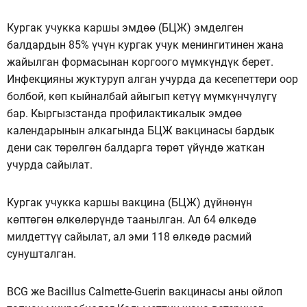
Кургак учукка каршы эмдөө (БЦЖ) эмделген
балдардын 85% үчүн кургак учук менингитинен жана
жайылган формасынан коргоого мүмкүндүк берет.
Инфекцияны жуктуруп алган учурда да кесепеттери оор
болбой, көп кыйналбай айыгып кетүү мүмкүнчүлүгү
бар. Кыргызстанда профилактикалык эмдөө
календарынын алкагында БЦЖ вакцинасы бардык
дени сак төрөлгөн балдарга төрөт үйүндө жаткан
учурда сайылат.
Кургак учукка каршы вакцина (БЦЖ) дүйнөнүн
көптөгөн өлкөлөрүндө таанылган. Ал 64 өлкөдө
милдеттүү сайылат, ал эми 118 өлкөдө расмий
сунушталган.
BCG же Bacillus Calmette-Guerin вакцинасы аны ойлоп