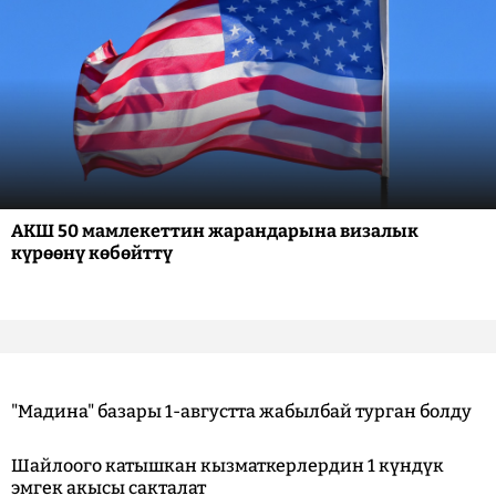
АКШ 50 мамлекеттин жарандарына визалык
күрөөнү көбөйттү
"Мадина" базары 1-августта жабылбай турган болду
Шайлоого катышкан кызматкерлердин 1 күндүк
эмгек акысы сакталат