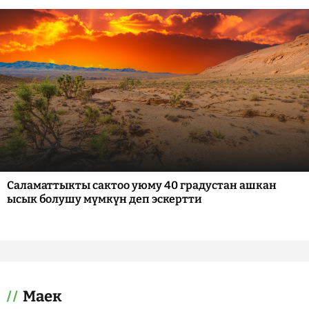
Саламаттыкты сактоо уюму 40 градустан ашкан
ысык болушу мүмкүн деп эскертти
Маек