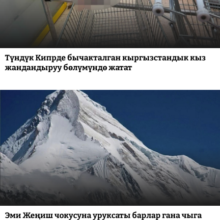
Түндүк Кипрде бычакталган кыргызстандык кыз
жандандыруу бөлүмүндө жатат
Эми Жеңиш чокусуна уруксаты барлар гана чыга