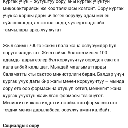
Кургак учук – жугуштуу оору, аны кургак учуктун
микобактериясы же Кох таякчасы козгойт. Оору кургак
учукка каршы дары ичпеген оорулуу адам менен
сүйлөшкөндө, ал жөтөлгөндө, чүчкүргөндө аба
тамчылары аркылуу жугат.
Жыл сайын 700гө жакын бала жана өспүрүмдөр бул
ооруга чалдыгат. Жыл сайын болжол менен 100
адамды дарыгерлер бул коркунучтуу оорудан сактап
кала албай калышат. Мындай маалыматтарды
Саламаттыкты сактоо министрлиги берди. Балдар үчүн
кургак учук дагы бир жагы менен коркунучтуу – мында
оору өтө оор формасына өтүшүп кетип, менингит жана
кургак учуктун жайылган формасы тез өнүгөт.
Менингитти жана илдеттин жайылган формасын өтө
тездик менен дарылабаса, оорулуу аман калбайт.
Социалдык оору