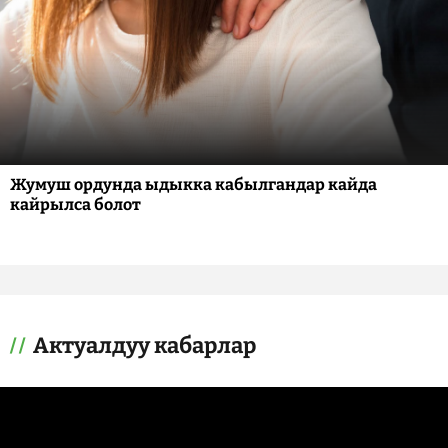
Жумуш ордунда ыдыкка кабылгандар кайда
кайрылса болот
Актуалдуу кабарлар