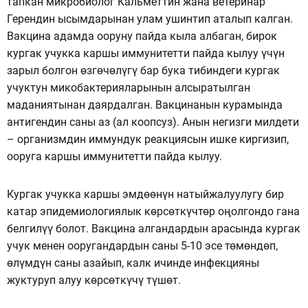
тапкан микробиолог Кальметтин жана ветеринар
Герендин ысымдарынан улам ушинтип аталып калган.
Вакцина адамда ооруну пайда кыла албаган, бирок
кургак учукка каршы иммунитетти пайда кылуу үчүн
зарыл болгон өзгөчөлүгү бар бука тибиндеги кургак
учуктун микобактерияларынын алсыратылган
маданиятынан даярдалган. Вакцинанын курамында
антигендин саны аз (ал коопсуз). Анын негизги милдети
– организмдин иммундук реакциясын ишке киргизип,
ооруга каршы иммунитетти пайда кылуу.
Кургак учукка каршы эмдөөнүн натыйжалуулугу бир
катар эпидемиологиялык көрсөткүчтөр оңолгондо гана
белгилүү болот. Вакцина алгандардын арасында кургак
учук менен ооругандардын саны 5-10 эсе төмөндөп,
өлүмдүн саны азайып, калк ичинде инфекцияны
жуктуруп алуу көрсөткүчү түшөт.