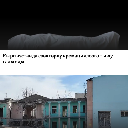
Кыргызстанда сөөктөрдү кремациялоого тыюу
салынды