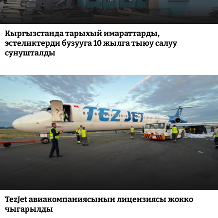
Кыргызстанда тарыхый имараттарды,
эстеликтерди бузууга 10 жылга тыюу салуу
сунушталды
TezJet авиакомпаниясынын лицензиясы жокко
чыгарылды