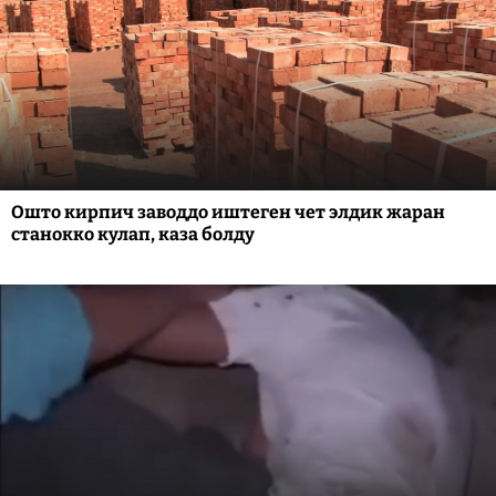
Ошто кирпич заводдо иштеген чет элдик жаран
станокко кулап, каза болду