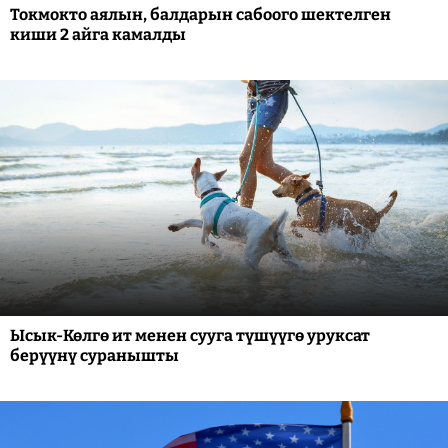
Токмокто аялын, балдарын сабоого шектелген
киши 2 айга камалды
Ысык-Көлгө ит менен сууга түшүүгө уруксат
берүүнү суранышты