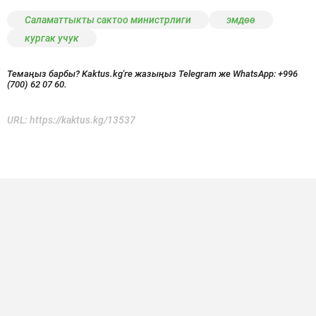
Саламаттыкты сактоо министрлиги
эмдөө
кургак учук
Темаңыз барбы? Kaktus.kg'ге жазыңыз Telegram же WhatsApp:
+996
(700) 62 07 60.
URL:
https://kaktus.kg/13537