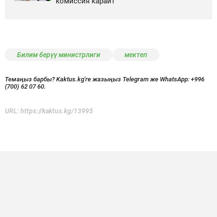
комиссия карайт
Билим берүү министрлиги
мектеп
Темаңыз барбы? Kaktus.kg'ге жазыңыз Telegram же WhatsApp:
+996
(700) 62 07 60.
URL:
https://kaktus.kg/13995