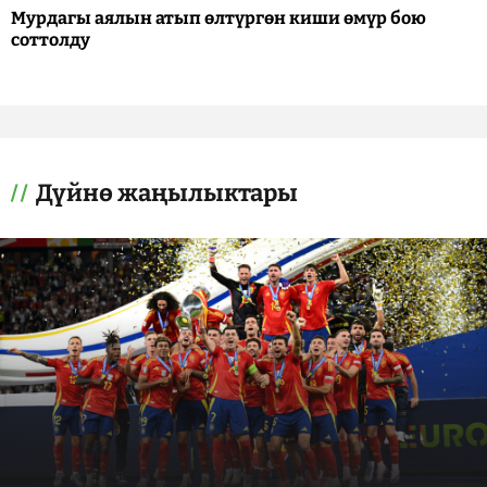
Мурдагы аялын атып өлтүргөн киши өмүр бою
соттолду
Дүйнө жаңылыктары