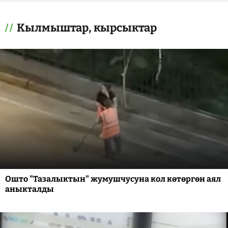
Кылмыштар, кырсыктар
Ошто "Тазалыктын" жумушчусуна кол көтөргөн аял
аныкталды