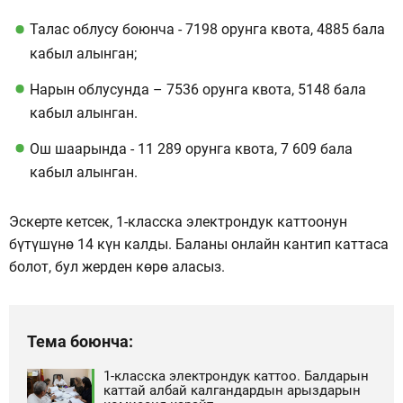
Талас облусу боюнча - 7198 орунга квота, 4885 бала
кабыл алынган;
Нарын облусунда – 7536 орунга квота, 5148 бала
кабыл алынган.
Ош шаарында - 11 289 орунга квота, 7 609 бала
кабыл алынган.
Эскерте кетсек, 1-класска электрондук каттоонун
бүтүшүнө 14 күн калды. Баланы онлайн кантип каттаса
болот, бул жерден көрө аласыз.
Тема боюнча:
1-класска электрондук каттоо. Балдарын
каттай албай калгандардын арыздарын