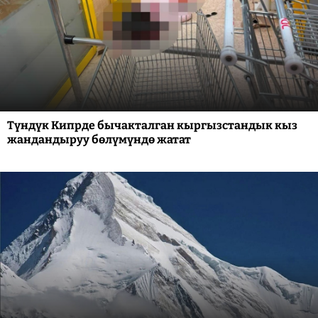
Түндүк Кипрде бычакталган кыргызстандык кыз
жандандыруу бөлүмүндө жатат