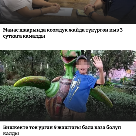
Манас шаарында коомдук жайда түкүргөн кыз 3
суткага камалды
Бишкекте ток урган 9 жаштагы бала каза болуп
калды