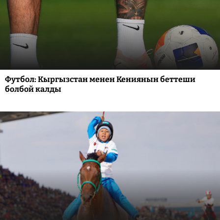
Футбол: Кыргызстан менен Кениянын беттеши
болбой калды