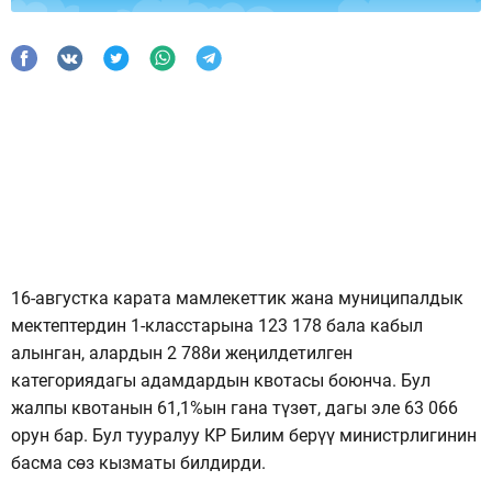
16-августка карата мамлекеттик жана муниципалдык
мектептердин 1-класстарына 123 178 бала кабыл
алынган, алардын 2 788и жеңилдетилген
категориядагы адамдардын квотасы боюнча. Бул
жалпы квотанын 61,1%ын гана түзөт, дагы эле 63 066
орун бар. Бул тууралуу КР Билим берүү министрлигинин
басма сөз кызматы билдирди.