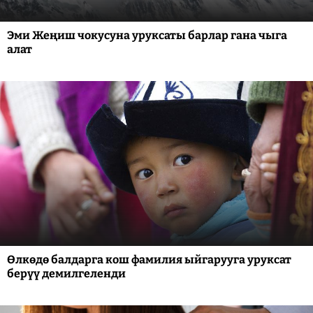
Эми Жеңиш чокусуна уруксаты барлар гана чыга
алат
Өлкөдө балдарга кош фамилия ыйгарууга уруксат
берүү демилгеленди