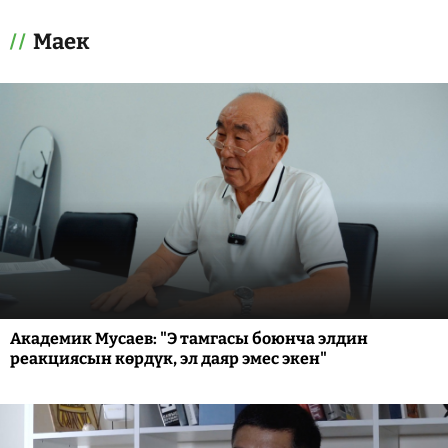
Маек
Академик Мусаев: "Э тамгасы боюнча элдин
реакциясын көрдүк, эл даяр эмес экен"