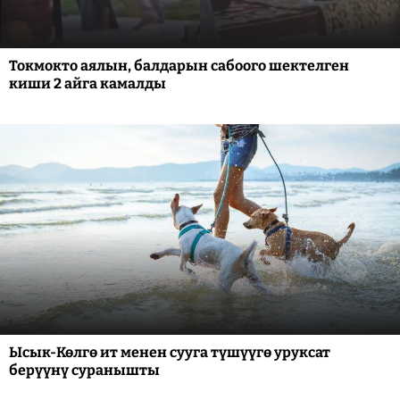
Токмокто аялын, балдарын сабоого шектелген
киши 2 айга камалды
Ысык-Көлгө ит менен сууга түшүүгө уруксат
берүүнү суранышты