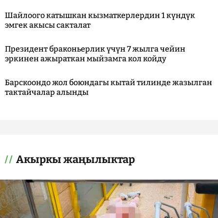
Шайлоого катышкан кызматкерлердин 1 күндүк
эмгек акысы сакталат
Президент браконьерлик үчүн 7 жылга чейин
эркинен ажыраткан мыйзамга кол койду
Барскоондо жол боюндагы кытай тилинде жазылган
тактайчалар алынды
Акыркы жаңылыктар