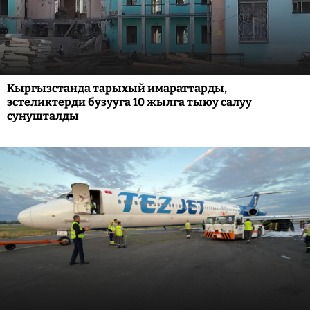
Кыргызстанда тарыхый имараттарды,
эстеликтерди бузууга 10 жылга тыюу салуу
сунушталды