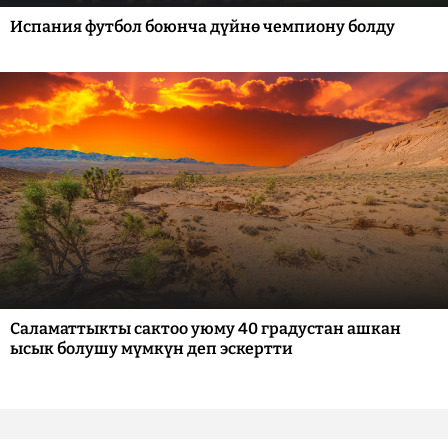
Испания футбол боюнча дүйнө чемпиону болду
Саламаттыкты сактоо уюму 40 градустан ашкан
ысык болушу мүмкүн деп эскертти