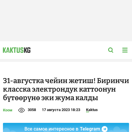
31-августка чейин жетиш! Биринчи
класска электрондук каттоонун
бүтөөрүнө эки жума калды
3058
17 августа 2023 18:23
Kaktus
Коом
Все самое интересное в
Telegram