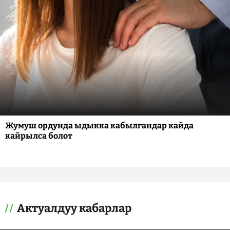
Жумуш ордунда ыдыкка кабылгандар кайда
кайрылса болот
Актуалдуу кабарлар