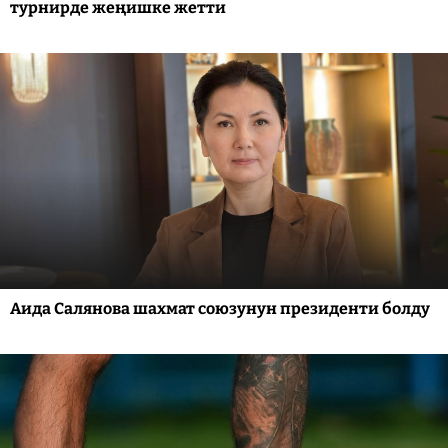
турнирде жеңишке жетти
Аида Салянова шахмат союзунун президенти болду