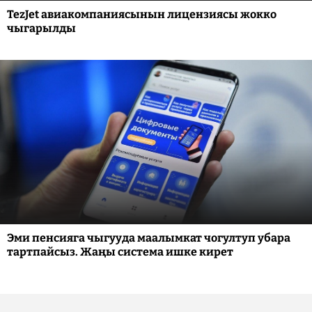
TezJet авиакомпаниясынын лицензиясы жокко
чыгарылды
Эми пенсияга чыгууда маалымкат чогултуп убара
тартпайсыз. Жаңы система ишке кирет