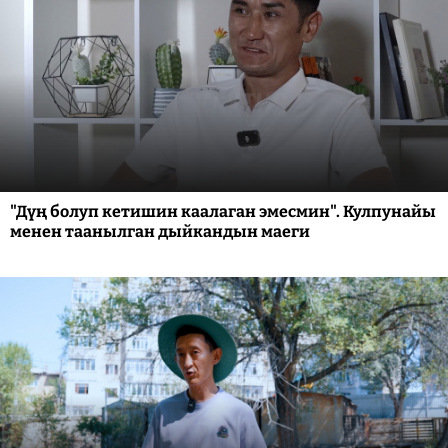
"Дүң болуп кетишин каалаган эмесмин". Кулпунайы
менен таанылган дыйкандын маеги