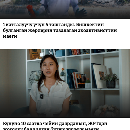
1 катталуучу үчүн 5 таштанды. Бишкектин
булганган жерлерин тазалаган экоактивисттин
маеги
Күнүнө 10 саатка чейин даярданып, ЖРТдан
жогорку балл алган бүтүрүүчүнүн маеги