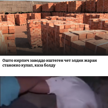
Ошто кирпич заводдо иштеген чет элдик жаран
станокко кулап, каза болду