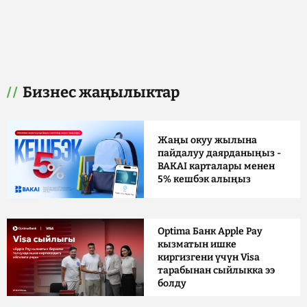
Бизнес жаңылыктар
Жаңы окуу жылына
пайдалуу даярданыңыз -
BAKAI карталары менен
5% кешбэк алыңыз
Optima Банк Apple Pay
кызматын ишке
киргизгени үчүн Visa
тарабынан сыйлыкка ээ
болду