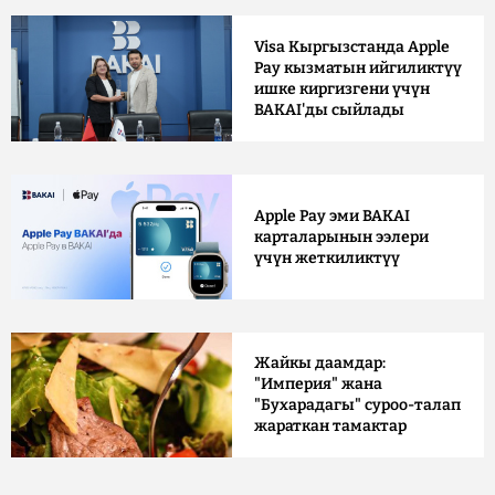
Visa Кыргызстанда Apple
Pay кызматын ийгиликтүү
ишке киргизгени үчүн
BAKAI'ды сыйлады
Apple Pay эми BAKAI
карталарынын ээлери
үчүн жеткиликтүү
Жайкы даамдар:
"Империя" жана
"Бухарадагы" суроо-талап
жараткан тамактар