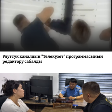
Улуттук каналдын "Телекүзөт" программасынын
редактору сабалды