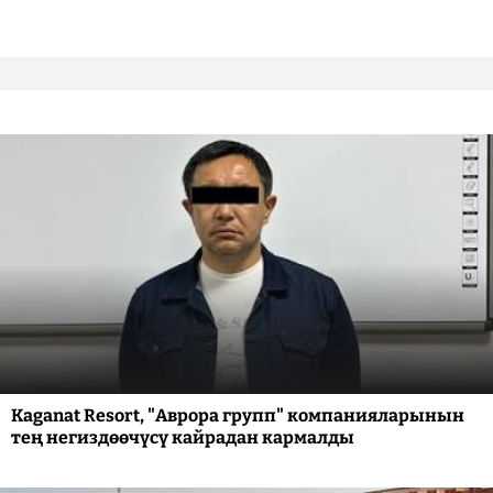
Kaganat Resort, "Аврора групп" компанияларынын
тең негиздөөчүсү кайрадан кармалды