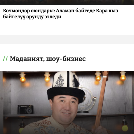
Көчмөндөр оюндары: Аламан байгеде Кара кыз
байгелүү орунду ээледи
Маданият, шоу-бизнес