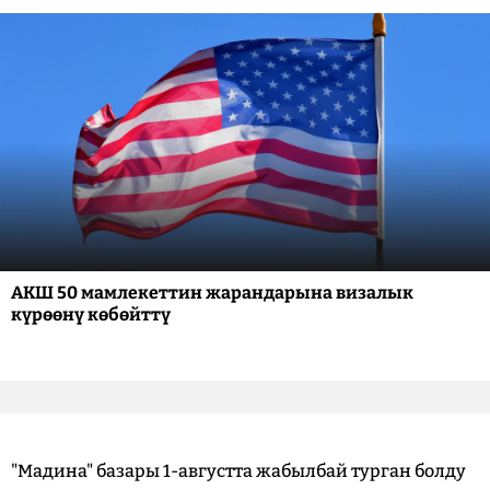
АКШ 50 мамлекеттин жарандарына визалык
күрөөнү көбөйттү
"Мадина" базары 1-августта жабылбай турган болду