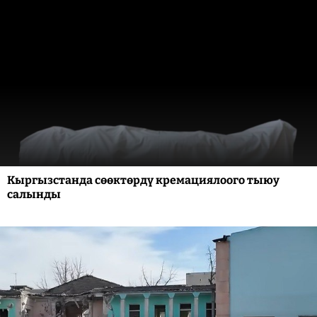
Кыргызстанда сөөктөрдү кремациялоого тыюу
салынды