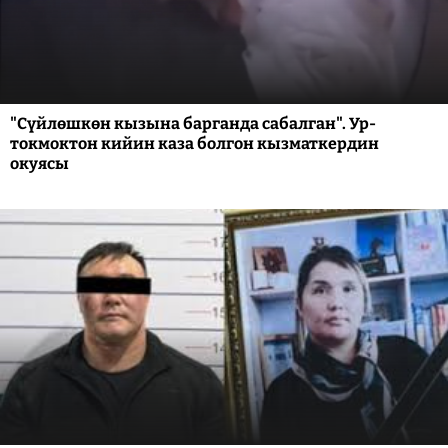
"Сүйлөшкөн кызына барганда сабалган". Ур-
токмоктон кийин каза болгон кызматкердин
окуясы