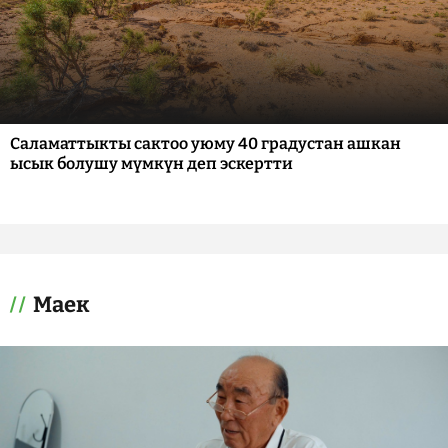
Саламаттыкты сактоо уюму 40 градустан ашкан
ысык болушу мүмкүн деп эскертти
Маек