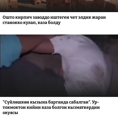
Ошто кирпич заводдо иштеген чет элдик жаран
станокко кулап, каза болду
"Сүйлөшкөн кызына барганда сабалган". Ур-
токмоктон кийин каза болгон кызматкердин
окуясы