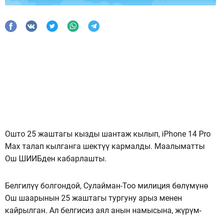
Ошто 25 жаштагы кызды шантаж кылып, iPhone 14 Pro
Max талап кылганга шектүү кармалды. Маалыматты
Ош ШИИБден кабарлашты.
Белгилүү болгондой, Сулайман-Тоо милиция бөлүмүнө
Ош шаарынын 25 жаштагы тургуну арыз менен
кайрылган. Ал белгисиз аял анын намысына, жүрүм-