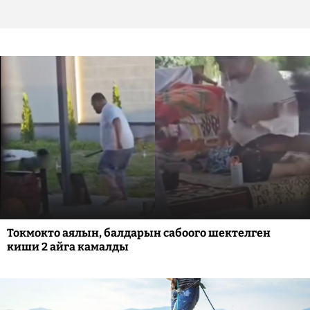
Токмокто аялын, балдарын сабоого шектелген
киши 2 айга камалды