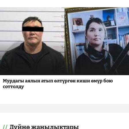
Мурдагы аялын атып өлтүргөн киши өмүр бою
соттолду
Дүйнө жаңылыктары