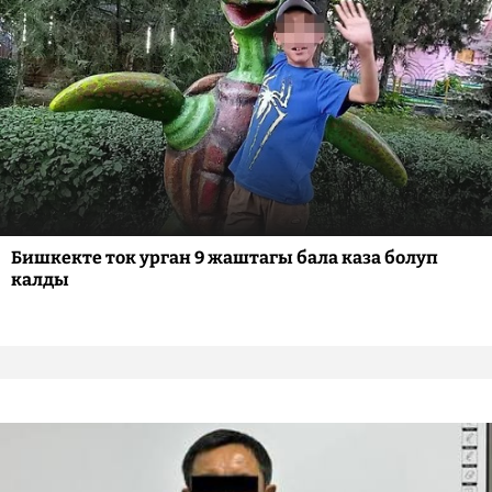
Бишкекте ток урган 9 жаштагы бала каза болуп
калды