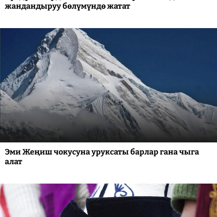
жандандыруу бөлүмүндө жатат
Эми Жеңиш чокусуна уруксаты барлар гана чыга
алат