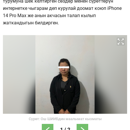
турумуна шек келтирген сөздөр менен сүрөттөрүн
интернетке чыгарам деп курулай доомат коюп iPhone
14 Pro Max же анын акчасын талап кылып
жаткандыгын билдирген.
Сүрөт: Ош ШИИБдин маалымат кызматы
1
/
2