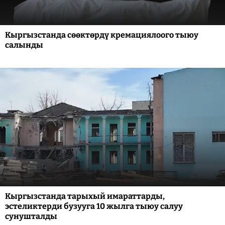
Кыргызстанда сөөктөрдү кремациялоого тыюу
салынды
Кыргызстанда тарыхый имараттарды,
эстеликтерди бузууга 10 жылга тыюу салуу
сунушталды