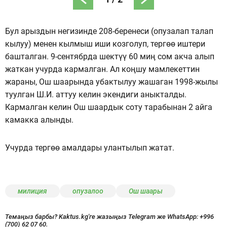
Бул арыздын негизинде 208-беренеси (опузалап талап
кылуу) менен кылмыш иши козголуп, тергөө иштери
башталган. 9-сентябрда шектүү 60 миӊ сом акча алып
жаткан учурда кармалган. Ал коңшу мамлекеттин
жараны, Ош шаарында убактылуу жашаган 1998-жылы
туулган Ш.И. аттуу келин экендиги аныкталды.
Кармалган келин Ош шаардык соту тарабынан 2 айга
камакка алынды.
Учурда тергөө амалдары улантылып жатат.
милиция
опузалоо
Ош шаары
Темаңыз барбы? Kaktus.kg'ге жазыңыз Telegram же WhatsApp:
+996
(700) 62 07 60.