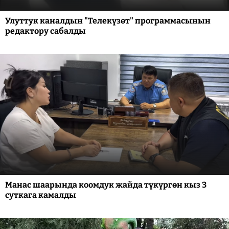
Улуттук каналдын "Телекүзөт" программасынын
редактору сабалды
Манас шаарында коомдук жайда түкүргөн кыз 3
суткага камалды