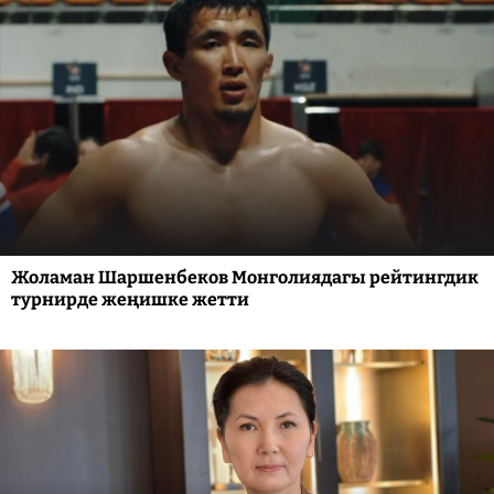
Жоламан Шаршенбеков Монголиядагы рейтингдик
турнирде жеңишке жетти