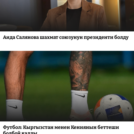
Аида Салянова шахмат союзунун президенти болду
Футбол: Кыргызстан менен Кениянын беттеши
болбой калды