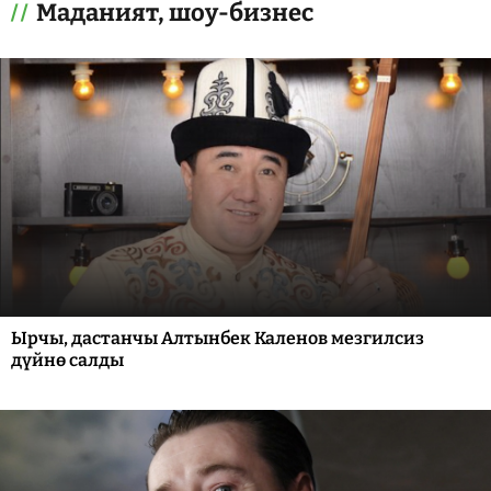
Маданият, шоу-бизнес
Ырчы, дастанчы Алтынбек Каленов мезгилсиз
дүйнө салды