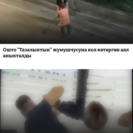
Ошто "Тазалыктын" жумушчусуна кол көтөргөн аял
аныкталды