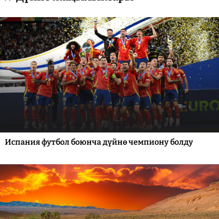
Испания футбол боюнча дүйнө чемпиону болду