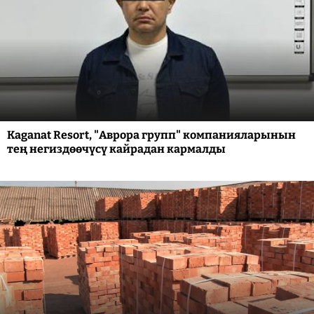
Kaganat Resort, "Аврора групп" компанияларынын
тең негиздөөчүсү кайрадан кармалды