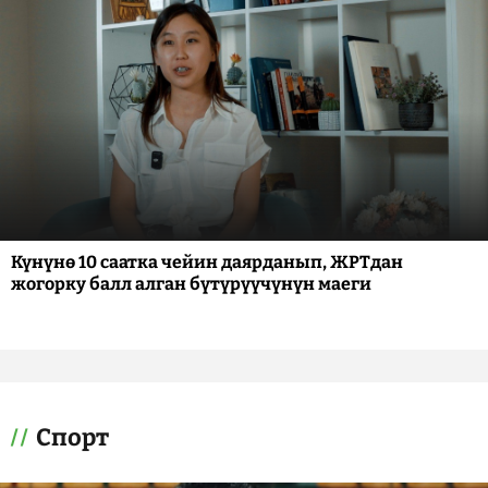
Күнүнө 10 саатка чейин даярданып, ЖРТдан
жогорку балл алган бүтүрүүчүнүн маеги
Спорт