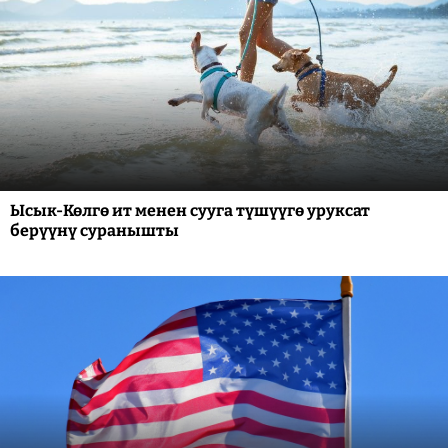
Ысык-Көлгө ит менен сууга түшүүгө уруксат
берүүнү суранышты