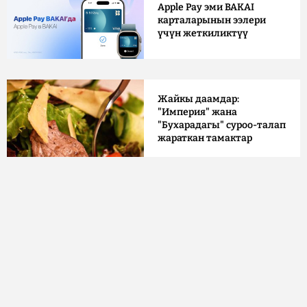
Apple Pay эми BAKAI
карталарынын ээлери
үчүн жеткиликтүү
Жайкы даамдар:
"Империя" жана
"Бухарадагы" суроо-талап
жараткан тамактар