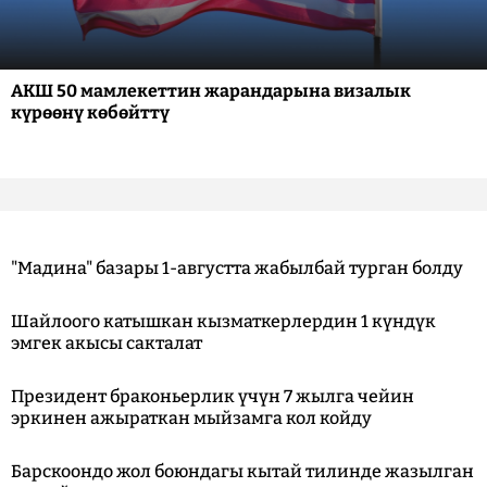
АКШ 50 мамлекеттин жарандарына визалык
күрөөнү көбөйттү
"Мадина" базары 1-августта жабылбай турган болду
Шайлоого катышкан кызматкерлердин 1 күндүк
эмгек акысы сакталат
Президент браконьерлик үчүн 7 жылга чейин
эркинен ажыраткан мыйзамга кол койду
Барскоондо жол боюндагы кытай тилинде жазылган