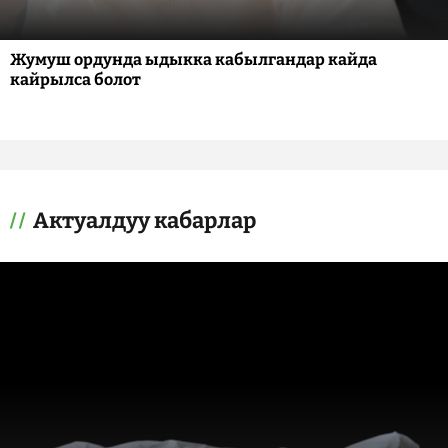
Жумуш ордунда ыдыкка кабылгандар кайда
кайрылса болот
Актуалдуу кабарлар