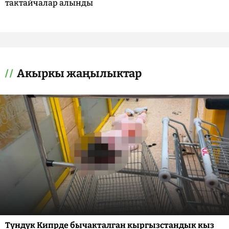
тактайчалар алынды
Акыркы жаңылыктар
Түндүк Кипрде бычакталган кыргызстандык кыз