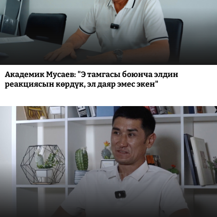
Академик Мусаев: "Э тамгасы боюнча элдин
реакциясын көрдүк, эл даяр эмес экен"