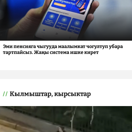
Эми пенсияга чыгууда маалымкат чогултуп убара
тартпайсыз. Жаңы система ишке кирет
Кылмыштар, кырсыктар