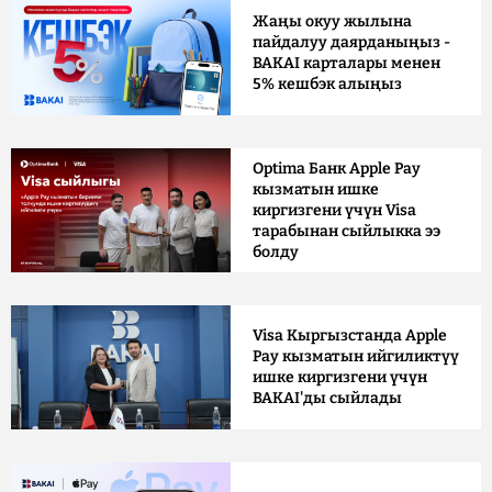
Жаңы окуу жылына
пайдалуу даярданыңыз -
BAKAI карталары менен
5% кешбэк алыңыз
Optima Банк Apple Pay
кызматын ишке
киргизгени үчүн Visa
тарабынан сыйлыкка ээ
болду
Visa Кыргызстанда Apple
Pay кызматын ийгиликтүү
ишке киргизгени үчүн
BAKAI'ды сыйлады