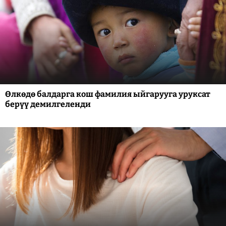
Өлкөдө балдарга кош фамилия ыйгарууга уруксат
берүү демилгеленди