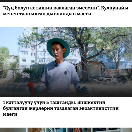
"Дүң болуп кетишин каалаган эмесмин". Кулпунайы
менен таанылган дыйкандын маеги
1 катталуучу үчүн 5 таштанды. Бишкектин
булганган жерлерин тазалаган экоактивисттин
маеги