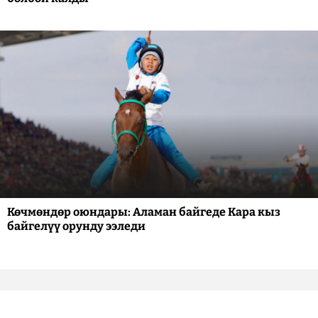
Көчмөндөр оюндары: Аламан байгеде Кара кыз
байгелүү орунду ээледи