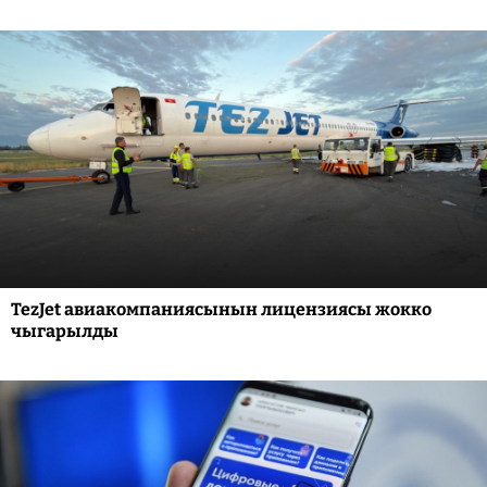
TezJet авиакомпаниясынын лицензиясы жокко
чыгарылды