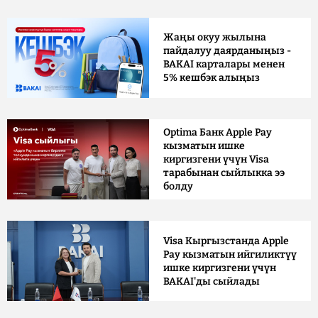
Жаңы окуу жылына
пайдалуу даярданыңыз -
BAKAI карталары менен
5% кешбэк алыңыз
Optima Банк Apple Pay
кызматын ишке
киргизгени үчүн Visa
тарабынан сыйлыкка ээ
болду
Visa Кыргызстанда Apple
Pay кызматын ийгиликтүү
ишке киргизгени үчүн
BAKAI'ды сыйлады