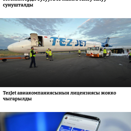
сунушталды
TezJet авиакомпаниясынын лицензиясы жокко
чыгарылды