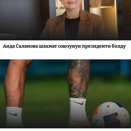
Аида Салянова шахмат союзунун президенти болду