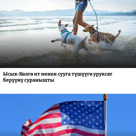
Ысык-Көлгө ит менен сууга түшүүгө уруксат
берүүнү суранышты