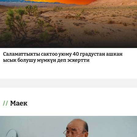
Саламаттыкты сактоо уюму 40 градустан ашкан
ысык болушу мүмкүн деп эскертти
Маек