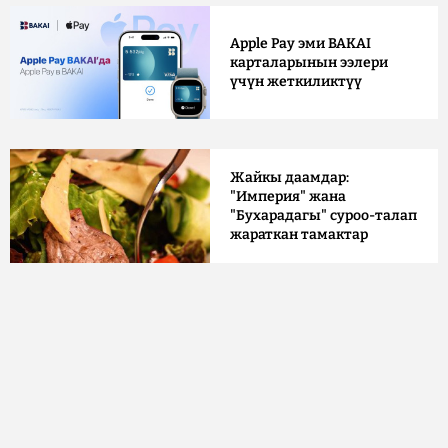
Apple Pay эми BAKAI
карталарынын ээлери
үчүн жеткиликтүү
Жайкы даамдар:
"Империя" жана
"Бухарадагы" суроо-талап
жараткан тамактар