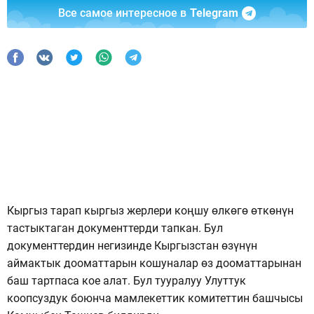
Все самое интересное в
Telegram
Кыргыз тарап кыргыз жерлери коңшу өлкөгө өткөнүн
тастыктаган документтерди тапкан. Бул
документтердин негизинде Кыргызстан өзүнүн
аймактык дооматтарын кошуналар өз дооматтарынан
баш тартпаса кое алат. Бул тууралуу Улуттук
коопсуздук боюнча мамлекеттик комитеттин башчысы