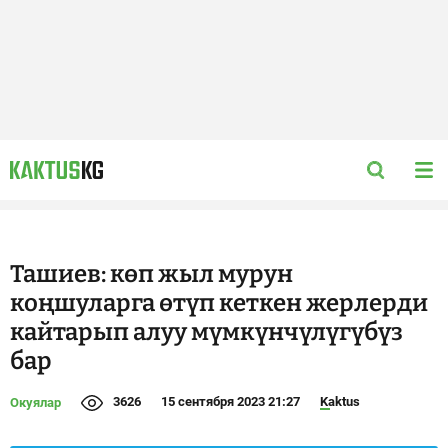
Ташиев: көп жыл мурун
коңшуларга өтүп кеткен жерлерди
кайтарып алуу мүмкүнчүлүгүбүз
бар
3626
15 сентября 2023 21:27
Kaktus
Окуялар