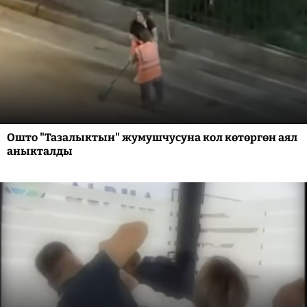
Ошто "Тазалыктын" жумушчусуна кол көтөргөн аял
аныкталды