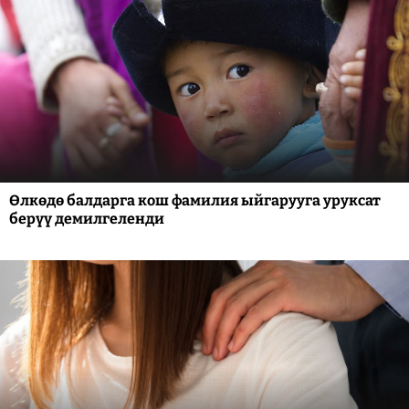
Өлкөдө балдарга кош фамилия ыйгарууга уруксат
берүү демилгеленди