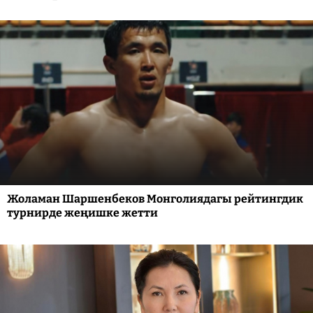
Жоламан Шаршенбеков Монголиядагы рейтингдик
турнирде жеңишке жетти