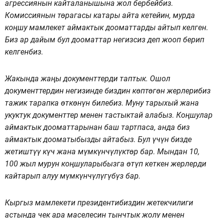
агрессиянын кайталанышына жол бербейбиз.
Комиссиянын төрагасы катары айта кетейин, мурда
коңшу мамлекет аймактык дооматтарды айтып келген.
Биз ар дайым бул дооматтар негизсиз деп жооп берип
келгенбиз.
Жакында жаңы документтерди таптык. Ошол
документтердин негизинде биздин көптөгөн жерлерибиз
тажик тарапка өткөнүн билебиз. Муну тарыхый жана
укуктук документтер менен тастыктай алабыз. Коңшулар
аймактык дооматтарынан баш тартпаса, анда биз
аймактык дооматыбызды айтабыз. Бул үчүн бизде
жетиштүү күч жана мүмкүнчүлүктөр бар. Мындан 10,
100 жыл мурун коңшуларыбызга өтүп кеткен жерлерди
кайтарып алуу мүмкүнчүлүгүбүз бар.
Кыргыз мамлекети президентибиздин жетекчилиги
астында чек ара маселесин тынчтык жолу менен