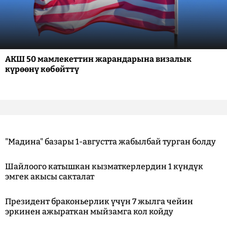
АКШ 50 мамлекеттин жарандарына визалык
күрөөнү көбөйттү
"Мадина" базары 1-августта жабылбай турган болду
Шайлоого катышкан кызматкерлердин 1 күндүк
эмгек акысы сакталат
Президент браконьерлик үчүн 7 жылга чейин
эркинен ажыраткан мыйзамга кол койду