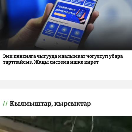
Эми пенсияга чыгууда маалымкат чогултуп убара
тартпайсыз. Жаңы система ишке кирет
Кылмыштар, кырсыктар