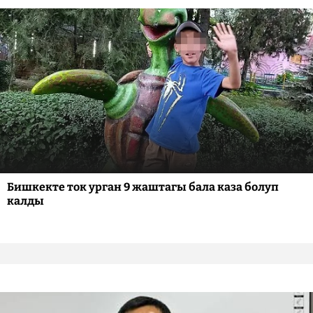
Бишкекте ток урган 9 жаштагы бала каза болуп
калды