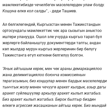
мамлекетибизде чечилбеген маселелерден улам болду.
Кошуна өлкө кол салды" , -
деди Ташиев.
Ал белгилегендей, Кыргызстан менен Тажикстандын
ортосундагы мамлекеттик чек ара сызыгын аныктоо
иштери уланууда. Ошол эле учурда кыргыз тарап бул
жерлерге байланыштуу документтерди тапты, андан
көп жылдар мурун кыргыз жерлеринин бир бөлүгү
Тажикстанга өтүп кеткени белгилүү болгон.
"Ачык айтышым керек, мен чек араны демаркациялоо
жана делимитациялоо боюнча комиссиянын
төрагасымын, биз коңшулар менен бардык маселелерди
тынчтык жолу менен чечүүгө аракет кылдык, азыр дагы
аракет сүйлөшүүлөр аркылуу аракет кылып жатабыз.
Биз аракет кылып жатабыз. Бирок былтыр биздин
өлкөгө агрессия жасашканын айтыш керек. Биз мындай