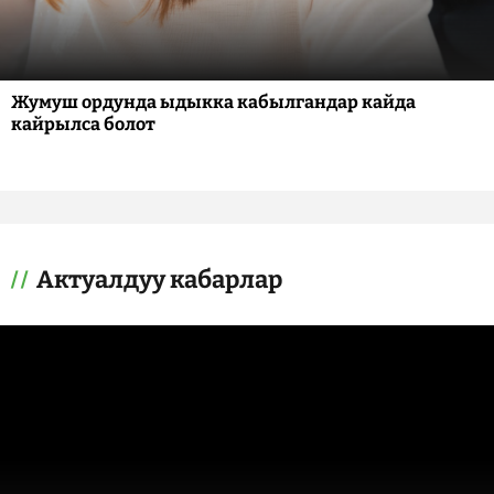
Жумуш ордунда ыдыкка кабылгандар кайда
кайрылса болот
Актуалдуу кабарлар