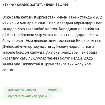
чечүүнү көздөп жатат", -
деди Ташиев.
Эске сала кетсек, Кыргызстан менен Тажикстандын 972
чакырым чек ара сызыгы бар, алардын айрымдары көп
жылдар бою такталбай келген. Координацияланбаган
аймактар ​​боюнча чыр-чатактар ​​көп жылдардан бери
болуп келет. Эми делимитация маселеси Бишкек менен
Дүйшөмбүнүн ортосундагы сүйлөшүүлөрдө негизги
маселе бойдон калууда. Акыркы жылдары чек арада
куралдуу кагылышуулар тез-тез болуп келди. 2022-
жылы эле Тажикстан Кыргызстанга эки жолу кол
салган.
Камчыбек Ташиев
УКМК
кыргыз-тажик чек арасы