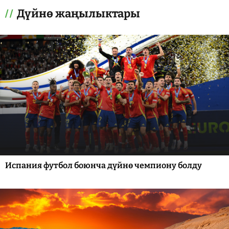
Дүйнө жаңылыктары
Испания футбол боюнча дүйнө чемпиону болду