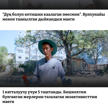
"Дүң болуп кетишин каалаган эмесмин". Кулпунайы
менен таанылган дыйкандын маеги
1 катталуучу үчүн 5 таштанды. Бишкектин
булганган жерлерин тазалаган экоактивисттин
маеги