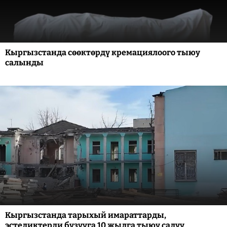
Кыргызстанда сөөктөрдү кремациялоого тыюу
салынды
Кыргызстанда тарыхый имараттарды,
эстеликтерди бузууга 10 жылга тыюу салуу