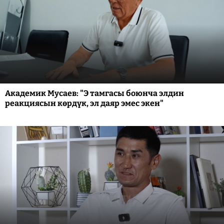
Академик Мусаев: "Э тамгасы боюнча элдин
реакциясын көрдүк, эл даяр эмес экен"