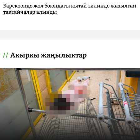
Барскоондо жол боюндагы кытай тилинде жазылган
тактайчалар алынды
Акыркы жаңылыктар