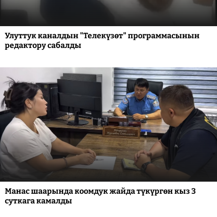
Улуттук каналдын "Телекүзөт" программасынын
редактору сабалды
Манас шаарында коомдук жайда түкүргөн кыз 3
суткага камалды