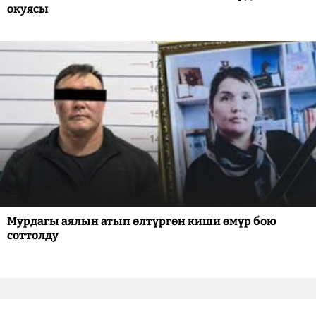
окуясы
Мурдагы аялын атып өлтүргөн киши өмүр бою
соттолду