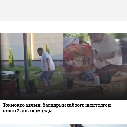
Токмокто аялын, балдарын сабоого шектелген
киши 2 айга камалды