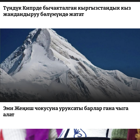
Түндүк Кипрде бычакталган кыргызстандык кыз
жандандыруу бөлүмүндө жатат
Эми Жеңиш чокусуна уруксаты барлар гана чыга
алат