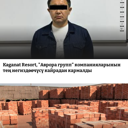
Kaganat Resort, "Аврора групп" компанияларынын
тең негиздөөчүсү кайрадан кармалды