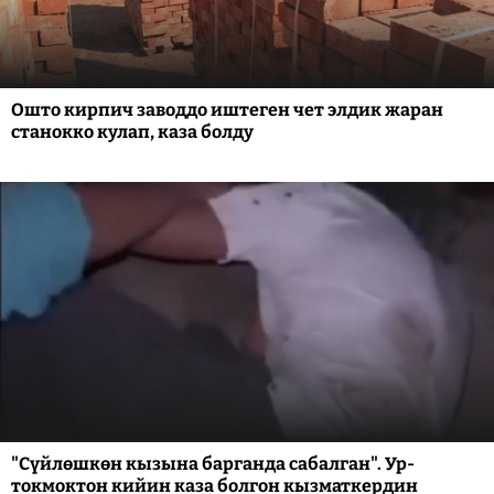
Ошто кирпич заводдо иштеген чет элдик жаран
станокко кулап, каза болду
"Сүйлөшкөн кызына барганда сабалган". Ур-
токмоктон кийин каза болгон кызматкердин