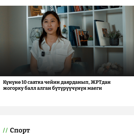
Күнүнө 10 саатка чейин даярданып, ЖРТдан
жогорку балл алган бүтүрүүчүнүн маеги
Спорт