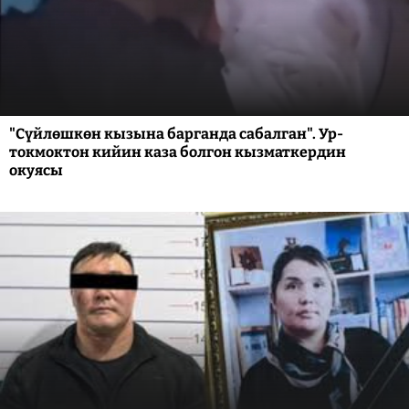
"Сүйлөшкөн кызына барганда сабалган". Ур-
токмоктон кийин каза болгон кызматкердин
окуясы