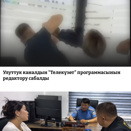
Улуттук каналдын "Телекүзөт" программасынын
редактору сабалды