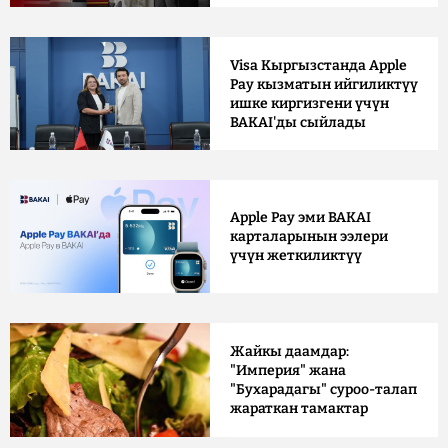
Visa Кыргызстанда Apple
Pay кызматын ийгиликтүү
ишке киргизгени үчүн
BAKAI'ды сыйлады
Apple Pay эми BAKAI
карталарынын ээлери
үчүн жеткиликтүү
Жайкы даамдар:
"Империя" жана
"Бухарадагы" суроо-талап
жараткан тамактар