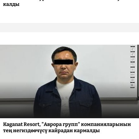
калды
Kaganat Resort, "Аврора групп" компанияларынын
тең негиздөөчүсү кайрадан кармалды