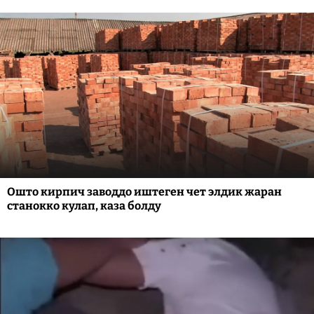
Ошто кирпич заводдо иштеген чет элдик жаран
станокко кулап, каза болду