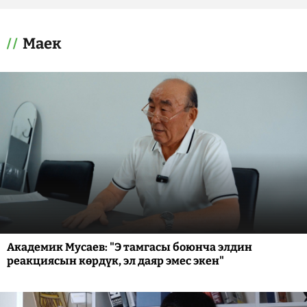
Маек
Академик Мусаев: "Э тамгасы боюнча элдин
реакциясын көрдүк, эл даяр эмес экен"