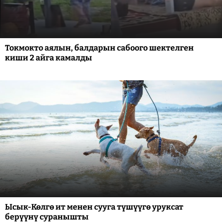
Токмокто аялын, балдарын сабоого шектелген
киши 2 айга камалды
Ысык-Көлгө ит менен сууга түшүүгө уруксат
берүүнү суранышты