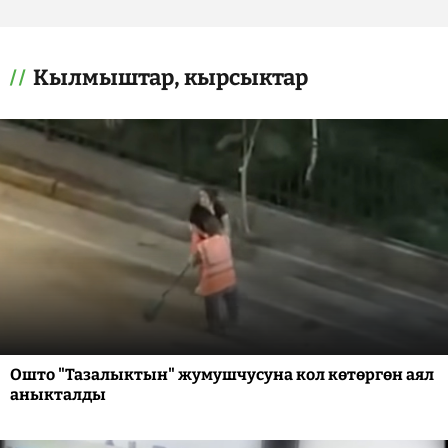
Кылмыштар, кырсыктар
Ошто "Тазалыктын" жумушчусуна кол көтөргөн аял
аныкталды