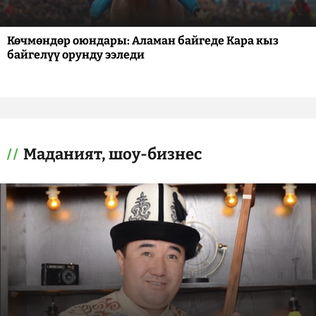
Көчмөндөр оюндары: Аламан байгеде Кара кыз
байгелүү орунду ээледи
Маданият, шоу-бизнес