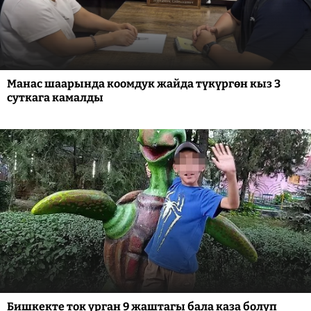
Манас шаарында коомдук жайда түкүргөн кыз 3
суткага камалды
Бишкекте ток урган 9 жаштагы бала каза болуп