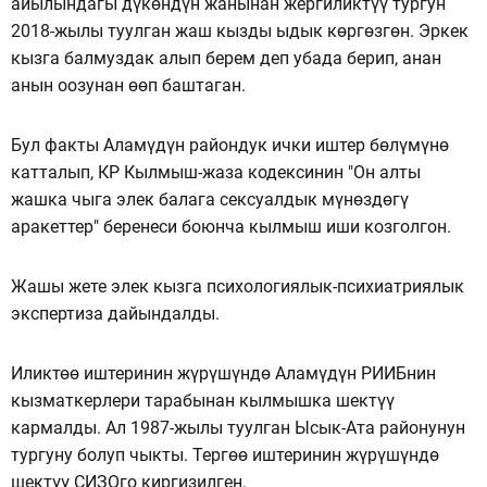
айылындагы дүкөндүн жанынан жергиликтүү тургун
2018-жылы туулган жаш кызды ыдык көргөзгөн. Эркек
кызга балмуздак алып берем деп убада берип, анан
анын оозунан өөп баштаган.
Бул факты Аламүдүн райондук ички иштер бөлүмүнө
катталып, КР Кылмыш-жаза кодексинин "Он алты
жашка чыга элек балага сексуалдык мүнөздөгү
аракеттер" беренеси боюнча кылмыш иши козголгон.
Жашы жете элек кызга психологиялык-психиатриялык
экспертиза дайындалды.
Иликтөө иштеринин жүрүшүндө Аламүдүн РИИБнин
кызматкерлери тарабынан кылмышка шектүү
кармалды. Ал 1987-жылы туулган Ысык-Ата районунун
тургуну болуп чыкты. Тергөө иштеринин жүрүшүндө
шектүү СИЗОго киргизилген.