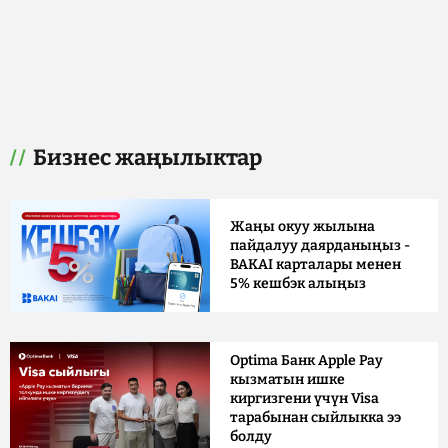
Бизнес жаңылыктар
Жаңы окуу жылына
пайдалуу даярданыңыз -
BAKAI карталары менен
5% кешбэк алыңыз
Optima Банк Apple Pay
кызматын ишке
киргизгени үчүн Visa
тарабынан сыйлыкка ээ
болду