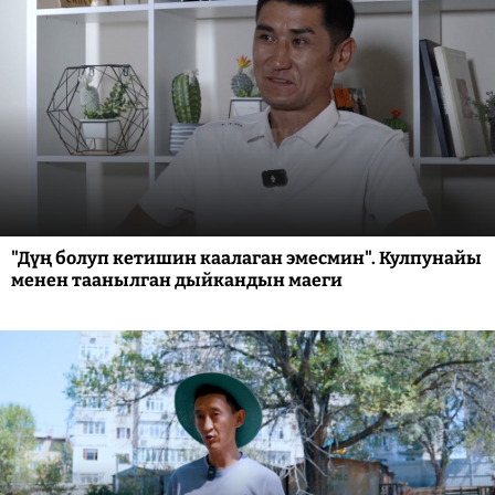
"Дүң болуп кетишин каалаган эмесмин". Кулпунайы
менен таанылган дыйкандын маеги