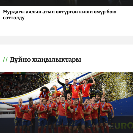
Мурдагы аялын атып өлтүргөн киши өмүр бою
соттолду
Дүйнө жаңылыктары