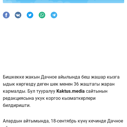
Бишкекке жакын Дачное айылында беш жашар кызга
ыдык көргөздү деген шек менен 36 жаштагы жаран
кармалды. Бул тууралуу
Kaktus.media
сайтынын
редакциясына укук коргоо кызматкерлери
билдиришти.
Алардын айтымында, 18-сентябрь күнү кечинде Дачное