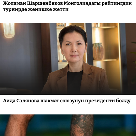
Жоламан Шаршенбеков Монголиядагы рейтингдик
турнирде жеңишке жетти
Аида Салянова шахмат союзунун президенти болду