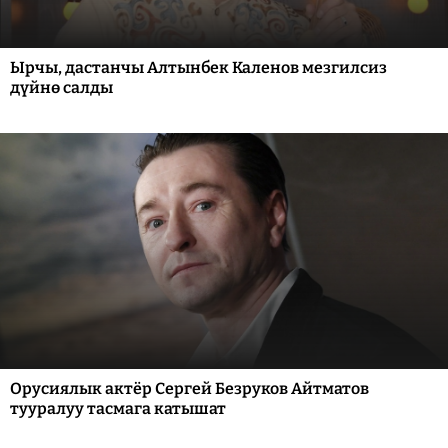
Ырчы, дастанчы Алтынбек Каленов мезгилсиз
дүйнө салды
Орусиялык актёр Сергей Безруков Айтматов
тууралуу тасмага катышат