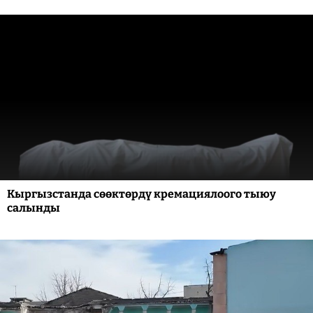
Кыргызстанда сөөктөрдү кремациялоого тыюу
салынды