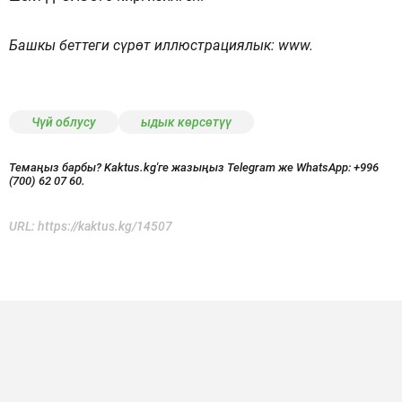
Башкы беттеги сүрөт иллюстрациялык: www.
Чүй облусу
ыдык көрсөтүү
Темаңыз барбы? Kaktus.kg'ге жазыңыз Telegram же WhatsApp:
+996
(700) 62 07 60.
URL:
https://kaktus.kg/14507