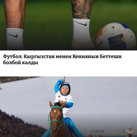
Футбол: Кыргызстан менен Кениянын беттеши
болбой калды