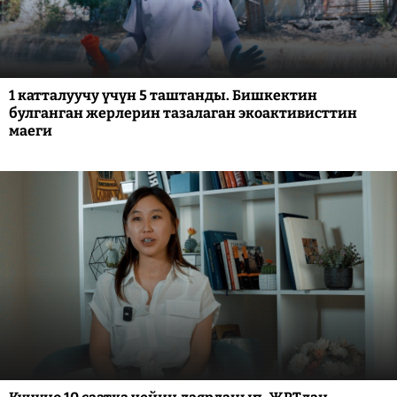
1 катталуучу үчүн 5 таштанды. Бишкектин
булганган жерлерин тазалаган экоактивисттин
маеги