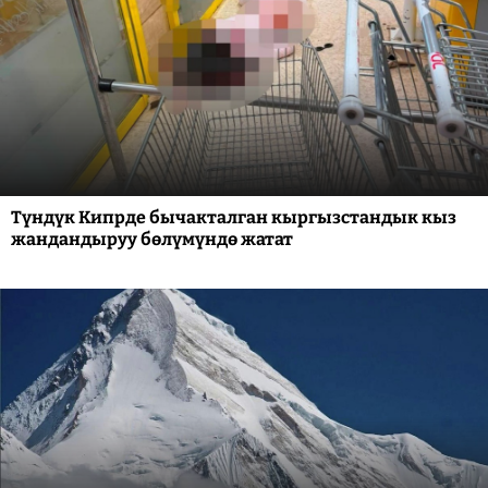
Түндүк Кипрде бычакталган кыргызстандык кыз
жандандыруу бөлүмүндө жатат