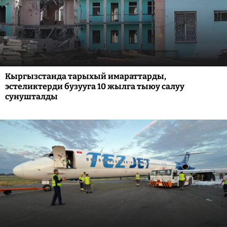
Кыргызстанда тарыхый имараттарды,
эстеликтерди бузууга 10 жылга тыюу салуу
сунушталды