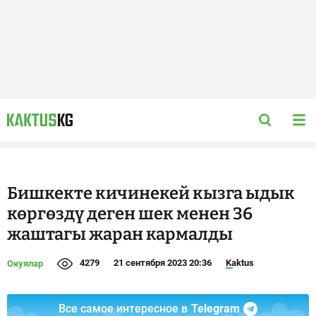
Бишкекте кичинекей кызга ыдык
көргөздү деген шек менен 36
жаштагы жаран кармалды
4279
21 сентября 2023 20:36
Kaktus
Окуялар
Все самое интересное в
Telegram