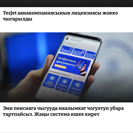
TezJet авиакомпаниясынын лицензиясы жокко
чыгарылды
Эми пенсияга чыгууда маалымкат чогултуп убара
тартпайсыз. Жаңы система ишке кирет