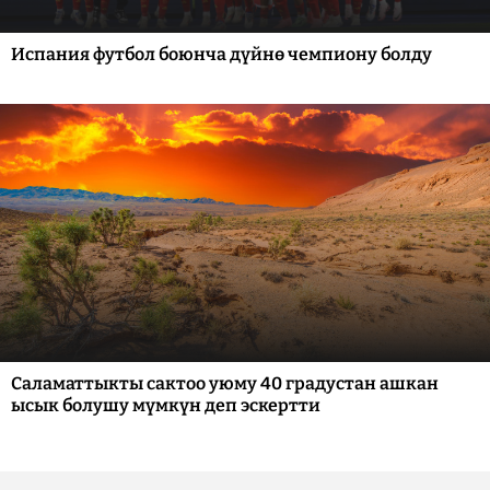
Испания футбол боюнча дүйнө чемпиону болду
Саламаттыкты сактоо уюму 40 градустан ашкан
ысык болушу мүмкүн деп эскертти