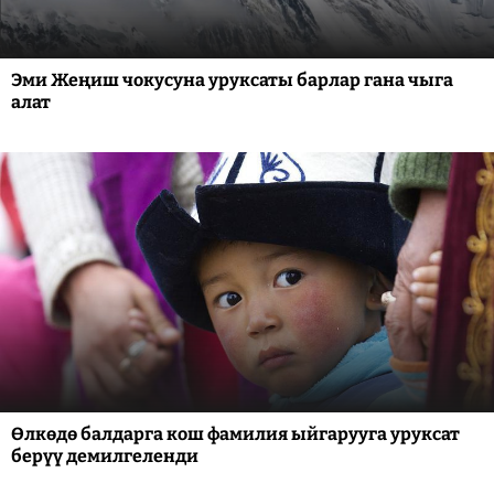
Эми Жеңиш чокусуна уруксаты барлар гана чыга
алат
Өлкөдө балдарга кош фамилия ыйгарууга уруксат
берүү демилгеленди