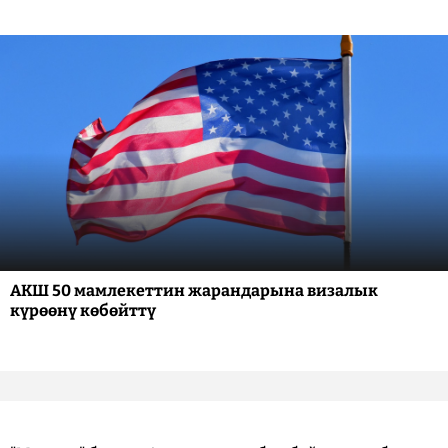
АКШ 50 мамлекеттин жарандарына визалык
күрөөнү көбөйттү