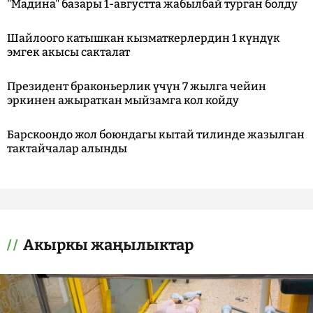
"Мадина" базары 1-августта жабылбай турган болду
Шайлоого катышкан кызматкерлердин 1 күндүк
эмгек акысы сакталат
Президент браконьерлик үчүн 7 жылга чейин
эркинен ажыраткан мыйзамга кол койду
Барскоондо жол боюндагы кытай тилинде жазылган
тактайчалар алынды
Акыркы жаңылыктар