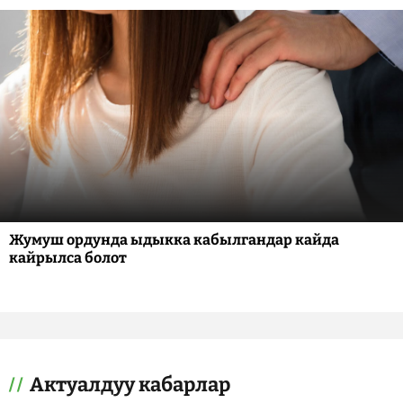
Жумуш ордунда ыдыкка кабылгандар кайда
кайрылса болот
Актуалдуу кабарлар