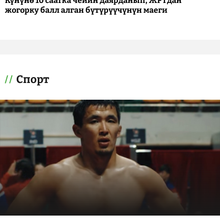
Күнүнө 10 саатка чейин даярданып, ЖРТдан
жогорку балл алган бүтүрүүчүнүн маеги
Спорт