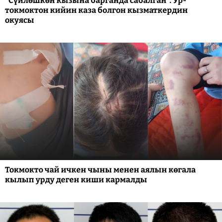
"Сүйлөшкөн кызына барганда сабалган". Ур-
токмоктон кийин каза болгон кызматкердин
окуясы
Токмокто чай ичкен чыны менен аялын көгала
кылып урду деген киши кармалды