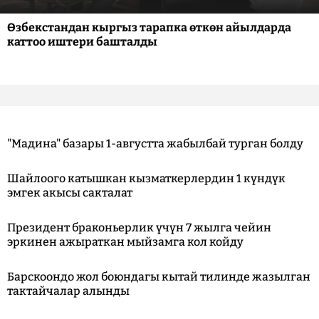
Өзбекстандан кыргыз тарапка өткөн айылдарда
каттоо иштери башталды
"Мадина" базары 1-августта жабылбай турган болду
Шайлоого катышкан кызматкерлердин 1 күндүк
эмгек акысы сакталат
Президент браконьерлик үчүн 7 жылга чейин
эркинен ажыраткан мыйзамга кол койду
Барскоондо жол боюндагы кытай тилинде жазылган
тактайчалар алынды