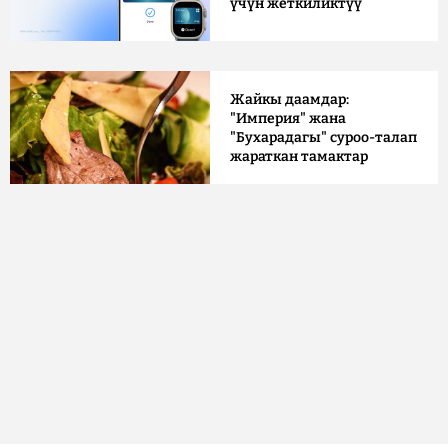
үчүн жеткиликтүү
Жайкы даамдар:
"Империя" жана
"Бухарадагы" суроо-талап
жараткан тамактар