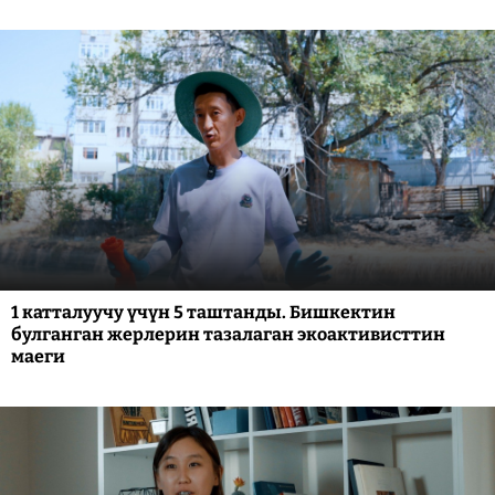
1 катталуучу үчүн 5 таштанды. Бишкектин
булганган жерлерин тазалаган экоактивисттин
маеги