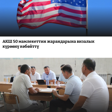
АКШ 50 мамлекеттин жарандарына визалык
күрөөнү көбөйттү