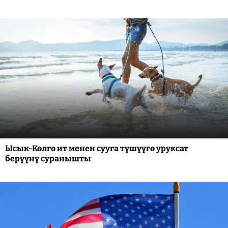
Ысык-Көлгө ит менен сууга түшүүгө уруксат
берүүнү суранышты