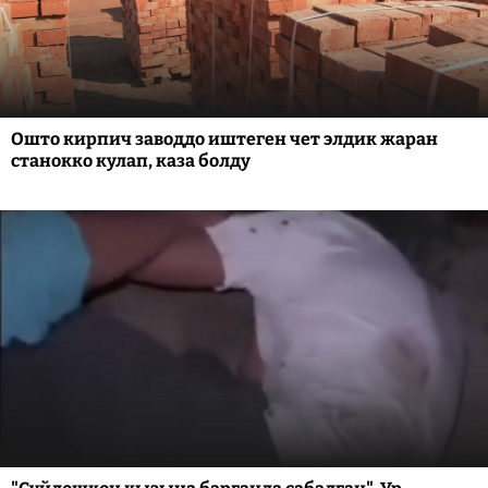
Ошто кирпич заводдо иштеген чет элдик жаран
станокко кулап, каза болду