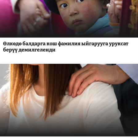
Өлкөдө балдарга кош фамилия ыйгарууга уруксат
берүү демилгеленди