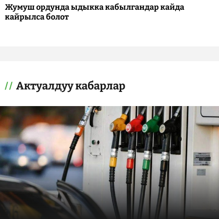
Жумуш ордунда ыдыкка кабылгандар кайда
кайрылса болот
Актуалдуу кабарлар