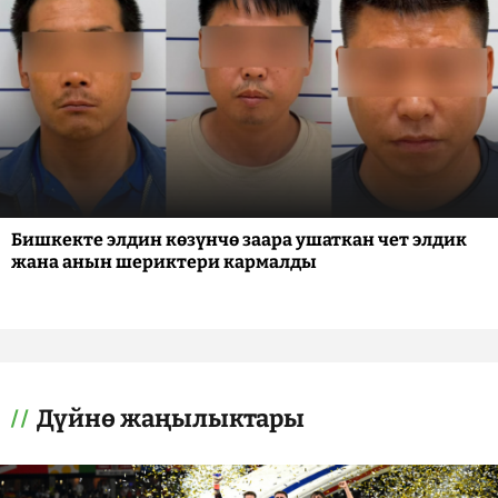
Бишкекте элдин көзүнчө заара ушаткан чет элдик
жана анын шериктери кармалды
Дүйнө жаңылыктары