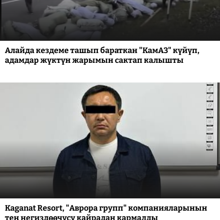
Алайда кездеме ташып бараткан "КамАЗ" күйүп,
адамдар жүктүн жарымын сактап калышты
Kaganat Resort, "Аврора групп" компанияларынын
тең негиздөөчүсү кайрадан кармалды