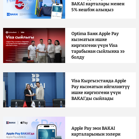
BAKAI карталары менен
5% кешбэк алыңыз
Optima Банк Apple Pay
кызматын ишке
киргизгени үчүн Visa
тарабынан сыйлыкка ээ
болду
Visa Кыргызстанда Apple
Pay кызматын ийгиликтүү
ишке киргизгени үчүн
BAKAI'ды сыйлады
Apple Pay эми BAKAI
карталарынын ээлери