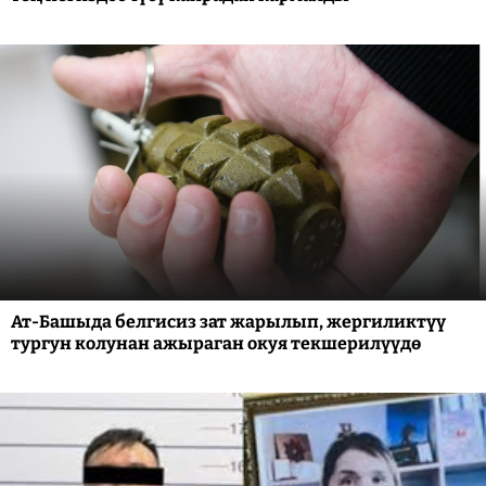
Ат-Башыда белгисиз зат жарылып, жергиликтүү
тургун колунан ажыраган окуя текшерилүүдө