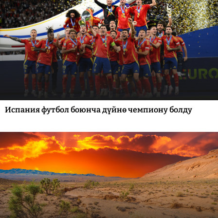
Испания футбол боюнча дүйнө чемпиону болду