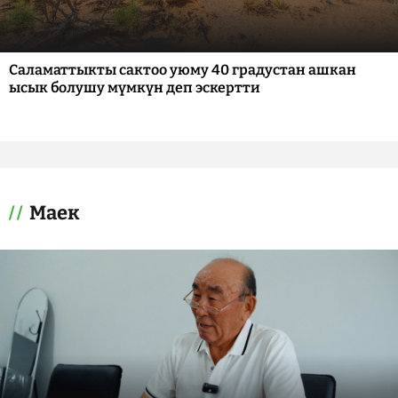
Саламаттыкты сактоо уюму 40 градустан ашкан
ысык болушу мүмкүн деп эскертти
Маек