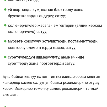
үй шартында кум, шагыл блокторду жана
брусчаткаларды өндүрүү, сатуу;
кол өнөрчлүлөр жасаган эмгектерин (элдик көркөм
кол өнөрчүлүк) сатуу;
мүрзөгө коюлуучу эстеликтерди, постаменттерди,
коштоочу элементтерди жасоо, сатуу;
сүрөтчүлөрдүн ишмерүүлүгү, анын ичинде
сүрөттөрдү жана портреттерди сатуу.
Буга байланыштуу патенттин негизинде соода кылган
ишкерлер салык салуунун башка режимдерине өтүшү
керек. Ишкерлер төмөнкү салык режимдерин тандай
алышат: