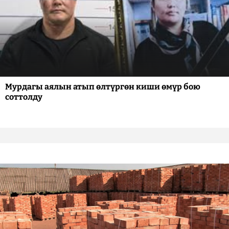
Мурдагы аялын атып өлтүргөн киши өмүр бою
соттолду