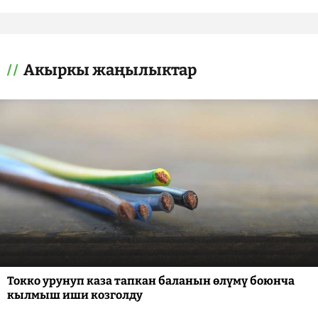
Акыркы жаңылыктар
Токко урунуп каза тапкан баланын өлүмү боюнча
кылмыш иши козголду