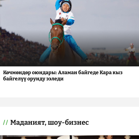
Көчмөндөр оюндары: Аламан байгеде Кара кыз
байгелүү орунду ээледи
Маданият, шоу-бизнес