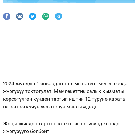
2024-жылдын 1-январдан тартып патент менен соода
жүргүзүү токтотулат. Мамлекеттик салык кызматы
көрсөтүлгөн күндөн тартып иштин 12 түрүнө карата
патент өз күчүн жоготорун маалымдады.
Жаңы жылдан тартып патенттин негизинде соода
жүргүзүүгө болбойт: