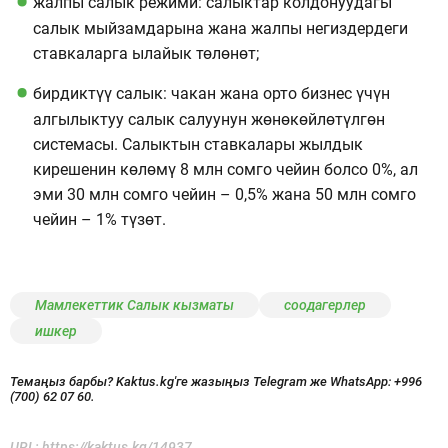
жалпы салык режими: салыктар колдонуудагы
салык мыйзамдарына жана жалпы негиздердеги
ставкаларга ылайык төлөнөт;
бирдиктүү салык: чакан жана орто бизнес үчүн
алгылыктуу салык салуунун жөнөкөйлөтүлгөн
системасы. Салыктын ставкалары жылдык
кирешенин көлөмү 8 млн сомго чейин болсо 0%, ал
эми 30 млн сомго чейин – 0,5% жана 50 млн сомго
чейин – 1% түзөт.
Мамлекеттик Салык кызматы
соодагерлер
ишкер
Темаңыз барбы? Kaktus.kg'ге жазыңыз Telegram же WhatsApp:
+996
(700) 62 07 60.
URL:
https://kaktus.kg/14937