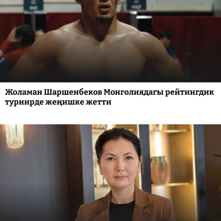
Жоламан Шаршенбеков Монголиядагы рейтингдик
турнирде жеңишке жетти