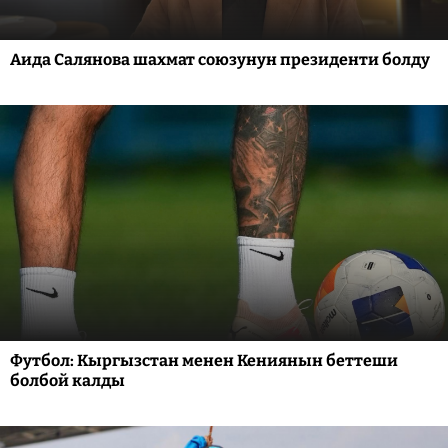
Аида Салянова шахмат союзунун президенти болду
Футбол: Кыргызстан менен Кениянын беттеши
болбой калды