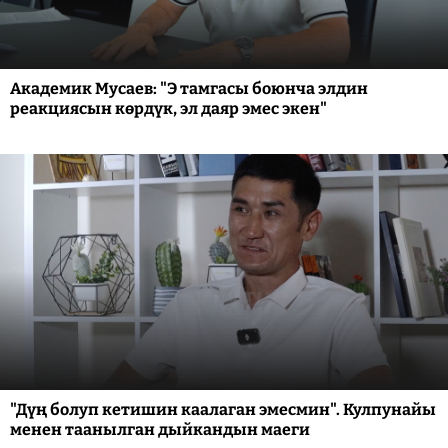
Академик Мусаев: "Э тамгасы боюнча элдин
реакциясын көрдүк, эл даяр эмес экен"
"Дүң болуп кетишин каалаган эмесмин". Кулпунайы
менен таанылган дыйкандын маеги