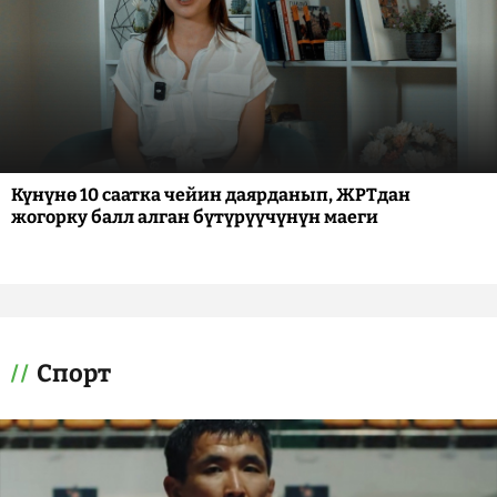
Күнүнө 10 саатка чейин даярданып, ЖРТдан
жогорку балл алган бүтүрүүчүнүн маеги
Спорт