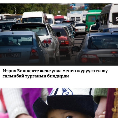
Мэрия Бишкекте жеке унаа менен жүрүүгө тыюу
салынбай турганын билдирди