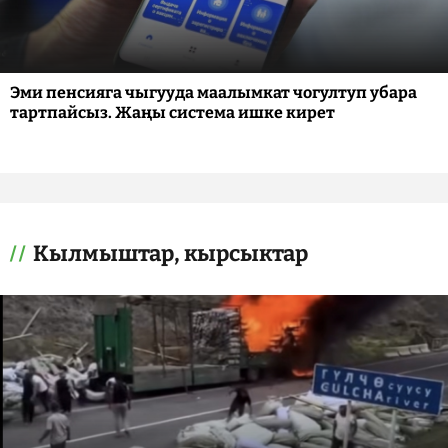
Эми пенсияга чыгууда маалымкат чогултуп убара
тартпайсыз. Жаңы система ишке кирет
Кылмыштар, кырсыктар