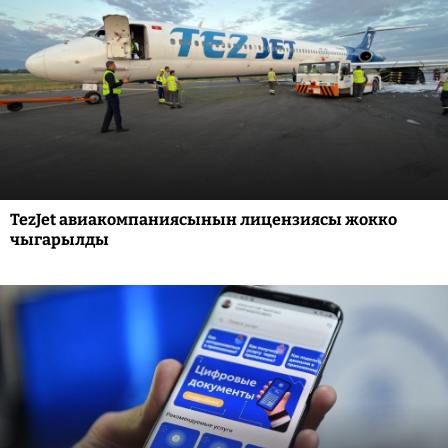
TezJet авиакомпаниясынын лицензиясы жокко
чыгарылды