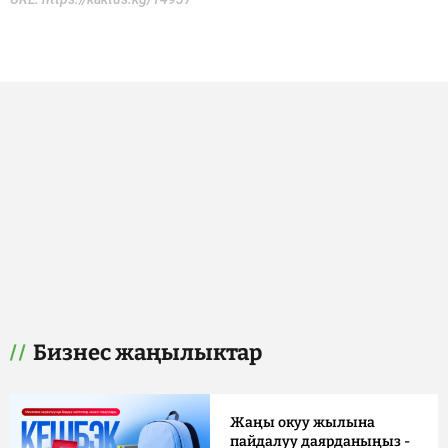
Бизнес жаңылыктар
Жаңы окуу жылына
пайдалуу даярданыңыз -