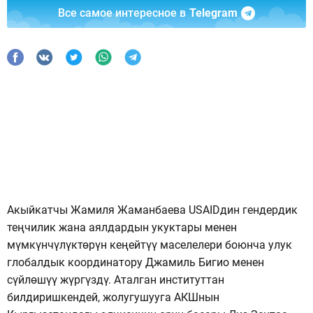
Все самое интересное в
Telegram
Акыйкатчы Жамиля Жаманбаева USAIDдин гендердик
теңчилик жана аялдардын укуктары менен
мүмкүнчүлүктөрүн кеңейтүү маселелери боюнча улук
глобалдык координатору Джамиль Бигио менен
сүйлөшүү жүргүздү. Аталган институттан
билдиришкендей, жолугушууга АКШнын