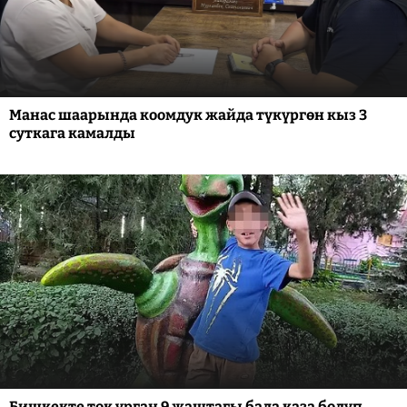
Манас шаарында коомдук жайда түкүргөн кыз 3
суткага камалды
Бишкекте ток урган 9 жаштагы бала каза болуп