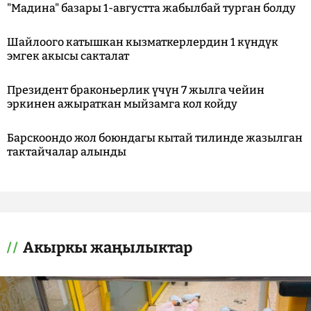
"Мадина" базары 1-августта жабылбай турган болду
Шайлоого катышкан кызматкерлердин 1 күндүк
эмгек акысы сакталат
Президент браконьерлик үчүн 7 жылга чейин
эркинен ажыраткан мыйзамга кол койду
Барскоондо жол боюндагы кытай тилинде жазылган
тактайчалар алынды
Акыркы жаңылыктар