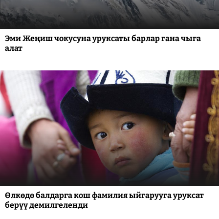
Эми Жеңиш чокусуна уруксаты барлар гана чыга
алат
Өлкөдө балдарга кош фамилия ыйгарууга уруксат
берүү демилгеленди