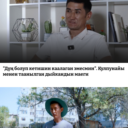
"Дүң болуп кетишин каалаган эмесмин". Кулпунайы
менен таанылган дыйкандын маеги