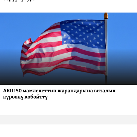
АКШ 50 мамлекеттин жарандарына визалык
күрөөнү көбөйттү