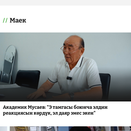
Маек
Академик Мусаев: "Э тамгасы боюнча элдин
реакциясын көрдүк, эл даяр эмес экен"