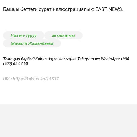
Башкы беттеги сүрөт иллюстрациялык: EAST NEWS.
Никеге туруу
акыйкатчы
Жамиля Жаманбаева
Темаңыз барбы? Kaktus.kg'ге жазыңыз Telegram же WhatsApp:
+996
(700) 62 07 60.
URL:
https://kaktus.kg/15537