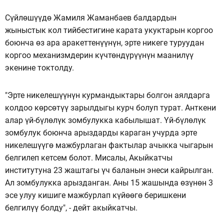
Сүйлөшүүдө Жамиля Жаманбаев балдардын
жыныстык кол тийбестигине карата укуктарын коргоо
боюнча өз ара аракеттенүүнүн, эрте никеге туруудан
коргоо механизмдерин күчтөндүрүүнүн маанилүү
экенине токтолду.
"Эрте никелешүүнүн курмандыктары болгон аялдарга
колдоо көрсөтүү зарылдыгы курч болуп турат. Анткени
алар үй-бүлөлүк зомбулукка кабылышат. Үй-бүлөлүк
зомбулук боюнча арыздарды караган учурда эрте
никелешүүгө мажбурлаган фактылар ачыкка чыгарын
белгилеп кетсем болот. Мисалы, Акыйкатчы
институтуна 23 жаштагы үч баланын энеси кайрылган.
Ал зомбулукка арызданган. Аны 15 жашында өзүнөн 3
эсе улуу кишиге мажбурлап күйөөгө беришкени
белгилүү болду", - дейт акыйкатчы.