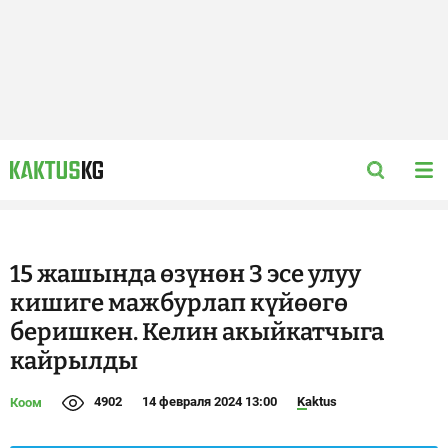
15 жашында өзүнөн 3 эсе улуу
кишиге мажбурлап күйөөгө
беришкен. Келин акыйкатчыга
кайрылды
4902
14 февраля 2024 13:00
Kaktus
Коом