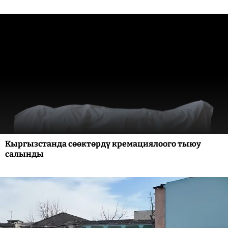
Кыргызстанда сөөктөрдү кремациялоого тыюу
салынды