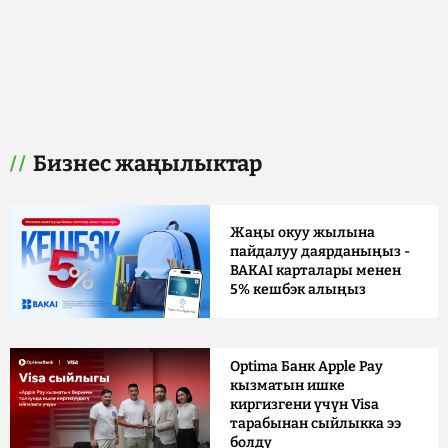
Бизнес жаңылыктар
Жаңы окуу жылына
пайдалуу даярданыңыз -
BAKAI карталары менен
5% кешбэк алыңыз
Optima Банк Apple Pay
кызматын ишке
киргизгени үчүн Visa
тарабынан сыйлыкка ээ
болду