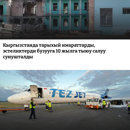
Кыргызстанда тарыхый имараттарды,
эстеликтерди бузууга 10 жылга тыюу салуу
сунушталды