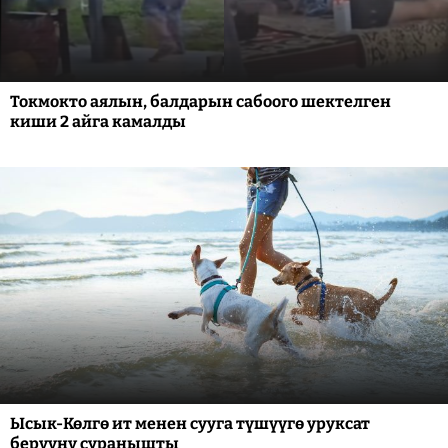
Токмокто аялын, балдарын сабоого шектелген
киши 2 айга камалды
Ысык-Көлгө ит менен сууга түшүүгө уруксат
берүүнү суранышты