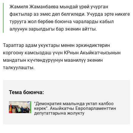
Жамиля Жаманбаева мындай үрөй учурган
фактылар аз эмес деп белгиледи. Учурда эрте никеге
турууга жол бербөө боюнча чараларды кабыл
алуунун зарылдыгы бар экенин айтты.
Тараптар адам укуктары менен эркиндиктерин
коргоону камсыздаш үчүн КРнын Акыйкатчысынын
мандатын күчтөндүрүүнүн маанилүү экенин
талкуулашты.
Тема боюнча:
"Демократия маалында уктап калбоо
керек". Акыйкатчы Европарламенттин
депутаттарына жолукту