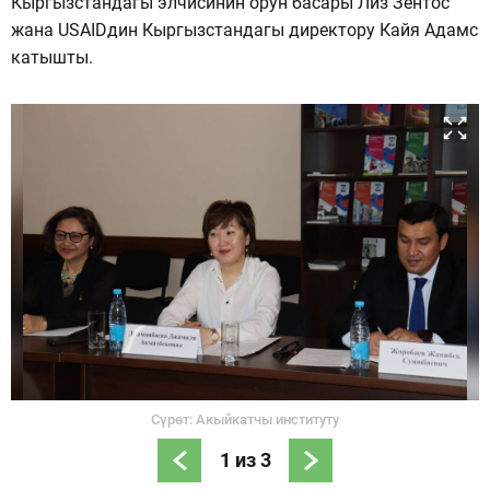
Кыргызстандагы элчисинин орун басары Лиз Зентос
жана USAIDдин Кыргызстандагы директору Кайя Адамс
катышты.
Сүрөт: Акыйкатчы институту
1
из
3