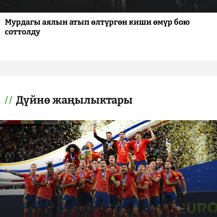
Мурдагы аялын атып өлтүргөн киши өмүр бою
соттолду
Дүйнө жаңылыктары