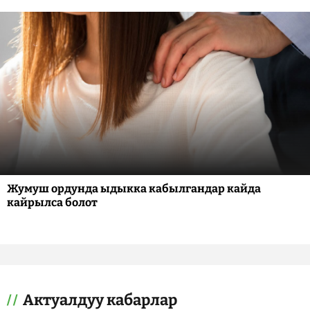
Жумуш ордунда ыдыкка кабылгандар кайда
кайрылса болот
Актуалдуу кабарлар