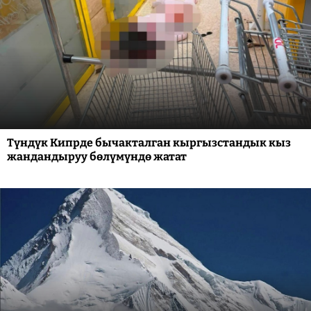
Түндүк Кипрде бычакталган кыргызстандык кыз
жандандыруу бөлүмүндө жатат