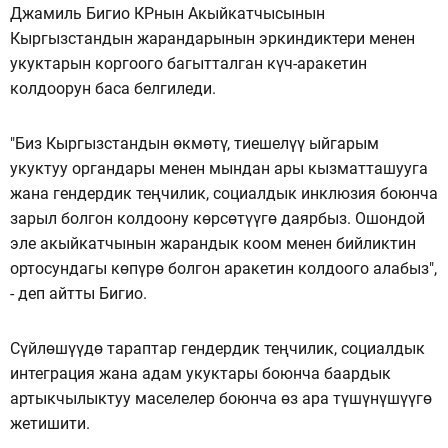
Джамиль Бигио КРнын Акыйкатчысынын
Кыргызстандын жарандарынын эркиндиктери менен
укуктарын коргоого багытталган күч-аракетин
колдоорун баса белгиледи.
"Биз Кыргызстандын өкмөтү, тиешелүү ыйгарым
укуктуу органдары менен мындан ары кызматташууга
жана гендердик теңчилик, социалдык инклюзия боюнча
зарыл болгон колдоону көрсөтүүгө даярбыз. Ошондой
эле акыйкатчынын жарандык коом менен бийликтин
ортосундагы көпүрө болгон аракетин колдоого алабыз",
- деп айтты Бигио.
Сүйлөшүүдө тараптар гендердик теңчилик, социалдык
интеграция жана адам укуктары боюнча баардык
артыкчылыктуу маселелер боюнча өз ара түшүнүшүүгө
жетишити.