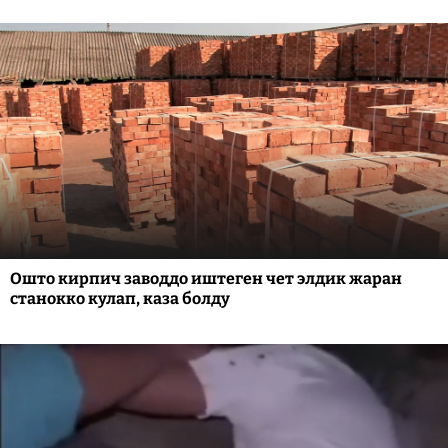
Ошто кирпич заводдо иштеген чет элдик жаран
станокко кулап, каза болду