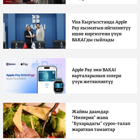
Visa Кыргызстанда Apple
Pay кызматын ийгиликтүү
ишке киргизгени үчүн
BAKAI'ды сыйлады
Apple Pay эми BAKAI
карталарынын ээлери
үчүн жеткиликтүү
Жайкы даамдар:
"Империя" жана
"Бухарадагы" суроо-талап
жараткан тамактар