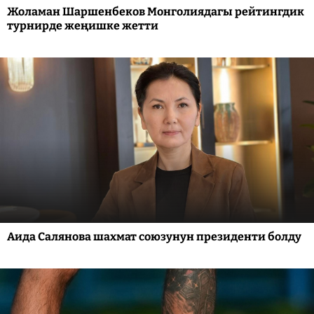
Жоламан Шаршенбеков Монголиядагы рейтингдик
турнирде жеңишке жетти
Аида Салянова шахмат союзунун президенти болду