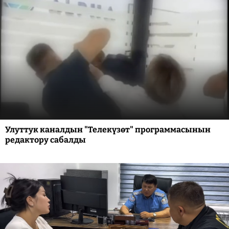
Улуттук каналдын "Телекүзөт" программасынын
редактору сабалды