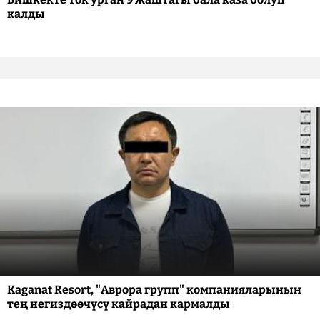
калды
Kaganat Resort, "Аврора групп" компанияларынын
тең негиздөөчүсү кайрадан кармалды