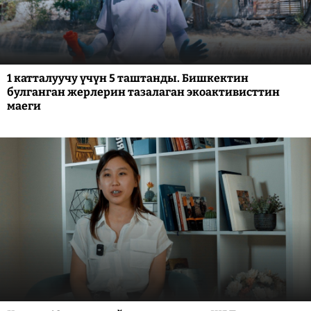
1 катталуучу үчүн 5 таштанды. Бишкектин
булганган жерлерин тазалаган экоактивисттин
маеги