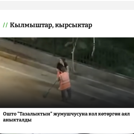
Кылмыштар, кырсыктар
Ошто "Тазалыктын" жумушчусуна кол көтөргөн аял
аныкталды