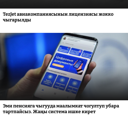
TezJet авиакомпаниясынын лицензиясы жокко
чыгарылды
Эми пенсияга чыгууда маалымкат чогултуп убара
тартпайсыз. Жаңы система ишке кирет