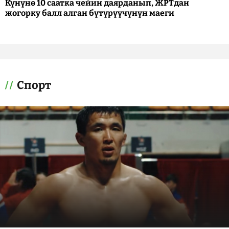
Күнүнө 10 саатка чейин даярданып, ЖРТдан
жогорку балл алган бүтүрүүчүнүн маеги
Спорт