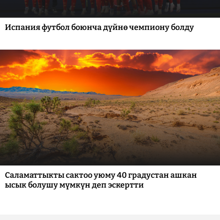
Испания футбол боюнча дүйнө чемпиону болду
Саламаттыкты сактоо уюму 40 градустан ашкан
ысык болушу мүмкүн деп эскертти