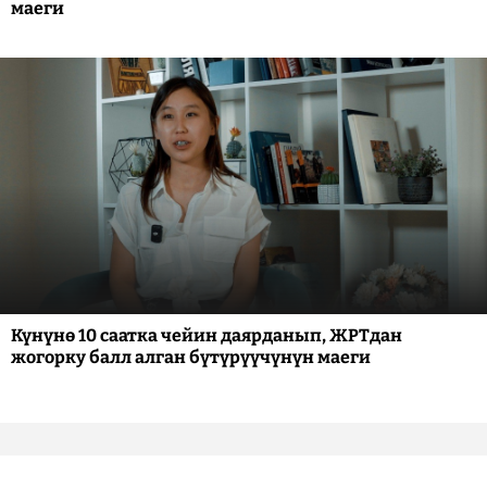
маеги
Күнүнө 10 саатка чейин даярданып, ЖРТдан
жогорку балл алган бүтүрүүчүнүн маеги