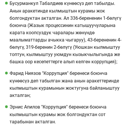
Бусурманкул Табалдиев күнөөсүз деп табылды.
Анын аракетинде кылмыштын курамы жок
болгондуктан акталган. Ал 336-берененин 1-бөлүгү
боюнча (Жазык процессинин катышуучуларына
карата коопсуздук чаралары жөнүндө
маалыматтарды ачыкка чыгаруу), 43-берененин 4-
бөлүгү, 319-беренин 2-бөлүгү (Уюшкан кылмыштуу
топтун, кылмыштуу уюмдун кызыкчылыгында же
башка оор кесепеттерге алып келген коррупция);
Фарид Ниязов "Коррупция" беренеси боюнча
күнөөсүз деп табылган жана анын аракеттеринде
кылмыштын курамынын жоктугуна байланыштуу
акталган;
Эрнис Апилов "Коррупция" беренеси боюнча
кылмыштын курамы жок болгондуктан сот
тарабынан акталган.