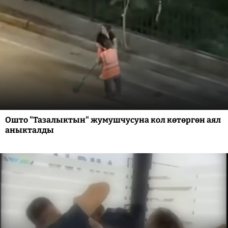
Ошто "Тазалыктын" жумушчусуна кол көтөргөн аял
аныкталды