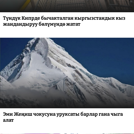
Түндүк Кипрде бычакталган кыргызстандык кыз
жандандыруу бөлүмүндө жатат
Эми Жеңиш чокусуна уруксаты барлар гана чыга
алат