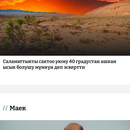
Саламаттыкты сактоо уюму 40 градустан ашкан
ысык болушу мүмкүн деп эскертти
Маек