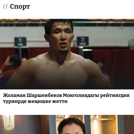
Спорт
Жоламан Шаршенбеков Монголиядагы рейтингдик
турнирде жеңишке жетти