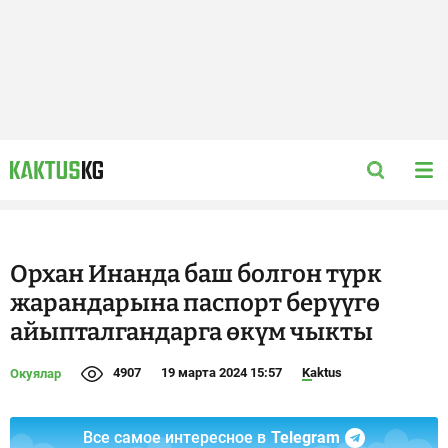
Орхан Инанда баш болгон түрк
жарандарына паспорт берүүгө
айыпталгандарга өкүм чыкты
4907
19 марта 2024 15:57
Kaktus
Окуялар
Все самое интересное в
Telegram