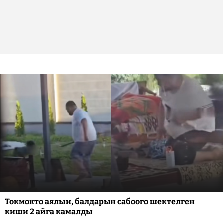
Токмокто аялын, балдарын сабоого шектелген
киши 2 айга камалды