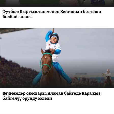
Футбол: Кыргызстан менен Кениянын беттеши
болбой калды
Көчмөндөр оюндары: Аламан байгеде Кара кыз
байгелүү орунду ээледи