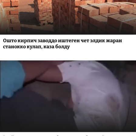
Ошто кирпич заводдо иштеген чет элдик жаран
станокко кулап, каза болду