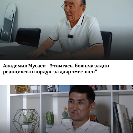
Академик Мусаев: "Э тамгасы боюнча элдин
реакциясын көрдүк, эл даяр эмес экен"