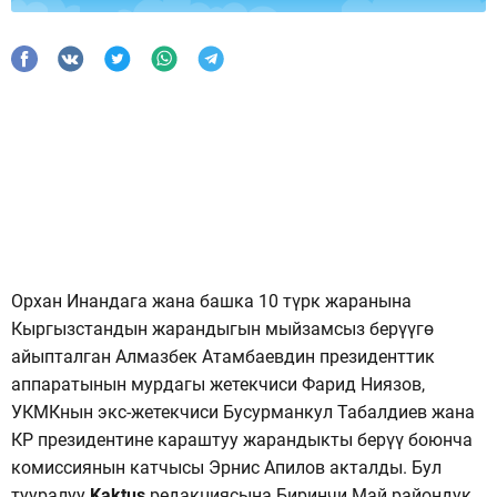
Орхан Инандага жана башка 10 түрк жаранына
Кыргызстандын жарандыгын мыйзамсыз берүүгө
айыпталган Алмазбек Атамбаевдин президенттик
аппаратынын мурдагы жетекчиси Фарид Ниязов,
УКМКнын экс-жетекчиси Бусурманкул Табалдиев жана
КР президентине караштуу жарандыкты берүү боюнча
комиссиянын катчысы Эрнис Апилов акталды. Бул
тууралуу
Kaktus
редакциясына Биринчи Май райондук