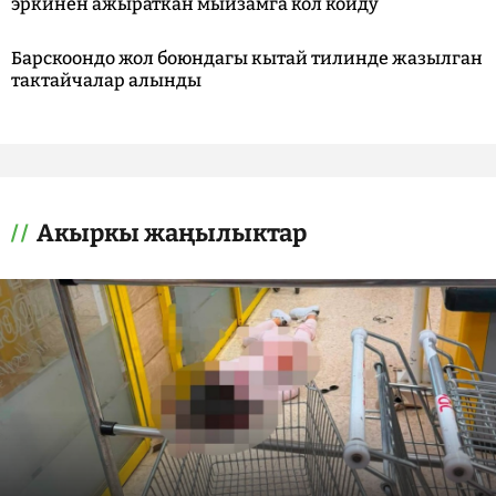
эркинен ажыраткан мыйзамга кол койду
Барскоондо жол боюндагы кытай тилинде жазылган
тактайчалар алынды
Акыркы жаңылыктар