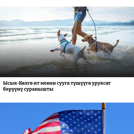
Ысык-Көлгө ит менен сууга түшүүгө уруксат
берүүнү суранышты