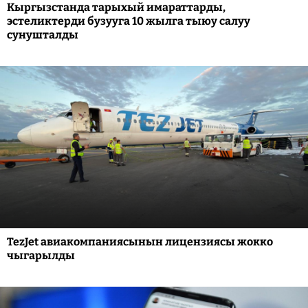
Кыргызстанда тарыхый имараттарды,
эстеликтерди бузууга 10 жылга тыюу салуу
сунушталды
TezJet авиакомпаниясынын лицензиясы жокко
чыгарылды