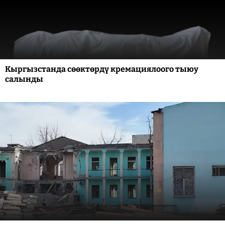
Кыргызстанда сөөктөрдү кремациялоого тыюу
салынды