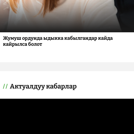
Жумуш ордунда ыдыкка кабылгандар кайда
кайрылса болот
Актуалдуу кабарлар