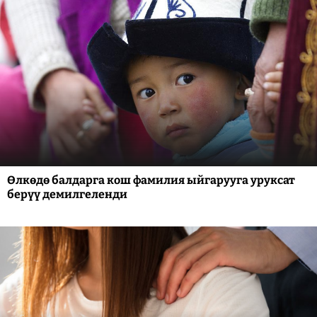
Өлкөдө балдарга кош фамилия ыйгарууга уруксат
берүү демилгеленди