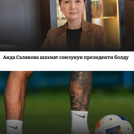
Аида Салянова шахмат союзунун президенти болду