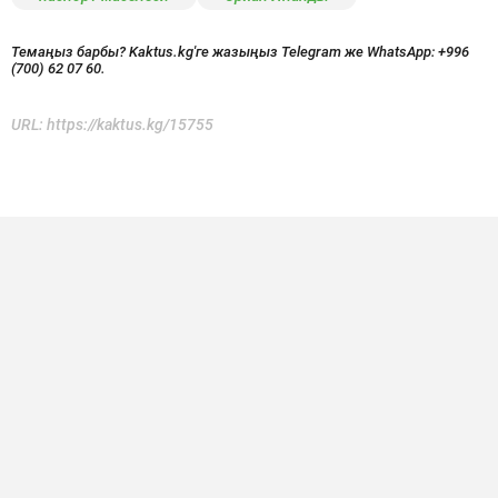
Темаңыз барбы? Kaktus.kg'ге жазыңыз Telegram же WhatsApp:
+996
(700) 62 07 60.
URL:
https://kaktus.kg/15755