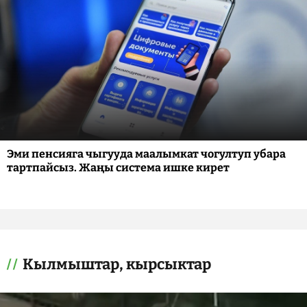
Эми пенсияга чыгууда маалымкат чогултуп убара
тартпайсыз. Жаңы система ишке кирет
Кылмыштар, кырсыктар