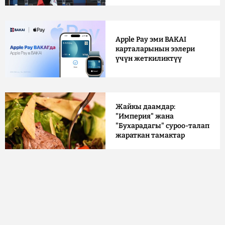
Apple Pay эми BAKAI
карталарынын ээлери
үчүн жеткиликтүү
Жайкы даамдар:
"Империя" жана
"Бухарадагы" суроо-талап
жараткан тамактар