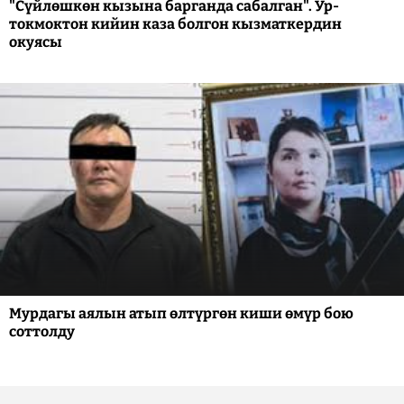
"Сүйлөшкөн кызына барганда сабалган". Ур-
токмоктон кийин каза болгон кызматкердин
окуясы
Мурдагы аялын атып өлтүргөн киши өмүр бою
соттолду