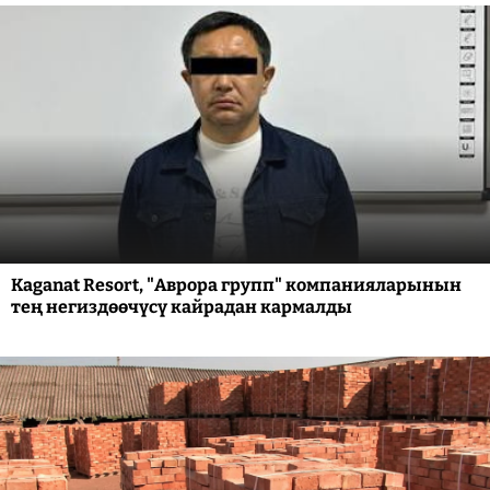
Kaganat Resort, "Аврора групп" компанияларынын
тең негиздөөчүсү кайрадан кармалды