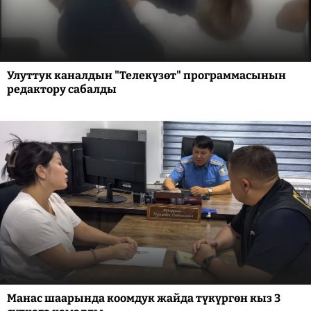
Улуттук каналдын "Телекүзөт" программасынын
редактору сабалды
Манас шаарында коомдук жайда түкүргөн кыз 3