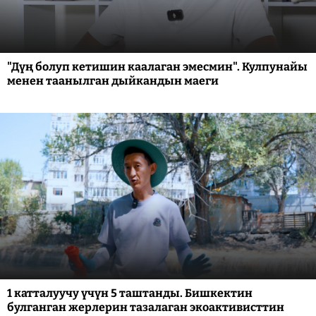
"Дүң болуп кетишин каалаган эмесмин". Кулпунайы
менен таанылган дыйкандын маеги
1 катталуучу үчүн 5 таштанды. Бишкектин
булганган жерлерин тазалаган экоактивисттин