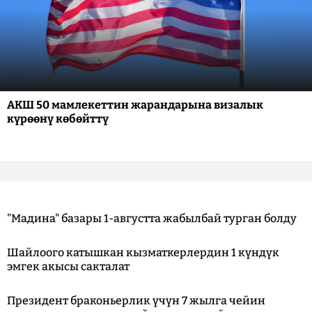
АКШ 50 мамлекеттин жарандарына визалык
күрөөнү көбөйттү
"Мадина" базары 1-августта жабылбай турган болду
Шайлоого катышкан кызматкерлердин 1 күндүк
эмгек акысы сакталат
Президент браконьерлик үчүн 7 жылга чейин