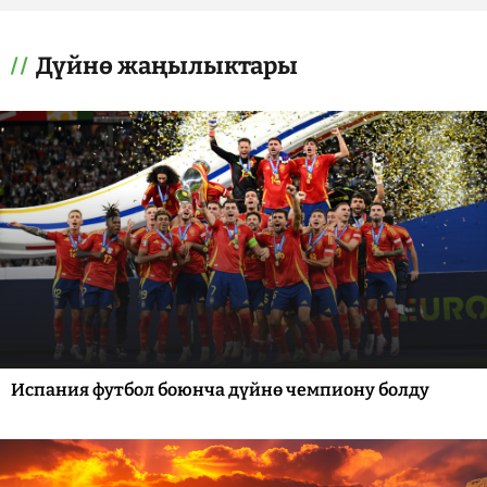
Дүйнө жаңылыктары
Испания футбол боюнча дүйнө чемпиону болду