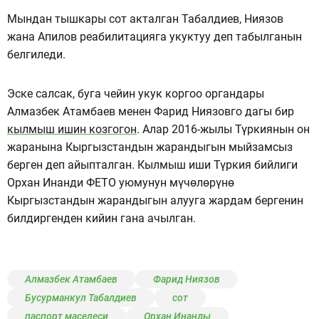
Мындан тышкары сот акталган Табалдиев, Ниязов
жана Апилов реабилитацияга укуктуу деп табылганын
белгиледи.
Эске салсак, буга чейин укук коргоо органдары
Алмазбек Атамбаев менен Фарид Ниязовго дагы бир
кылмыш ишин козгогон
. Алар 2016-жылы Түркиянын он
жаранына Кыргызстандын жарандыгын мыйзамсыз
берген деп айыпталган. Кылмыш иши Түркия бийлиги
Орхан Инанди ФЕТО уюмунун мүчөлөрүнө
Кыргызстандын жарандыгын алууга жардам бергенин
билдиргенден кийин гана ачылган.
Алмазбек Атамбаев
Фарид Ниязов
Бусурманкул Табалдиев
сот
паспорт маселеси
Орхан Инанды