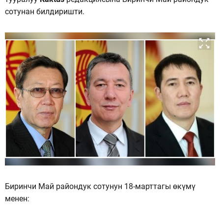
сотунан билдиришти.
Биринчи Май райондук сотунун 18-марттагы өкүмү
менен: