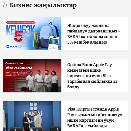
Бизнес жаңылыктар
Жаңы окуу жылына
пайдалуу даярданыңыз -
BAKAI карталары менен
5% кешбэк алыңыз
Optima Банк Apple Pay
кызматын ишке
киргизгени үчүн Visa
тарабынан сыйлыкка ээ
болду
Visa Кыргызстанда Apple
Pay кызматын ийгиликтүү
ишке киргизгени үчүн
BAKAI'ды сыйлады