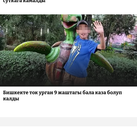
суткага камалды
Бишкекте ток урган 9 жаштагы бала каза болуп
калды