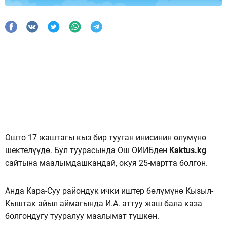
Ошто 17 жаштагы кыз бир тууган инисинин өлүмүнө
шектелүүдө. Бул туурасында Ош ОИИБден
Kaktus.kg
сайтына маалымдашкандай, окуя 25-мартта болгон.
Анда Кара-Суу райондук ички иштер бөлүмүнө Кызыл-
Кыштак айыл аймагында И.А. аттуу жаш бала каза
болгондугу тууралуу маалымат түшкөн.