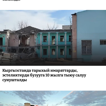
Кыргызстанда тарыхый имараттарды,
эстеликтерди бузууга 10 жылга тыюу салуу
сунушталды