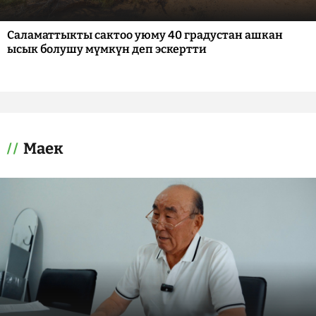
Саламаттыкты сактоо уюму 40 градустан ашкан
ысык болушу мүмкүн деп эскертти
Маек