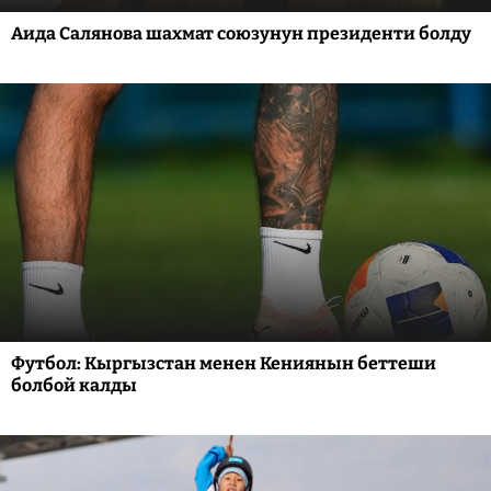
Аида Салянова шахмат союзунун президенти болду
Футбол: Кыргызстан менен Кениянын беттеши
болбой калды