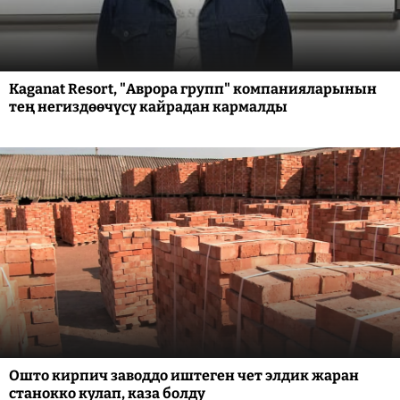
Kaganat Resort, "Аврора групп" компанияларынын
тең негиздөөчүсү кайрадан кармалды
Ошто кирпич заводдо иштеген чет элдик жаран
станокко кулап, каза болду