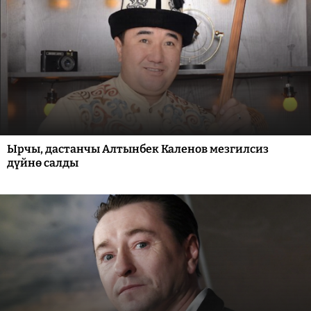
Ырчы, дастанчы Алтынбек Каленов мезгилсиз
дүйнө салды