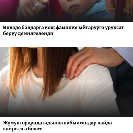
Өлкөдө балдарга кош фамилия ыйгарууга уруксат
берүү демилгеленди
Жумуш ордунда ыдыкка кабылгандар кайда
кайрылса болот