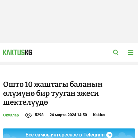
Ошто 10 жаштагы баланын
өлүмүнө бир тууган эжеси
шектелүүдө
5298
26 марта 2024 14:50
Kaktus
Окуялар
Все самое интересное в
Telegram