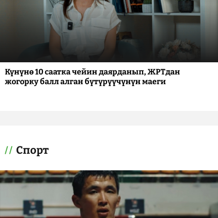
Күнүнө 10 саатка чейин даярданып, ЖРТдан
жогорку балл алган бүтүрүүчүнүн маеги
Спорт