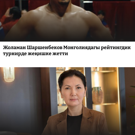
Жоламан Шаршенбеков Монголиядагы рейтингдик
турнирде жеңишке жетти