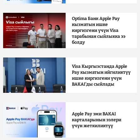
Optima Банк Apple Pay
кызматын ишке
киргизгени үчүн Visa
тарабынан сыйлыкка ээ
болду
Visa Кыргызстанда Apple
Pay кызматын ийгиликтүү
ишке киргизгени үчүн
BAKAI'ды сыйлады
Apple Pay эми BAKAI
карталарынын ээлери
үчүн жеткиликтүү