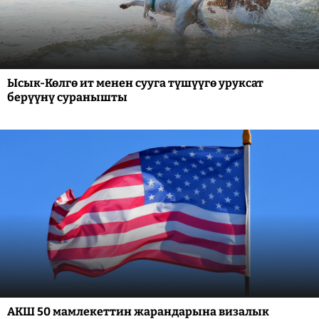
Ысык-Көлгө ит менен сууга түшүүгө уруксат
берүүнү суранышты
АКШ 50 мамлекеттин жарандарына визалык