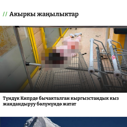
Акыркы жаңылыктар
Түндүк Кипрде бычакталган кыргызстандык кыз
жандандыруу бөлүмүндө жатат