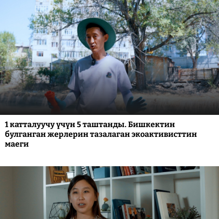
1 катталуучу үчүн 5 таштанды. Бишкектин
булганган жерлерин тазалаган экоактивисттин
маеги