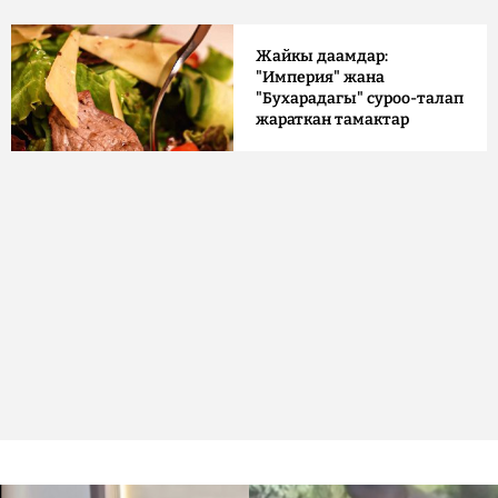
Жайкы даамдар:
"Империя" жана
"Бухарадагы" суроо-талап
жараткан тамактар