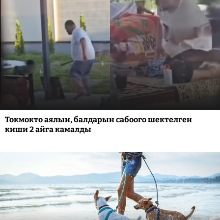
Токмокто аялын, балдарын сабоого шектелген
киши 2 айга камалды