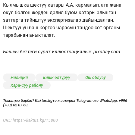
Кылмышка шектүү катары А.А. кармалып, ага жана
окуя болгон жерден далил буюм катары алынган
заттарга тийиштүү экспертизалар дайындалган.
Шектүүнүн баш коргоо чарасын тандоо сот органы
тарабынан аныкталат.
Башкы беттеги сүрөт иллюстрациялык: pixabay.com.
милиция
киши өлтүрүү
Ош облусу
Кара-Суу району
Темаңыз барбы? Kaktus.kg'ге жазыңыз Telegram же WhatsApp:
+996
(700) 62 07 60.
URL:
https://kaktus.kg/15800