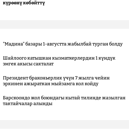
күрөөнү көбөйттү
"Мадина" базары 1-августта жабылбай турган болду
Шайлоого катышкан кызматкерлердин 1 күндүк
эмгек акысы сакталат
Президент браконьерлик үчүн 7 жылга чейин
эркинен ажыраткан мыйзамга кол койду
Барскоондо жол боюндагы кытай тилинде жазылган
тактайчалар алынды