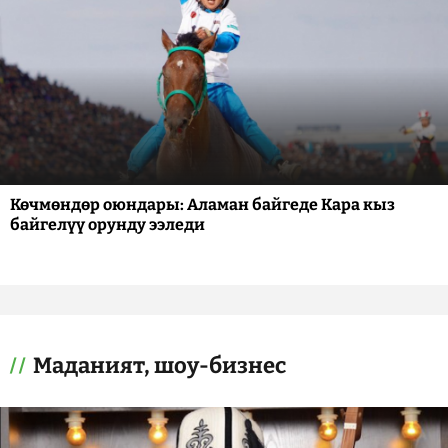
Көчмөндөр оюндары: Аламан байгеде Кара кыз
байгелүү орунду ээледи
Маданият, шоу-бизнес