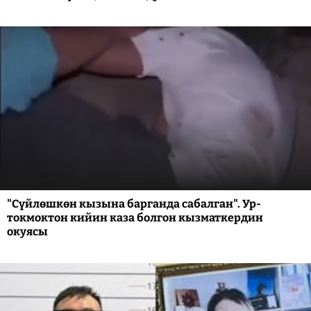
"Сүйлөшкөн кызына барганда сабалган". Ур-
токмоктон кийин каза болгон кызматкердин
окуясы