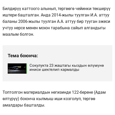
Билдирүү каттоого алынып, тергөөгө чейинки текшерүү
иштери башталган. Анда 2014-жылы туулган И.А. аттуу
баланы 2006-жылы туулган А.А. аттуу бир тууган эжеси
учтуу нерсе менен моюн тарабына сайып алгандыгы
маалым болгон.
Тема боюнча:
Сокулукта 23 жаштагы кыздын өлүмүнө
иниси шектелип кармалды
Топтолгон материалдын негизинде 122-берене (Адам
өлтүрүү) боюнча кылмыш иши козголуп, тергөө
амалдары башталды.