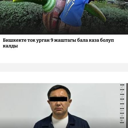
Бишкекте ток урган 9 жаштагы бала каза болуп
калды