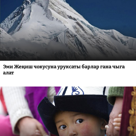
Эми Жеңиш чокусуна уруксаты барлар гана чыга
алат