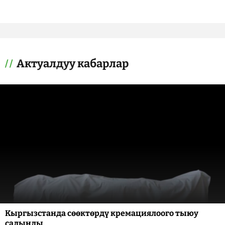
Актуалдуу кабарлар
Кыргызстанда сөөктөрдү кремациялоого тыюу
салынды