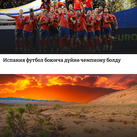
Испания футбол боюнча дүйнө чемпиону болду