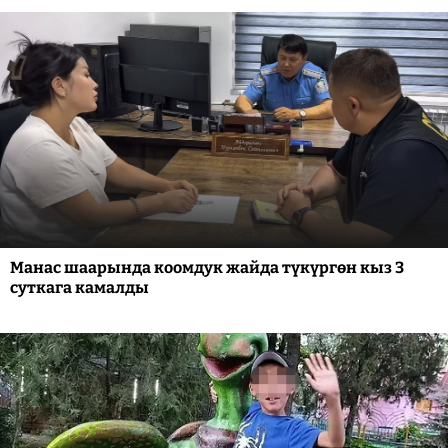
Манас шаарында коомдук жайда түкүргөн кыз 3
суткага камалды