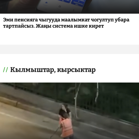
Эми пенсияга чыгууда маалымкат чогултуп убара
тартпайсыз. Жаңы система ишке кирет
Кылмыштар, кырсыктар