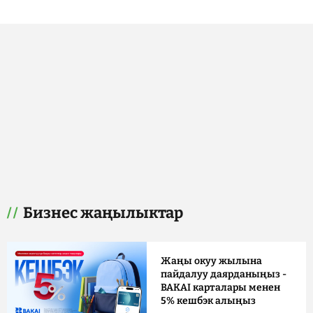
Бизнес жаңылыктар
Жаңы окуу жылына
пайдалуу даярданыңыз -
BAKAI карталары менен
5% кешбэк алыңыз