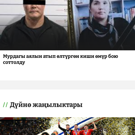
Мурдагы аялын атып өлтүргөн киши өмүр бою
соттолду
Дүйнө жаңылыктары