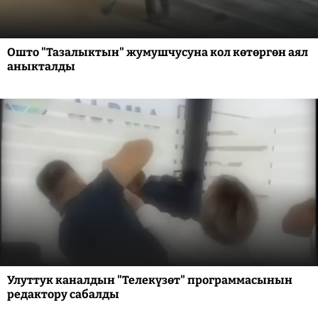
Ошто "Тазалыктын" жумушчусуна кол көтөргөн аял
аныкталды
Улуттук каналдын "Телекүзөт" программасынын
редактору сабалды