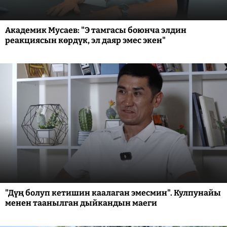
Академик Мусаев: "Э тамгасы боюнча элдин
реакциясын көрдүк, эл даяр эмес экен"
"Дүң болуп кетишин каалаган эмесмин". Кулпунайы
менен таанылган дыйкандын маеги