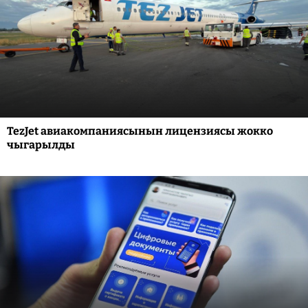
TezJet авиакомпаниясынын лицензиясы жокко
чыгарылды