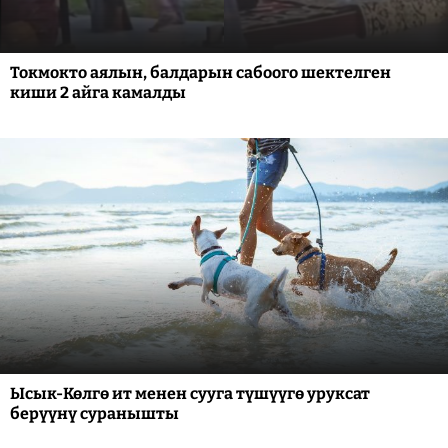
Токмокто аялын, балдарын сабоого шектелген
киши 2 айга камалды
Ысык-Көлгө ит менен сууга түшүүгө уруксат
берүүнү суранышты