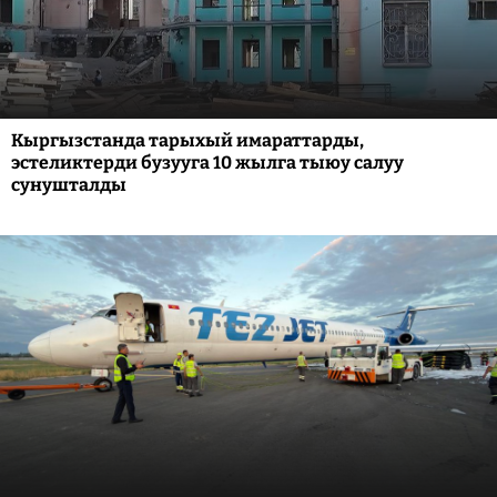
Кыргызстанда тарыхый имараттарды,
эстеликтерди бузууга 10 жылга тыюу салуу
сунушталды