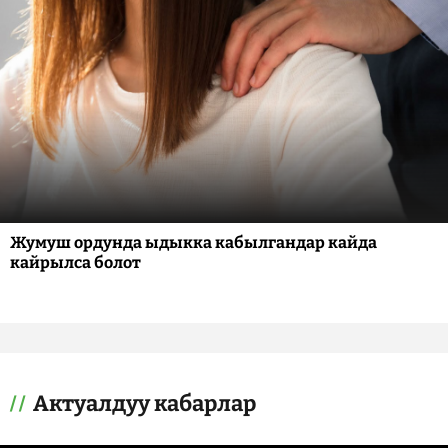
Жумуш ордунда ыдыкка кабылгандар кайда
кайрылса болот
Актуалдуу кабарлар