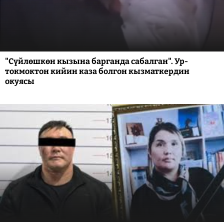
"Сүйлөшкөн кызына барганда сабалган". Ур-
токмоктон кийин каза болгон кызматкердин
окуясы