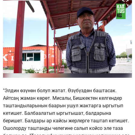
"Элдин өзүнөн болуп жатат. Өзүбүздөн баштасак.
Айтсаң жаман көрөт. Мисалы, Бишкектен келгендер
таштандыларынын баарын ушул жактарга ыргытып
кетишет. Балбаалатып ыргытышат, балдарына
беришет. Балдары ар кайсы жерлерге таштап кетишет.
Ошолорду таштанды челегине салып койсо эле таза