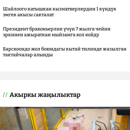
Шайлоого катышкан кызматкерлердин 1 күндүк
эмгек акысы сакталат
Президент браконьерлик үчүн 7 жылга чейин
эркинен ажыраткан мыйзамга кол койду
Барскоондо жол боюндагы кытай тилинде жазылган
тактайчалар алынды
Акыркы жаңылыктар