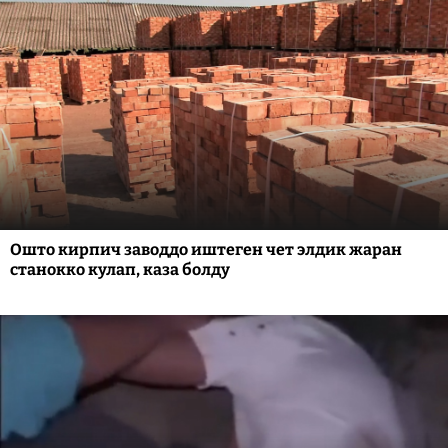
Ошто кирпич заводдо иштеген чет элдик жаран
станокко кулап, каза болду