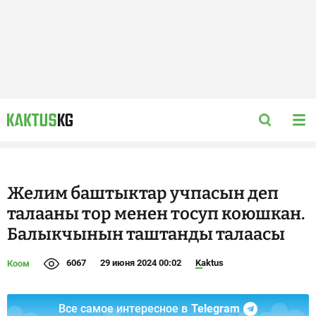
Желим баштыктар учпасын деп
талааны тор менен тосуп коюшкан.
Балыкчынын таштанды талаасы
6067
29 июня 2024 00:02
Kaktus
Коом
Все самое интересное в
Telegram