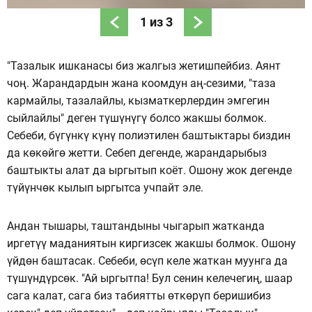
1
из
3
"Тазалык ишканасы биз жалгыз жетишпейбиз. Аянт
чоң. Жарандардын жана коомдун аң-сезими, "таза
кармайлы, тазалайлы, кызматкерлердин эмгегин
сыйлайлы" деген түшүнүгү болсо жакшы болмок.
Себеби, бүгүнкү күнү полиэтилен баштыктары биздин
да көкөйгө жетти. Себеп дегенде, жарандарыбыз
баштыкты алат да ыргытып коёт. Ошону жок дегенде
түйүнчөк кылып ыргытса учпайт эле.
Андан тышары, таштандыны чыгарып жатканда
иргетүү маданиятын киргизсек жакшы болмок. Ошону
үйдөн баштасак. Себеби, өсүп келе жаткан муунга да
түшүндүрсөк. "Ай ыргытпа! Бул сенин келечегиң, шаар
сага калат, сага биз табиятты өткөрүп беришибиз