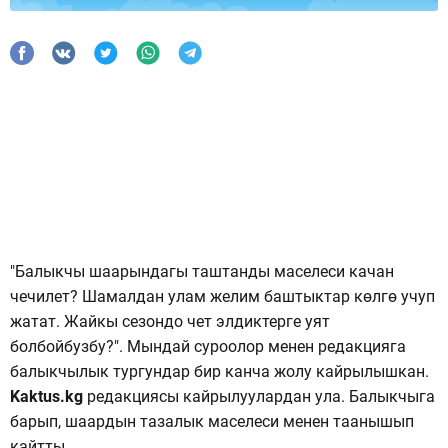
"Балыкчы шаарындагы таштанды маселеси качан
чечилет? Шамалдан улам желим баштыктар көлгө учуп
жатат. Жайкы сезондо чет элдиктерге уят
болбойбузбу?". Мындай суроолор менен редакцияга
балыкчылык тургундар бир канча жолу кайрылышкан.
Kaktus.kg
редакциясы кайрылуулардан ула. Балыкчыга
барып, шаардын тазалык маселеси менен таанышып
кайтты.