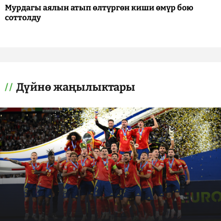
Мурдагы аялын атып өлтүргөн киши өмүр бою
соттолду
Дүйнө жаңылыктары