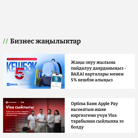
Бизнес жаңылыктар
Жаңы окуу жылына
пайдалуу даярданыңыз -
BAKAI карталары менен
5% кешбэк алыңыз
Optima Банк Apple Pay
кызматын ишке
киргизгени үчүн Visa
тарабынан сыйлыкка ээ
болду