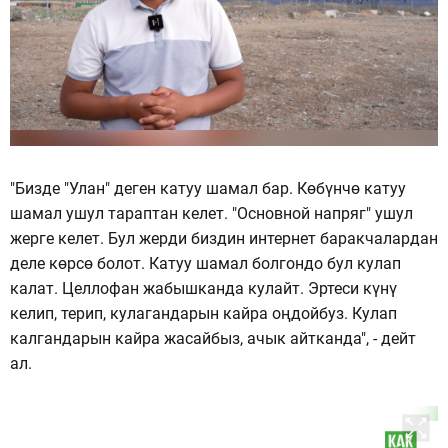
"Бизде "Улан" деген катуу шамал бар. Көбүнчө катуу
шамал ушул тараптан келет. "Основной напряг" ушул
жерге келет. Бул жерди биздин интернет баракчалардан
деле көрсө болот. Катуу шамал болгондо бул кулап
калат. Целлофан жабышканда кулайт. Эртеси күнү
келип, терип, кулагандарын кайра оңдойбуз. Кулап
калгандарын кайра жасайбыз, ачык айтканда", - дейт
ал.