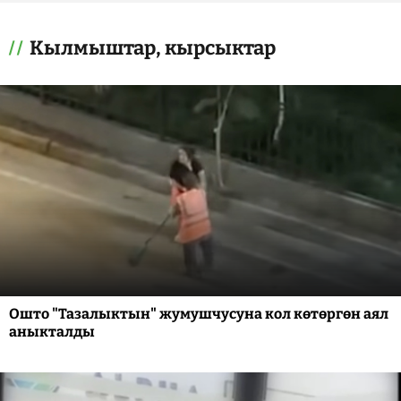
Кылмыштар, кырсыктар
Ошто "Тазалыктын" жумушчусуна кол көтөргөн аял
аныкталды