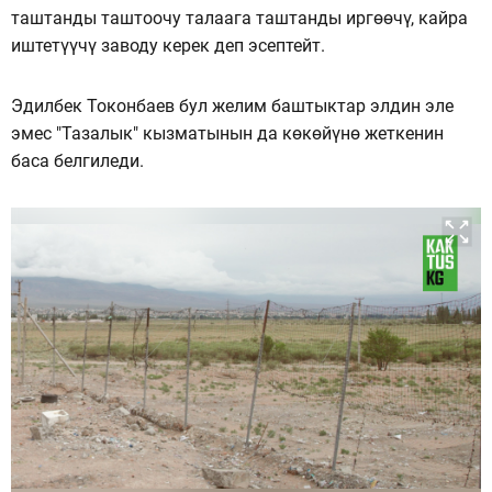
таштанды таштоочу талаага таштанды иргөөчү, кайра
иштетүүчү заводу керек деп эсептейт.
Эдилбек Токонбаев бул желим баштыктар элдин эле
эмес "Тазалык" кызматынын да көкөйүнө жеткенин
баса белгиледи.