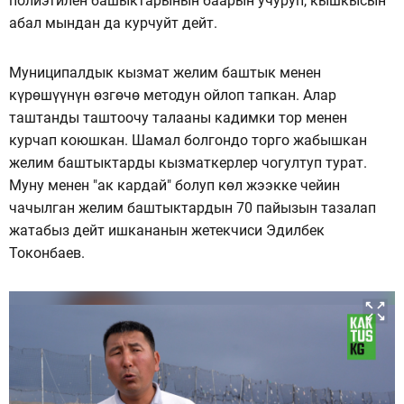
полиэтилен башыктарынын баарын учуруп, кышкысын
абал мындан да курчуйт дейт.
Муниципалдык кызмат желим баштык менен
күрөшүүнүн өзгөчө методун ойлоп тапкан. Алар
таштанды таштоочу талааны кадимки тор менен
курчап коюшкан. Шамал болгондо торго жабышкан
желим баштыктарды кызматкерлер чогултуп турат.
Муну менен "ак кардай" болуп көл жээкке чейин
чачылган желим баштыктардын 70 пайызын тазалап
жатабыз дейт ишкананын жетекчиси Эдилбек
Токонбаев.