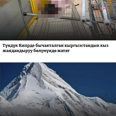
Түндүк Кипрде бычакталган кыргызстандык кыз
жандандыруу бөлүмүндө жатат