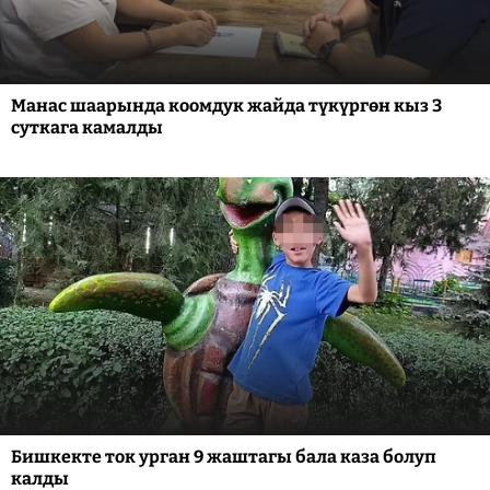
Манас шаарында коомдук жайда түкүргөн кыз 3
суткага камалды
Бишкекте ток урган 9 жаштагы бала каза болуп
калды