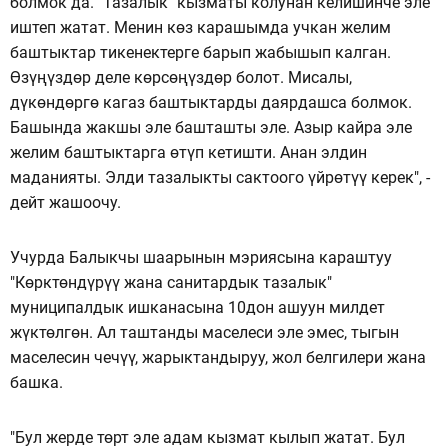
болмок да. "Тазалык" кызматы колунан келишинче эле
иштеп жатат. Менин көз карашымда учкан желим
баштыктар тикенектерге барып жабышып калган.
Өзүңүздөр деле көрсөңүздөр болот. Мисалы,
дүкөндөргө кагаз баштыктарды даярдашса болмок.
Башында жакшы эле башташты эле. Азыр кайра эле
желим баштыктарга өтүп кетишти. Анан элдин
маданияты. Элди тазалыкты сактоого үйрөтүү керек", -
дейт жашоочу.
Учурда Балыкчы шаарынын мэриясына караштуу
"Көрктөндүрүү жана санитардык тазалык"
муниципалдык ишканасына 10дон ашуун милдет
жүктөлгөн. Ал таштанды маселеси эле эмес, тыгын
маселесин чечүү, жарыктандыруу, жол белгилери жана
башка.
"Бул жерде төрт эле адам кызмат кылып жатат. Бул