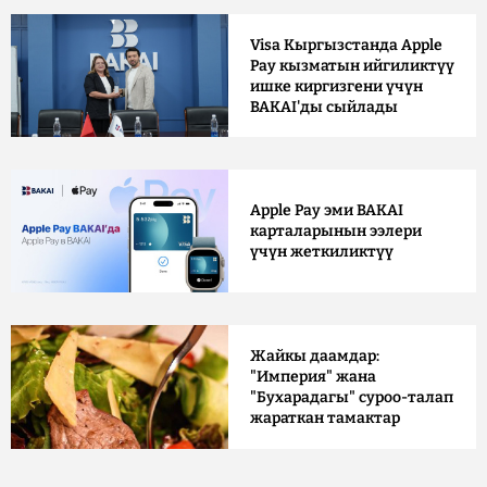
Visa Кыргызстанда Apple
Pay кызматын ийгиликтүү
ишке киргизгени үчүн
BAKAI'ды сыйлады
Apple Pay эми BAKAI
карталарынын ээлери
үчүн жеткиликтүү
Жайкы даамдар:
"Империя" жана
"Бухарадагы" суроо-талап
жараткан тамактар