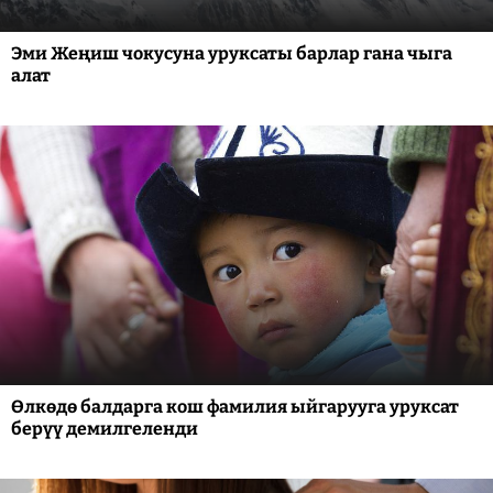
Эми Жеңиш чокусуна уруксаты барлар гана чыга
алат
Өлкөдө балдарга кош фамилия ыйгарууга уруксат
берүү демилгеленди