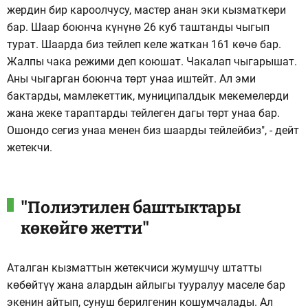
жердин бир кароолчусу, мастер анан эки кызматкери
бар. Шаар боюнча күнүнө 26 куб таштанды чыгып
турат. Шаарда биз тейлеп келе жаткан 161 көчө бар.
Жалпы чака режими деп коюшат. Чакалап чыгарышат.
Аны чыгарган боюнча төрт унаа иштейт. Ал эми
бактарды, мамлекеттик, муниципалдык мекемелерди
жана жеке тараптарды тейлеген дагы төрт унаа бар.
Ошондо сегиз унаа менен биз шаарды тейлейбиз", - дейт
жетекчи.
"Полиэтилен баштыктары
көкөйгө жетти"
Аталган кызматтын жетекчиси жумушчу штатты
көбөйтүү жана алардын айлыгы тууралуу маселе бар
экенин айтып, сунуш берилгенин кошумчалады. Ал