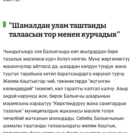
"Шамалдан улам таштанды
талаасын тор менен курчадык"
Чындыгында эле Балыкчыда көп жылдардан бери
тазалык маселеси курч болуп келген. Муну жергиликтүү
жашоочулар айтпаса да, шаардан көлдүн түндүк жана
түштүк тарабына кетип бараткандарга көрүнүп турчу.
Желим баштыктар чий, тикенектерде "жүгүнгөн
келиндердей" тизилип, көл тарапты каптап калчу. Азыр
андай көрүнүш жок, бирок Балыкчы шаарынын
мэриясына караштуу "Көрктөндүрүү жана санитардык
тазалык" муниципалдык ишканасы маселе толук
чечилбей жатканын моюндады. Себеби, Балыкчынын
шамалы таштанды талаасындагы желим баштык,