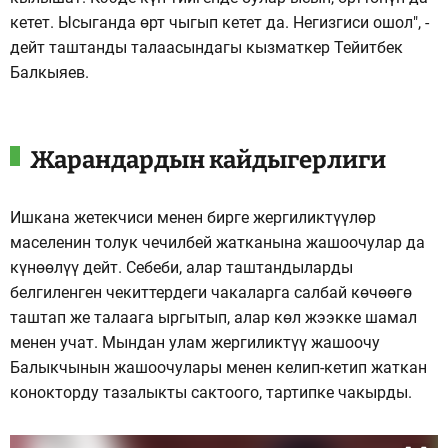
кетет. Ысыганда өрт чыгып кетет да. Негизгиси ошол", -
дейт таштанды талаасындагы кызматкер Тейитбек
Балкыяев.
Жарандардын кайдыгерлиги
Ишкана жетекчиси менен бирге жергиликтүүлөр
маселенин толук чечилбей жатканына жашоочулар да
күнөөлүү дейт. Себеби, алар таштандыларды
белгиленген чекиттердеги чакаларга салбай көчөөгө
таштап же талаага ыргытып, алар көл жээкке шамал
менен учат. Мындан улам жергиликтүү жашоочу
Балыкчынын жашоочулары менен келип-кетип жаткан
конокторду тазалыкты сактоого, тартипке чакырды.