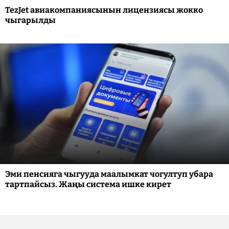
TezJet авиакомпаниясынын лицензиясы жокко
чыгарылды
Эми пенсияга чыгууда маалымкат чогултуп убара
тартпайсыз. Жаңы система ишке кирет