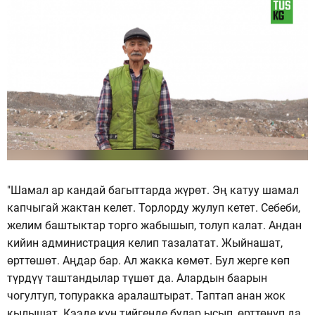
"Шамал ар кандай багыттарда жүрөт. Эң катуу шамал
капчыгай жактан келет. Торлорду жулуп кетет. Себеби,
желим баштыктар торго жабышып, толуп калат. Андан
кийин администрация келип тазалатат. Жыйнашат,
өрттөшөт. Аңдар бар. Ал жакка көмөт. Бул жерге көп
түрдүү таштандылар түшөт да. Алардын баарын
чогултуп, топуракка аралаштырат. Таптап анан жок
кылышат. Кээде күн тийгенде булар ысып, өрттөнүп да