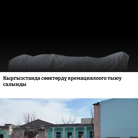
Кыргызстанда сөөктөрдү кремациялоого тыюу
салынды