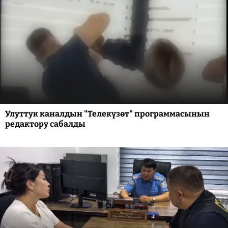
Улуттук каналдын "Телекүзөт" программасынын
редактору сабалды