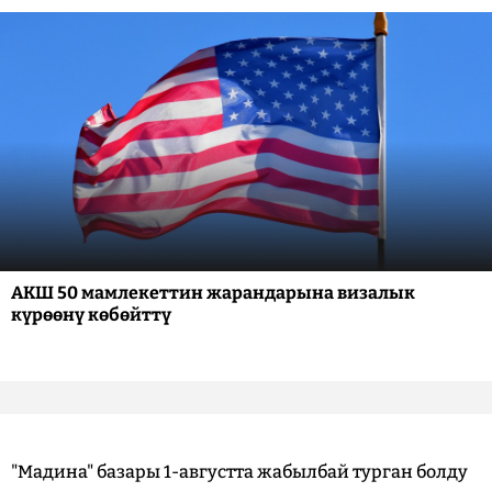
АКШ 50 мамлекеттин жарандарына визалык
күрөөнү көбөйттү
"Мадина" базары 1-августта жабылбай турган болду