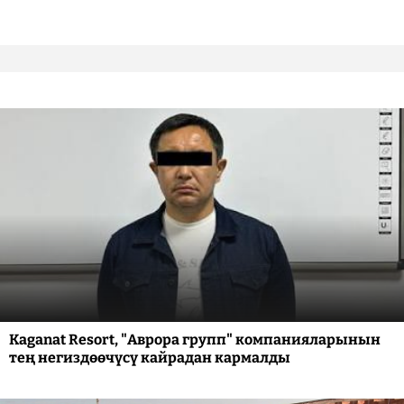
Kaganat Resort, "Аврора групп" компанияларынын
тең негиздөөчүсү кайрадан кармалды