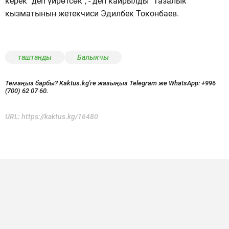
керек" деп үйрөтсөк", - деп кайрылды "Тазалык"
кызматынын жетекчиси Эдилбек Токонбаев.
таштанды
Балыкчы
Темаңыз барбы? Kaktus.kg'ге жазыңыз Telegram же WhatsApp:
+996
(700) 62 07 60.
URL:
https://kaktus.kg/16480