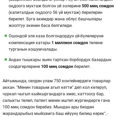
оңдоого муктаж болгон үй ээлерине
500 миң сомдон
(капиталдык оңдоого 56 үй муктаж) берилерин
берилет. Буга акимдер жана облус башчылары
жооптуу экенин баса белгиледи.
Ошондой эле каза болгондордун үй-бүлөлөрүнө
компенсация катары
1 миллион сомдон
төлөнө
турганын кошумчалады.
Андан тышкары зыян тарткан борбордук базардын
соодагерлерине
100 миң сомдон
берилет.
Айтымында, селден улам 750 контейнердеги товарлар
аккан. "Менин товарым агып кетти" деп кол көтөрүп,
чуркап чыгып кыйкыргандарга эмес, каттоосу бар,
салыкты төлөп, патент менен иштеп жүргөндөргө гана
100 миң сомдон беребиз. Мындан ары биздин
жарандарыбыз мыйзамга баш ийүүнү билиш керек", -