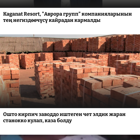
Kaganat Resort, "Аврора групп" компанияларынын
тең негиздөөчүсү кайрадан кармалды
Ошто кирпич заводдо иштеген чет элдик жаран
станокко кулап, каза болду