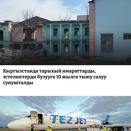
Кыргызстанда тарыхый имараттарды,
эстеликтерди бузууга 10 жылга тыюу салуу
сунушталды