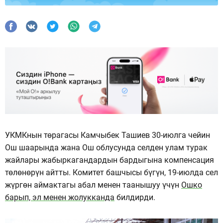
УКМКнын төрагасы Камчыбек Ташиев 30-июлга чейин
Ош шаарында жана Ош облусунда селден улам турак
жайлары жабыркагандардын бардыгына компенсация
төлөнөрүн айтты. Комитет башчысы бүгүн, 19-июлда сел
жүргөн аймактагы абал менен таанышуу үчүн
Ошко
барып, эл менен жолукканда
билдирди.