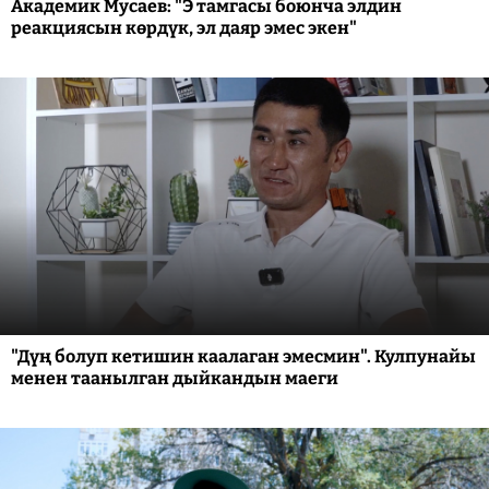
Академик Мусаев: "Э тамгасы боюнча элдин
реакциясын көрдүк, эл даяр эмес экен"
"Дүң болуп кетишин каалаган эмесмин". Кулпунайы
менен таанылган дыйкандын маеги