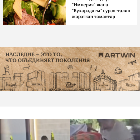
"Империя" жана
"Бухарадагы" суроо-талап
жараткан тамактар