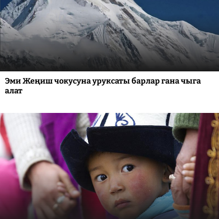
Эми Жеңиш чокусуна уруксаты барлар гана чыга
алат