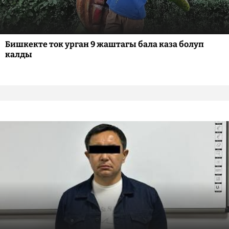
Бишкекте ток урган 9 жаштагы бала каза болуп
калды