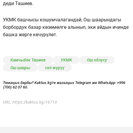
деди Ташиев.
УКМК башчысы кошумчалагандай, Ош шаарындагы
борбордук базар көзөмөлгө алынып, эки айдын ичинде
башка жерге көчүрүлөт.
Камчыбек Ташиев
УКМК
Ош облусу
Ош шаары
сел жүрүү
Темаңыз барбы? Kaktus.kg'ге жазыңыз Telegram же WhatsApp:
+996
(700) 62 07 60.
URL:
https://kaktus.kg/16710