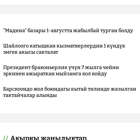
"Мадина" базары 1-августта жабылбай турган болду
Шайлоого катышкан кызматкерлердин 1 күндүк
эмгек акысы сакталат
Президент браконьерлик үчүн 7 жылга чейин
эркинен ажыраткан мыйзамга кол койду
Барскоондо жол боюндагы кытай тилинде жазылган
тактайчалар алынды
Акыркы жаңылыктар