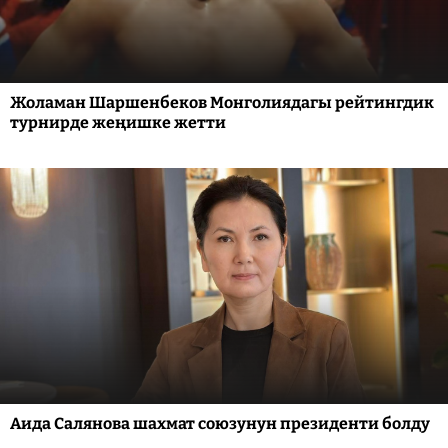
Жоламан Шаршенбеков Монголиядагы рейтингдик
турнирде жеңишке жетти
Аида Салянова шахмат союзунун президенти болду