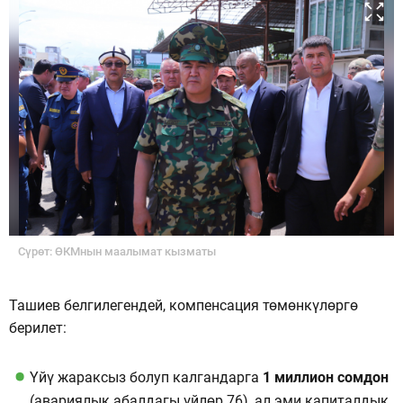
Сүрөт: ӨКМнын маалымат кызматы
Ташиев белгилегендей, компенсация төмөнкүлөргө
берилет:
Үйү жараксыз болуп калгандарга
1 миллион сомдон
(авариялык абалдагы үйлөр 76), ал эми капиталдык