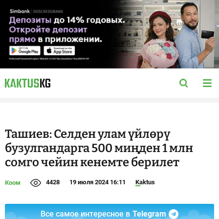
Ташиев: Селден улам үйлөрү
бузулгандарга 500 миңден 1 млн
сомго чейин кенемте берилет
4428
19 июля 2024 16:11
Kaktus
Коом
Все самое интересное в
Telegram