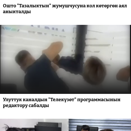
Ошто "Тазалыктын" жумушчусуна кол көтөргөн аял
аныкталды
Улуттук каналдын "Телекүзөт" программасынын
редактору сабалды