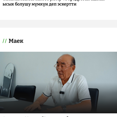
ысык болушу мүмкүн деп эскертти
Маек