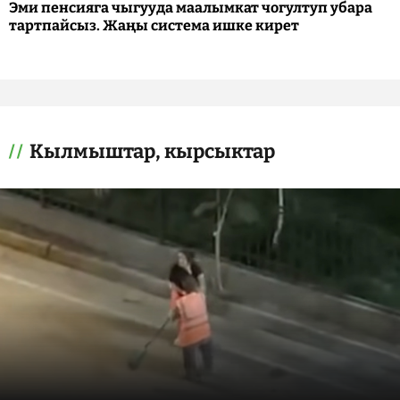
Эми пенсияга чыгууда маалымкат чогултуп убара
тартпайсыз. Жаңы система ишке кирет
Кылмыштар, кырсыктар