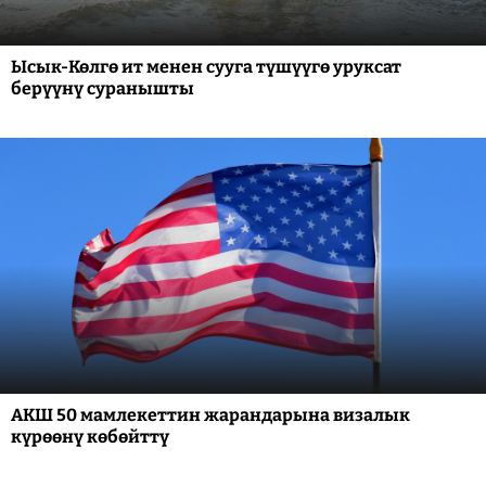
Ысык-Көлгө ит менен сууга түшүүгө уруксат
берүүнү суранышты
АКШ 50 мамлекеттин жарандарына визалык
күрөөнү көбөйттү