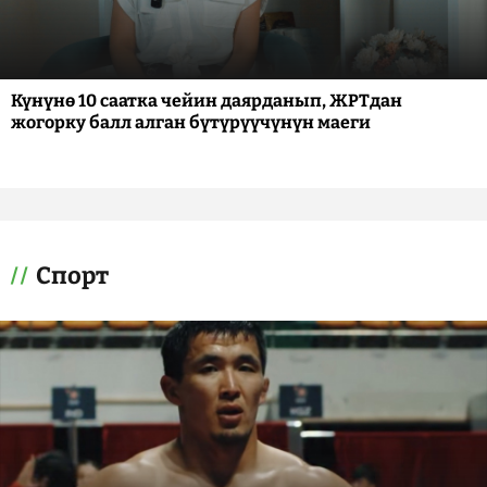
Күнүнө 10 саатка чейин даярданып, ЖРТдан
жогорку балл алган бүтүрүүчүнүн маеги
Спорт