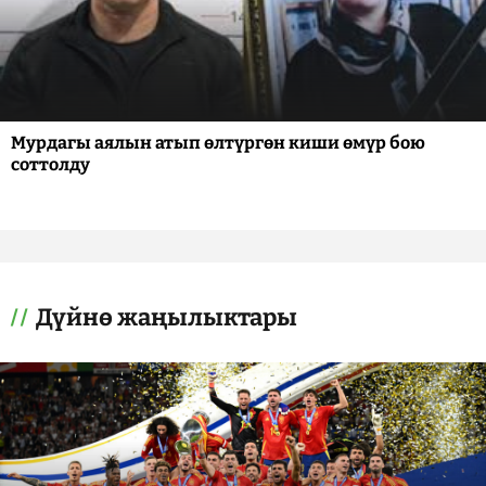
Мурдагы аялын атып өлтүргөн киши өмүр бою
соттолду
Дүйнө жаңылыктары