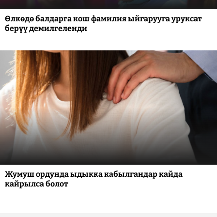
Өлкөдө балдарга кош фамилия ыйгарууга уруксат
берүү демилгеленди
Жумуш ордунда ыдыкка кабылгандар кайда
кайрылса болот