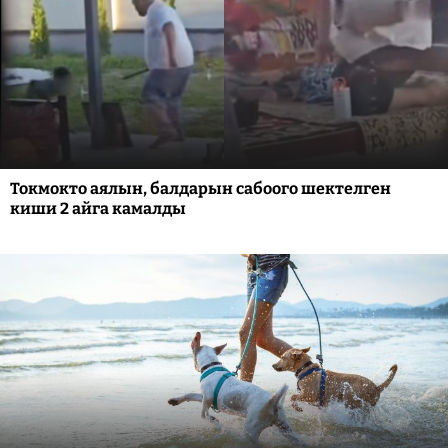
Токмокто аялын, балдарын сабоого шектелген
киши 2 айга камалды