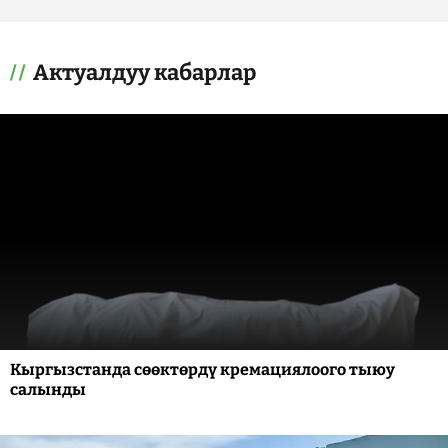
Актуалдуу кабарлар
Кыргызстанда сөөктөрдү кремациялоого тыюу
салынды