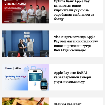
Optima Банк Apple Pay
кызматын ишке
киргизгени үчүн Visa
тарабынан сыйлыкка ээ
болду
Visa Кыргызстанда Apple
Pay кызматын ийгиликтүү
ишке киргизгени үчүн
BAKAI'ды сыйлады
Apple Pay эми BAKAI
карталарынын ээлери
үчүн жеткиликтүү
Жайкы даамдар: