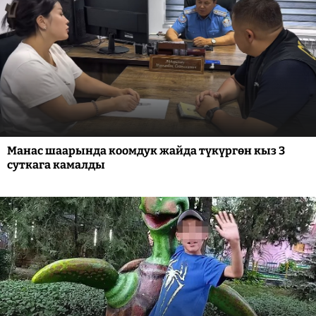
Манас шаарында коомдук жайда түкүргөн кыз 3
суткага камалды