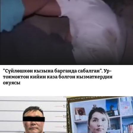
"Сүйлөшкөн кызына барганда сабалган". Ур-
токмоктон кийин каза болгон кызматкердин
окуясы