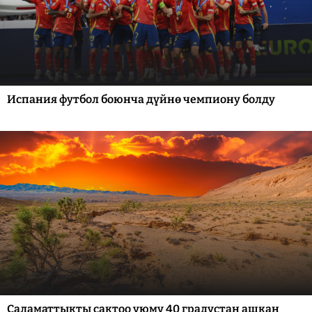
Испания футбол боюнча дүйнө чемпиону болду
Саламаттыкты сактоо уюму 40 градустан ашкан