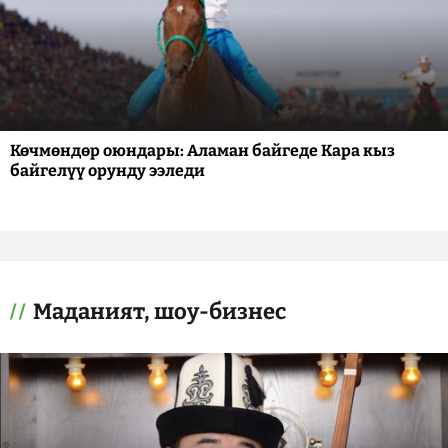
Көчмөндөр оюндары: Аламан байгеде Кара кыз
байгелүү орунду ээледи
Маданият, шоу-бизнес