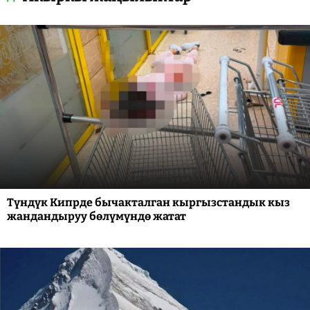
Түндүк Кипрде бычакталган кыргызстандык кыз
жандандыруу бөлүмүндө жатат