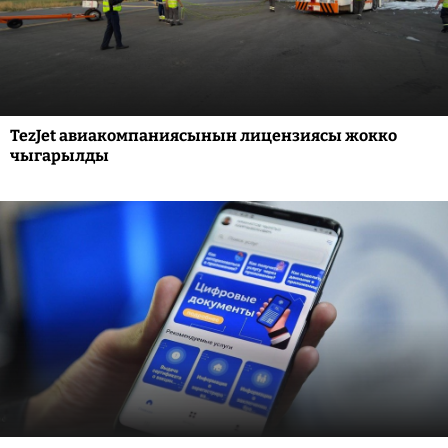
TezJet авиакомпаниясынын лицензиясы жокко
чыгарылды