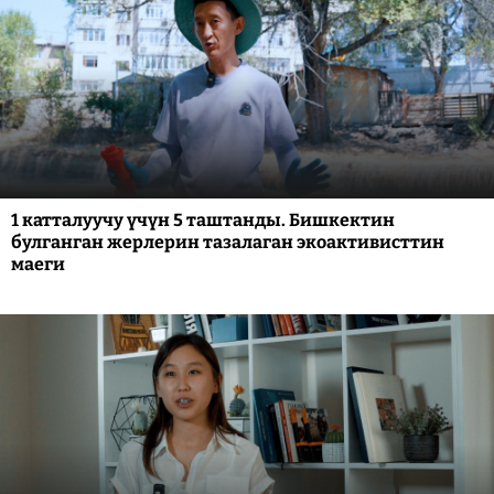
1 катталуучу үчүн 5 таштанды. Бишкектин
булганган жерлерин тазалаган экоактивисттин
маеги