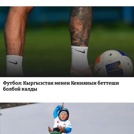
Футбол: Кыргызстан менен Кениянын беттеши
болбой калды