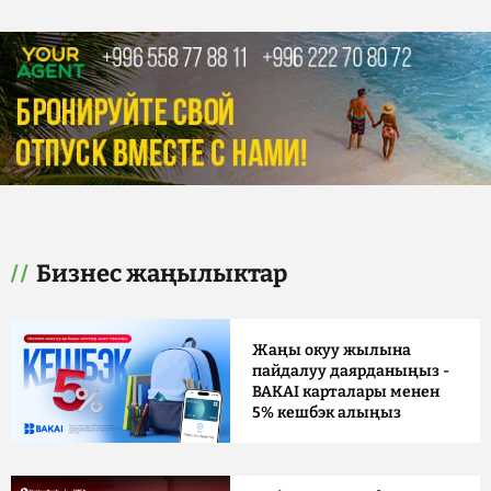
Бизнес жаңылыктар
Жаңы окуу жылына
пайдалуу даярданыңыз -
BAKAI карталары менен
5% кешбэк алыңыз