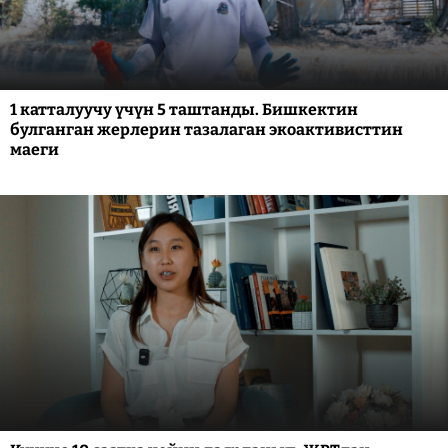
1 катталуучу үчүн 5 таштанды. Бишкектин
булганган жерлерин тазалаган экоактивисттин
маеги