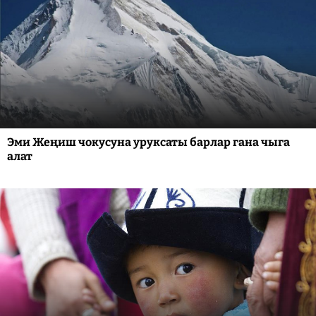
Эми Жеңиш чокусуна уруксаты барлар гана чыга
алат