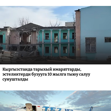
Кыргызстанда тарыхый имараттарды,
эстеликтерди бузууга 10 жылга тыюу салуу
сунушталды