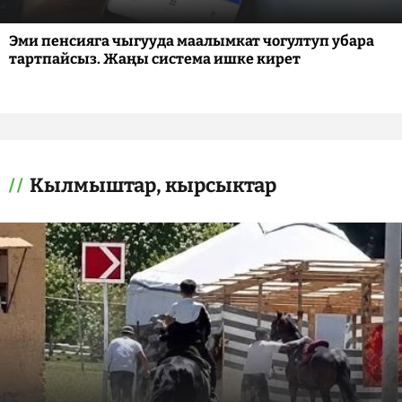
Эми пенсияга чыгууда маалымкат чогултуп убара
тартпайсыз. Жаңы система ишке кирет
Кылмыштар, кырсыктар