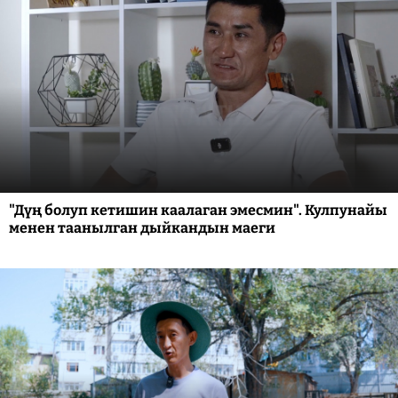
"Дүң болуп кетишин каалаган эмесмин". Кулпунайы
менен таанылган дыйкандын маеги