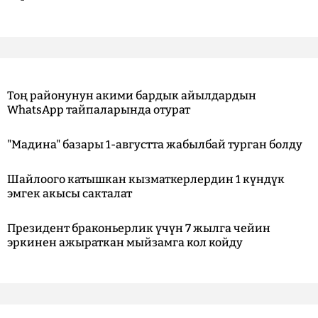
Тоң районунун акими бардык айылдардын
WhatsApp тайпаларында отурат
"Мадина" базары 1-августта жабылбай турган болду
Шайлоого катышкан кызматкерлердин 1 күндүк
эмгек акысы сакталат
Президент браконьерлик үчүн 7 жылга чейин
эркинен ажыраткан мыйзамга кол койду