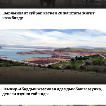
Кырчында ат сүйрөп кеткен 20 жаштагы жигит
каза болду
Кемпир-Абаддын жээгинен адамдын башы өзүнчө,
денеси өзүнчө табылды