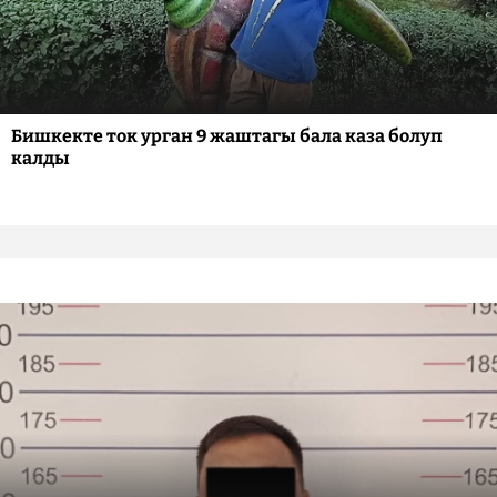
Бишкекте ток урган 9 жаштагы бала каза болуп
калды