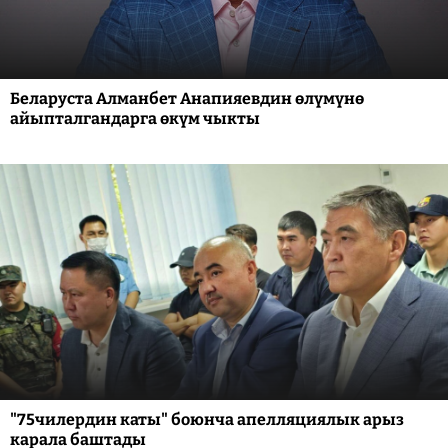
Беларуста Алманбет Анапияевдин өлүмүнө
айыпталгандарга өкүм чыкты
"75чилердин каты" боюнча апелляциялык арыз
карала баштады