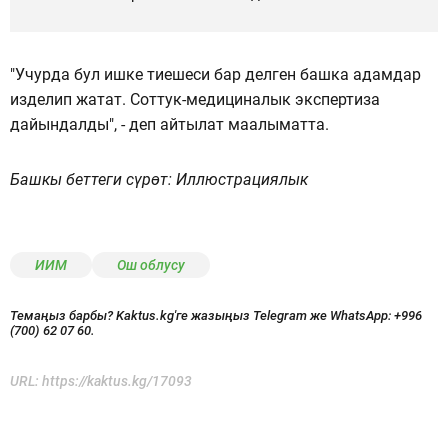
"Учурда бул ишке тиешеси бар делген башка адамдар
изделип жатат. Соттук-медициналык экспертиза
дайындалды", - деп айтылат маалыматта.
Башкы беттеги сүрөт: Иллюстрациялык
ИИМ
Ош облусу
Темаңыз барбы? Kaktus.kg'ге жазыңыз Telegram же WhatsApp:
+996
(700) 62 07 60.
URL:
https://kaktus.kg/17093