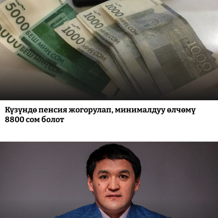
Күзүндө пенсия жогорулап, минималдуу өлчөмү
8800 сом болот