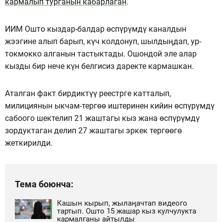
кармалып турганын кабарлаган
.
ИИМ Ошто кыздар-балдар өспүрүмдү каналдын
жээгине алып барып, күч колдонуп, шылдыңдап, ур-
токмокко алганын тастыктады. Ошондой эле алар
кызды бир нече күн белгисиз даректе кармашкан.
Аталган факт бирдиктүү реестрге катталып,
милициянын ыкчам-тергөө иштеринен кийин өспүрүмдү
сабоого шектелип 21 жаштагы кыз жана өспүрүмдү
зордуктаган делип 27 жаштагы эркек тергөөгө
жеткирилди.
Тема боюнча:
Кашын кырып, жылаңачтап видеого
тартып. Ошто 15 жашар кыз кулчулукта
кармалганы айтылды