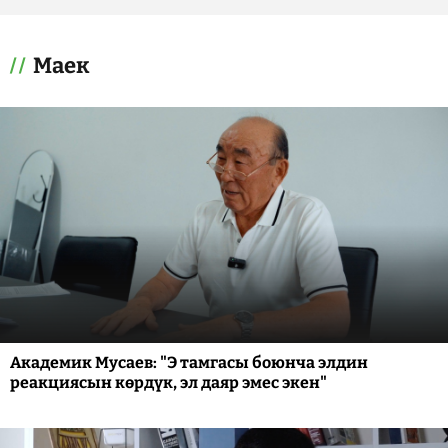
Маек
Академик Мусаев: "Э тамгасы боюнча элдин
реакциясын көрдүк, эл даяр эмес экен"