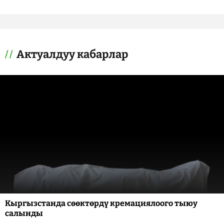
Актуалдуу кабарлар
Кыргызстанда сөөктөрдү кремациялоого тыюу
салынды