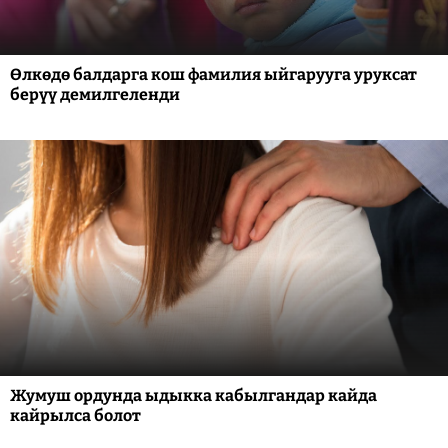
Өлкөдө балдарга кош фамилия ыйгарууга уруксат
берүү демилгеленди
Жумуш ордунда ыдыкка кабылгандар кайда
кайрылса болот