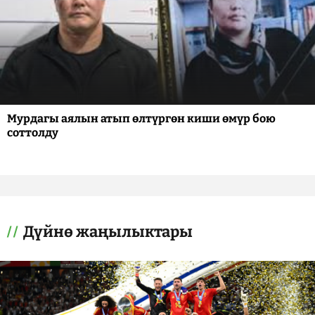
Мурдагы аялын атып өлтүргөн киши өмүр бою
соттолду
Дүйнө жаңылыктары