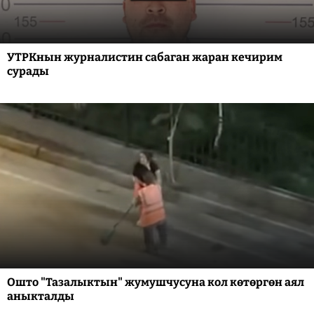
УТРКнын журналистин сабаган жаран кечирим
сурады
Ошто "Тазалыктын" жумушчусуна кол көтөргөн аял
аныкталды