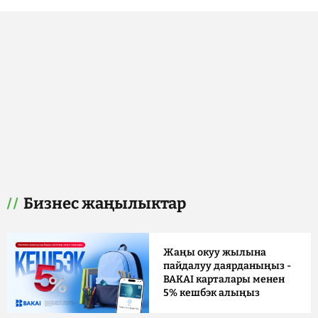
Бизнес жаңылыктар
Жаңы окуу жылына
пайдалуу даярданыңыз -
BAKAI карталары менен
5% кешбэк алыңыз