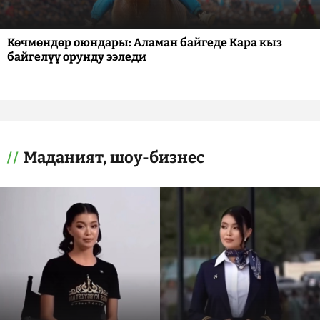
Көчмөндөр оюндары: Аламан байгеде Кара кыз
байгелүү орунду ээледи
Маданият, шоу-бизнес