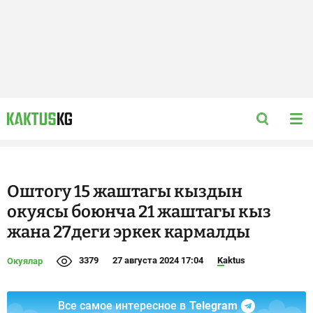
Оштогу 15 жаштагы кыздын
окуясы боюнча 21 жаштагы кыз
жана 27деги эркек кармалды
3379
27 августа 2024 17:04
Kaktus
Окуялар
Все самое интересное в
Telegram