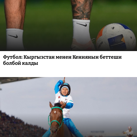
Футбол: Кыргызстан менен Кениянын беттеши
болбой калды