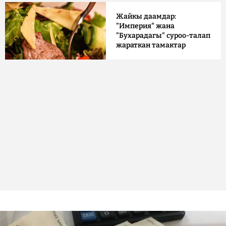
Жайкы даамдар:
"Империя" жана
"Бухарадагы" суроо-талап
жараткан тамактар