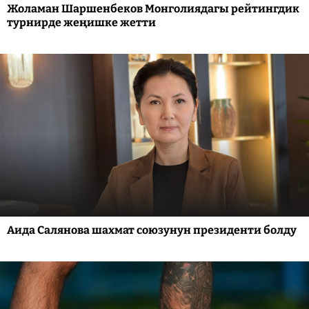
Жоламан Шаршенбеков Монголиядагы рейтингдик
турнирде жеңишке жетти
Аида Салянова шахмат союзунун президенти болду