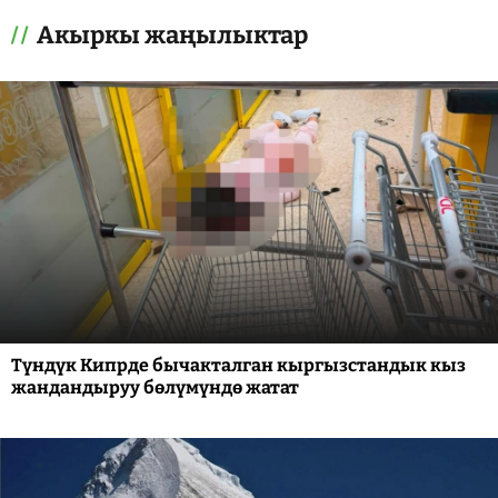
Акыркы жаңылыктар
Түндүк Кипрде бычакталган кыргызстандык кыз
жандандыруу бөлүмүндө жатат