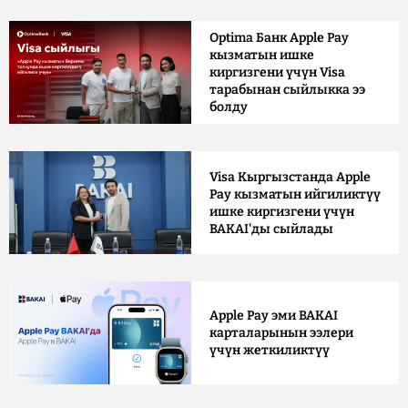
Optima Банк Apple Pay
кызматын ишке
киргизгени үчүн Visa
тарабынан сыйлыкка ээ
болду
Visa Кыргызстанда Apple
Pay кызматын ийгиликтүү
ишке киргизгени үчүн
BAKAI'ды сыйлады
Apple Pay эми BAKAI
карталарынын ээлери
үчүн жеткиликтүү