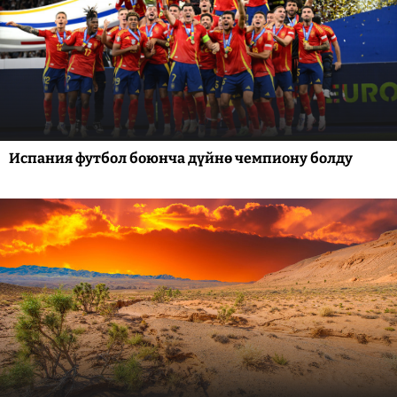
Испания футбол боюнча дүйнө чемпиону болду