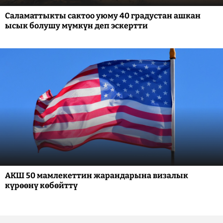
Саламаттыкты сактоо уюму 40 градустан ашкан
ысык болушу мүмкүн деп эскертти
АКШ 50 мамлекеттин жарандарына визалык
күрөөнү көбөйттү