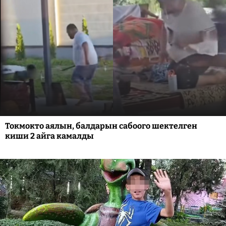
Токмокто аялын, балдарын сабоого шектелген
киши 2 айга камалды