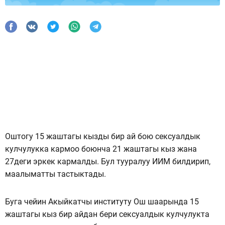
Оштогу 15 жаштагы кызды бир ай бою сексуалдык
кулчулукка кармоо боюнча 21 жаштагы кыз жана
27деги эркек кармалды. Бул тууралуу ИИМ билдирип,
маалыматты тастыктады.
Буга чейин Акыйкатчы институту Ош шаарында 15
жаштагы кыз бир айдан бери сексуалдык кулчулукта