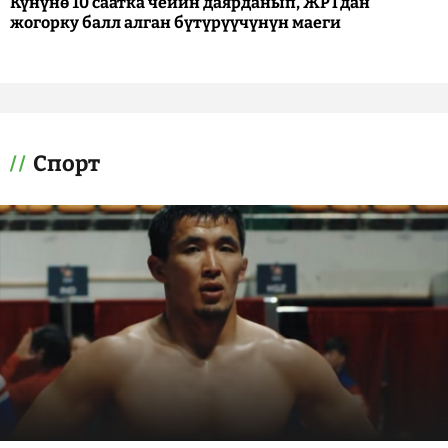
Күнүнө 10 саатка чейин даярданып, ЖРТдан
жогорку балл алган бүтүрүүчүнүн маеги
Спорт