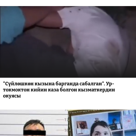
"Сүйлөшкөн кызына барганда сабалган". Ур-
токмоктон кийин каза болгон кызматкердин
окуясы