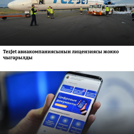
TezJet авиакомпаниясынын лицензиясы жокко
чыгарылды