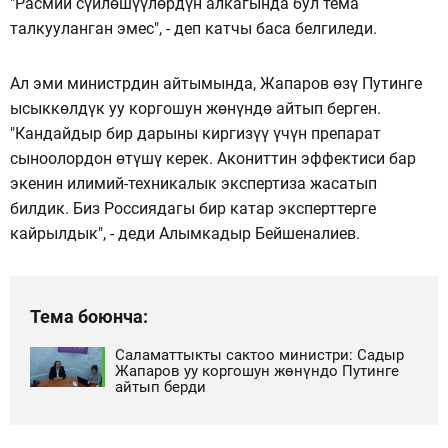
"Расмий сүйлөшүүлөрдүн алкагында бул тема
талкууланган эмес", - деп катчы баса белгиледи.
Ал эми министрдин айтымында, Жапаров өзү Путинге
ысыккөлдүк уу коргошун жөнүндө айтып берген.
"Кандайдыр бир дарыны киргизүү үчүн препарат
сыноолордон өтүшү керек. Акониттин эффектиси бар
экенин илимий-техникалык экспертиза жасатып
билдик. Биз Россиядагы бир катар эксперттерге
кайрылдык", - деди Алымкадыр Бейшеналиев.
Тема боюнча:
Саламаттыкты сактоо министри: Садыр
Жапаров уу коргошун жөнүндо Путинге
айтып берди