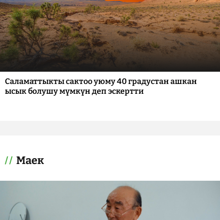
Саламаттыкты сактоо уюму 40 градустан ашкан
ысык болушу мүмкүн деп эскертти
Маек