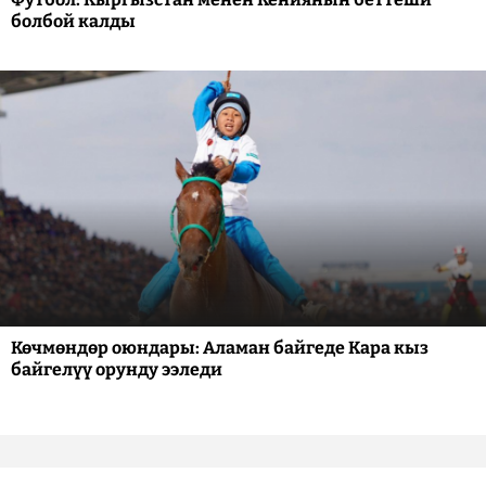
болбой калды
Көчмөндөр оюндары: Аламан байгеде Кара кыз
байгелүү орунду ээледи