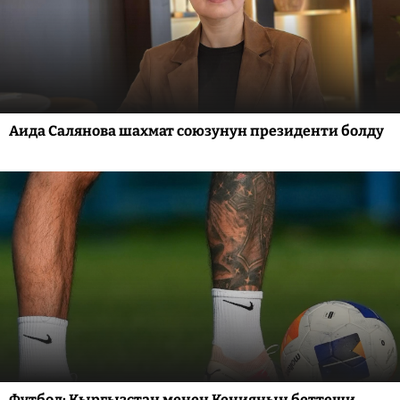
Аида Салянова шахмат союзунун президенти болду
Футбол: Кыргызстан менен Кениянын беттеши