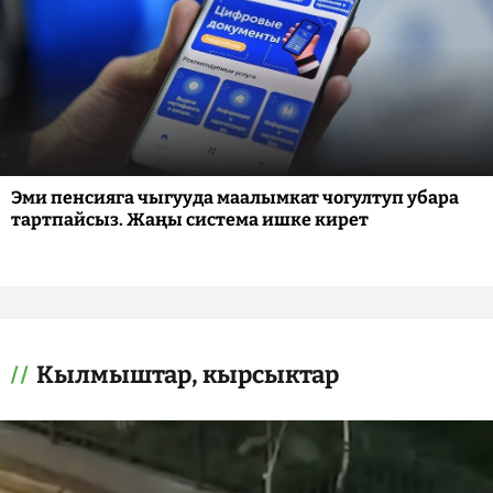
Эми пенсияга чыгууда маалымкат чогултуп убара
тартпайсыз. Жаңы система ишке кирет
Кылмыштар, кырсыктар