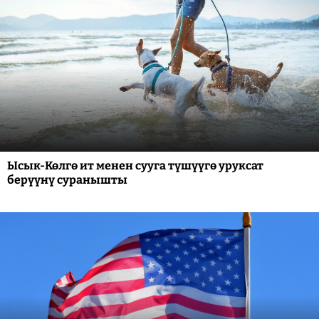
Ысык-Көлгө ит менен сууга түшүүгө уруксат
берүүнү суранышты