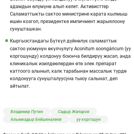
адамдын өлүмүнө алып келет. Активисттер
Саламаттыкты сактоо министрине карата кылмыш
ишин козгоп, президентке импичмент жарыялоону
сунушташкан.
Кыргызстандагы Бүткүл дүйнөлүк саламаттык
сактоо уюмунун өкүлчүлүгү Aconítum soongáricum (уу
коргошунду) колдонуу боюнча билдирүү жасап, анда
клиникалык изилдөөлөрдөн өтө элек препарат
каттоого алынып, калк тарабынан массалык түрдө
колдонууга сунушталуусуна тыюу салынат, деп
айтылат.
Владимир Путин
Садыр Жапаров
Алымкадыр Бейшеналиев
уу коргошун