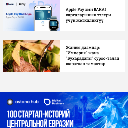
Apple Pay эми BAKAI
карталарынын ээлери
үчүн жеткиликтүү
Жайкы даамдар:
"Империя" жана
"Бухарадагы" суроо-талап
жараткан тамактар