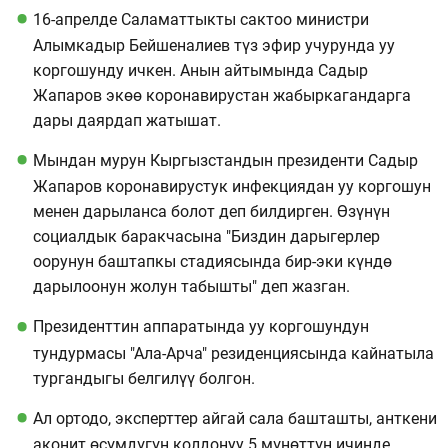
16-апрелде Саламаттыкты сактоо министри
Алымкадыр Бейшеналиев түз эфир учурунда уу
коргошунду ичкен. Анын айтымында Садыр
Жапаров экөө коронавирустан жабыркагандарга
дары даярдап жатышат.
Мындан мурун Кыргызстандын президенти Садыр
Жапаров коронавирустук инфекциядан уу коргошун
менен дарыланса болот деп билдирген. Өзүнүн
социалдык баракчасына "Биздин дарыгерлер
оорунун баштапкы стадиясында бир-эки күндө
дарылоонун жолун табышты" деп жазган.
Президенттин аппаратында уу коргошундун
тундурмасы "Ала-Арча" резиденциясында кайнатыла
тургандыгы белгилүү болгон.
Ал ортодо, эксперттер айгай сала башташты, анткени
аконит өсүмдүгүн колдонуу 5 мүнөттүн ичинде