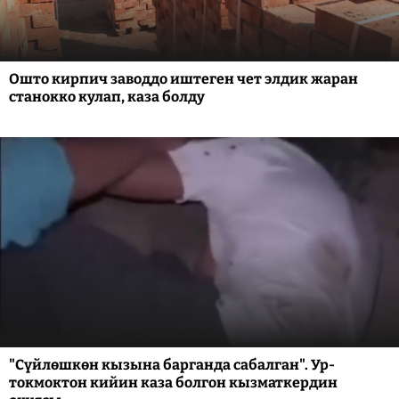
Ошто кирпич заводдо иштеген чет элдик жаран
станокко кулап, каза болду
"Сүйлөшкөн кызына барганда сабалган". Ур-
токмоктон кийин каза болгон кызматкердин