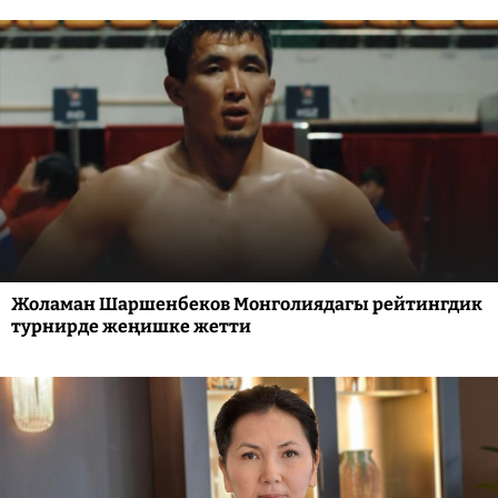
Жоламан Шаршенбеков Монголиядагы рейтингдик
турнирде жеңишке жетти