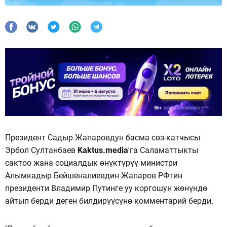
Президент Садыр Жапаровдун басма сөз-катчысы
Эрбол Султанбаев
Kaktus.media
'га Саламаттыкты
сактоо жана социалдык өнүктүрүү министри
Алымкадыр Бейшеналиевдин Жапаров РФтин
президенти Владимир Путинге уу коргошун жөнүндө
айтып берди деген билдирүүсүнө комментарий берди.