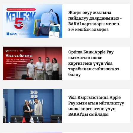
Жаңы окуу жылына
пайдалуу даярданыңыз -
BAKAI карталары менен
5% кешбэк алыңыз
Optima Банк Apple Pay
кызматын ишке
киргизгени үчүн Visa
тарабынан сыйлыкка ээ
болду
Visa Кыргызстанда Apple
Pay кызматын ийгиликтүү
ишке киргизгени үчүн
BAKAI'ды сыйлады