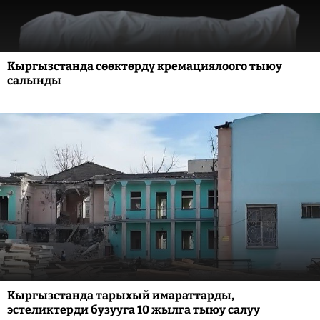
Кыргызстанда сөөктөрдү кремациялоого тыюу
салынды
Кыргызстанда тарыхый имараттарды,
эстеликтерди бузууга 10 жылга тыюу салуу