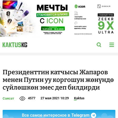
Президенттин катчысы Жапаров
менен Путин уу коргошун жөнүндө
сүйлөшкөн эмес деп билдирди
4577
27 мая 2021 10:29
Kaktus
Саясат
Все самое интересное в
Telegram