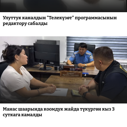
Улуттук каналдын "Телекүзөт" программасынын
редактору сабалды
Манас шаарында коомдук жайда түкүргөн кыз 3
суткага камалды