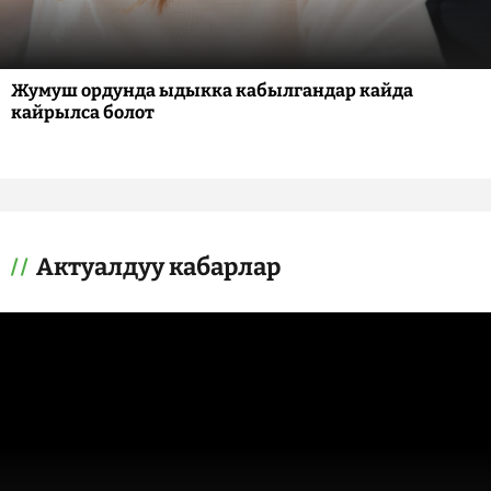
Жумуш ордунда ыдыкка кабылгандар кайда
кайрылса болот
Актуалдуу кабарлар