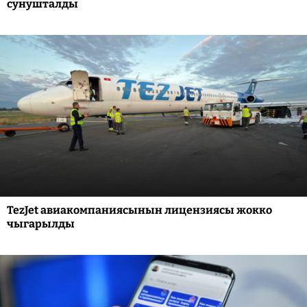
сунушталды
TezJet авиакомпаниясынын лицензиясы жокко
чыгарылды