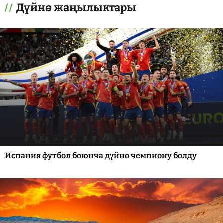
Дүйнө жаңылыктары
Испания футбол боюнча дүйнө чемпиону болду