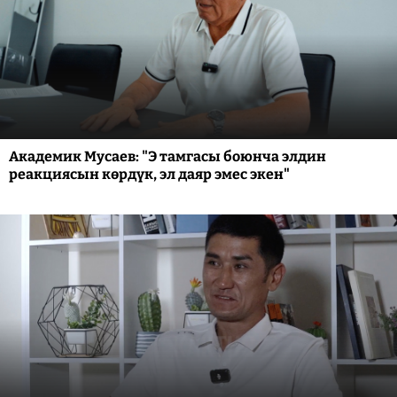
Академик Мусаев: "Э тамгасы боюнча элдин
реакциясын көрдүк, эл даяр эмес экен"