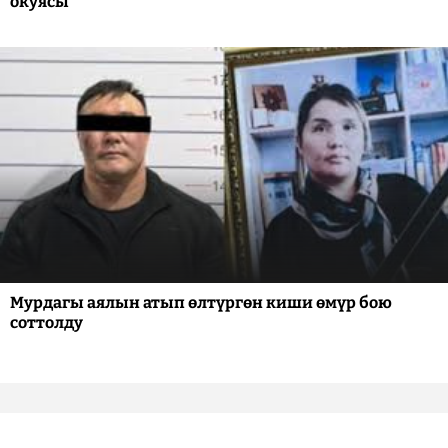
окуясы
Мурдагы аялын атып өлтүргөн киши өмүр бою
соттолду