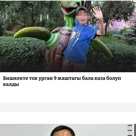
Бишкекте ток урган 9 жаштагы бала каза болуп
калды