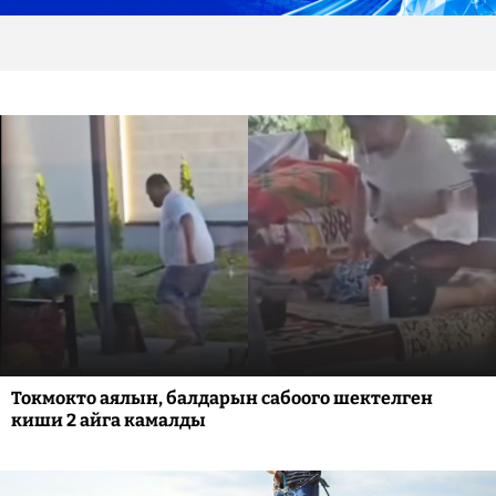
Токмокто аялын, балдарын сабоого шектелген
киши 2 айга камалды