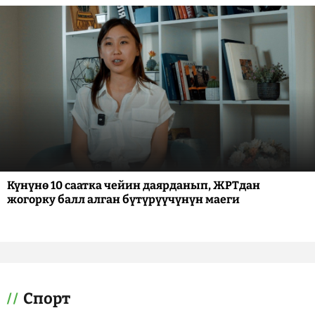
Күнүнө 10 саатка чейин даярданып, ЖРТдан
жогорку балл алган бүтүрүүчүнүн маеги
Спорт