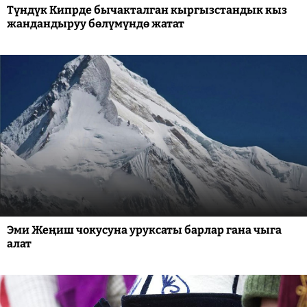
Түндүк Кипрде бычакталган кыргызстандык кыз
жандандыруу бөлүмүндө жатат
Эми Жеңиш чокусуна уруксаты барлар гана чыга
алат