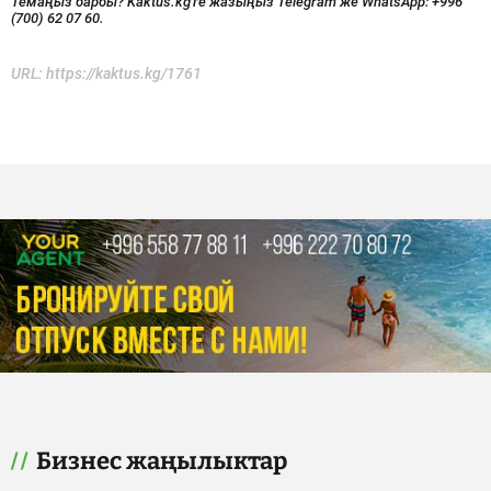
Темаңыз барбы? Kaktus.kg'ге жазыңыз Telegram же WhatsApp:
+996
(700) 62 07 60.
URL:
https://kaktus.kg/1761
Бизнес жаңылыктар