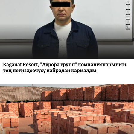
Kaganat Resort, "Аврора групп" компанияларынын
тең негиздөөчүсү кайрадан кармалды