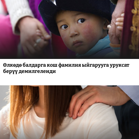
Өлкөдө балдарга кош фамилия ыйгарууга уруксат
берүү демилгеленди