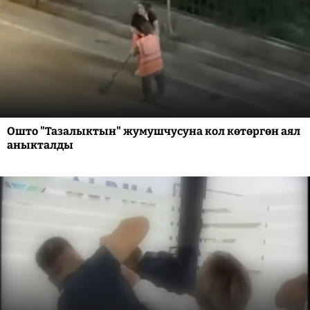
Ошто "Тазалыктын" жумушчусуна кол көтөргөн аял
аныкталды