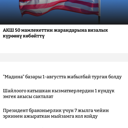
АКШ 50 мамлекеттин жарандарына визалык
күрөөнү көбөйттү
"Мадина" базары 1-августта жабылбай турган болду
Шайлоого катышкан кызматкерлердин 1 күндүк
эмгек акысы сакталат
Президент браконьерлик үчүн 7 жылга чейин
эркинен ажыраткан мыйзамга кол койду