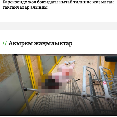
Барскоондо жол боюндагы кытай тилинде жазылган
тактайчалар алынды
Акыркы жаңылыктар