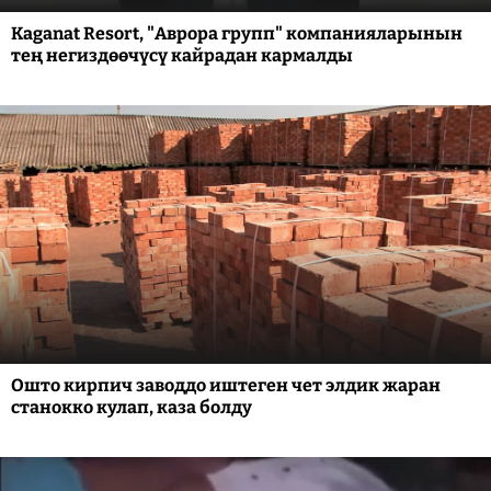
Kaganat Resort, "Аврора групп" компанияларынын
тең негиздөөчүсү кайрадан кармалды
Ошто кирпич заводдо иштеген чет элдик жаран
станокко кулап, каза болду