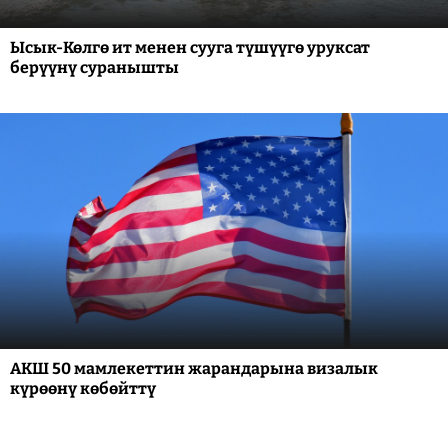
Ысык-Көлгө ит менен сууга түшүүгө уруксат
берүүнү суранышты
АКШ 50 мамлекеттин жарандарына визалык
күрөөнү көбөйттү