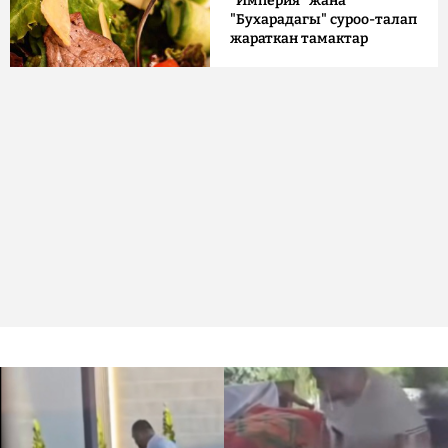
"Империя" жана
"Бухарадагы" суроо-талап
жараткан тамактар