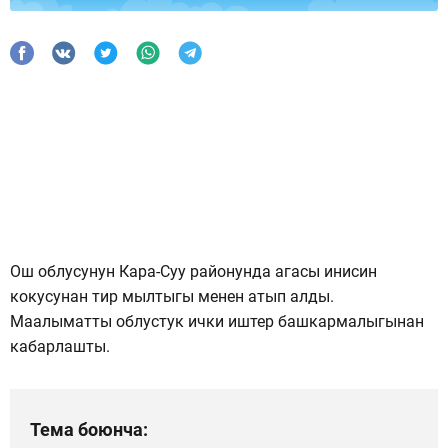
Ош облусунун Кара-Суу районунда агасы инисин
кокусунан тир мылтыгы менен атып алды.
Маалыматты облустук ички иштер башкармалыгынан
кабарлашты.
Тема боюнча: