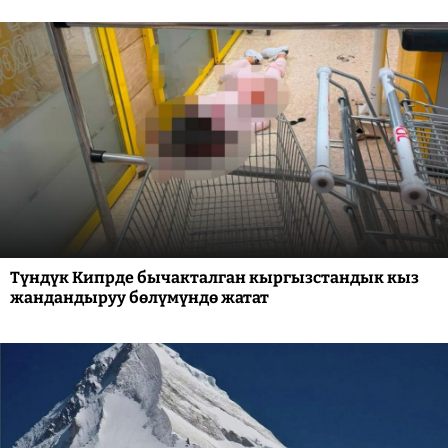
Түндүк Кипрде бычакталган кыргызстандык кыз
жандандыруу бөлүмүндө жатат