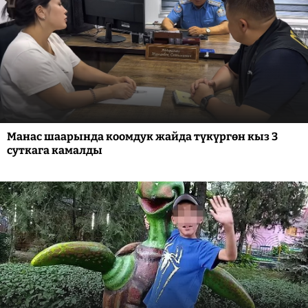
Манас шаарында коомдук жайда түкүргөн кыз 3
суткага камалды