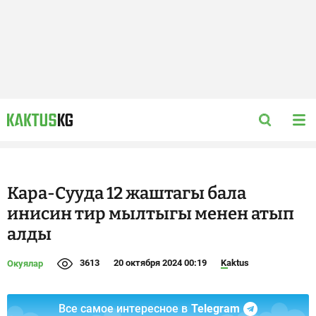
Кара-Сууда 12 жаштагы бала
инисин тир мылтыгы менен атып
алды
3613
20 октября 2024 00:19
Kaktus
Окуялар
Все самое интересное в
Telegram