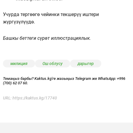
Учурда тергөөгө чейинки текшерүү иштери
жүргүзүлүүдө.
Башкы беттеги сүрөт иллюстрациялык.
милиция
Ош облусу
дарыгер
Темаңыз барбы? Kaktus.kg'ге жазыңыз Telegram же WhatsApp:
+996
(700) 62 07 60.
URL:
https://kaktus.kg/17740