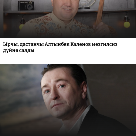
Ырчы, дастанчы Алтынбек Каленов мезгилсиз
дүйнө салды