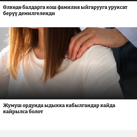
Өлкөдө балдарга кош фамилия ыйгарууга уруксат
берүү демилгеленди
Жумуш ордунда ыдыкка кабылгандар кайда
кайрылса болот