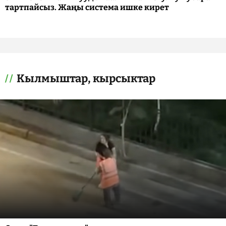
тартпайсыз. Жаңы система ишке кирет
Кылмыштар, кырсыктар