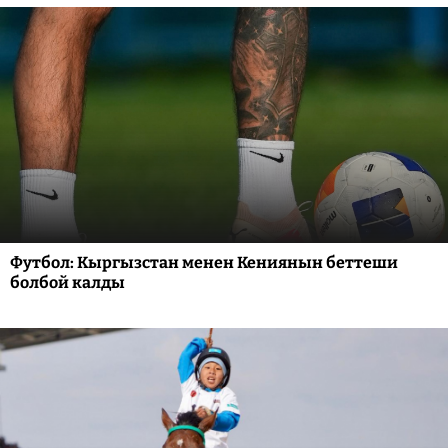
Футбол: Кыргызстан менен Кениянын беттеши
болбой калды