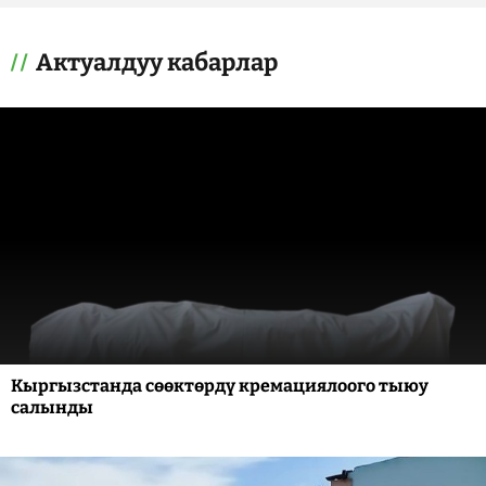
Актуалдуу кабарлар
Кыргызстанда сөөктөрдү кремациялоого тыюу
салынды