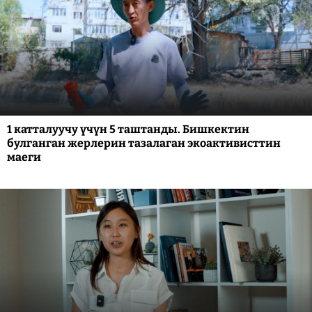
1 катталуучу үчүн 5 таштанды. Бишкектин
булганган жерлерин тазалаган экоактивисттин
маеги