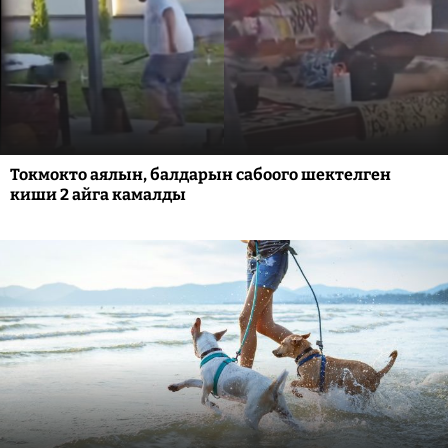
Токмокто аялын, балдарын сабоого шектелген
киши 2 айга камалды