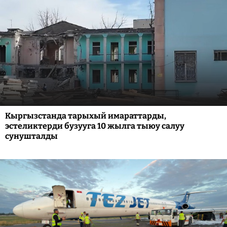
Кыргызстанда тарыхый имараттарды,
эстеликтерди бузууга 10 жылга тыюу салуу
сунушталды