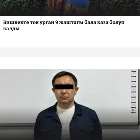
Бишкекте ток урган 9 жаштагы бала каза болуп
калды