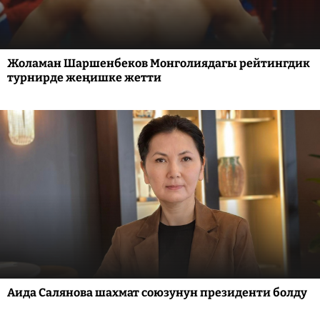
Жоламан Шаршенбеков Монголиядагы рейтингдик
турнирде жеңишке жетти
Аида Салянова шахмат союзунун президенти болду