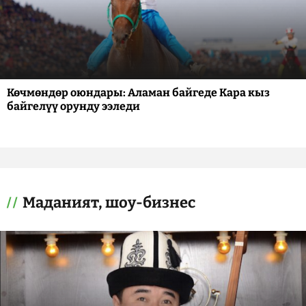
Көчмөндөр оюндары: Аламан байгеде Кара кыз
байгелүү орунду ээледи
Маданият, шоу-бизнес