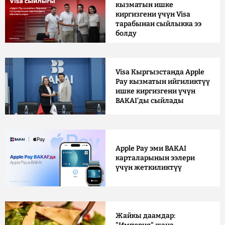
кызматын ишке
киргизгени үчүн Visa
тарабынан сыйлыкка ээ
болду
Visa Кыргызстанда Apple
Pay кызматын ийгиликтүү
ишке киргизгени үчүн
BAKAI'ды сыйлады
Apple Pay эми BAKAI
карталарынын ээлери
үчүн жеткиликтүү
Жайкы даамдар: