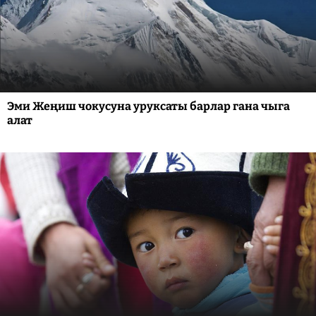
Эми Жеңиш чокусуна уруксаты барлар гана чыга
алат