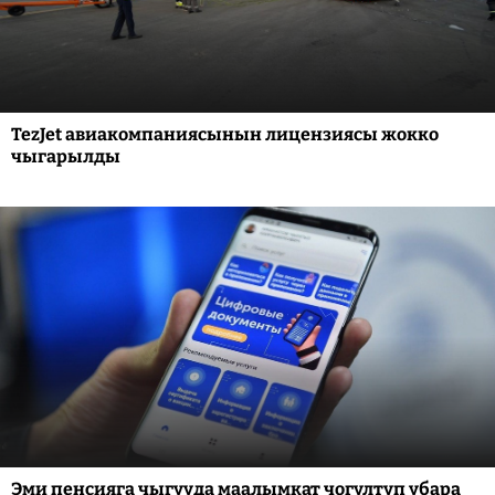
TezJet авиакомпаниясынын лицензиясы жокко
чыгарылды
Эми пенсияга чыгууда маалымкат чогултуп убара