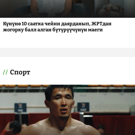
Күнүнө 10 саатка чейин даярданып, ЖРТдан
жогорку балл алган бүтүрүүчүнүн маеги
Спорт