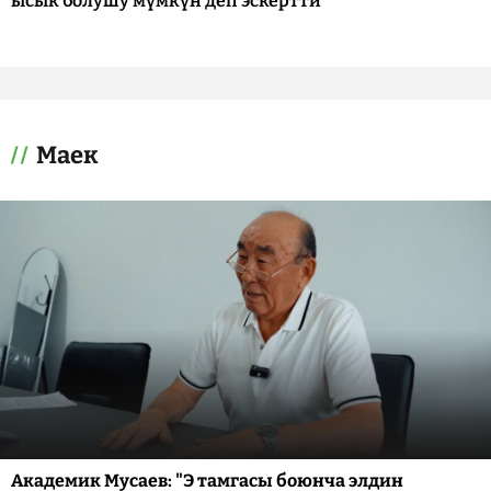
ысык болушу мүмкүн деп эскертти
Маек
Академик Мусаев: "Э тамгасы боюнча элдин