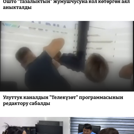
Ошто "Тазалыктын" жумушчусуна кол көтөргөн аял
аныкталды
Улуттук каналдын "Телекүзөт" программасынын
редактору сабалды