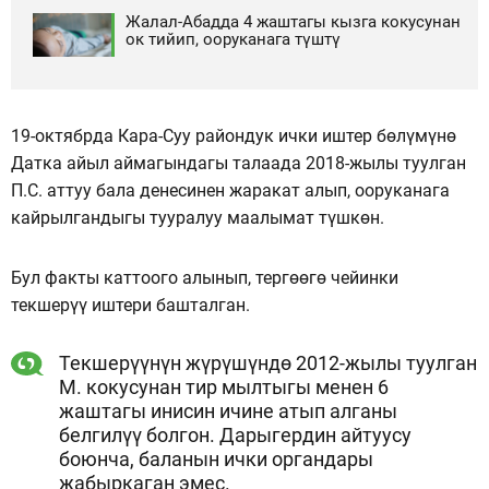
Жалал-Абадда 4 жаштагы кызга кокусунан
ок тийип, ооруканага түштү
19-октябрда Кара-Суу райондук ички иштер бөлүмүнө
Датка айыл аймагындагы талаада 2018-жылы туулган
П.С. аттуу бала денесинен жаракат алып, ооруканага
кайрылгандыгы тууралуу маалымат түшкөн.
Бул факты каттоого алынып, тергөөгө чейинки
текшерүү иштери башталган.
Текшерүүнүн жүрүшүндө 2012-жылы туулган
М. кокусунан тир мылтыгы менен 6
жаштагы инисин ичине атып алганы
белгилүү болгон. Дарыгердин айтуусу
боюнча, баланын ички органдары
жабыркаган эмес.