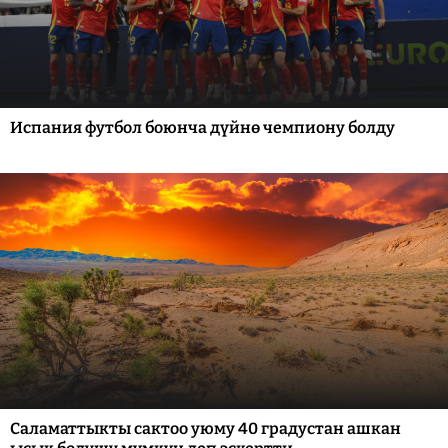
Испания футбол боюнча дүйнө чемпиону болду
Саламаттыкты сактоо уюму 40 градустан ашкан