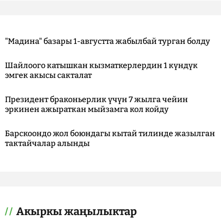
"Мадина" базары 1-августта жабылбай турган болду
Шайлоого катышкан кызматкерлердин 1 күндүк
эмгек акысы сакталат
Президент браконьерлик үчүн 7 жылга чейин
эркинен ажыраткан мыйзамга кол койду
Барскоондо жол боюндагы кытай тилинде жазылган
тактайчалар алынды
Акыркы жаңылыктар