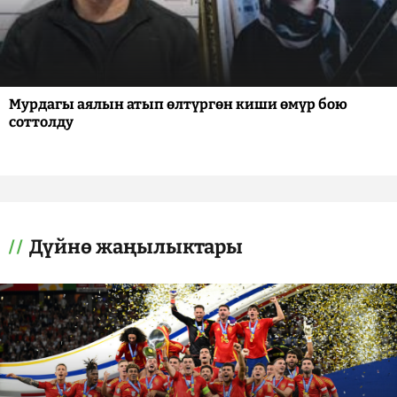
Мурдагы аялын атып өлтүргөн киши өмүр бою
соттолду
Дүйнө жаңылыктары