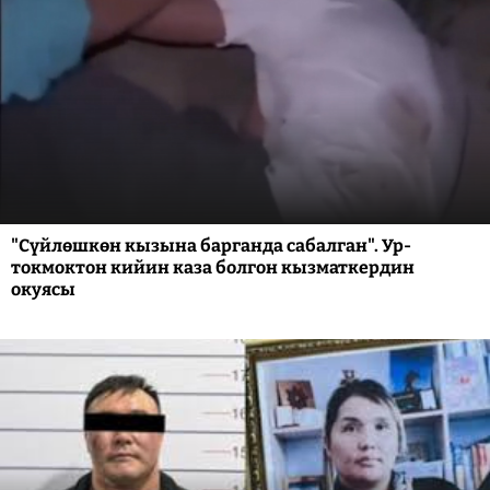
"Сүйлөшкөн кызына барганда сабалган". Ур-
токмоктон кийин каза болгон кызматкердин
окуясы