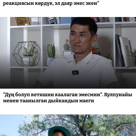
реакциясын көрдүк, эл даяр эмес экен"
"Дүң болуп кетишин каалаган эмесмин". Кулпунайы
менен таанылган дыйкандын маеги