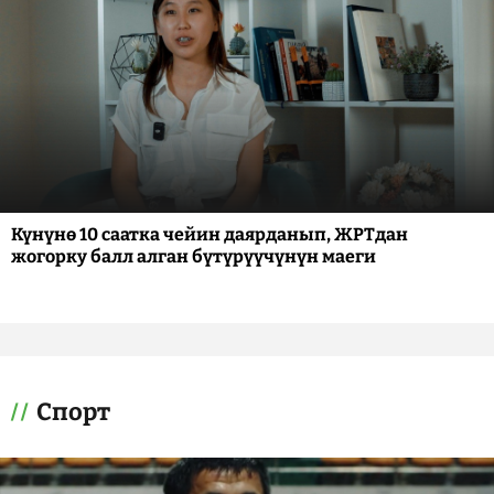
Күнүнө 10 саатка чейин даярданып, ЖРТдан
жогорку балл алган бүтүрүүчүнүн маеги
Спорт