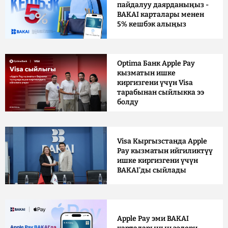
пайдалуу даярданыңыз -
BAKAI карталары менен
5% кешбэк алыңыз
Optima Банк Apple Pay
кызматын ишке
киргизгени үчүн Visa
тарабынан сыйлыкка ээ
болду
Visa Кыргызстанда Apple
Pay кызматын ийгиликтүү
ишке киргизгени үчүн
BAKAI'ды сыйлады
Apple Pay эми BAKAI