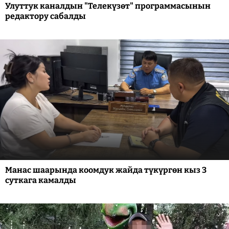
Улуттук каналдын "Телекүзөт" программасынын
редактору сабалды
Манас шаарында коомдук жайда түкүргөн кыз 3
суткага камалды