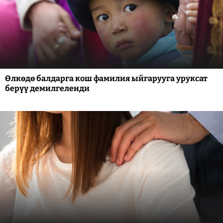
Өлкөдө балдарга кош фамилия ыйгарууга уруксат
берүү демилгеленди