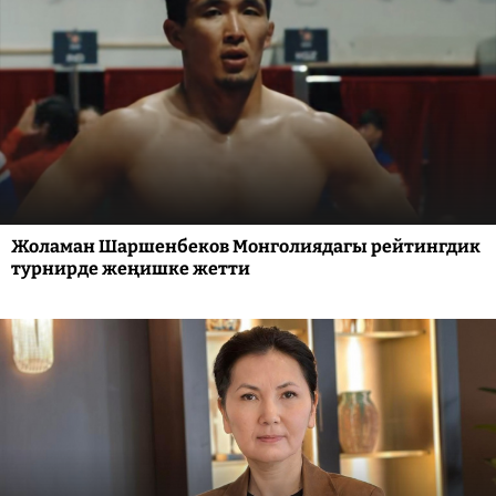
Жоламан Шаршенбеков Монголиядагы рейтингдик
турнирде жеңишке жетти