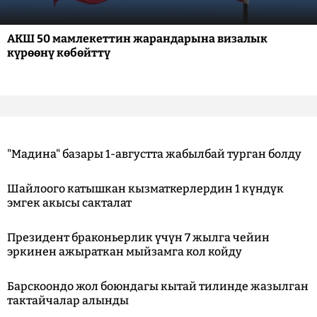
АКШ 50 мамлекеттин жарандарына визалык
күрөөнү көбөйттү
"Мадина" базары 1-августта жабылбай турган болду
Шайлоого катышкан кызматкерлердин 1 күндүк
эмгек акысы сакталат
Президент браконьерлик үчүн 7 жылга чейин
эркинен ажыраткан мыйзамга кол койду
Барскоондо жол боюндагы кытай тилинде жазылган
тактайчалар алынды