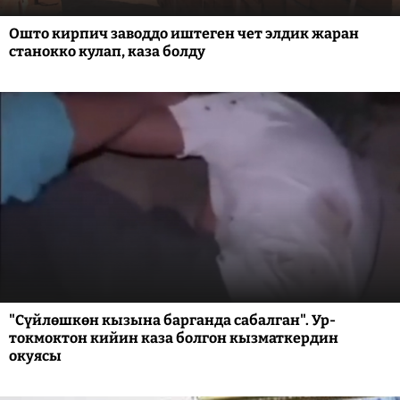
Ошто кирпич заводдо иштеген чет элдик жаран
станокко кулап, каза болду
"Сүйлөшкөн кызына барганда сабалган". Ур-
токмоктон кийин каза болгон кызматкердин
окуясы