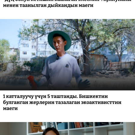
менен таанылган дыйкандын маеги
1 катталуучу үчүн 5 таштанды. Бишкектин
булганган жерлерин тазалаган экоактивисттин
маеги