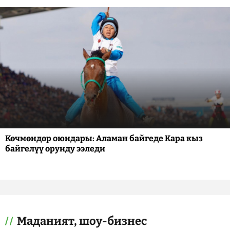
Көчмөндөр оюндары: Аламан байгеде Кара кыз
байгелүү орунду ээледи
Маданият, шоу-бизнес