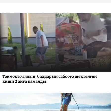
Токмокто аялын, балдарын сабоого шектелген
киши 2 айга камалды