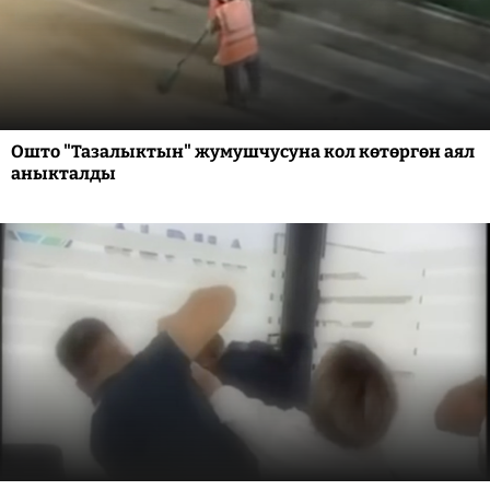
Ошто "Тазалыктын" жумушчусуна кол көтөргөн аял
аныкталды