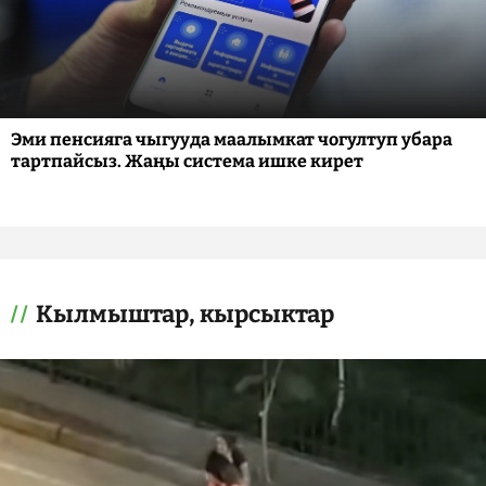
Эми пенсияга чыгууда маалымкат чогултуп убара
тартпайсыз. Жаңы система ишке кирет
Кылмыштар, кырсыктар