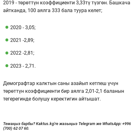
2019 - төрөттүн коэффициенти 3,33тү түзгөн. Башкача
айтканда, 100 аялга 333 бала туура келет;
2020 - 3,05;
2021 -2,89;
2022 -2,81;
2023 - 2,71.
Демографтар калктын саны азайып кетпеш үчүн
төрөттүн коэффициенти бир аялга 2,01-2,1 баланын
тегерегинде болушу керектигин айтышат.
Темаңыз барбы? Kaktus.kg'ге жазыңыз Telegram же WhatsApp:
+996
(700) 62 07 60.