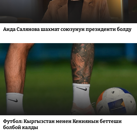
Аида Салянова шахмат союзунун президенти болду
Футбол: Кыргызстан менен Кениянын беттеши
болбой калды