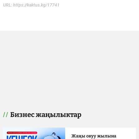
URL:
https://kaktus.kg/17741
Бизнес жаңылыктар
Жаңы окуу жылына