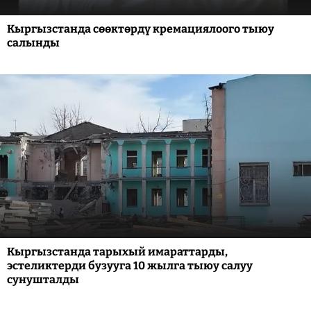
Кыргызстанда сөөктөрдү кремациялоого тыюу
салынды
Кыргызстанда тарыхый имараттарды,
эстеликтерди бузууга 10 жылга тыюу салуу
сунушталды