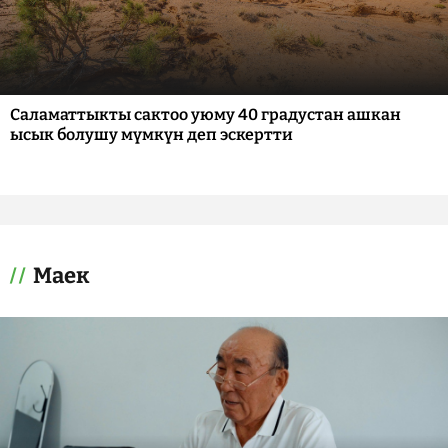
Саламаттыкты сактоо уюму 40 градустан ашкан
ысык болушу мүмкүн деп эскертти
Маек