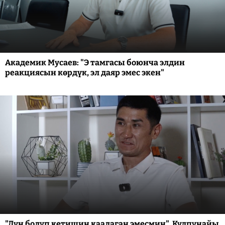
Академик Мусаев: "Э тамгасы боюнча элдин
реакциясын көрдүк, эл даяр эмес экен"
"Дүң болуп кетишин каалаган эмесмин". Кулпунайы