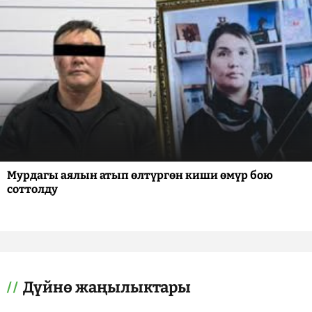
Мурдагы аялын атып өлтүргөн киши өмүр бою
соттолду
Дүйнө жаңылыктары