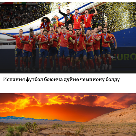
Испания футбол боюнча дүйнө чемпиону болду