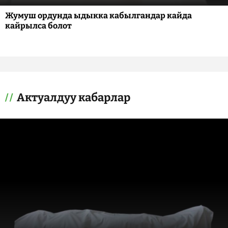
Жумуш ордунда ыдыкка кабылгандар кайда
кайрылса болот
Актуалдуу кабарлар