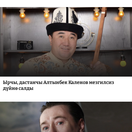
Ырчы, дастанчы Алтынбек Каленов мезгилсиз
дүйнө салды