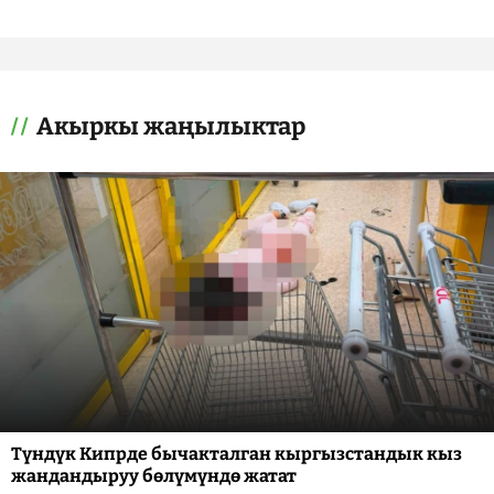
Акыркы жаңылыктар
Түндүк Кипрде бычакталган кыргызстандык кыз
жандандыруу бөлүмүндө жатат