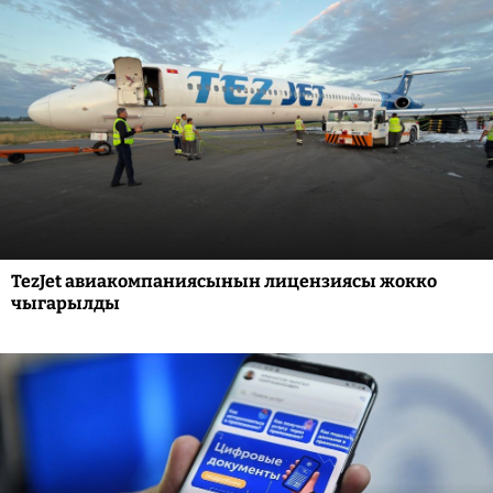
TezJet авиакомпаниясынын лицензиясы жокко
чыгарылды