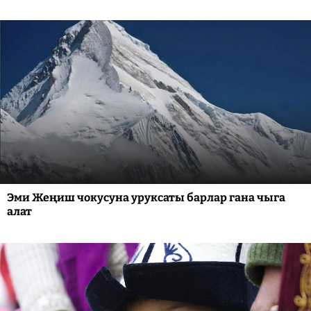
Эми Жеңиш чокусуна уруксаты барлар гана чыга
алат