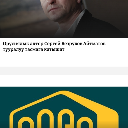
Орусиялык актёр Сергей Безруков Айтматов
тууралуу тасмага катышат