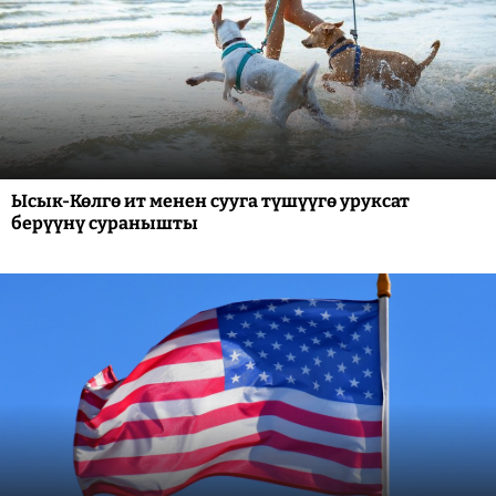
Ысык-Көлгө ит менен сууга түшүүгө уруксат
берүүнү суранышты