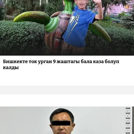
Бишкекте ток урган 9 жаштагы бала каза болуп
калды