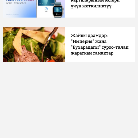
карталарынын ээлери
үчүн жеткиликтүү
Жайкы даамдар:
"Империя" жана
"Бухарадагы" суроо-талап
жараткан тамактар