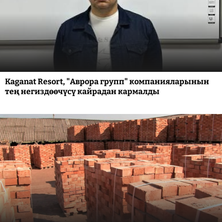
Kaganat Resort, "Аврора групп" компанияларынын
тең негиздөөчүсү кайрадан кармалды