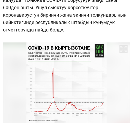
калууда. 12-июнда COVID-19 оорусунун жаңы саны
600дөн ашты. Ушул сыяктуу көрсөткүчтөр
коронавирустун биринчи жана экинчи толкундарынын
бийиктигинде республикалык штабдын күнүмдүк
отчетторунда пайда болду.