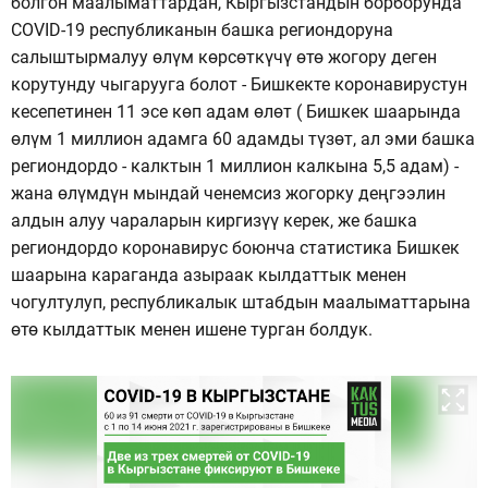
болгон маалыматтардан, Кыргызстандын борборунда
COVID-19 республиканын башка региондоруна
салыштырмалуу өлүм көрсөткүчү өтө жогору деген
корутунду чыгарууга болот - Бишкекте коронавирустун
кесепетинен 11 эсе көп адам өлөт ( Бишкек шаарында
өлүм 1 миллион адамга 60 адамды түзөт, ал эми башка
региондордо - калктын 1 миллион калкына 5,5 адам) -
жана өлүмдүн мындай ченемсиз жогорку деңгээлин
алдын алуу чараларын киргизүү керек, же башка
региондордо коронавирус боюнча статистика Бишкек
шаарына караганда азыраак кылдаттык менен
чогултулуп, республикалык штабдын маалыматтарына
өтө кылдаттык менен ишене турган болдук.