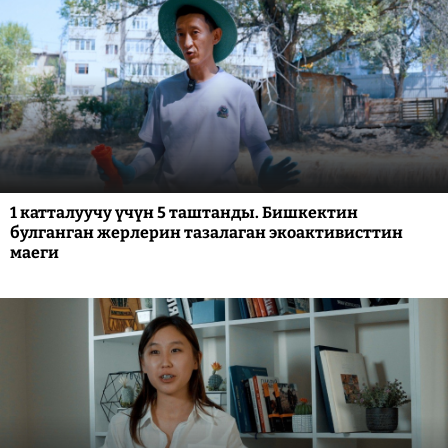
1 катталуучу үчүн 5 таштанды. Бишкектин
булганган жерлерин тазалаган экоактивисттин
маеги