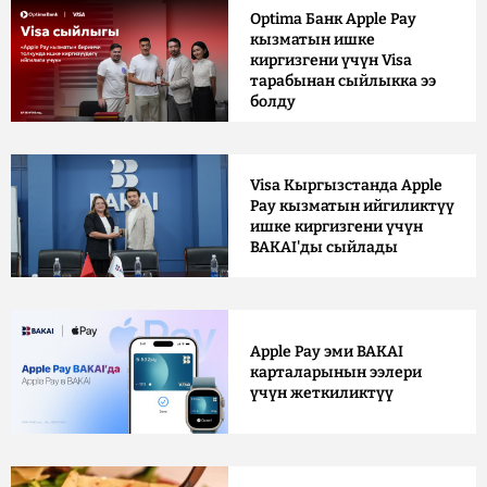
Optima Банк Apple Pay
кызматын ишке
киргизгени үчүн Visa
тарабынан сыйлыкка ээ
болду
Visa Кыргызстанда Apple
Pay кызматын ийгиликтүү
ишке киргизгени үчүн
BAKAI'ды сыйлады
Apple Pay эми BAKAI
карталарынын ээлери
үчүн жеткиликтүү