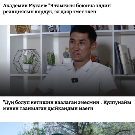
Академик Мусаев: "Э тамгасы боюнча элдин
реакциясын көрдүк, эл даяр эмес экен"
"Дүң болуп кетишин каалаган эмесмин". Кулпунайы
менен таанылган дыйкандын маеги