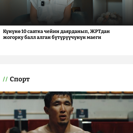
Күнүнө 10 саатка чейин даярданып, ЖРТдан
жогорку балл алган бүтүрүүчүнүн маеги
Спорт