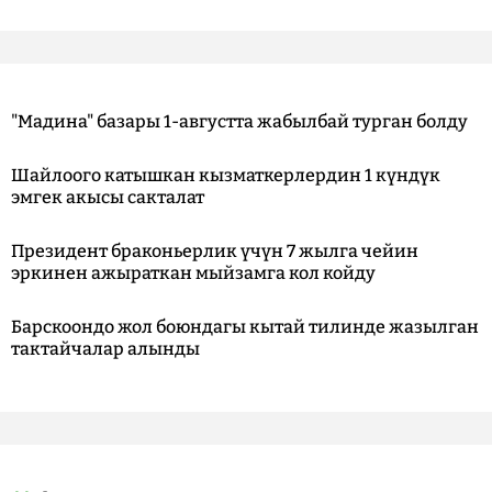
"Мадина" базары 1-августта жабылбай турган болду
Шайлоого катышкан кызматкерлердин 1 күндүк
эмгек акысы сакталат
Президент браконьерлик үчүн 7 жылга чейин
эркинен ажыраткан мыйзамга кол койду
Барскоондо жол боюндагы кытай тилинде жазылган
тактайчалар алынды