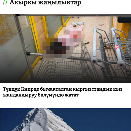
Акыркы жаңылыктар
Түндүк Кипрде бычакталган кыргызстандык кыз
жандандыруу бөлүмүндө жатат