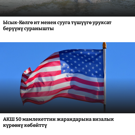
Ысык-Көлгө ит менен сууга түшүүгө уруксат
берүүнү суранышты
АКШ 50 мамлекеттин жарандарына визалык
күрөөнү көбөйттү