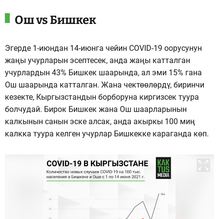
Ош vs Бишкек
Эгерде 1-июндан 14-июнга чейин COVID-19 оорусунун
жаңы учурларын эсептесек, анда жаңы катталган
учурлардын 43% Бишкек шаарында, ал эми 15% гана
Ош шаарында катталган. Жана чектөөлөрдү, биринчи
кезекте, Кыргызстандын борборуна киргизсек туура
болчудай. Бирок Бишкек жана Ош шаарларынын
калкынын санын эске алсак, анда акыркы 100 миң
калкка туура келген учурлар Бишкекке караганда көп.