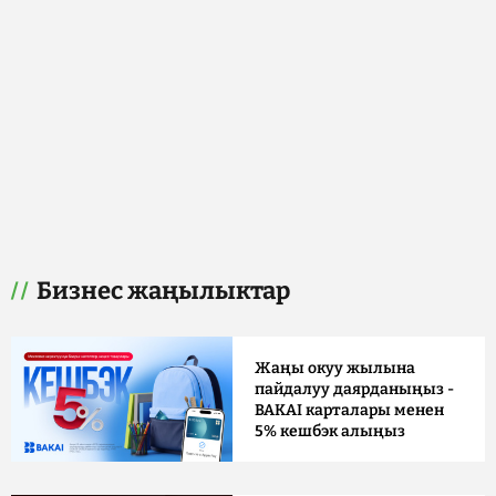
Бизнес жаңылыктар
Жаңы окуу жылына
пайдалуу даярданыңыз -
BAKAI карталары менен
5% кешбэк алыңыз