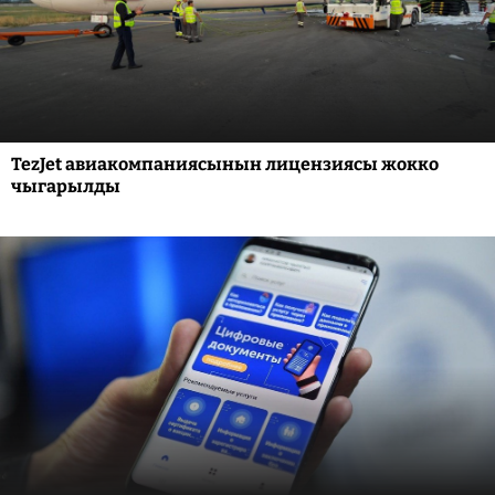
TezJet авиакомпаниясынын лицензиясы жокко
чыгарылды