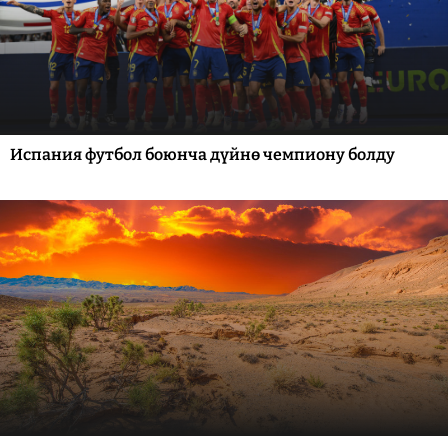
Испания футбол боюнча дүйнө чемпиону болду