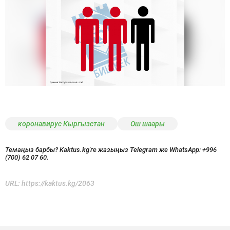
коронавирус Кыргызстан
Ош шаары
Темаңыз барбы? Kaktus.kg'ге жазыңыз Telegram же WhatsApp:
+996
(700) 62 07 60.
URL:
https://kaktus.kg/2063