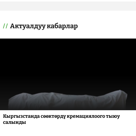
Актуалдуу кабарлар
Кыргызстанда сөөктөрдү кремациялоого тыюу
салынды