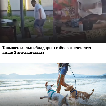
Токмокто аялын, балдарын сабоого шектелген
киши 2 айга камалды