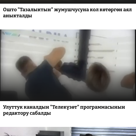
Ошто "Тазалыктын" жумушчусуна кол көтөргөн аял
аныкталды
Улуттук каналдын "Телекүзөт" программасынын
редактору сабалды