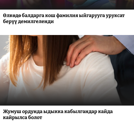
Өлкөдө балдарга кош фамилия ыйгарууга уруксат
берүү демилгеленди
Жумуш ордунда ыдыкка кабылгандар кайда
кайрылса болот