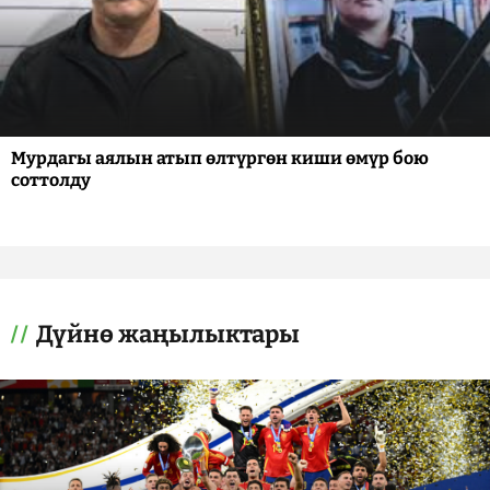
Мурдагы аялын атып өлтүргөн киши өмүр бою
соттолду
Дүйнө жаңылыктары