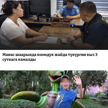
Манас шаарында коомдук жайда түкүргөн кыз 3
суткага камалды