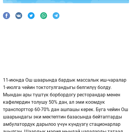
11-июнда Ош шаарында бардык массалык иш-чаралар
1-июлга чейин токтотулгандыгы белгилүү болду.
Мындан ары түштүк борбордогу ресторандар менен
кафелердин толушу 50% дан, ал эми коомдук
транспорттор 60-70% дан ашпашы керек. Буга чейин Ош
шаарындагы эки мектептин базасында бейтаптарды
амбулатордук дарылоо үчүн күндүзгү стационарлар
ачылган. Шаардык мэрия мындай чараларды татаал