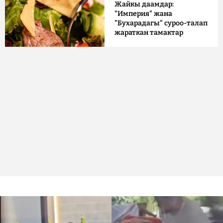
Жайкы даамдар:
"Империя" жана
"Бухарадагы" суроо-талап
жараткан тамактар