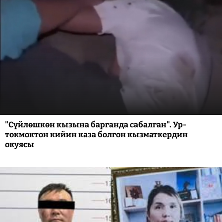
"Сүйлөшкөн кызына барганда сабалган". Ур-
токмоктон кийин каза болгон кызматкердин
окуясы