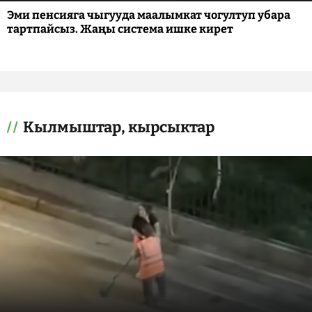
Эми пенсияга чыгууда маалымкат чогултуп убара
тартпайсыз. Жаңы система ишке кирет
Кылмыштар, кырсыктар