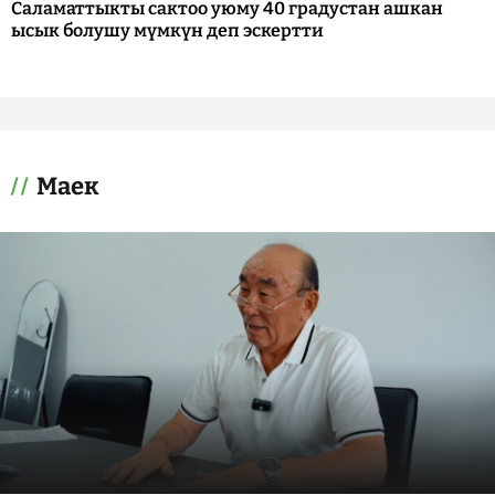
Саламаттыкты сактоо уюму 40 градустан ашкан
ысык болушу мүмкүн деп эскертти
Маек