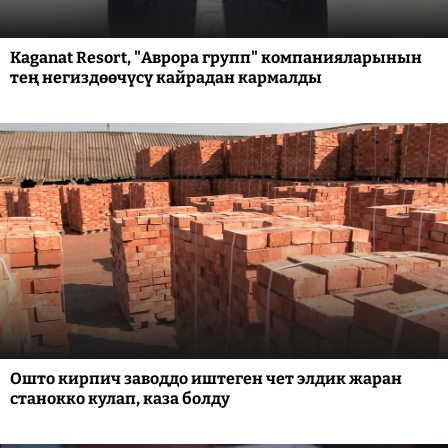
Kaganat Resort, "Аврора групп" компанияларынын
тең негиздөөчүсү кайрадан кармалды
Ошто кирпич заводдо иштеген чет элдик жаран
станокко кулап, каза болду