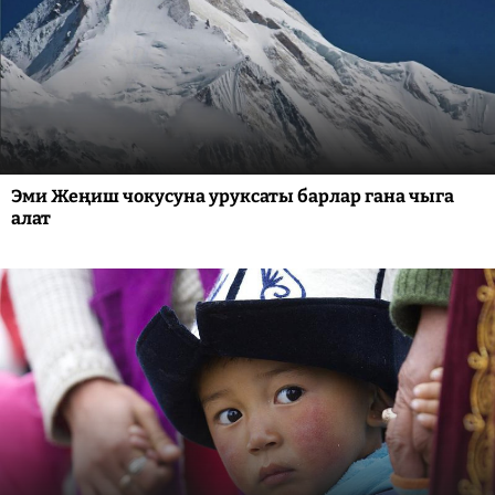
Эми Жеңиш чокусуна уруксаты барлар гана чыга
алат