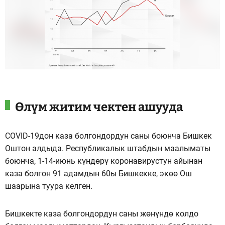
Өлүм житим чектен ашууда
COVID-19дон каза болгондордун саны боюнча Бишкек
Оштон алдыда. Республикалык штабдын маалыматы
боюнча, 1-14-июнь күндөрү коронавирустун айынан
каза болгон 91 адамдын 60ы Бишкекке, экөө Ош
шаарына туура келген.
Бишкекте каза болгондордун саны жөнүндө колдо