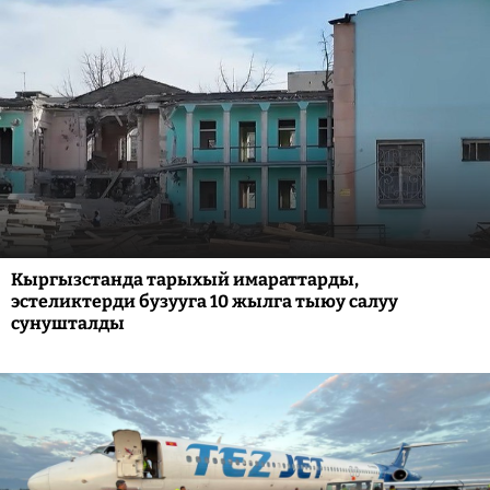
Кыргызстанда тарыхый имараттарды,
эстеликтерди бузууга 10 жылга тыюу салуу
сунушталды