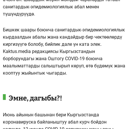
санитардык-эпидемиологиялык абал менен
түшүндүрүүдө.
Бишкек шаары боюнча санитардык-эпидемиологиялык
кырдаалдын абалы жана кандайдыр бир чектөөлөрдү
киргизүүгө болобу, бийлик дале үн ката элек.
Kaktus.media редакциясы Кыргызстандын
борборундагы жана Оштогу COVID-19 боюнча
маалыматтарды салыштырып көрүп, өтө бүдөмүк жана
кооптуу жыйынтык чыгарды.
Эмне, дагыбы?!
Июнь айынын башынан бери Кыргызстанда
коронавируска байланыштуу абал курч бойдон