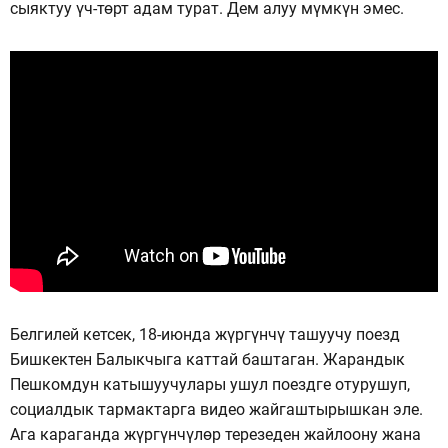
сыяктуу үч-төрт адам турат. Дем алуу мүмкүн эмес.
Белгилей кетсек, 18-июнда жүргүнчү ташуучу поезд
Бишкектен Балыкчыга каттай баштаган. Жарандык
Пешкомдун катышуучулары ушул поездге отурушуп,
социалдык тармактарга видео жайгаштырышкан эле.
Ага караганда жүргүнчүлөр терезеден жайлоону жана