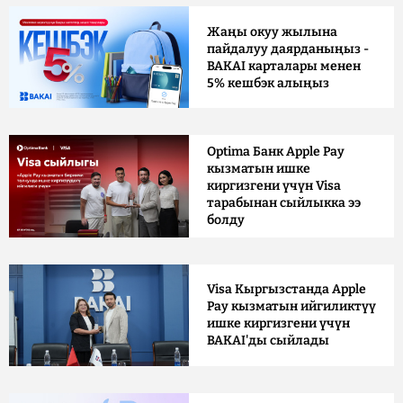
Жаңы окуу жылына
пайдалуу даярданыңыз -
BAKAI карталары менен
5% кешбэк алыңыз
Optima Банк Apple Pay
кызматын ишке
киргизгени үчүн Visa
тарабынан сыйлыкка ээ
болду
Visa Кыргызстанда Apple
Pay кызматын ийгиликтүү
ишке киргизгени үчүн
BAKAI'ды сыйлады