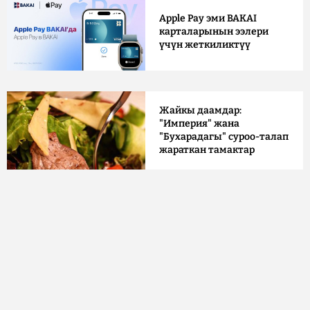
Apple Pay эми BAKAI
карталарынын ээлери
үчүн жеткиликтүү
Жайкы даамдар:
"Империя" жана
"Бухарадагы" суроо-талап
жараткан тамактар