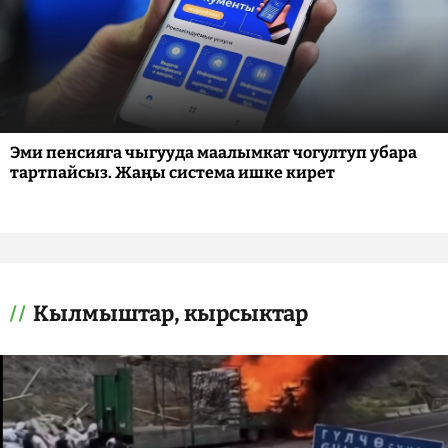
Эми пенсияга чыгууда маалымкат чогултуп убара
тартпайсыз. Жаңы система ишке кирет
Кылмыштар, кырсыктар