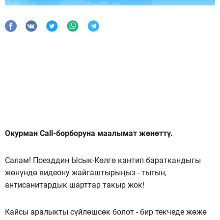
Окурман Call-борборуна маалымат жөнөттү.
Салам! Поезддин Ысык-Көлгө кантип бараткандыгы
жөнүндө видеону жайгаштырыңыз - тыгын,
антисанитардык шарттар такыр жок!
Кайсы аралыкты сүйлөшсөк болот - бир текчеде жөжө