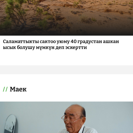
Саламаттыкты сактоо уюму 40 градустан ашкан
ысык болушу мүмкүн деп эскертти
Маек