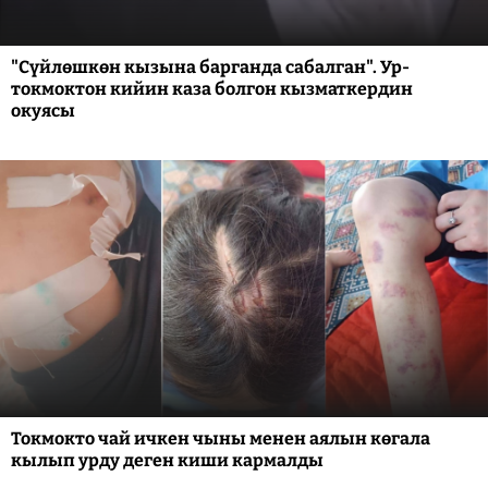
"Сүйлөшкөн кызына барганда сабалган". Ур-
токмоктон кийин каза болгон кызматкердин
окуясы
Токмокто чай ичкен чыны менен аялын көгала
кылып урду деген киши кармалды