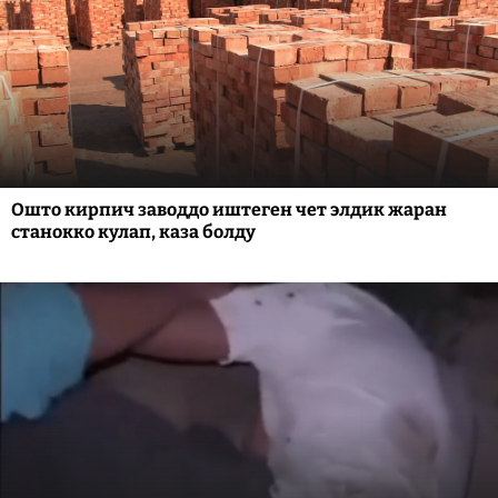
Ошто кирпич заводдо иштеген чет элдик жаран
станокко кулап, каза болду