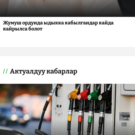
Жумуш ордунда ыдыкка кабылгандар кайда
кайрылса болот
Актуалдуу кабарлар