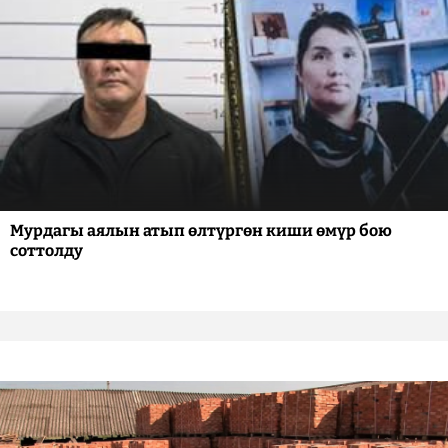
Мурдагы аялын атып өлтүргөн киши өмүр бою
соттолду