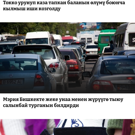
Токко урунуп каза тапкан баланын өлүмү боюнча
кылмыш иши козголду
Мэрия Бишкекте жеке унаа менен жүрүүгө тыюу
салынбай турганын билдирди