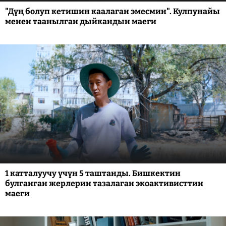
"Дүң болуп кетишин каалаган эмесмин". Кулпунайы
менен таанылган дыйкандын маеги
1 катталуучу үчүн 5 таштанды. Бишкектин
булганган жерлерин тазалаган экоактивисттин
маеги