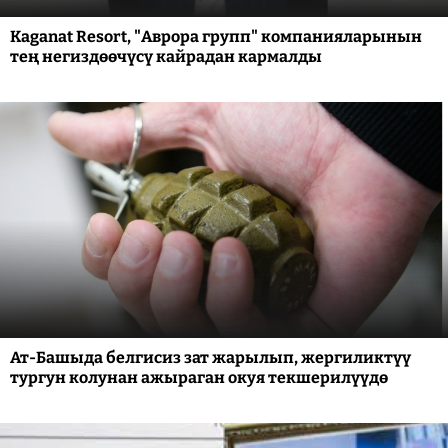
Kaganat Resort, "Аврора групп" компанияларынын
тең негиздөөчүсү кайрадан кармалды
Ат-Башыда белгисиз зат жарылып, жергиликтүү
тургун колунан ажыраган окуя текшерилүүдө