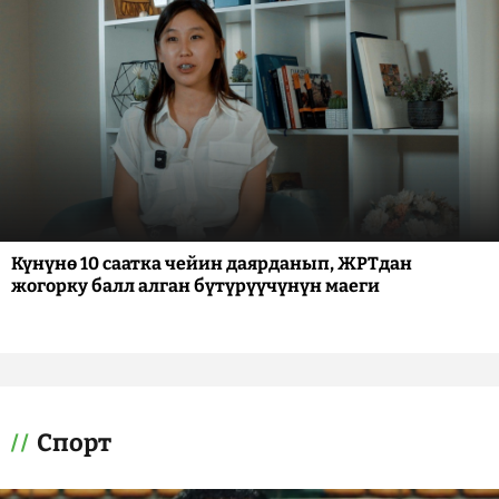
Күнүнө 10 саатка чейин даярданып, ЖРТдан
жогорку балл алган бүтүрүүчүнүн маеги
Спорт