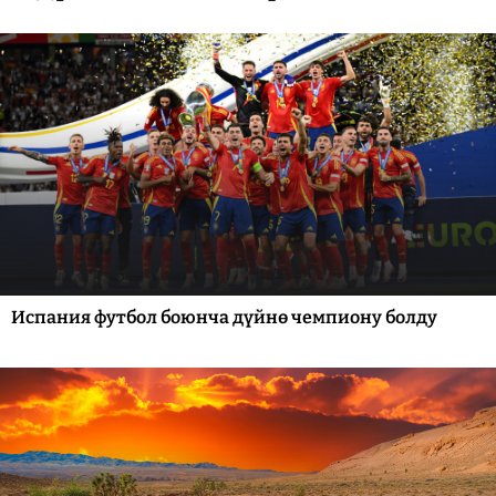
Испания футбол боюнча дүйнө чемпиону болду