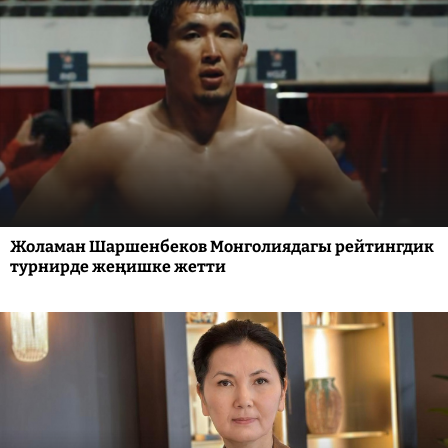
Жоламан Шаршенбеков Монголиядагы рейтингдик
турнирде жеңишке жетти