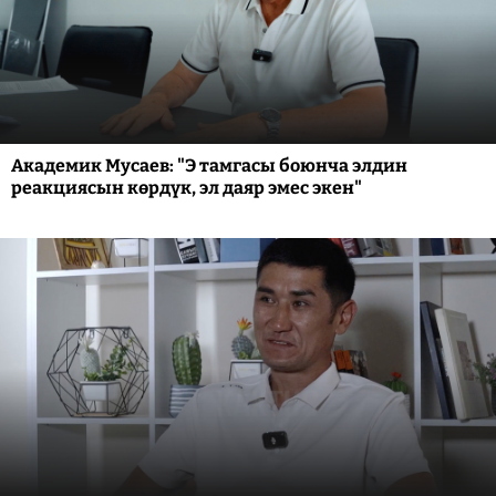
Академик Мусаев: "Э тамгасы боюнча элдин
реакциясын көрдүк, эл даяр эмес экен"