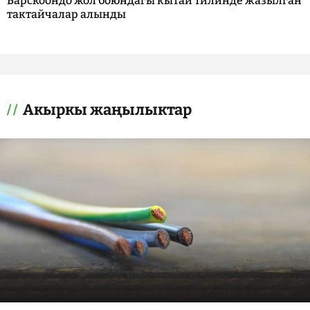
Барскоондо жол боюндагы кытай тилинде жазылган
тактайчалар алынды
Акыркы жаңылыктар