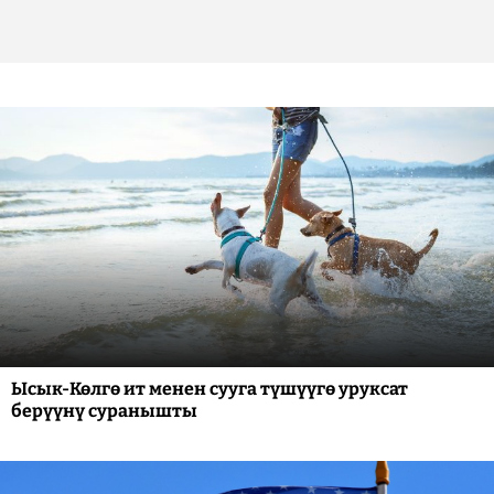
Ысык-Көлгө ит менен сууга түшүүгө уруксат
берүүнү суранышты