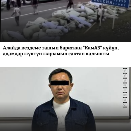
Алайда кездеме ташып бараткан "КамАЗ" күйүп,
адамдар жүктүн жарымын сактап калышты