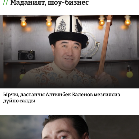
Маданият, шоу-бизнес
Ырчы, дастанчы Алтынбек Каленов мезгилсиз
дүйнө салды