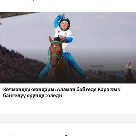
Көчмөндөр оюндары: Аламан байгеде Кара кыз
байгелүү орунду ээледи