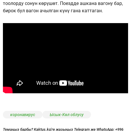
тоолорду сонун көрүшөт. Поездде ашкана вагону бар,
бирок бул вагон ачылган күнү гана каттаган.
коронавирус
Ысык-Көл облусу
Темаңыз барбы? Kaktus.kg'ге жазыңыз Telegram же WhatsApp:
+996