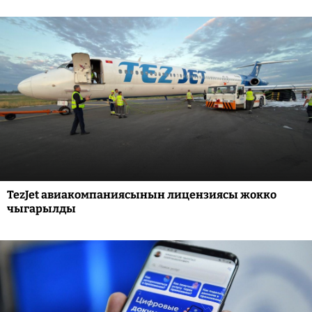
TezJet авиакомпаниясынын лицензиясы жокко
чыгарылды