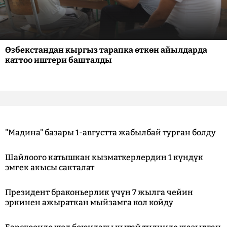
Өзбекстандан кыргыз тарапка өткөн айылдарда
каттоо иштери башталды
"Мадина" базары 1-августта жабылбай турган болду
Шайлоого катышкан кызматкерлердин 1 күндүк
эмгек акысы сакталат
Президент браконьерлик үчүн 7 жылга чейин
эркинен ажыраткан мыйзамга кол койду