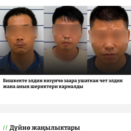
Бишкекте элдин көзүнчө заара ушаткан чет элдик
жана анын шериктери кармалды
Дүйнө жаңылыктары