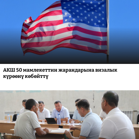
АКШ 50 мамлекеттин жарандарына визалык
күрөөнү көбөйттү