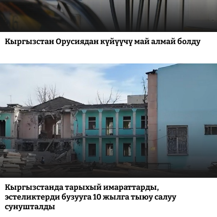
Кыргызстан Орусиядан күйүүчү май алмай болду
Кыргызстанда тарыхый имараттарды,
эстеликтерди бузууга 10 жылга тыюу салуу
сунушталды