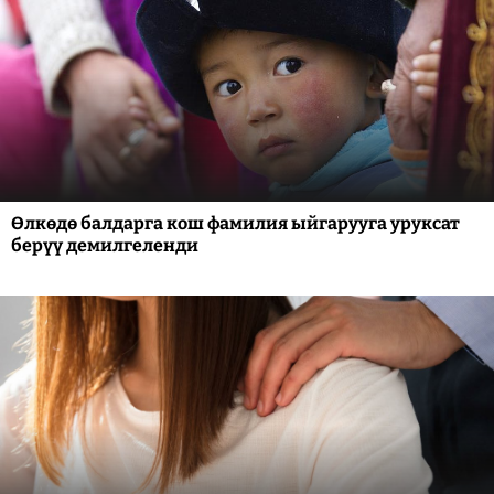
Өлкөдө балдарга кош фамилия ыйгарууга уруксат
берүү демилгеленди