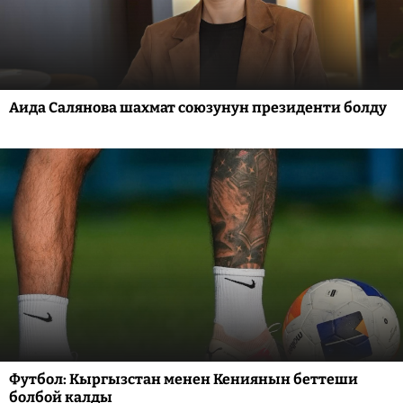
Аида Салянова шахмат союзунун президенти болду
Футбол: Кыргызстан менен Кениянын беттеши
болбой калды