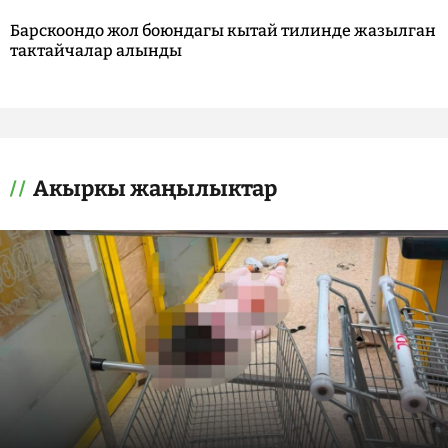
Барскоондо жол боюндагы кытай тилинде жазылган
тактайчалар алынды
Акыркы жаңылыктар