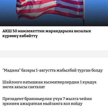
АКШ 50 мамлекеттин жарандарына визалык
күрөөнү көбөйттү
"Мадина" базары 1-августта жабылбай турган болду
Шайлоого катышкан кызматкерлердин 1 күндүк
эмгек акысы сакталат
Президент браконьерлик үчүн 7 жылга чейин
эркинен ажыраткан мыйзамга кол койду