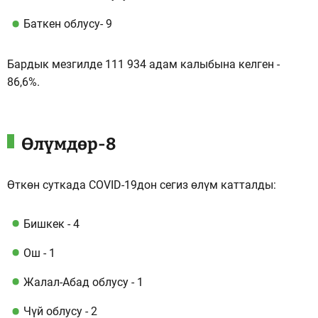
Баткен облусу- 9
Бардык мезгилде 111 934 адам калыбына келген -
86,6%.
Өлүмдөр-8
Өткөн суткада COVID-19дон сегиз өлүм катталды:
Бишкек - ​​4
Ош - 1
Жалал-Абад облусу - 1
Чүй облусу - 2