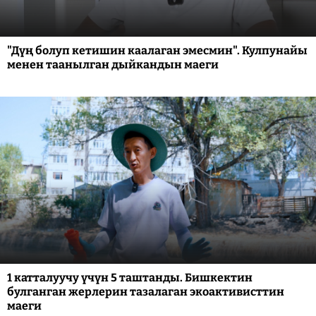
"Дүң болуп кетишин каалаган эмесмин". Кулпунайы
менен таанылган дыйкандын маеги
1 катталуучу үчүн 5 таштанды. Бишкектин
булганган жерлерин тазалаган экоактивисттин
маеги