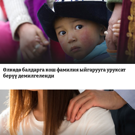
Өлкөдө балдарга кош фамилия ыйгарууга уруксат
берүү демилгеленди