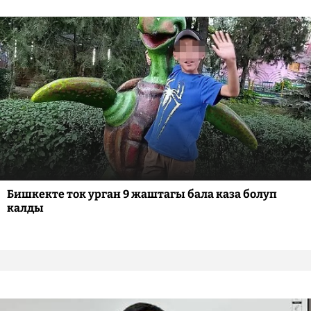
Бишкекте ток урган 9 жаштагы бала каза болуп
калды