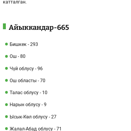
катталган.
Айыккандар-665
Бишкек - ​​293
Ош - 80
Чүй облусу - 96
Ош областы - 70
Талас облусу - 10
Нарын облусу - 9
Ысык-Көл облусу - 27
Жалал-Абад облусу - 71