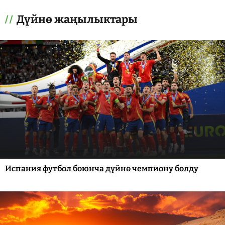
Дүйнө жаңылыктары
Испания футбол боюнча дүйнө чемпиону болду