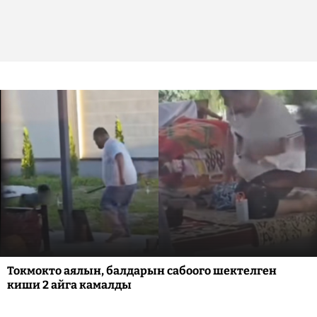
Токмокто аялын, балдарын сабоого шектелген
киши 2 айга камалды