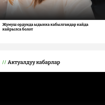
Жумуш ордунда ыдыкка кабылгандар кайда
кайрылса болот
Актуалдуу кабарлар