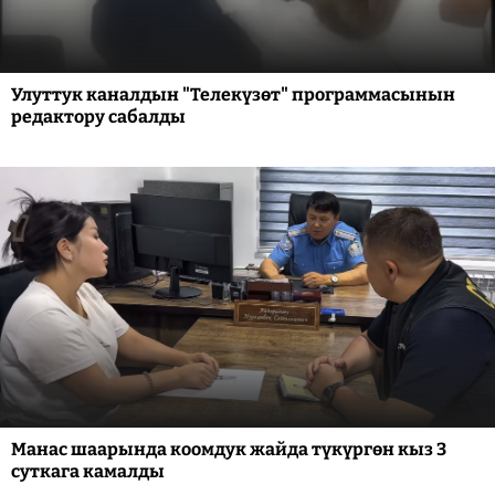
Улуттук каналдын "Телекүзөт" программасынын
редактору сабалды
Манас шаарында коомдук жайда түкүргөн кыз 3
суткага камалды