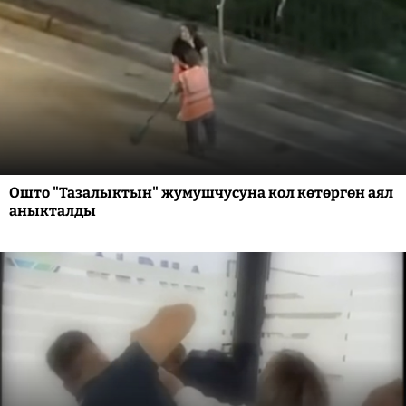
Ошто "Тазалыктын" жумушчусуна кол көтөргөн аял
аныкталды