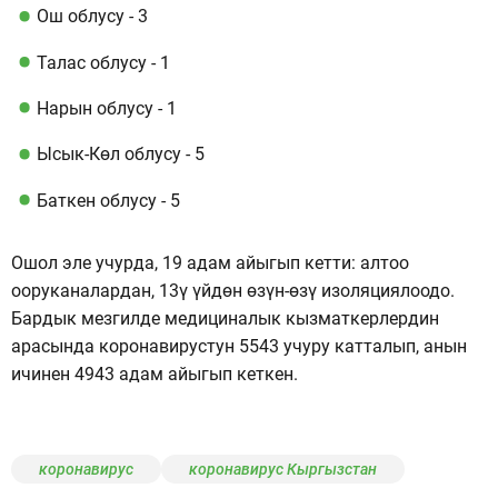
Ош облусу - 3
Талас облусу - 1
Нарын облусу - 1
Ысык-Көл облусу - 5
Баткен облусу - 5
Ошол эле учурда, 19 адам айыгып кетти: алтоо
ооруканалардан, 13ү үйдөн өзүн-өзү изоляциялоодо.
Бардык мезгилде медициналык кызматкерлердин
арасында коронавирустун 5543 учуру катталып, анын
ичинен 4943 адам айыгып кеткен.
коронавирус
коронавирус Кыргызстан