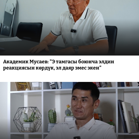
Академик Мусаев: "Э тамгасы боюнча элдин
реакциясын көрдүк, эл даяр эмес экен"