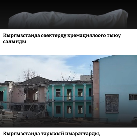
Кыргызстанда сөөктөрдү кремациялоого тыюу
салынды
Кыргызстанда тарыхый имараттарды,