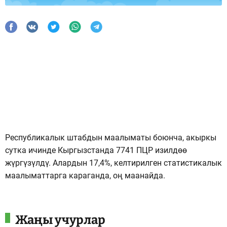
Республикалык штабдын маалыматы боюнча, акыркы
сутка ичинде Кыргызстанда 7741 ПЦР изилдөө
жүргүзүлдү. Алардын 17,4%, келтирилген статистикалык
маалыматтарга караганда, оң маанайда.
Жаңы учурлар