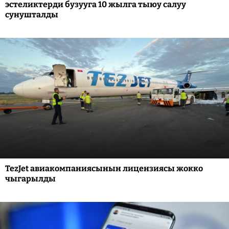
эстеликтерди бузууга 10 жылга тыюу салуу
сунушталды
TezJet авиакомпаниясынын лицензиясы жокко
чыгарылды