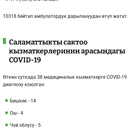
10318 бейтап амбулатордук дарылануудан өтүп жатат.
Саламаттыкты сактоо
кызматкерлеринин арасындагы
COVID-19
Өткөн суткада 38 медициналык кызматкерге COVID-19
диагнозу коюлган:
Бишкек - ​​14
Ош - 4
Чүй облусу - 5