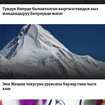
Түндүк Кипрде бычакталган кыргызстандык кыз
жандандыруу бөлүмүндө жатат
Эми Жеңиш чокусуна уруксаты барлар гана чыга
алат