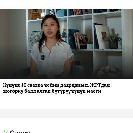
Күнүнө 10 саатка чейин даярданып, ЖРТдан
жогорку балл алган бүтүрүүчүнүн маеги
Спорт