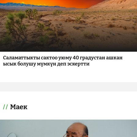
Саламаттыкты сактоо уюму 40 градустан ашкан
ысык болушу мүмкүн деп эскертти
Маек