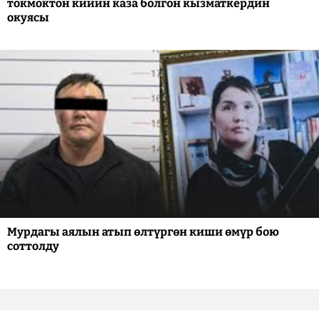
токмоктон кийин каза болгон кызматкердин
окуясы
Мурдагы аялын атып өлтүргөн киши өмүр бою
соттолду