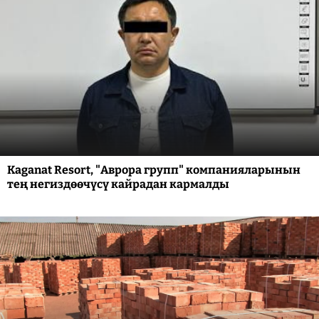
Kaganat Resort, "Аврора групп" компанияларынын
тең негиздөөчүсү кайрадан кармалды