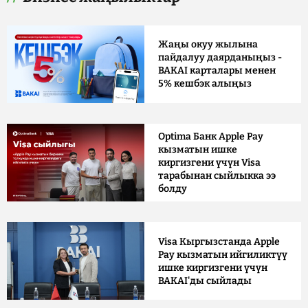
Жаңы окуу жылына
пайдалуу даярданыңыз -
BAKAI карталары менен
5% кешбэк алыңыз
Optima Банк Apple Pay
кызматын ишке
киргизгени үчүн Visa
тарабынан сыйлыкка ээ
болду
Visa Кыргызстанда Apple
Pay кызматын ийгиликтүү
ишке киргизгени үчүн
BAKAI'ды сыйлады