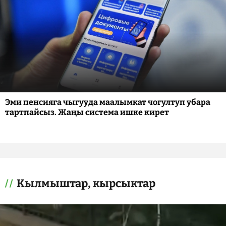
Эми пенсияга чыгууда маалымкат чогултуп убара
тартпайсыз. Жаңы система ишке кирет
Кылмыштар, кырсыктар