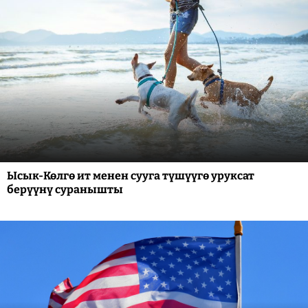
Ысык-Көлгө ит менен сууга түшүүгө уруксат
берүүнү суранышты