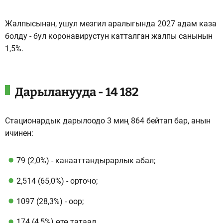
Жалпысынан, ушул мезгил аралыгында 2027 адам каза
болду - бул коронавирустун катталган жалпы санынын
1,5%.
Дарыланууда - 14 182
Стационардык дарылоодо 3 миң 864 бейтап бар, анын
ичинен:
79 (2,0%) - канааттандырарлык абал;
2,514 (65,0%) - орточо;
1097 (28,3%) - оор;
174 (4,5%) өтө татаал.