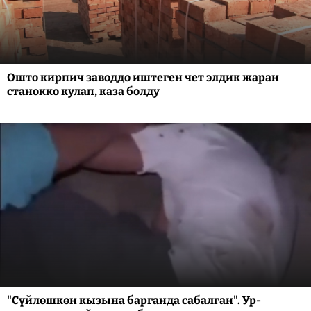
Ошто кирпич заводдо иштеген чет элдик жаран
станокко кулап, каза болду
"Сүйлөшкөн кызына барганда сабалган". Ур-