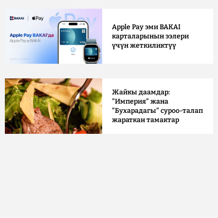
Apple Pay эми BAKAI
карталарынын ээлери
үчүн жеткиликтүү
Жайкы даамдар:
"Империя" жана
"Бухарадагы" суроо-талап
жараткан тамактар