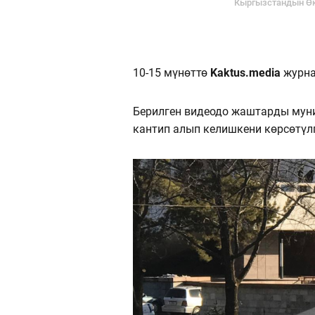
 кетти?
Кыргызстандын Өк
10-15 мүнөттө
Kaktus.media
журна
Берилген видеодо жаштарды мун
кантип алып келишкени көрсөтүл