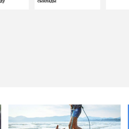
лду
сыйлады