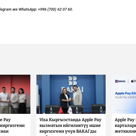
legram же WhatsApp:
+996 (700) 62 07 60.
e Pay
Visa Кыргызстанда Apple Pay
Apple Pay
киргизгени
кызматын ийгиликтүү ишке
карталар
ынан
киргизгени үчүн BAKAI'ды
жеткилик