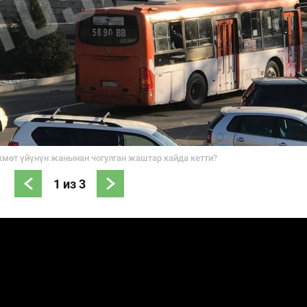
мөт үйүнүн жанынан чогулган жаштар кайда кетти?
1
из
3