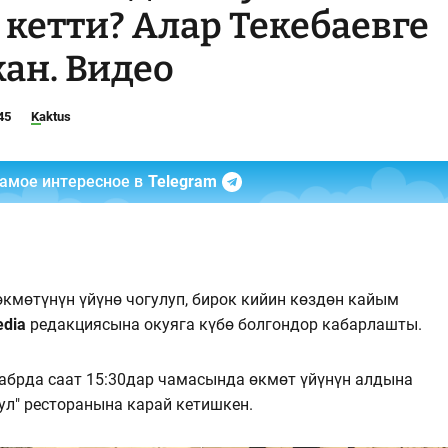
кетти? Алар Текебаевге
ан. Видео
45
Kaktus
самое интересное в
Telegram
кмөтүнүн үйүнө чогулуп, бирок кийин көздөн кайым
edia
редакциясына окуяга күбө болгондор кабарлашты.
кабрда саат 15:30дар чамасында өкмөт үйүнүн алдына
ул" ресторанына карай кетишкен.