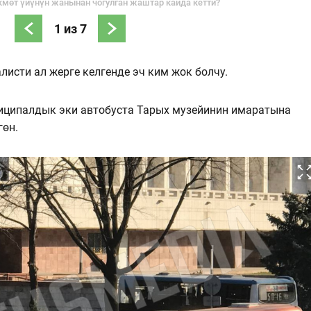
мөт үйүнүн жанынан чогулган жаштар кайда кетти?
1
из
7
листи ал жерге келгенде эч ким жок болчу.
иципалдык эки автобуста Тарых музейинин имаратына
гөн.