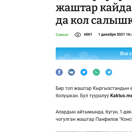
жаштар кайда 
да кол салышк
6001
1 декабря 2021 16:
Саясат
Все 
Бир топ жаштар Кыргызстандын ө
болушкан. Бул тууралуу
Kaktus.m
Алардын айтымында, бүгүн, 1-де
чогулган жаштар Панфилов "Конс