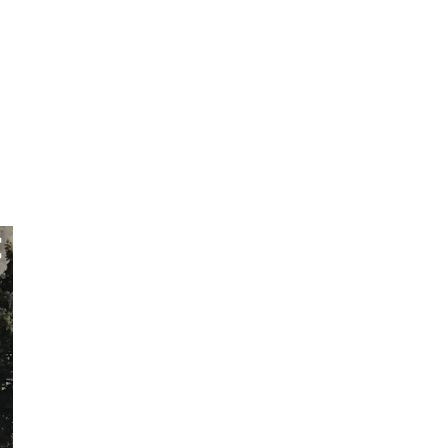
Кыргызстандын Өкмөт үйүнүн жанынан чогулга