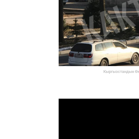
 кетти?
Кыргызстандын Өк