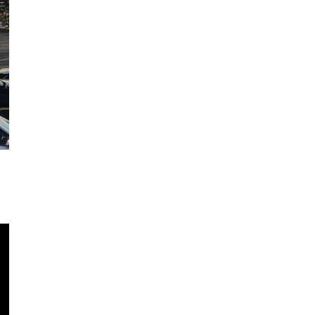
Кыргызстандын Өкмөт үйүнүн жанынан чогулга