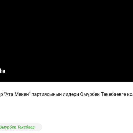
р "Ата Мекен" партиясынын лидери Өмүрбек Текебаевге ко
Өмүрбек Текебаев