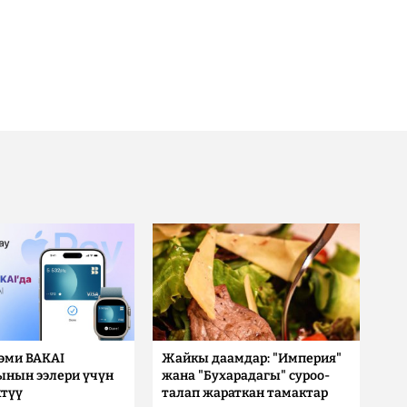
 эми BAKAI
Жайкы даамдар: "Империя"
ынын ээлери үчүн
жана "Бухарадагы" суроо-
түү
талап жараткан тамактар