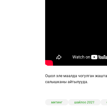
Ошол эле маалда чогулган жашта
салышканы айтылууда.
митинг
шайлоо 2021