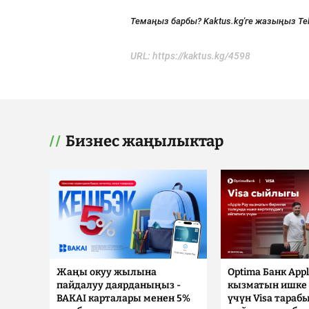
Темаңыз барбы? Kaktus.kg'ге жазыңыз Te
URL:
https://kaktus.kg/4598
Бизнес жаңылыктар
Жаңы окуу жылына
Optima Банк Appl
пайдалуу даярданыңыз -
кызматын ишке 
BAKAI карталары менен 5%
үчүн Visa тараб