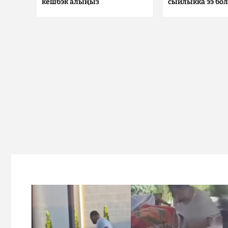
кешбэк алыңыз
сыйлыкка ээ бо