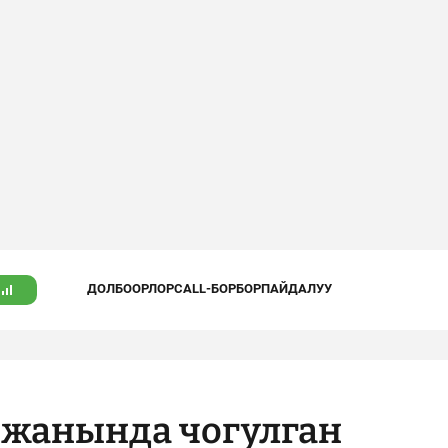
ДОЛБООРЛОР
CALL-БОРБОР
ПАЙДАЛУУ
 жанында чогулган