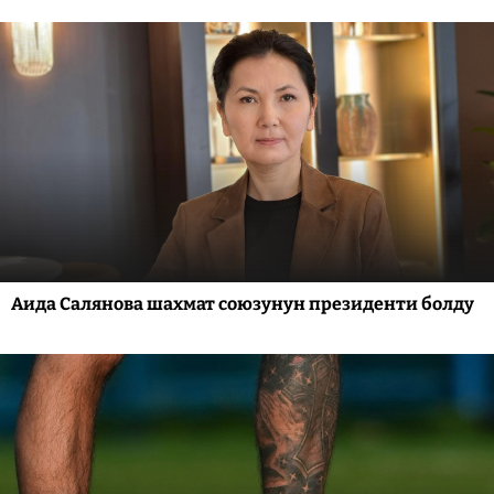
Аида Салянова шахмат союзунун президенти болду