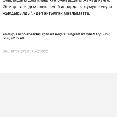
февралдагы дем алыш күн 5-январдагы жумуш күнгө,
26-марттагы дем алыш күн 6-январдагы жумуш күнүнө
жылдырылды", - деп айтылган маалыматта.
Темаңыз барбы? Kaktus.kg'ге жазыңыз Telegram же WhatsApp:
+996
(700) 62 07 60.
URL:
https://kaktus.kg/5022