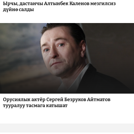
Ырчы, дастанчы Алтынбек Каленов мезгилсиз
дүйнө салды
Орусиялык актёр Сергей Безруков Айтматов
тууралуу тасмага катышат