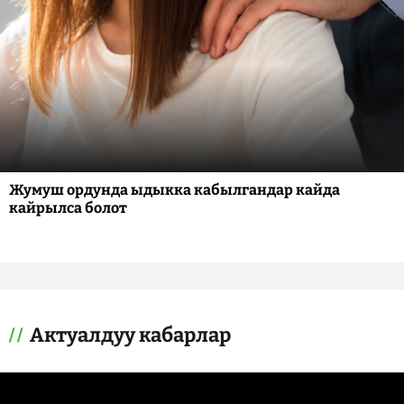
Жумуш ордунда ыдыкка кабылгандар кайда
кайрылса болот
Актуалдуу кабарлар