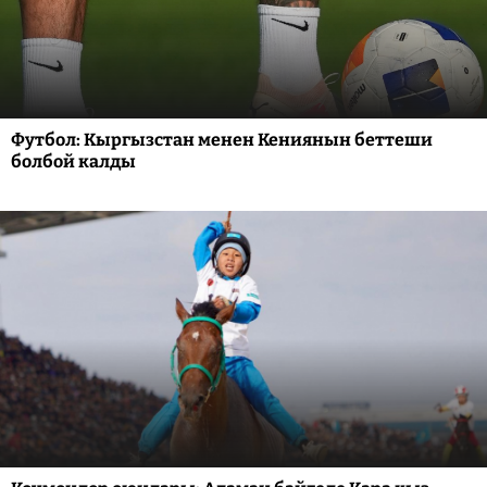
Футбол: Кыргызстан менен Кениянын беттеши
болбой калды