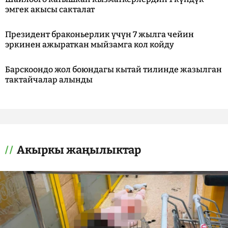
эмгек акысы сакталат
Президент браконьерлик үчүн 7 жылга чейин
эркинен ажыраткан мыйзамга кол койду
Барскоондо жол боюндагы кытай тилинде жазылган
тактайчалар алынды
Акыркы жаңылыктар