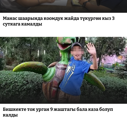
Манас шаарында коомдук жайда түкүргөн кыз 3
суткага камалды
Бишкекте ток урган 9 жаштагы бала каза болуп
калды