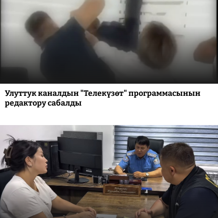
Улуттук каналдын "Телекүзөт" программасынын
редактору сабалды