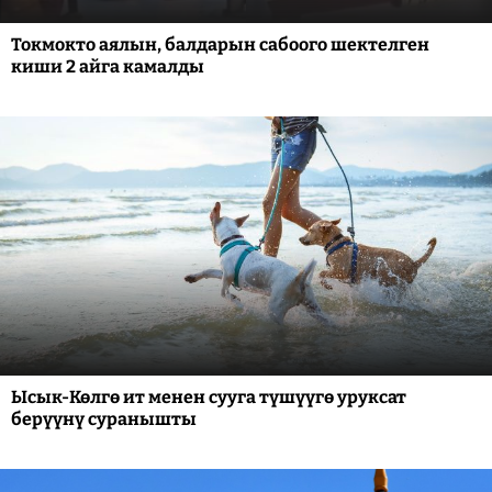
Токмокто аялын, балдарын сабоого шектелген
киши 2 айга камалды
Ысык-Көлгө ит менен сууга түшүүгө уруксат
берүүнү суранышты