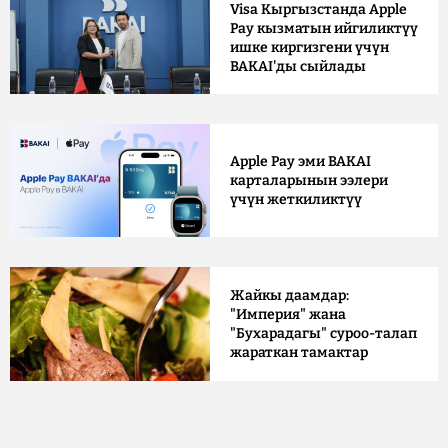
Visa Кыргызстанда Apple
Pay кызматын ийгиликтүү
ишке киргизгени үчүн
BAKAI'ды сыйлады
Apple Pay эми BAKAI
карталарынын ээлери
үчүн жеткиликтүү
Жайкы даамдар:
"Империя" жана
"Бухарадагы" суроо-талап
жараткан тамактар