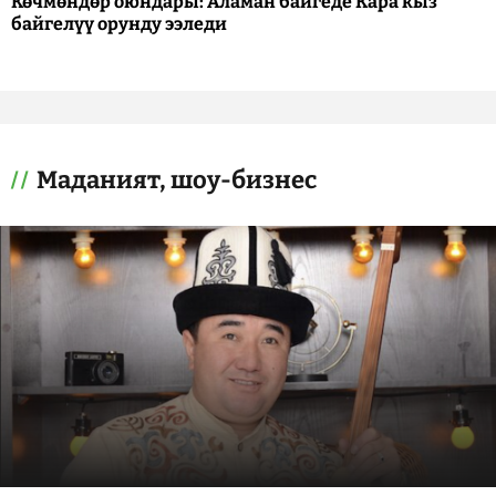
Көчмөндөр оюндары: Аламан байгеде Кара кыз
байгелүү орунду ээледи
Маданият, шоу-бизнес