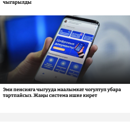
чыгарылды
Эми пенсияга чыгууда маалымкат чогултуп убара
тартпайсыз. Жаңы система ишке кирет