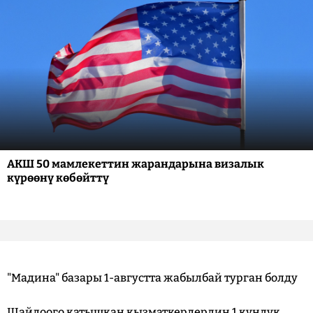
АКШ 50 мамлекеттин жарандарына визалык
күрөөнү көбөйттү
"Мадина" базары 1-августта жабылбай турган болду
Шайлоого катышкан кызматкерлердин 1 күндүк