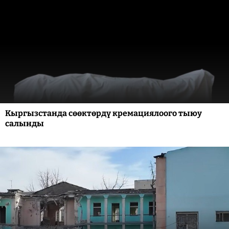
Кыргызстанда сөөктөрдү кремациялоого тыюу
салынды