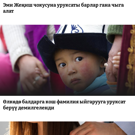
Эми Жеңиш чокусуна уруксаты барлар гана чыга
алат
Өлкөдө балдарга кош фамилия ыйгарууга уруксат
берүү демилгеленди