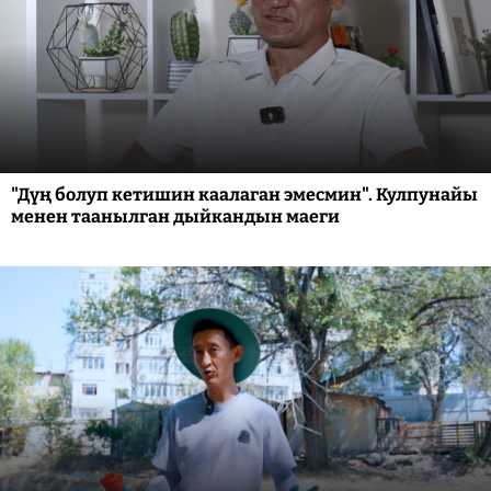
"Дүң болуп кетишин каалаган эмесмин". Кулпунайы
менен таанылган дыйкандын маеги