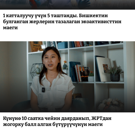
1 катталуучу үчүн 5 таштанды. Бишкектин
булганган жерлерин тазалаган экоактивисттин
маеги
Күнүнө 10 саатка чейин даярданып, ЖРТдан
жогорку балл алган бүтүрүүчүнүн маеги