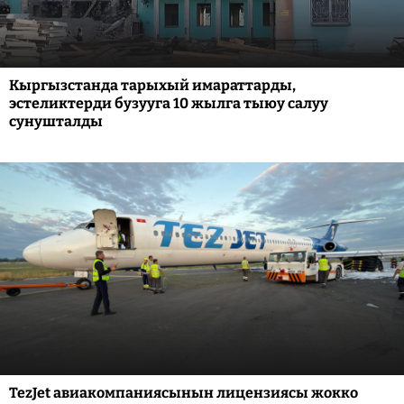
Кыргызстанда тарыхый имараттарды,
эстеликтерди бузууга 10 жылга тыюу салуу
сунушталды
TezJet авиакомпаниясынын лицензиясы жокко