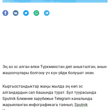
Эң аз эс алган өлкө Түркмөнстан деп аныкталган, анын
жашоочулары болгону үч күн үйдө болушат экен.
Кыргызстандыктар жаңы жылда эң көп эс
алгандардын сап башында турат. Бул туурасында
Sputnik Ближнее зарубежье Telegram каналында
жарыяланган инфографикага таянып,
Sputnik