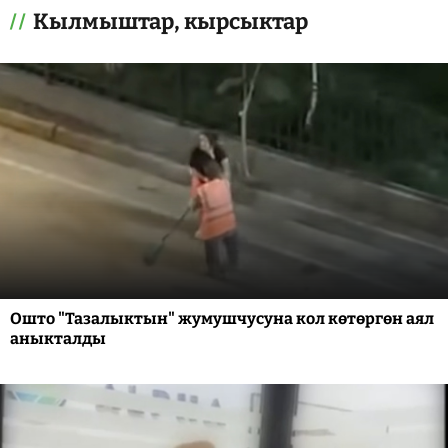
Кылмыштар, кырсыктар
Ошто "Тазалыктын" жумушчусуна кол көтөргөн аял
аныкталды