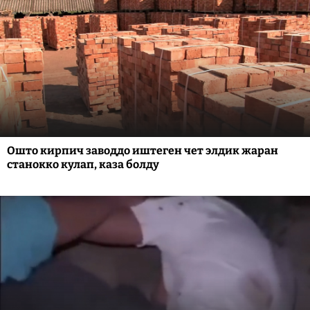
Ошто кирпич заводдо иштеген чет элдик жаран
станокко кулап, каза болду