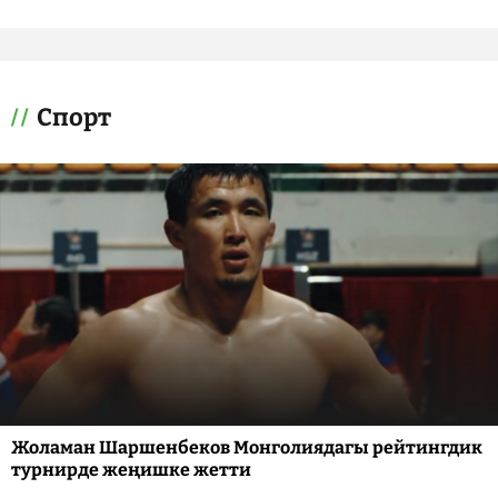
Спорт
Жоламан Шаршенбеков Монголиядагы рейтингдик
турнирде жеңишке жетти