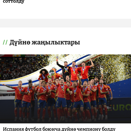
соттолду
Дүйнө жаңылыктары
Испания футбол боюнча дүйнө чемпиону болду