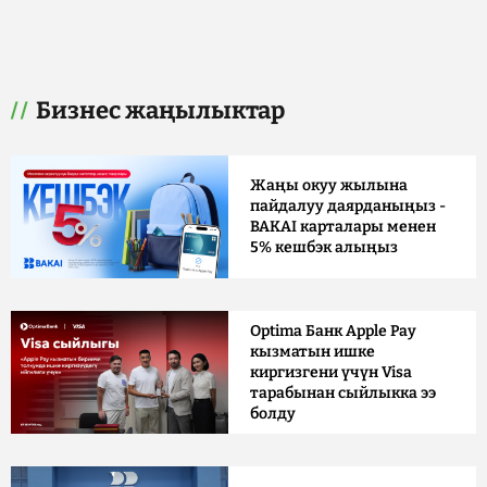
Бизнес жаңылыктар
Жаңы окуу жылына
пайдалуу даярданыңыз -
BAKAI карталары менен
5% кешбэк алыңыз
Optima Банк Apple Pay
кызматын ишке
киргизгени үчүн Visa
тарабынан сыйлыкка ээ
болду