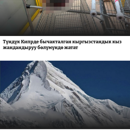
Түндүк Кипрде бычакталган кыргызстандык кыз
жандандыруу бөлүмүндө жатат