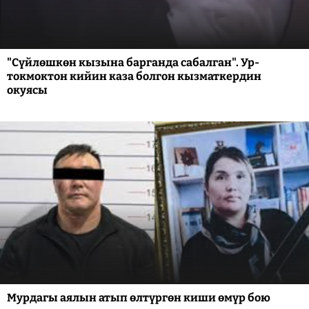
"Сүйлөшкөн кызына барганда сабалган". Ур-
токмоктон кийин каза болгон кызматкердин
окуясы
Мурдагы аялын атып өлтүргөн киши өмүр бою