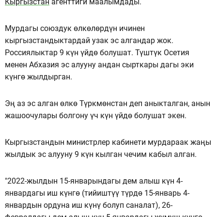
Кыргызстан
агенттиги маалымдады.
Мурдагы союздук өлкөлөрдүн ичинен
кыргызстандыктардай узак эс алгандар жок.
Россиялыктар 9 күн үйдө болушат. Түштүк Осетия
менен Абхазия эс алууну андан сырткары дагы эки
күнгө жылдырган.
Эң аз эс алган өлкө Түркмөнстан деп аныкталган, анын
жашоочулары болгону үч күн үйдө болушат экен.
Кыргызстандын министрлер кабинети мурдараак жаңы
жылдык эс алууну 9 күн кылган чечим кабыл алган.
"2022-жылдын 15-январындагы дем алыш күн 4-
январдагы иш күнгө (тийиштүү түрдө 15-январь 4-
январдын ордуна иш күнү болуп саналат), 26-