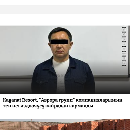
Kaganat Resort, "Аврора групп" компанияларынын
тең негиздөөчүсү кайрадан кармалды