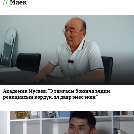
Маек
Академик Мусаев: "Э тамгасы боюнча элдин
реакциясын көрдүк, эл даяр эмес экен"