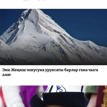
Эми Жеңиш чокусуна уруксаты барлар гана чыга
алат