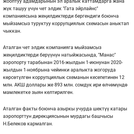
жооптуу адамдарынын эл аралык каттамдарга жана
жүк ташуу үчүн чет элдик "Гата эйрлайнс"
компаниясына жеңилдиктерди бергендиги боюнча
мыйзамсыз туруктуу коррупциялык схемасын аныктап
чыккан.
Аталган чет элдик компанияга мыйзамсыз
жеңилдиктерди берүүнүн натыйжасында, "Манас"
аэропорту тарабынан 2016-жылдын 1-июнунан 2020-
жылдын 1-ноябрына чейинки аралыкта жогоруда
көрсөтүлгөн коррупциялык схеманын кесепетинен 12
млн. АКШ доллары же 893 млн. сомдук ири өлчөмүндө
мамлекетке зыян келтирилген.
Аталган факты боюнча азыркы учурда шектүү катары
аэропорттун дирекциясынын мурдагы башчысы
Н.Белеков кармалган.