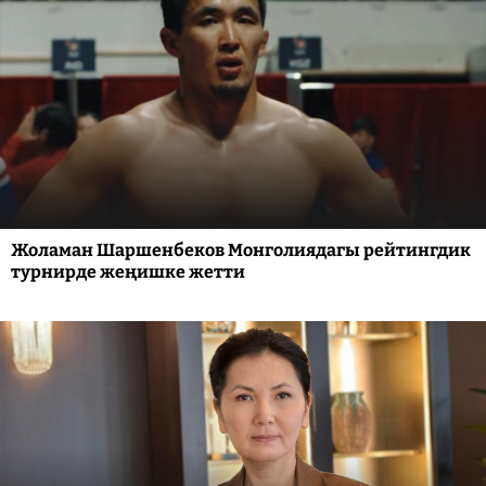
Жоламан Шаршенбеков Монголиядагы рейтингдик
турнирде жеңишке жетти