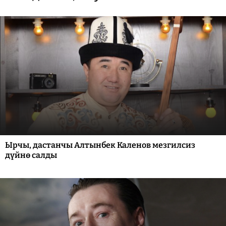
Ырчы, дастанчы Алтынбек Каленов мезгилсиз
дүйнө салды