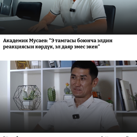
Академик Мусаев: "Э тамгасы боюнча элдин
реакциясын көрдүк, эл даяр эмес экен"