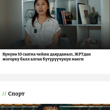
Күнүнө 10 саатка чейин даярданып, ЖРТдан
жогорку балл алган бүтүрүүчүнүн маеги
Спорт