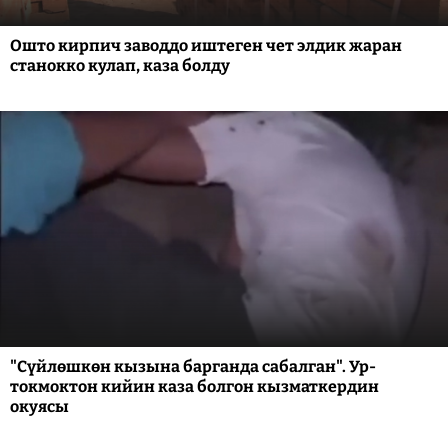
Ошто кирпич заводдо иштеген чет элдик жаран
станокко кулап, каза болду
"Сүйлөшкөн кызына барганда сабалган". Ур-
токмоктон кийин каза болгон кызматкердин
окуясы