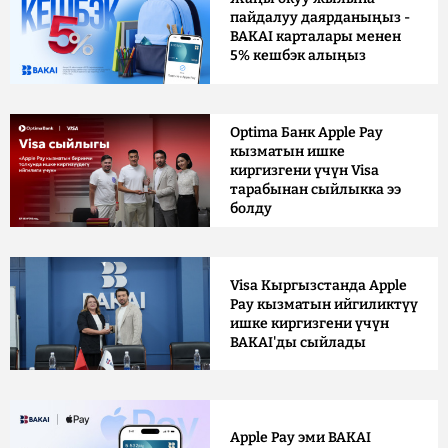
пайдалуу даярданыңыз -
BAKAI карталары менен
5% кешбэк алыңыз
Optima Банк Apple Pay
кызматын ишке
киргизгени үчүн Visa
тарабынан сыйлыкка ээ
болду
Visa Кыргызстанда Apple
Pay кызматын ийгиликтүү
ишке киргизгени үчүн
BAKAI'ды сыйлады
Apple Pay эми BAKAI