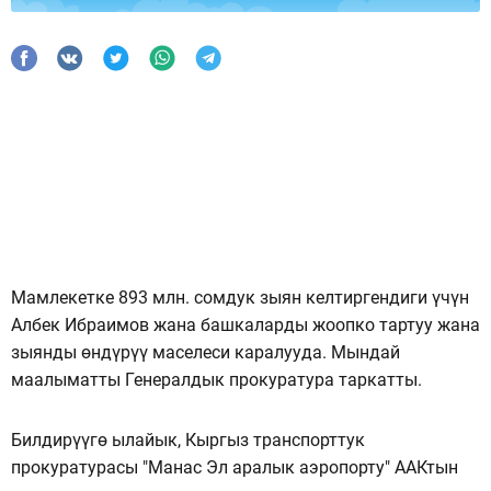
Мамлекетке 893 млн. сомдук зыян келтиргендиги үчүн
Албек Ибраимов жана башкаларды жоопко тартуу жана
зыянды өндүрүү маселеси каралууда. Мындай
маалыматты Генералдык прокуратура таркатты.
Билдирүүгө ылайык, Кыргыз транспорттук
прокуратурасы "Манас Эл аралык аэропорту" ААКтын