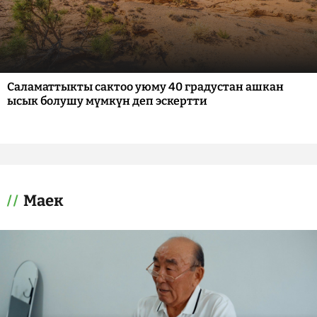
Саламаттыкты сактоо уюму 40 градустан ашкан
ысык болушу мүмкүн деп эскертти
Маек