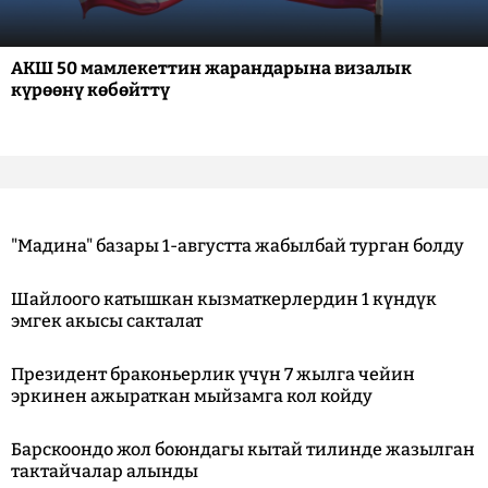
АКШ 50 мамлекеттин жарандарына визалык
күрөөнү көбөйттү
"Мадина" базары 1-августта жабылбай турган болду
Шайлоого катышкан кызматкерлердин 1 күндүк
эмгек акысы сакталат
Президент браконьерлик үчүн 7 жылга чейин
эркинен ажыраткан мыйзамга кол койду
Барскоондо жол боюндагы кытай тилинде жазылган
тактайчалар алынды