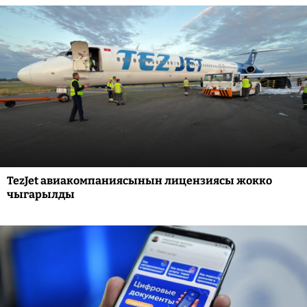
TezJet авиакомпаниясынын лицензиясы жокко
чыгарылды