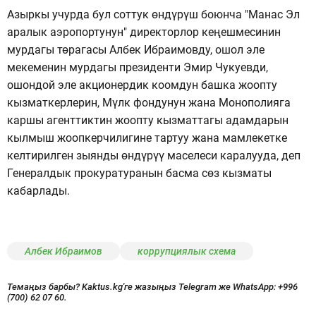
Азыркы учурда бул соттук өндүрүш боюнча "Манас Эл
аралык аэропортунун" директорлор кеңешмесинин
мурдагы төрагасы Албек Ибраимовду, ошол эле
мекеменин мурдагы президенти Эмир Чукуевди,
ошондой эле акционердик коомдун башка жоопту
кызматкерлерин, Мүлк фондунун жана Монополияга
каршы агенттиктин жоопту кызматтагы адамдарын
кылмыш жоопкерчилигине тартуу жана мамлекетке
келтирилген зыянды өндүрүү маселеси каралууда, деп
Генералдык прокуратуранын басма сөз кызматы
кабарлады.
Албек Ибраимов
коррупциялык схема
Темаңыз барбы? Kaktus.kg'ге жазыңыз Telegram же WhatsApp:
+996
(700) 62 07 60.