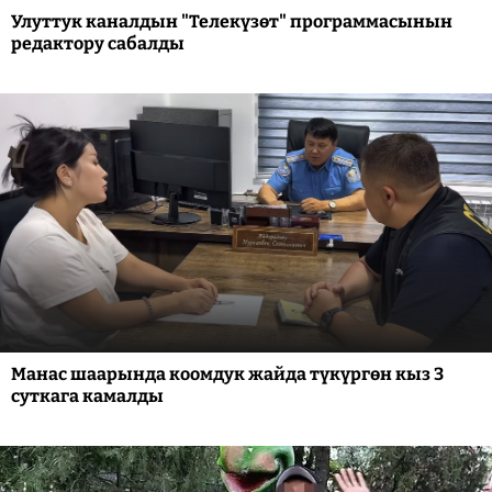
Улуттук каналдын "Телекүзөт" программасынын
редактору сабалды
Манас шаарында коомдук жайда түкүргөн кыз 3
суткага камалды