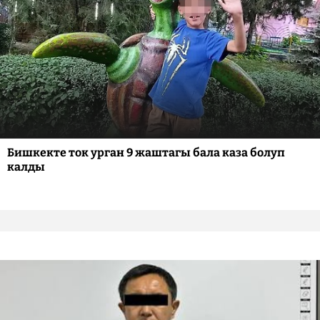
Бишкекте ток урган 9 жаштагы бала каза болуп
калды