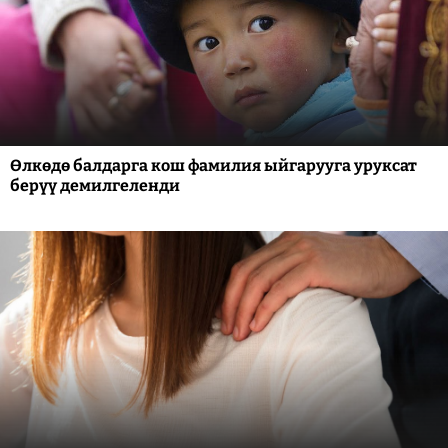
Өлкөдө балдарга кош фамилия ыйгарууга уруксат
берүү демилгеленди