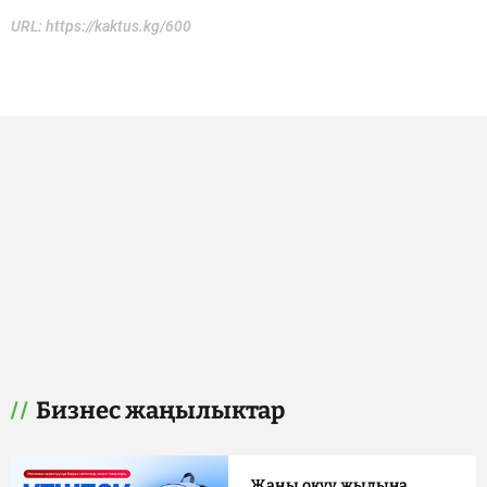
URL:
https://kaktus.kg/600
Бизнес жаңылыктар
Жаңы окуу жылына