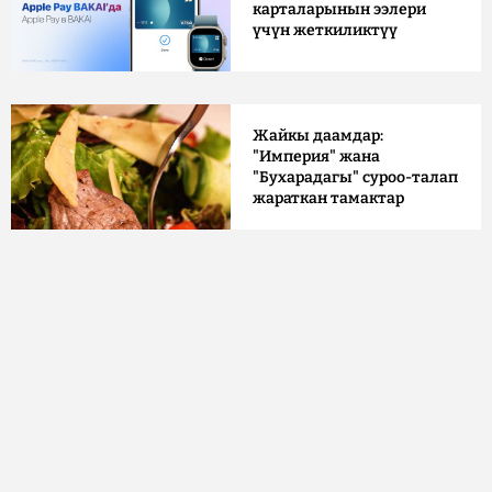
карталарынын ээлери
үчүн жеткиликтүү
Жайкы даамдар:
"Империя" жана
"Бухарадагы" суроо-талап
жараткан тамактар