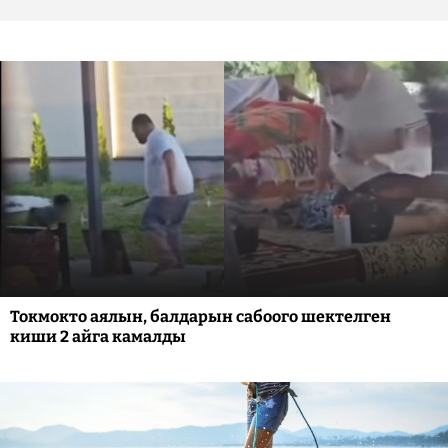
Токмокто аялын, балдарын сабоого шектелген
киши 2 айга камалды