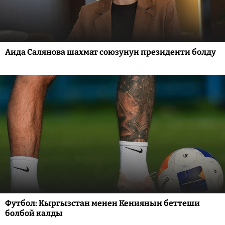
Аида Салянова шахмат союзунун президенти болду
Футбол: Кыргызстан менен Кениянын беттеши
болбой калды