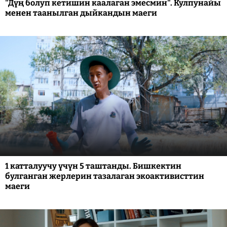
"Дүң болуп кетишин каалаган эмесмин". Кулпунайы
менен таанылган дыйкандын маеги
1 катталуучу үчүн 5 таштанды. Бишкектин
булганган жерлерин тазалаган экоактивисттин
маеги