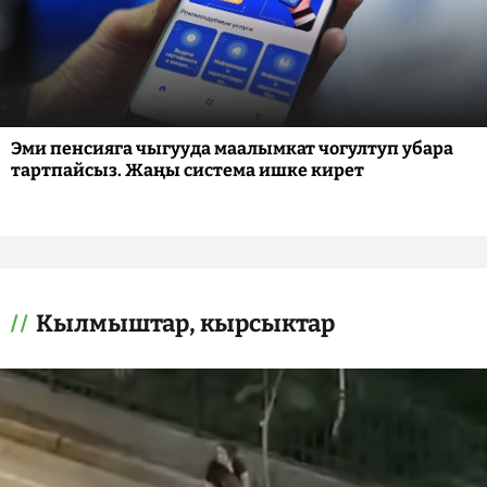
Эми пенсияга чыгууда маалымкат чогултуп убара
тартпайсыз. Жаңы система ишке кирет
Кылмыштар, кырсыктар