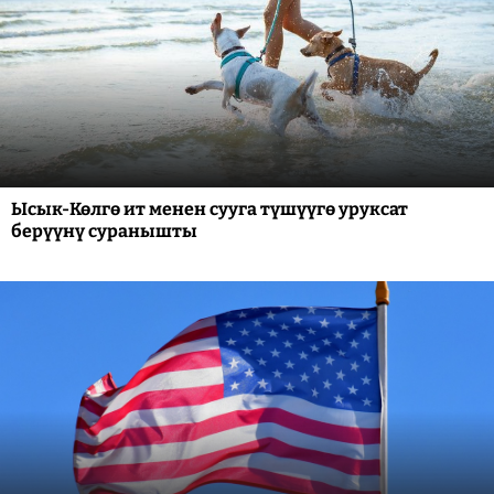
Ысык-Көлгө ит менен сууга түшүүгө уруксат
берүүнү суранышты