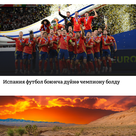
Испания футбол боюнча дүйнө чемпиону болду