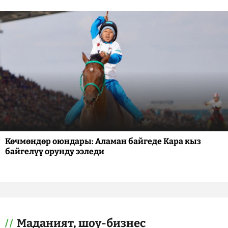
Көчмөндөр оюндары: Аламан байгеде Кара кыз
байгелүү орунду ээледи
Маданият, шоу-бизнес