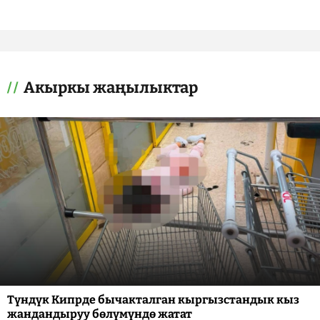
Акыркы жаңылыктар
Түндүк Кипрде бычакталган кыргызстандык кыз
жандандыруу бөлүмүндө жатат