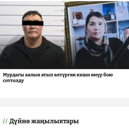
Мурдагы аялын атып өлтүргөн киши өмүр бою
соттолду
Дүйнө жаңылыктары