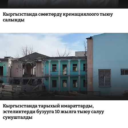
Кыргызстанда сөөктөрдү кремациялоого тыюу
салынды
Кыргызстанда тарыхый имараттарды,
эстеликтерди бузууга 10 жылга тыюу салуу
сунушталды