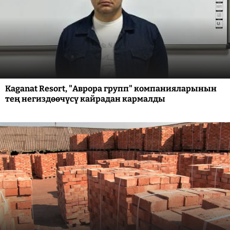
Kaganat Resort, "Аврора групп" компанияларынын
тең негиздөөчүсү кайрадан кармалды