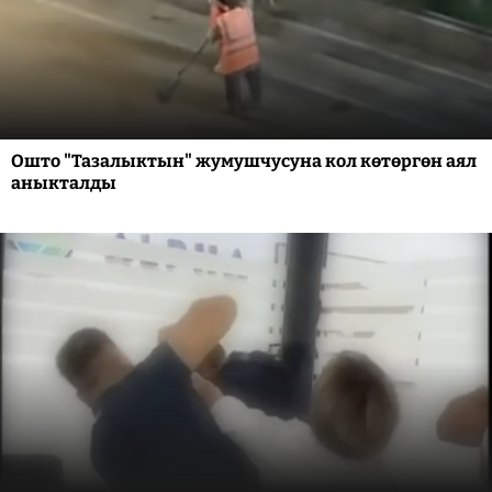
Ошто "Тазалыктын" жумушчусуна кол көтөргөн аял
аныкталды