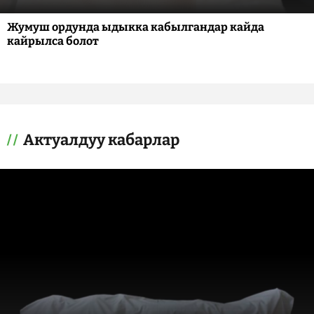
Жумуш ордунда ыдыкка кабылгандар кайда
кайрылса болот
Актуалдуу кабарлар