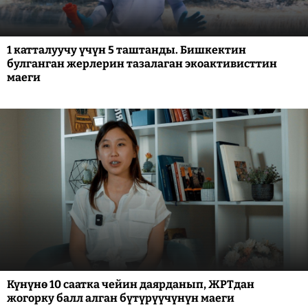
1 катталуучу үчүн 5 таштанды. Бишкектин
булганган жерлерин тазалаган экоактивисттин
маеги
Күнүнө 10 саатка чейин даярданып, ЖРТдан
жогорку балл алган бүтүрүүчүнүн маеги