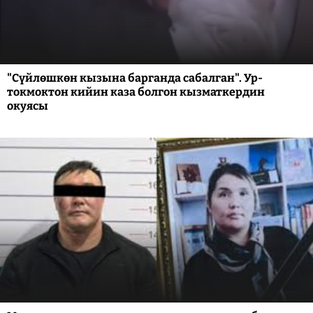
"Сүйлөшкөн кызына барганда сабалган". Ур-
токмоктон кийин каза болгон кызматкердин
окуясы