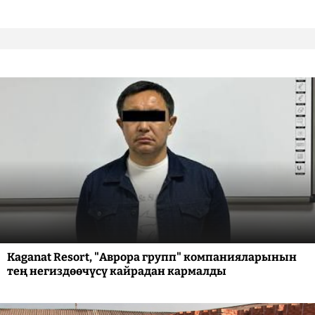
Kaganat Resort, "Аврора групп" компанияларынын
тең негиздөөчүсү кайрадан кармалды