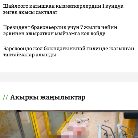
Шайлоого катышкан кызматкерлердин 1 күндүк
эмгек акысы сакталат
Президент браконьерлик үчүн 7 жылга чейин
эркинен ажыраткан мыйзамга кол койду
Барскоондо жол боюндагы кытай тилинде жазылган
тактайчалар алынды
Акыркы жаңылыктар