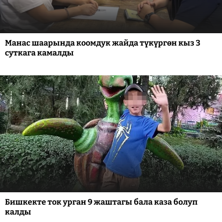
Манас шаарында коомдук жайда түкүргөн кыз 3
суткага камалды
Бишкекте ток урган 9 жаштагы бала каза болуп
калды