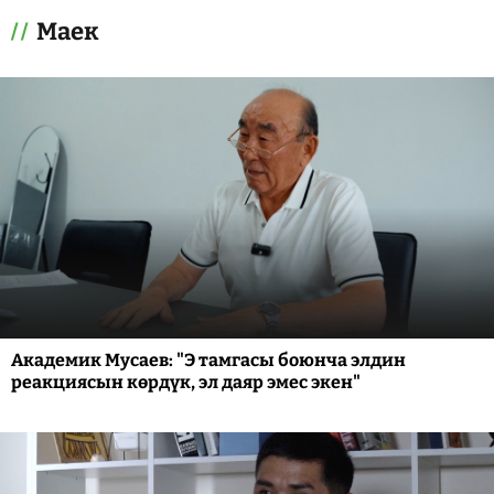
Маек
Академик Мусаев: "Э тамгасы боюнча элдин
реакциясын көрдүк, эл даяр эмес экен"