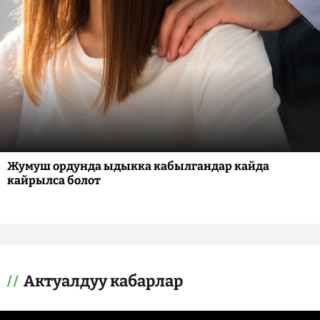
Жумуш ордунда ыдыкка кабылгандар кайда
кайрылса болот
Актуалдуу кабарлар