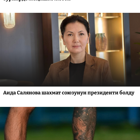
Аида Салянова шахмат союзунун президенти болду