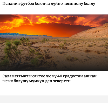
Испания футбол боюнча дүйнө чемпиону болду
Саламаттыкты сактоо уюму 40 градустан ашкан
ысык болушу мүмкүн деп эскертти