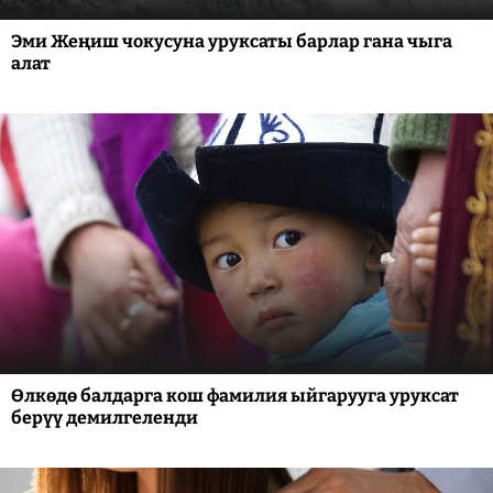
Эми Жеңиш чокусуна уруксаты барлар гана чыга
алат
Өлкөдө балдарга кош фамилия ыйгарууга уруксат
берүү демилгеленди