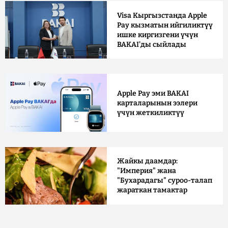
Visa Кыргызстанда Apple
Pay кызматын ийгиликтүү
ишке киргизгени үчүн
BAKAI'ды сыйлады
Apple Pay эми BAKAI
карталарынын ээлери
үчүн жеткиликтүү
Жайкы даамдар:
"Империя" жана
"Бухарадагы" суроо-талап
жараткан тамактар