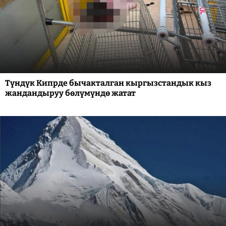
Түндүк Кипрде бычакталган кыргызстандык кыз
жандандыруу бөлүмүндө жатат