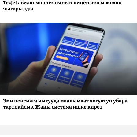
TezJet авиакомпаниясынын лицензиясы жокко
чыгарылды
Эми пенсияга чыгууда маалымкат чогултуп убара
тартпайсыз. Жаңы система ишке кирет