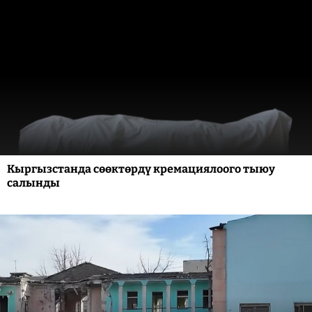
Кыргызстанда сөөктөрдү кремациялоого тыюу
салынды