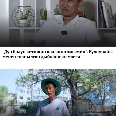
"Дүң болуп кетишин каалаган эмесмин". Кулпунайы
менен таанылган дыйкандын маеги