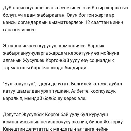
Дубалдын кулашынын кесепетинен эки батир жараксыз
болуп, үч адам жабыркаган. Окуя болгон жерге ар
кайсы органдардын кызматкерлери 12 сааттан кийин
гана келишкен.
Эл жапа чеккен курулуш компаниясы бардык
жабырлануучуларга жардам көрсөтүүнү өз мойнуна
алганын Жусупбек Коргонбай уулу өзү социалдык
тармактагы баракчасында билдирди.
"Бул кокустук", - деди депутат. Белгилей кетсек, дубал
катуу шамалдан урап түшкөн. Албетте, коопсуздук
каралып, мындай болбошу керек эле.
Депутат Жусупбек Коргонбай уулу бул курулуш
компаниясынын негиздөөчүсү экенин, бирок Жогорку
Кеңештин депутаттык мандатын алганга чейин