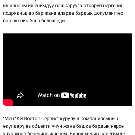
ишкананы ишенимдүү башкарууга өткөрүп бергенин,
подрядчылар бар жана аларда бардык документтер
бар экенин баса белгиледи.
"Мен "KG Восток Сервис" курулуш компаниясынын
өкүлдөрү өз объекти үчүн жана башка бардык нерсе
үчүн жооп берерине ишенем. Бирок менин дарегимде