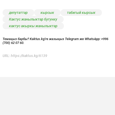
депутаттар
кырсык
табигый кырсык
Кактус жанылыктар бугунку
кактус акыркы жанылыктар
Темаңыз барбы? Kaktus.kg'ге жазыңыз Telegram же WhatsApp:
+996
(700) 62 07 60.
URL:
https://kaktus.kg/6139