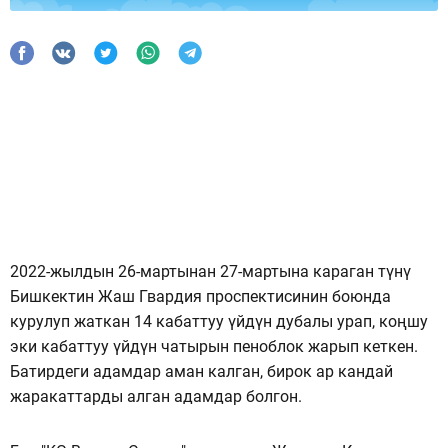
2022-жылдын 26-мартынан 27-мартына караган түнү
Бишкектин Жаш Гвардия проспектисинин боюнда
курулуп жаткан 14 кабаттуу үйдүн дубалы урап, коңшу
эки кабаттуу үйдүн чатырын пеноблок жарып кеткен.
Батирдеги адамдар аман калган, бирок ар кандай
жаракаттарды алган адамдар болгон.