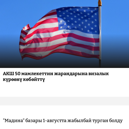
АКШ 50 мамлекеттин жарандарына визалык
күрөөнү көбөйттү
"Мадина" базары 1-августта жабылбай турган болду