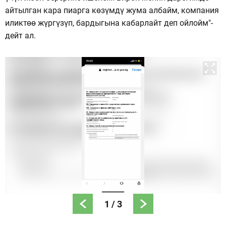
айтылган кара пиарга көзүмдү жума албайм, компания
иликтөө жүргүзүп, бардыгына кабарлайт деп ойлойм"-
дейт ал.
1
/
3