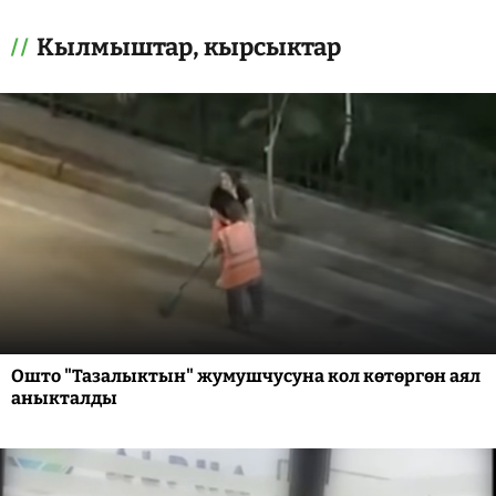
Кылмыштар, кырсыктар
Ошто "Тазалыктын" жумушчусуна кол көтөргөн аял
аныкталды