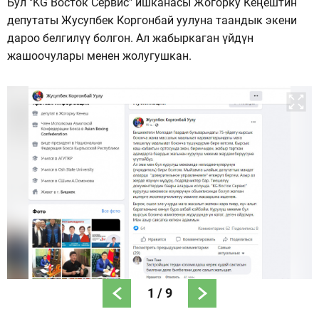
Бул "KG Восток Сервис" ишканасы Жогорку Кеңештин
депутаты Жусупбек Коргонбай уулуна таандык экени
дароо белгилүү болгон. Ал жабыркаган үйдүн
жашоочулары менен жолугушкан.
1
/
9