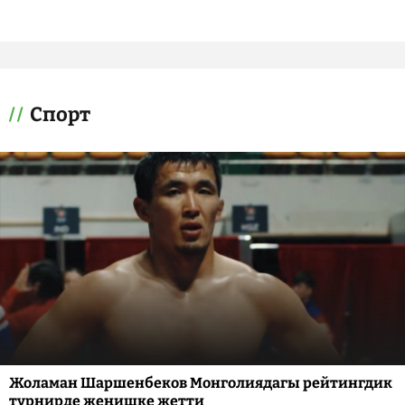
Спорт
Жоламан Шаршенбеков Монголиядагы рейтингдик
турнирде жеңишке жетти