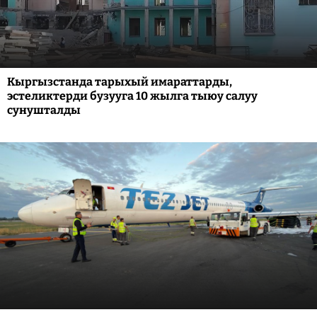
Кыргызстанда тарыхый имараттарды,
эстеликтерди бузууга 10 жылга тыюу салуу
сунушталды