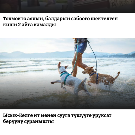
Токмокто аялын, балдарын сабоого шектелген
киши 2 айга камалды
Ысык-Көлгө ит менен сууга түшүүгө уруксат
берүүнү суранышты