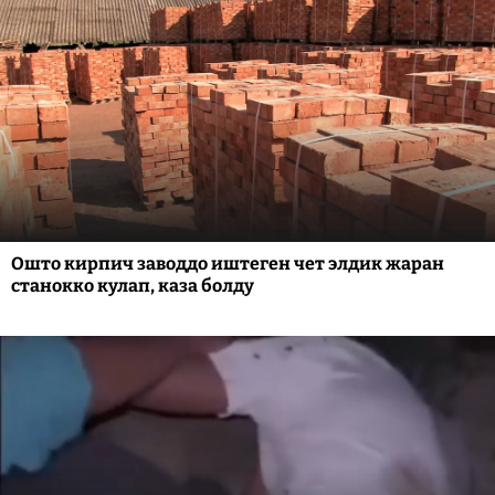
Ошто кирпич заводдо иштеген чет элдик жаран
станокко кулап, каза болду