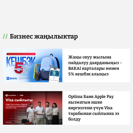
Бизнес жаңылыктар
Жаңы окуу жылына
пайдалуу даярданыңыз -
BAKAI карталары менен
5% кешбэк алыңыз
Optima Банк Apple Pay
кызматын ишке
киргизгени үчүн Visa
тарабынан сыйлыкка ээ
болду