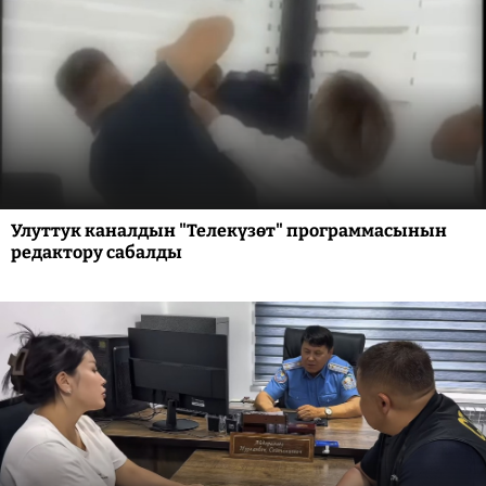
Улуттук каналдын "Телекүзөт" программасынын
редактору сабалды