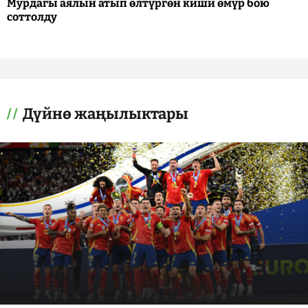
Мурдагы аялын атып өлтүргөн киши өмүр бою
соттолду
Дүйнө жаңылыктары