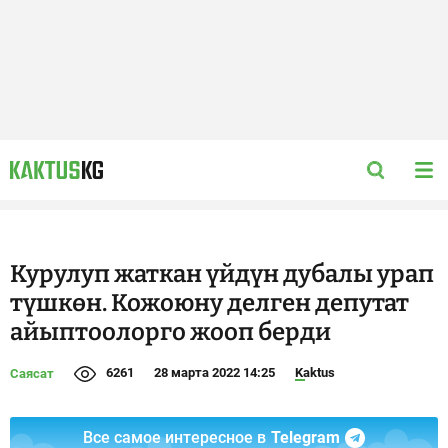
Курулуп жаткан үйдүн дубалы урап
түшкөн. Кожоюну делген депутат
айыптоолорго жооп берди
6261
28 марта 2022 14:25
Kaktus
Саясат
Все самое интересное в
Telegram