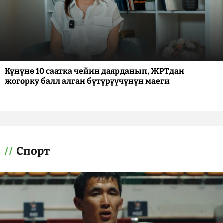
Күнүнө 10 саатка чейин даярданып, ЖРТдан
жогорку балл алган бүтүрүүчүнүн маеги
Спорт