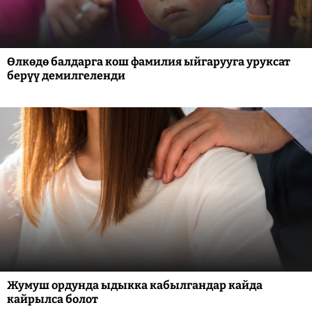
Өлкөдө балдарга кош фамилия ыйгарууга уруксат
берүү демилгеленди
Жумуш ордунда ыдыкка кабылгандар кайда
кайрылса болот