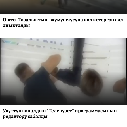
Ошто "Тазалыктын" жумушчусуна кол көтөргөн аял
аныкталды
Улуттук каналдын "Телекүзөт" программасынын
редактору сабалды