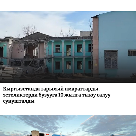
Кыргызстанда тарыхый имараттарды,
эстеликтерди бузууга 10 жылга тыюу салуу
сунушталды