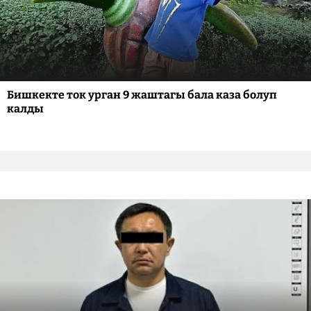
Бишкекте ток урган 9 жаштагы бала каза болуп
калды