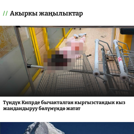
Акыркы жаңылыктар
Түндүк Кипрде бычакталган кыргызстандык кыз
жандандыруу бөлүмүндө жатат