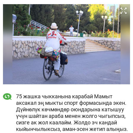
75 жашка чыкканына карабай Мамыт
аксакал эң мыкты спорт формасында экен.
Дүйнөлүк көчмөндөр оюндарына катышуу
үчүн шайтан араба менен жолго чыгыпсыз,
сизге ак жол каалайм. Жолдо эч кандай
кыйынчылыксыз, аман-эсен жетип алыңыз.