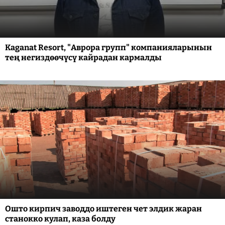
Kaganat Resort, "Аврора групп" компанияларынын
тең негиздөөчүсү кайрадан кармалды
Ошто кирпич заводдо иштеген чет элдик жаран
станокко кулап, каза болду