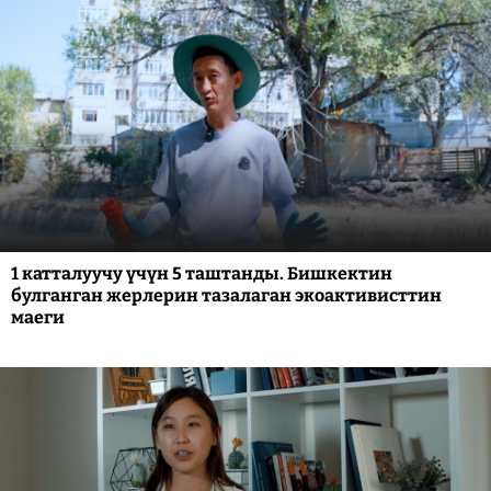
1 катталуучу үчүн 5 таштанды. Бишкектин
булганган жерлерин тазалаган экоактивисттин
маеги