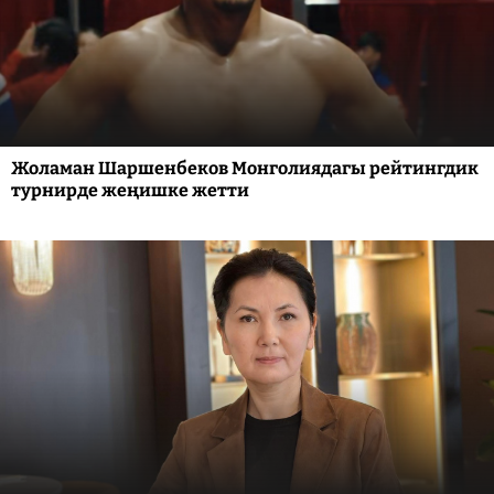
Жоламан Шаршенбеков Монголиядагы рейтингдик
турнирде жеңишке жетти