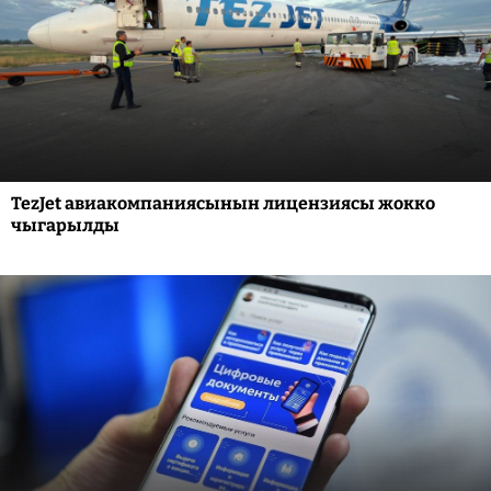
TezJet авиакомпаниясынын лицензиясы жокко
чыгарылды