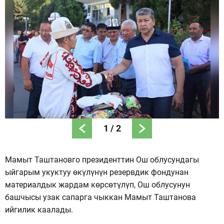
1
/
2
Мамыт Таштановго президенттин Ош облусундагы
ыйгарым укуктуу өкүлүнүн резервдик фондунан
материалдык жардам көрсөтүлүп, Ош облусунун
башчысы узак сапарга чыккан Мамыт Таштанова
ийгилик каалады.