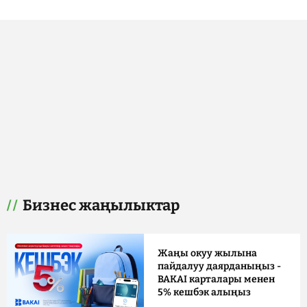
Бизнес жаңылыктар
Жаңы окуу жылына
пайдалуу даярданыңыз -
BAKAI карталары менен
5% кешбэк алыңыз