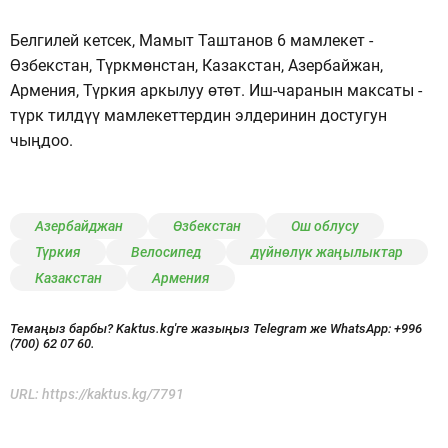
Белгилей кетсек, Мамыт Таштанов 6 мамлекет -
Өзбекстан, Түркмөнстан, Казакстан, Азербайжан,
Армения, Түркия аркылуу өтөт. Иш-чаранын максаты -
түрк тилдүү мамлекеттердин элдеринин достугун
чыңдоо.
Азербайджан
Өзбекстан
Ош облусу
Түркия
Велосипед
дүйнөлүк жаңылыктар
Казакстан
Армения
Темаңыз барбы? Kaktus.kg'ге жазыңыз Telegram же WhatsApp:
+996
(700) 62 07 60.
URL:
https://kaktus.kg/7791