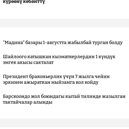
күрөөнү көбөйттү
"Мадина" базары 1-августта жабылбай турган болду
Шайлоого катышкан кызматкерлердин 1 күндүк
эмгек акысы сакталат
Президент браконьерлик үчүн 7 жылга чейин
эркинен ажыраткан мыйзамга кол койду
Барскоондо жол боюндагы кытай тилинде жазылган
тактайчалар алынды