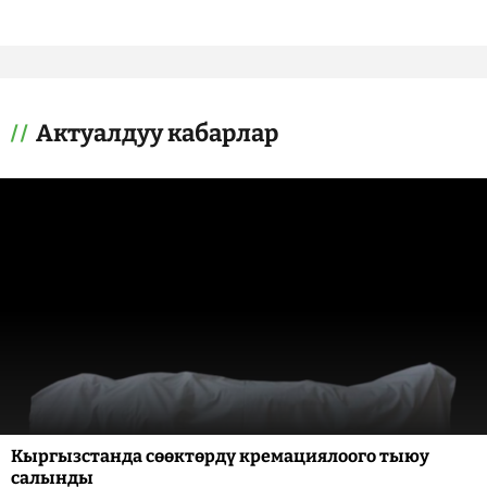
Актуалдуу кабарлар
Кыргызстанда сөөктөрдү кремациялоого тыюу
салынды