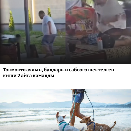
Токмокто аялын, балдарын сабоого шектелген
киши 2 айга камалды