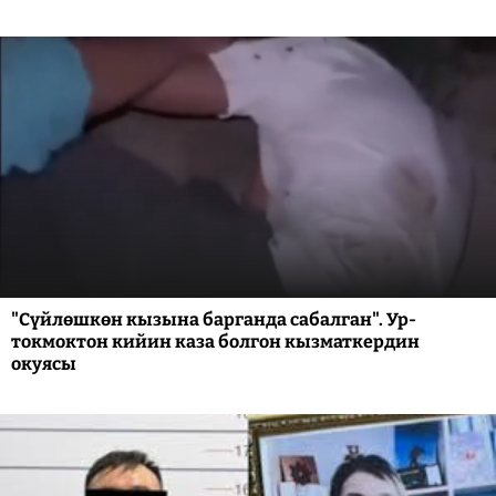
"Сүйлөшкөн кызына барганда сабалган". Ур-
токмоктон кийин каза болгон кызматкердин
окуясы