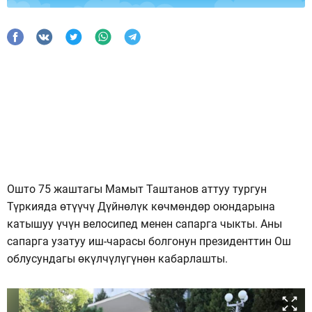
Ошто 75 жаштагы Мамыт Таштанов аттуу тургун
Түркияда өтүүчү Дүйнөлүк көчмөндөр оюндарына
катышуу үчүн велосипед менен сапарга чыкты. Аны
сапарга узатуу иш-чарасы болгонун президенттин Ош
облусундагы өкүлчүлүгүнөн кабарлашты.