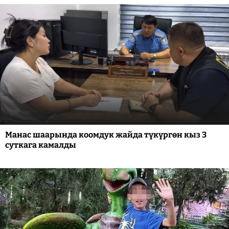
Манас шаарында коомдук жайда түкүргөн кыз 3
суткага камалды