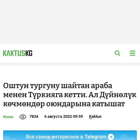
Оштун тургуну шайтан араба
менен Түркияга кетти. Ал Дүйнөлүк
көчмөндөр оюндарына катышат
7834
6 августа 2022 09:59
Kaktus
Коом
Все самое интересное в
Telegram