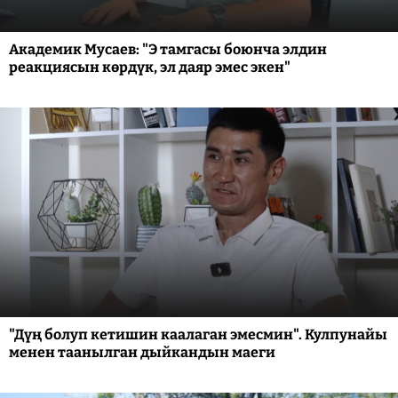
Академик Мусаев: "Э тамгасы боюнча элдин
реакциясын көрдүк, эл даяр эмес экен"
"Дүң болуп кетишин каалаган эмесмин". Кулпунайы
менен таанылган дыйкандын маеги