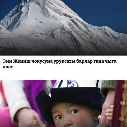
Эми Жеңиш чокусуна уруксаты барлар гана чыга
алат