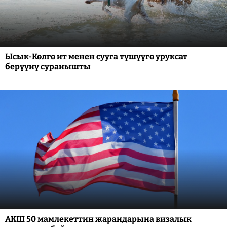
Ысык-Көлгө ит менен сууга түшүүгө уруксат
берүүнү суранышты
АКШ 50 мамлекеттин жарандарына визалык