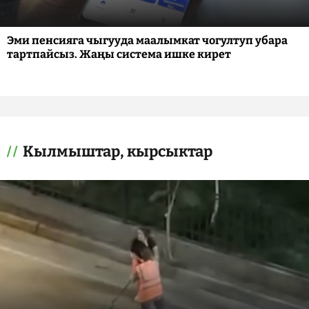
Эми пенсияга чыгууда маалымкат чогултуп убара
тартпайсыз. Жаңы система ишке кирет
Кылмыштар, кырсыктар