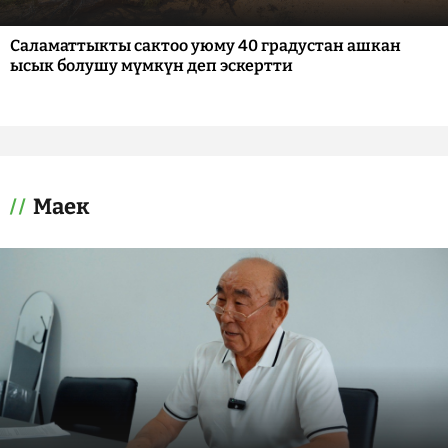
Саламаттыкты сактоо уюму 40 градустан ашкан
ысык болушу мүмкүн деп эскертти
Маек