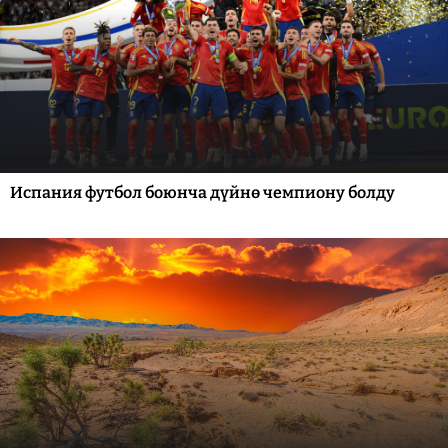
Испания футбол боюнча дүйнө чемпиону болду