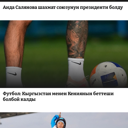
Аида Салянова шахмат союзунун президенти болду
Футбол: Кыргызстан менен Кениянын беттеши
болбой калды