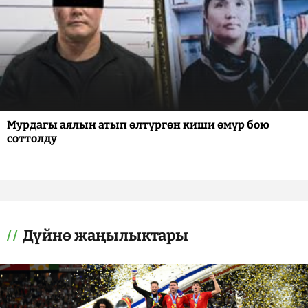
Мурдагы аялын атып өлтүргөн киши өмүр бою
соттолду
Дүйнө жаңылыктары