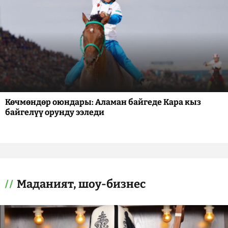
Көчмөндөр оюндары: Аламан байгеде Кара кыз
байгелүү орунду ээледи
Маданият, шоу-бизнес