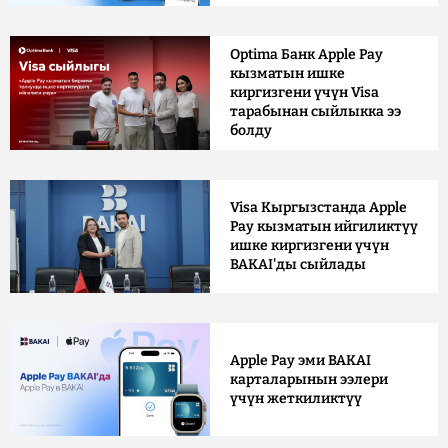
Optima Банк Apple Pay
кызматын ишке
киргизгени үчүн Visa
тарабынан сыйлыкка ээ
болду
Visa Кыргызстанда Apple
Pay кызматын ийгиликтүү
ишке киргизгени үчүн
BAKAI'ды сыйлады
Apple Pay эми BAKAI
карталарынын ээлери
үчүн жеткиликтүү