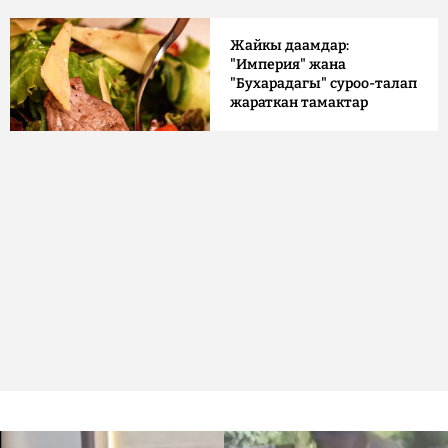
Жайкы даамдар:
"Империя" жана
"Бухарадагы" суроо-талап
жараткан тамактар