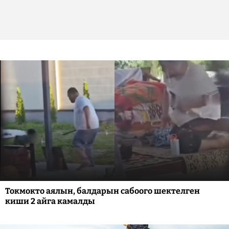
Токмокто аялын, балдарын сабоого шектелген
киши 2 айга камалды