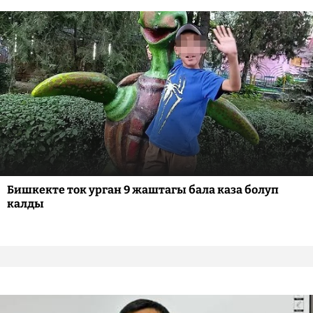
Бишкекте ток урган 9 жаштагы бала каза болуп
калды