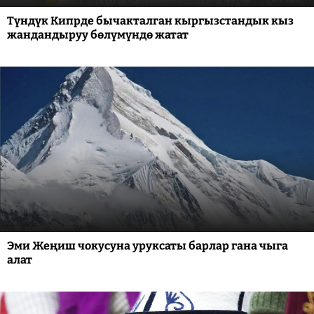
Түндүк Кипрде бычакталган кыргызстандык кыз
жандандыруу бөлүмүндө жатат
Эми Жеңиш чокусуна уруксаты барлар гана чыга
алат