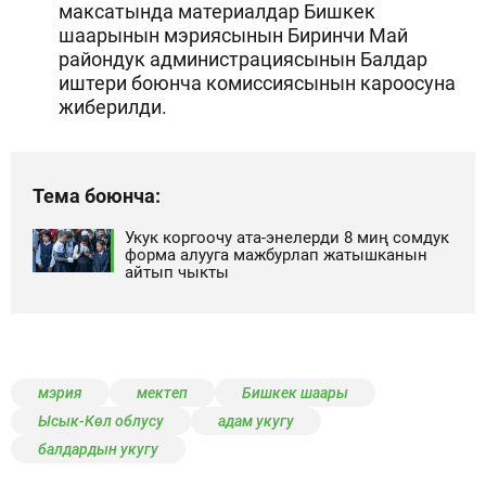
максатында материалдар Бишкек
шаарынын мэриясынын Биринчи Май
райондук администрациясынын Балдар
иштери боюнча комиссиясынын кароосуна
жиберилди.
Тема боюнча:
Укук коргоочу ата-энелерди 8 миң сомдук
форма алууга мажбурлап жатышканын
айтып чыкты
мэрия
мектеп
Бишкек шаары
Ысык-Көл облусу
адам укугу
балдардын укугу