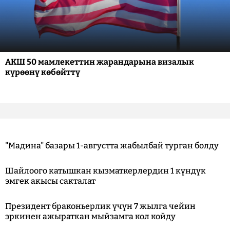
АКШ 50 мамлекеттин жарандарына визалык
күрөөнү көбөйттү
"Мадина" базары 1-августта жабылбай турган болду
Шайлоого катышкан кызматкерлердин 1 күндүк
эмгек акысы сакталат
Президент браконьерлик үчүн 7 жылга чейин
эркинен ажыраткан мыйзамга кол койду