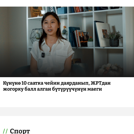
Күнүнө 10 саатка чейин даярданып, ЖРТдан
жогорку балл алган бүтүрүүчүнүн маеги
Спорт