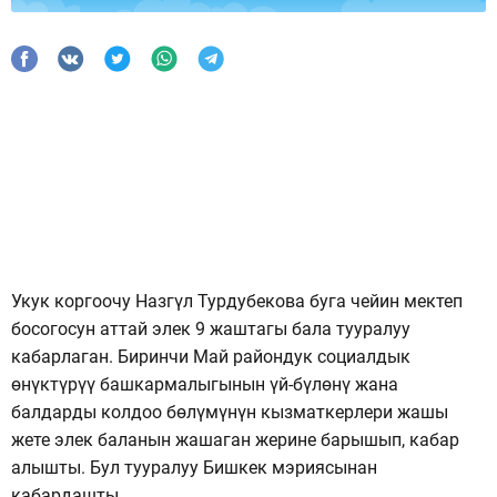
Укук коргоочу Назгүл Турдубекова буга чейин мектеп
босогосун аттай элек 9 жаштагы бала тууралуу
кабарлаган. Биринчи Май райондук социалдык
өнүктүрүү башкармалыгынын үй-бүлөнү жана
балдарды колдоо бөлүмүнүн кызматкерлери жашы
жете элек баланын жашаган жерине барышып, кабар
алышты. Бул тууралуу Бишкек мэриясынан
кабардашты.