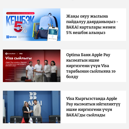
Жаңы окуу жылына
пайдалуу даярданыңыз -
BAKAI карталары менен
5% кешбэк алыңыз
Optima Банк Apple Pay
кызматын ишке
киргизгени үчүн Visa
тарабынан сыйлыкка ээ
болду
Visa Кыргызстанда Apple
Pay кызматын ийгиликтүү
ишке киргизгени үчүн
BAKAI'ды сыйлады