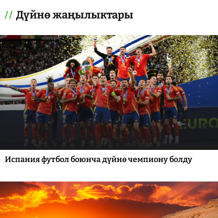
Дүйнө жаңылыктары
Испания футбол боюнча дүйнө чемпиону болду