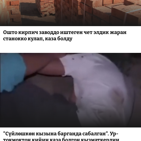
Ошто кирпич заводдо иштеген чет элдик жаран
станокко кулап, каза болду
"Сүйлөшкөн кызына барганда сабалган". Ур-
токмоктон кийин каза болгон кызматкердин