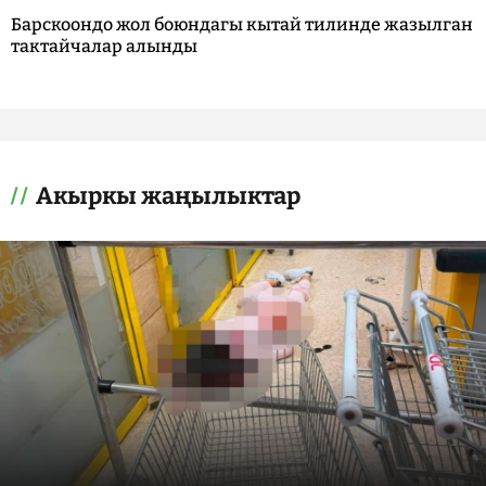
Барскоондо жол боюндагы кытай тилинде жазылган
тактайчалар алынды
Акыркы жаңылыктар