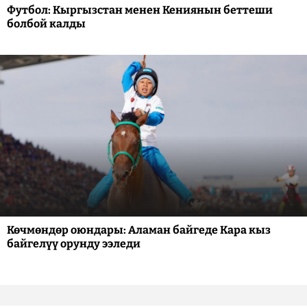
Футбол: Кыргызстан менен Кениянын беттеши
болбой калды
Көчмөндөр оюндары: Аламан байгеде Кара кыз
байгелүү орунду ээледи