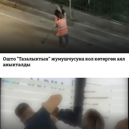
Ошто "Тазалыктын" жумушчусуна кол көтөргөн аял
аныкталды