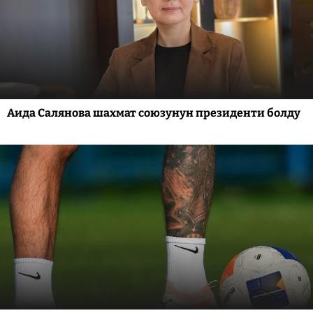
Аида Салянова шахмат союзунун президенти болду