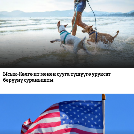
Ысык-Көлгө ит менен сууга түшүүгө уруксат
берүүнү суранышты