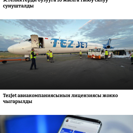
сунушталды
TezJet авиакомпаниясынын лицензиясы жокко
чыгарылды