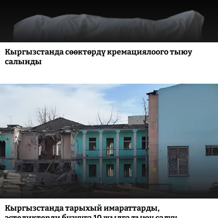
Кыргызстанда сөөктөрдү кремациялоого тыюу
салынды
Кыргызстанда тарыхый имараттарды,
эстеликтерди бузууга 10 жылга тыюу салуу