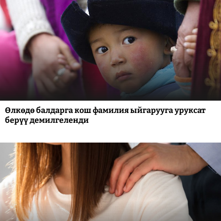
Өлкөдө балдарга кош фамилия ыйгарууга уруксат
берүү демилгеленди