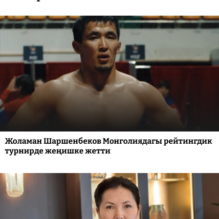
Жоламан Шаршенбеков Монголиядагы рейтингдик
турнирде жеңишке жетти