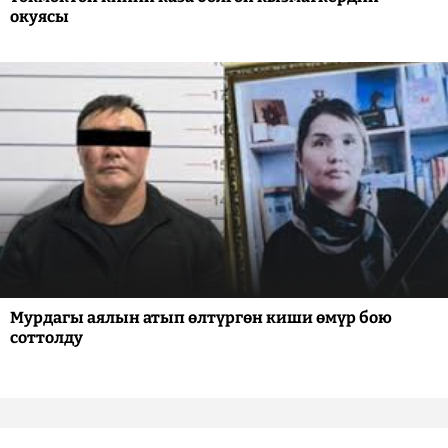
окуясы
Мурдагы аялын атып өлтүргөн киши өмүр бою
соттолду