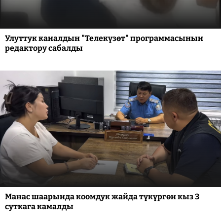
Улуттук каналдын "Телекүзөт" программасынын
редактору сабалды
Манас шаарында коомдук жайда түкүргөн кыз 3
суткага камалды