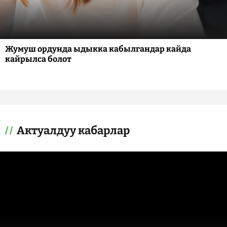
Жумуш ордунда ыдыкка кабылгандар кайда
кайрылса болот
Актуалдуу кабарлар