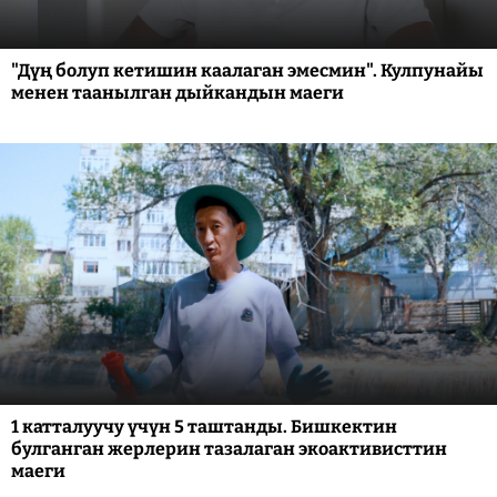
"Дүң болуп кетишин каалаган эмесмин". Кулпунайы
менен таанылган дыйкандын маеги
1 катталуучу үчүн 5 таштанды. Бишкектин
булганган жерлерин тазалаган экоактивисттин
маеги