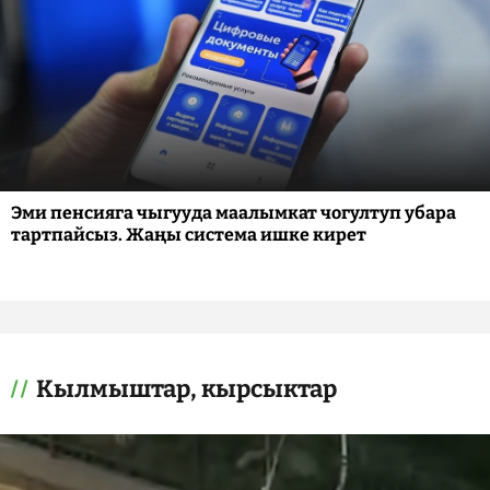
Эми пенсияга чыгууда маалымкат чогултуп убара
тартпайсыз. Жаңы система ишке кирет
Кылмыштар, кырсыктар