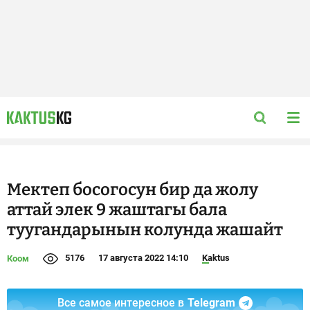
Мектеп босогосун бир да жолу
аттай элек 9 жаштагы бала
туугандарынын колунда жашайт
5176
17 августа 2022 14:10
Kaktus
Коом
Все самое интересное в
Telegram