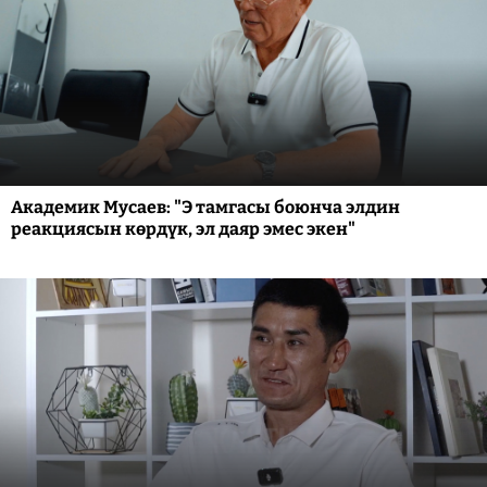
Академик Мусаев: "Э тамгасы боюнча элдин
реакциясын көрдүк, эл даяр эмес экен"