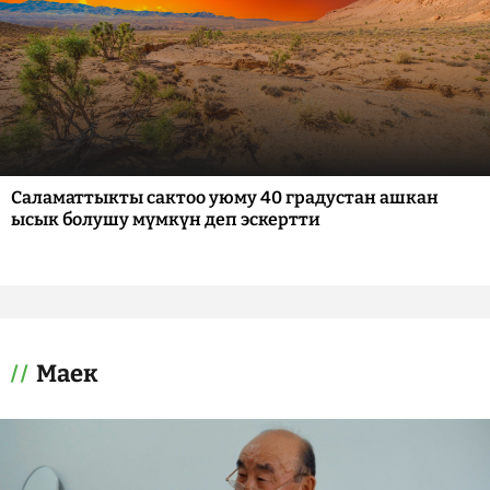
Саламаттыкты сактоо уюму 40 градустан ашкан
ысык болушу мүмкүн деп эскертти
Маек