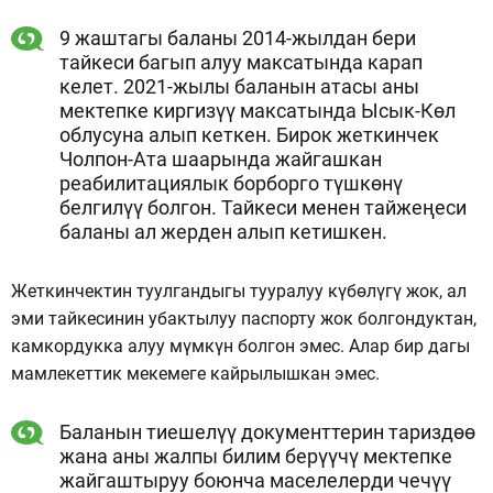
9 жаштагы баланы 2014-жылдан бери
тайкеси багып алуу максатында карап
келет. 2021-жылы баланын атасы аны
мектепке киргизүү максатында Ысык-Көл
облусуна алып кеткен. Бирок жеткинчек
Чолпон-Ата шаарында жайгашкан
реабилитациялык борборго түшкөнү
белгилүү болгон. Тайкеси менен тайжеңеси
баланы ал жерден алып кетишкен.
Жеткинчектин туулгандыгы тууралуу күбөлүгү жок, ал
эми тайкесинин убактылуу паспорту жок болгондуктан,
камкордукка алуу мүмкүн болгон эмес. Алар бир дагы
мамлекеттик мекемеге кайрылышкан эмес.
Баланын тиешелүү документтерин тариздөө
жана аны жалпы билим берүүчү мектепке
жайгаштыруу боюнча маселелерди чечүү