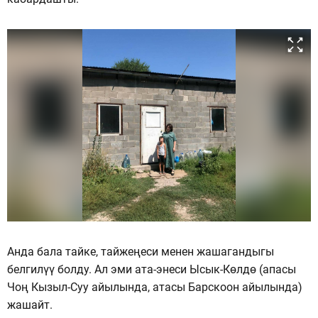
Анда бала тайке, тайжеңеси менен жашагандыгы
белгилүү болду. Ал эми ата-энеси Ысык-Көлдө (апасы
Чоң Кызыл-Суу айылында, атасы Барскоон айылында)
жашайт.