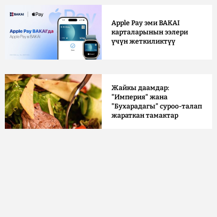
Apple Pay эми BAKAI
карталарынын ээлери
үчүн жеткиликтүү
Жайкы даамдар:
"Империя" жана
"Бухарадагы" суроо-талап
жараткан тамактар