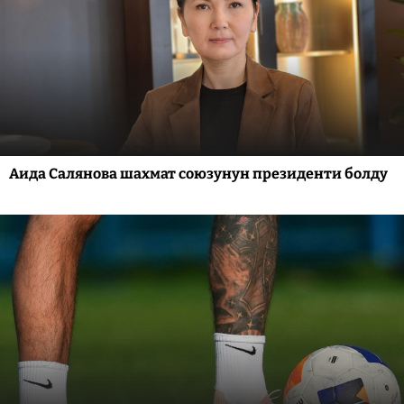
Аида Салянова шахмат союзунун президенти болду