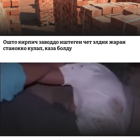
Ошто кирпич заводдо иштеген чет элдик жаран
станокко кулап, каза болду