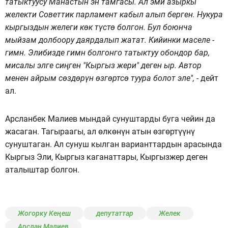
татыктуусу Манастын эн тамгасы. Ал эми азыркы
желекти Советтик парламент кабыл алып берген. Нукура
кыргыздын желеги көк түстө болгон. Бул боюнча
мыйзам долбоору даярдалып жатат. Кийинки маселе -
гимн. Элибизде гимн болгонго татыктуу обондор бар,
мисалы элге сиңген "Кыргыз жери" деген ыр. Автор
менен айрым сөздөрүн өзгөртсө туура болот эле",
- дейт
ал.
Арсланбек Малиев мындай сунуштарды буга чейин да
жасаган. Тагыраагы, ал өлкөнүн атын өзгөртүүнү
сунуштаган. Ал сунуш кылган варианттардын арасында
Кыргыз Эли, Кыргыз каганаттары, Кыргызжер деген
аталыштар болгон.
Жогорку Кеңеш
депутаттар
Желек
Арслан Малиев