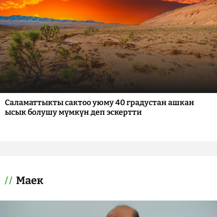
Саламаттыкты сактоо уюму 40 градустан ашкан
ысык болушу мүмкүн деп эскертти
Маек