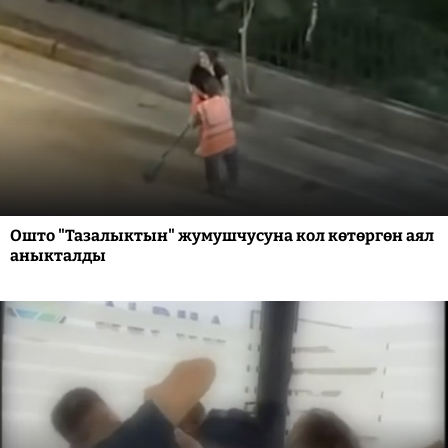
Ошто "Тазалыктын" жумушчусуна кол көтөргөн аял
аныкталды