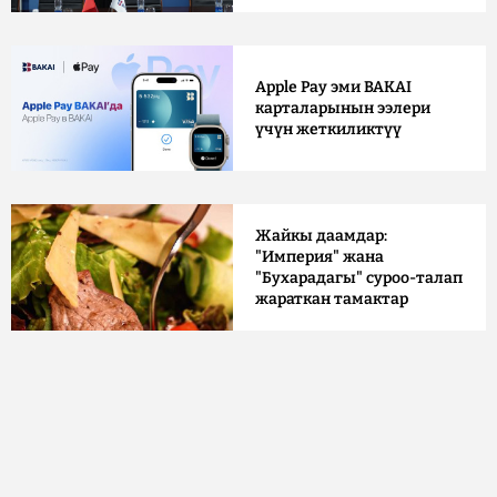
Apple Pay эми BAKAI
карталарынын ээлери
үчүн жеткиликтүү
Жайкы даамдар:
"Империя" жана
"Бухарадагы" суроо-талап
жараткан тамактар