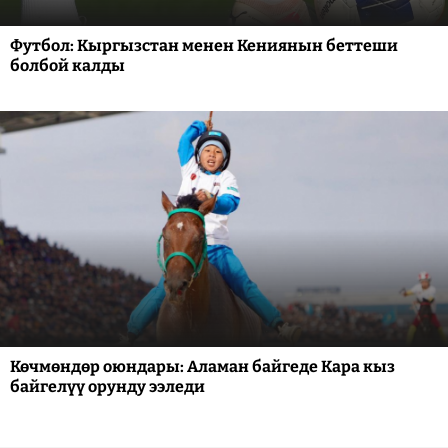
Футбол: Кыргызстан менен Кениянын беттеши
болбой калды
Көчмөндөр оюндары: Аламан байгеде Кара кыз
байгелүү орунду ээледи