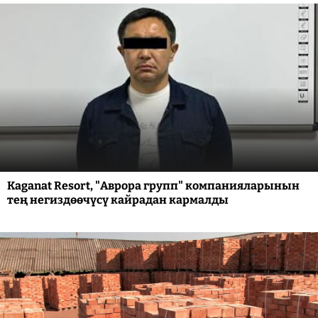
Kaganat Resort, "Аврора групп" компанияларынын
тең негиздөөчүсү кайрадан кармалды