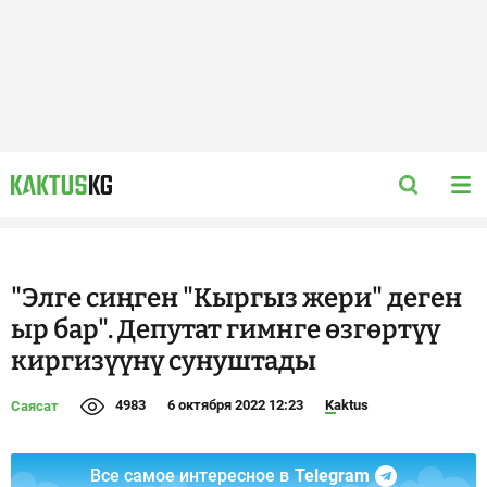
"Элге сиңген "Кыргыз жери" деген
ыр бар". Депутат гимнге өзгөртүү
киргизүүнү сунуштады
4983
6 октября 2022 12:23
Kaktus
Саясат
Все самое интересное в
Telegram