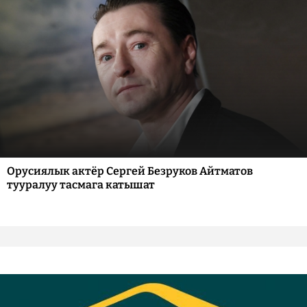
Орусиялык актёр Сергей Безруков Айтматов
тууралуу тасмага катышат