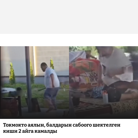
Токмокто аялын, балдарын сабоого шектелген
киши 2 айга камалды