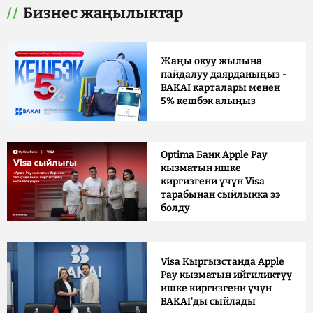
Бизнес жаңылыктар
Жаңы окуу жылына
пайдалуу даярданыңыз -
BAKAI карталары менен
5% кешбэк алыңыз
Optima Банк Apple Pay
кызматын ишке
киргизгени үчүн Visa
тарабынан сыйлыкка ээ
болду
Visa Кыргызстанда Apple
Pay кызматын ийгиликтүү
ишке киргизгени үчүн
BAKAI'ды сыйлады