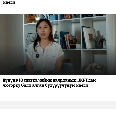
маеги
Күнүнө 10 саатка чейин даярданып, ЖРТдан
жогорку балл алган бүтүрүүчүнүн маеги