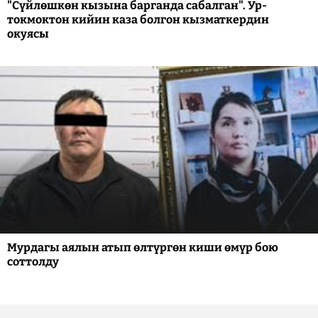
"Сүйлөшкөн кызына барганда сабалган". Ур-
токмоктон кийин каза болгон кызматкердин
окуясы
Мурдагы аялын атып өлтүргөн киши өмүр бою
соттолду