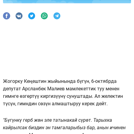
Жогорку Кеңештин жыйынында бүгүн, 6-октябрда
депутат Арсланбек Малиев мамлекеттик туу менен
гимнге өзгөртүү киргизүүнү сунуштады. Ал желектин
түсүн, гимндин сөзүн алмаштыруу керек дейт.
"Бүгүнкү герб жөн эле татынакай сүрөт. Тарыхка
кайрылсак биздин эн тамгаларыбыз бар, анын ичинен