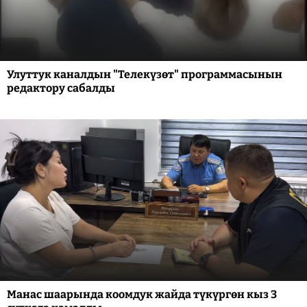
Улуттук каналдын "Телекүзөт" программасынын
редактору сабалды
Манас шаарында коомдук жайда түкүргөн кыз 3