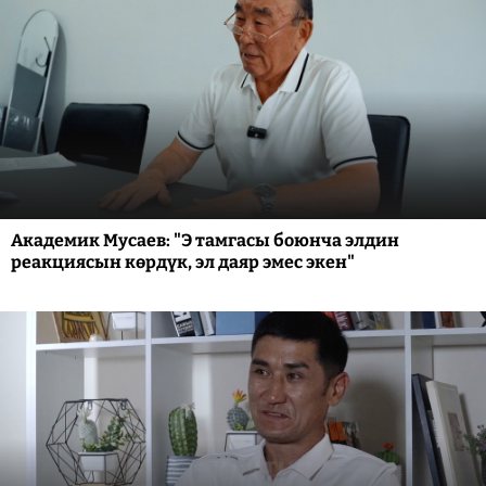
Академик Мусаев: "Э тамгасы боюнча элдин
реакциясын көрдүк, эл даяр эмес экен"