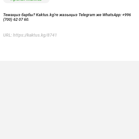
Темаңыз барбы? Kaktus.kg'ге жазыңыз Telegram же WhatsApp:
+996
(700) 62 07 60.
URL:
https://kaktus.kg/8741