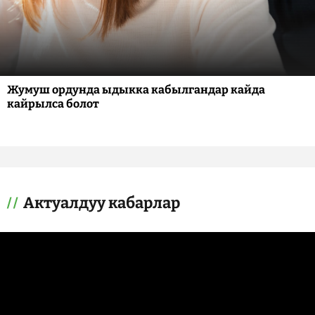
Жумуш ордунда ыдыкка кабылгандар кайда
кайрылса болот
Актуалдуу кабарлар