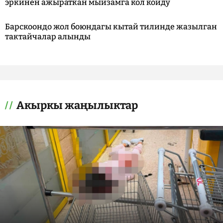
эркинен ажыраткан мыйзамга кол койду
Барскоондо жол боюндагы кытай тилинде жазылган
тактайчалар алынды
Акыркы жаңылыктар