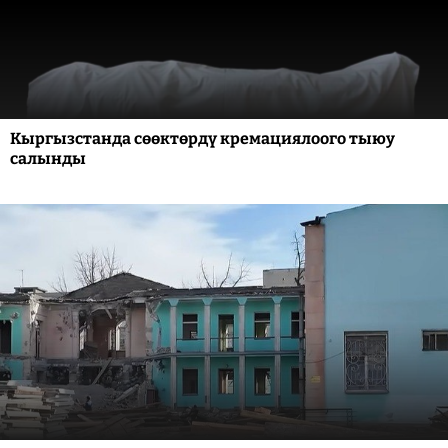
Кыргызстанда сөөктөрдү кремациялоого тыюу
салынды