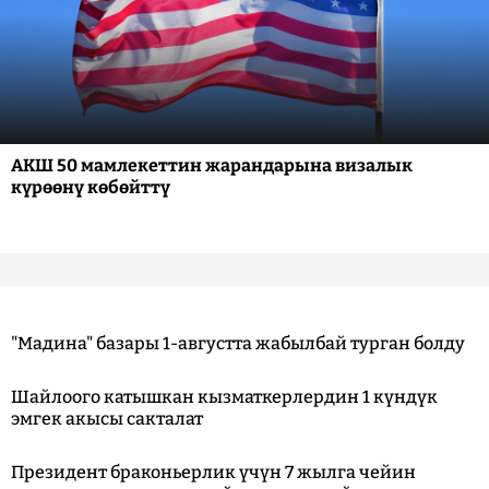
АКШ 50 мамлекеттин жарандарына визалык
күрөөнү көбөйттү
"Мадина" базары 1-августта жабылбай турган болду
Шайлоого катышкан кызматкерлердин 1 күндүк
эмгек акысы сакталат
Президент браконьерлик үчүн 7 жылга чейин