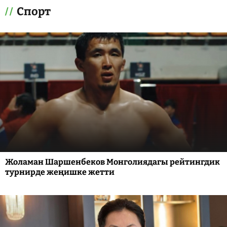
Спорт
Жоламан Шаршенбеков Монголиядагы рейтингдик
турнирде жеңишке жетти