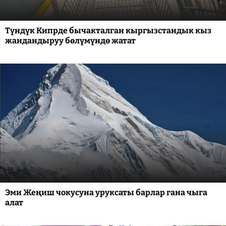
Түндүк Кипрде бычакталган кыргызстандык кыз
жандандыруу бөлүмүндө жатат
Эми Жеңиш чокусуна уруксаты барлар гана чыга
алат