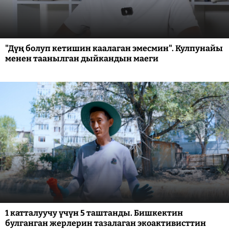
"Дүң болуп кетишин каалаган эмесмин". Кулпунайы
менен таанылган дыйкандын маеги
1 катталуучу үчүн 5 таштанды. Бишкектин
булганган жерлерин тазалаган экоактивисттин