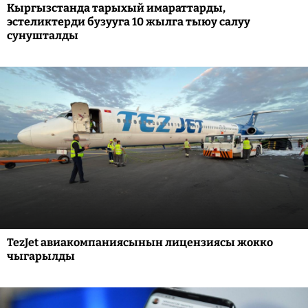
Кыргызстанда тарыхый имараттарды,
эстеликтерди бузууга 10 жылга тыюу салуу
сунушталды
TezJet авиакомпаниясынын лицензиясы жокко
чыгарылды