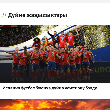
Дүйнө жаңылыктары
Испания футбол боюнча дүйнө чемпиону болду