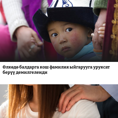
Өлкөдө балдарга кош фамилия ыйгарууга уруксат
берүү демилгеленди