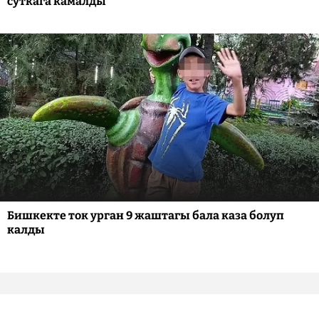
суткага камалды
Бишкекте ток урган 9 жаштагы бала каза болуп
калды