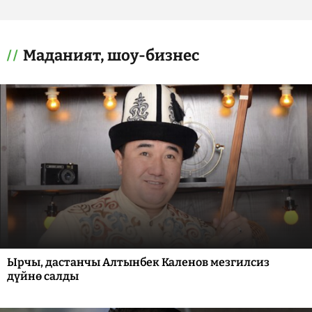
Маданият, шоу-бизнес
Ырчы, дастанчы Алтынбек Каленов мезгилсиз
дүйнө салды