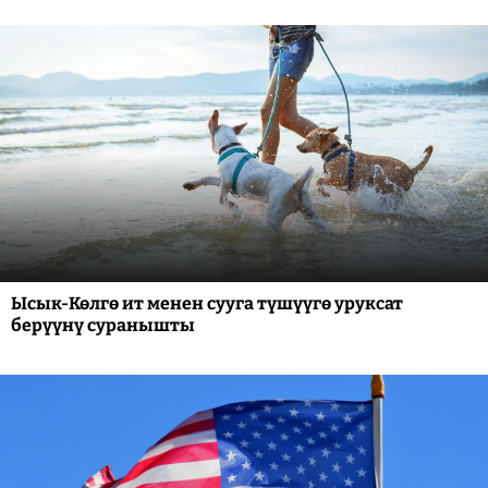
Ысык-Көлгө ит менен сууга түшүүгө уруксат
берүүнү суранышты