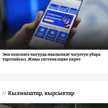
Эми пенсияга чыгууда маалымкат чогултуп убара
тартпайсыз. Жаңы система ишке кирет
Кылмыштар, кырсыктар