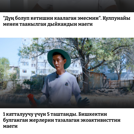
"Дүң болуп кетишин каалаган эмесмин". Кулпунайы
менен таанылган дыйкандын маеги
1 катталуучу үчүн 5 таштанды. Бишкектин
булганган жерлерин тазалаган экоактивисттин
маеги