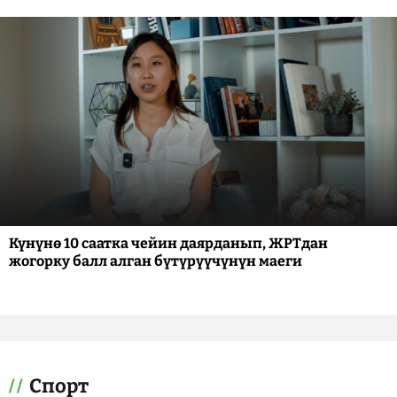
Күнүнө 10 саатка чейин даярданып, ЖРТдан
жогорку балл алган бүтүрүүчүнүн маеги
Спорт