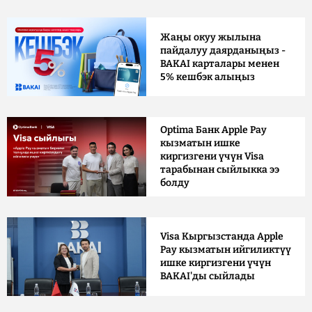
Жаңы окуу жылына
пайдалуу даярданыңыз -
BAKAI карталары менен
5% кешбэк алыңыз
Optima Банк Apple Pay
кызматын ишке
киргизгени үчүн Visa
тарабынан сыйлыкка ээ
болду
Visa Кыргызстанда Apple
Pay кызматын ийгиликтүү
ишке киргизгени үчүн
BAKAI'ды сыйлады