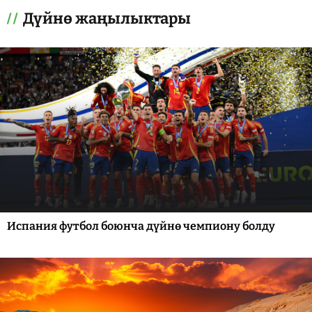
Дүйнө жаңылыктары
Испания футбол боюнча дүйнө чемпиону болду