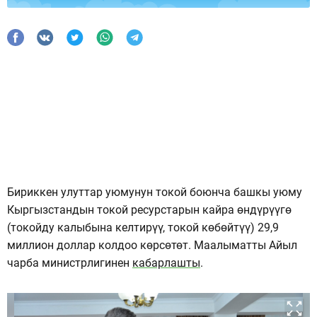
Бириккен улуттар уюмунун токой боюнча башкы уюму
Кыргызстандын токой ресурстарын кайра өндүрүүгө
(токойду калыбына келтирүү, токой көбөйтүү) 29,9
миллион доллар колдоо көрсөтөт. Маалыматты Айыл
чарба министрлигинен
кабарлашты
.