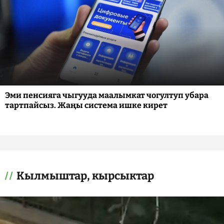
Эми пенсияга чыгууда маалымкат чогултуп убара
тартпайсыз. Жаңы система ишке кирет
Кылмыштар, кырсыктар