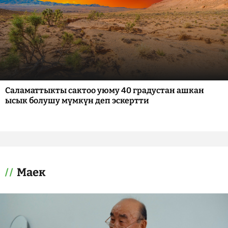
Саламаттыкты сактоо уюму 40 градустан ашкан
ысык болушу мүмкүн деп эскертти
Маек