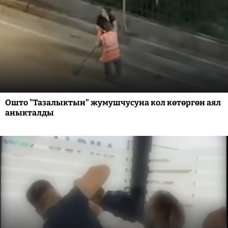
Ошто "Тазалыктын" жумушчусуна кол көтөргөн аял
аныкталды