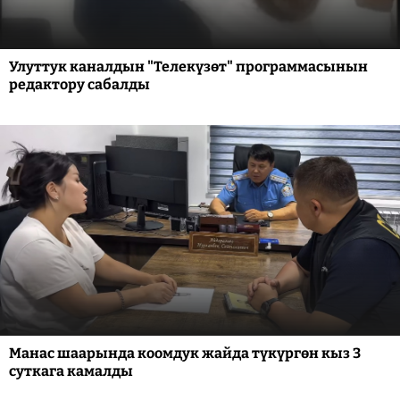
Улуттук каналдын "Телекүзөт" программасынын
редактору сабалды
Манас шаарында коомдук жайда түкүргөн кыз 3
суткага камалды