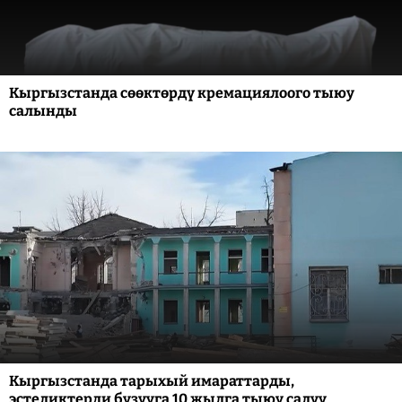
Кыргызстанда сөөктөрдү кремациялоого тыюу
салынды
Кыргызстанда тарыхый имараттарды,
эстеликтерди бузууга 10 жылга тыюу салуу