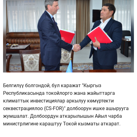
Белгилүү болгондой, бул каражат "Кыргыз
Республикасында токойлорго жана жайыттарга
климаттык инвестициялар аркылуу көмүртекти
секвестрациялоо (CS-FOR)" долбоорун ишке ашырууга
жумшалат. Долбоордун аткарылышын Айыл чарба
министрлигине караштуу Токой кызматы аткарат.