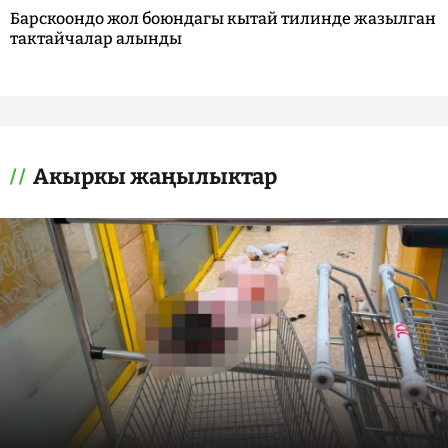
Барскоондо жол боюндагы кытай тилинде жазылган
тактайчалар алынды
Акыркы жаңылыктар