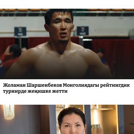
Жоламан Шаршенбеков Монголиядагы рейтингдик
турнирде жеңишке жетти