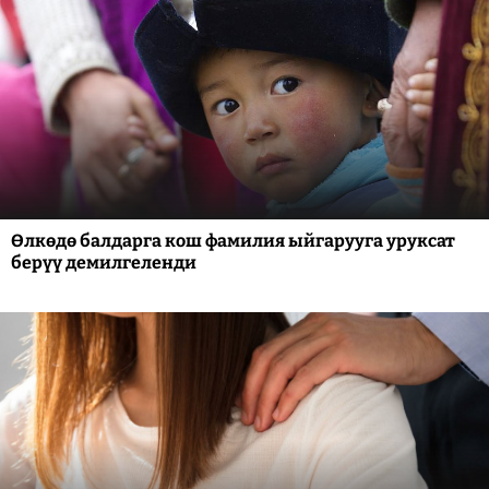
Өлкөдө балдарга кош фамилия ыйгарууга уруксат
берүү демилгеленди