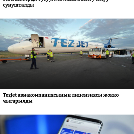
сунушталды
TezJet авиакомпаниясынын лицензиясы жокко
чыгарылды