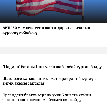
АКШ 50 мамлекеттин жарандарына визалык
күрөөнү көбөйттү
"Мадина" базары 1-августта жабылбай турган болду
Шайлоого катышкан кызматкерлердин 1 күндүк
эмгек акысы сакталат
Президент браконьерлик үчүн 7 жылга чейин
эркинен ажыраткан мыйзамга кол койду