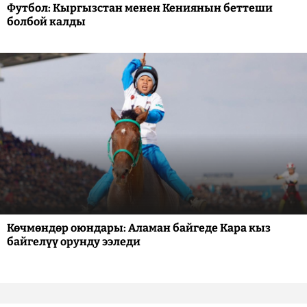
Футбол: Кыргызстан менен Кениянын беттеши
болбой калды
Көчмөндөр оюндары: Аламан байгеде Кара кыз
байгелүү орунду ээледи