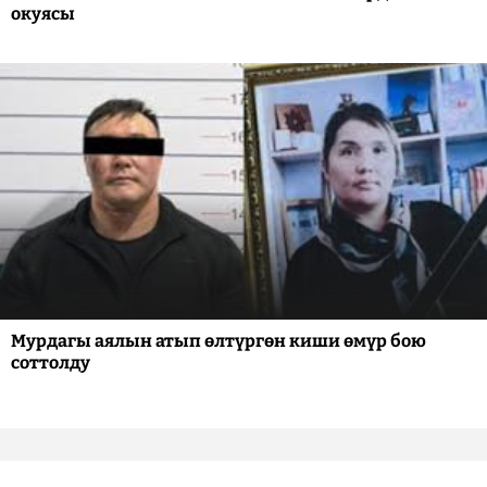
окуясы
Мурдагы аялын атып өлтүргөн киши өмүр бою
соттолду