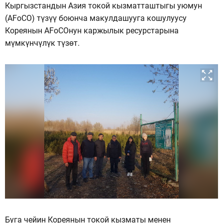
Кыргызстандын Азия токой кызматташтыгы уюмун
(AFoCO) түзүү боюнча макулдашууга кошулуусу
Кореянын AFoCOнун каржылык ресурстарына
мүмкүнчүлүк түзөт.
Буга чейин Кореянын токой кызматы менен