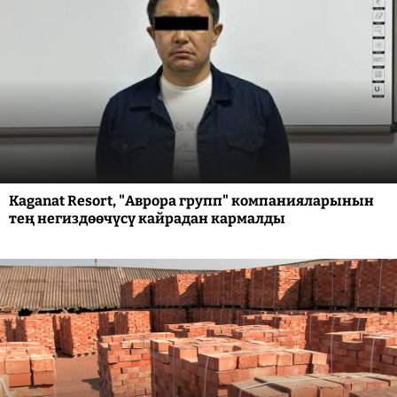
Kaganat Resort, "Аврора групп" компанияларынын
тең негиздөөчүсү кайрадан кармалды