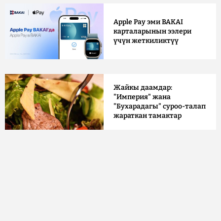
Apple Pay эми BAKAI
карталарынын ээлери
үчүн жеткиликтүү
Жайкы даамдар:
"Империя" жана
"Бухарадагы" суроо-талап
жараткан тамактар