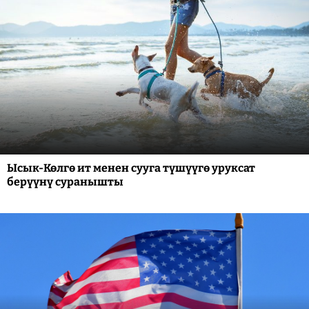
Ысык-Көлгө ит менен сууга түшүүгө уруксат
берүүнү суранышты