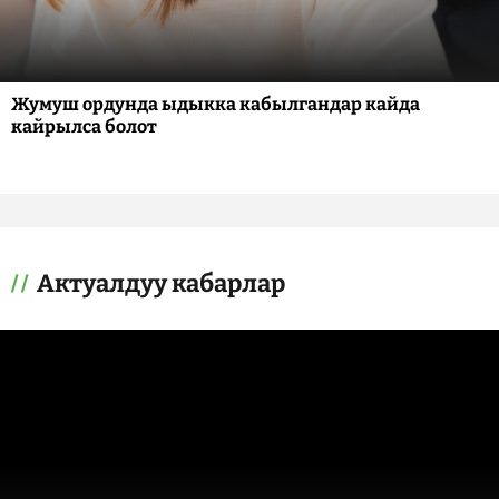
Жумуш ордунда ыдыкка кабылгандар кайда
кайрылса болот
Актуалдуу кабарлар