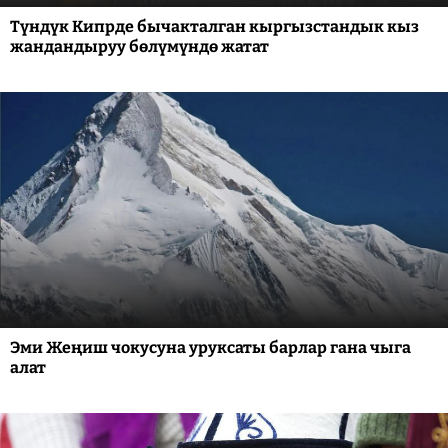
Түндүк Кипрде бычакталган кыргызстандык кыз
жандандыруу бөлүмүндө жатат
Эми Жеңиш чокусуна уруксаты барлар гана чыга
алат