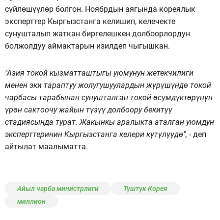
сүйлөшүүлөр болгон. Ноябрдын аягында кореялык
эксперттер Кыргызстанга келишип, келечекте
сунушталып жаткан биргелешкен долбоорлордун
болжолдуу аймактарын изилдеп чыгышкан.
"Азия токой кызматташтыгы уюмунун жетекчилиги
менен эки тараптуу жолугушуулардын жүрүшүндө токой
чарбасы тарабынан сунушталган токой өсүмдүктөрүнүн
үрөн сактоочу жайын түзүү долбоору бекитүү
стадиясында турат. Жакынкы аралыкта аталган уюмдун
эксперттеринин Кыргызстанга келери күтүлүүдө", -
деп
айтылат маалыматта.
Айыл чарба министрлиги
Түштүк Корея
миллион