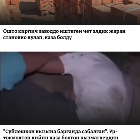
Ошто кирпич заводдо иштеген чет элдик жаран
станокко кулап, каза болду
"Сүйлөшкөн кызына барганда сабалган". Ур-
токмоктон кийин каза болгон кызматкердин