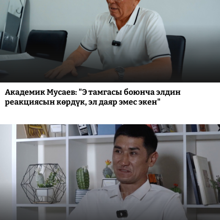
Академик Мусаев: "Э тамгасы боюнча элдин
реакциясын көрдүк, эл даяр эмес экен"