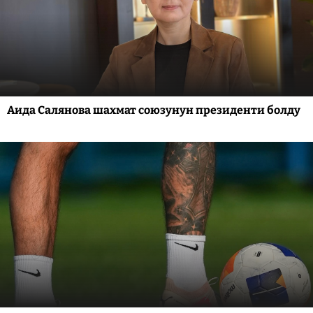
Аида Салянова шахмат союзунун президенти болду