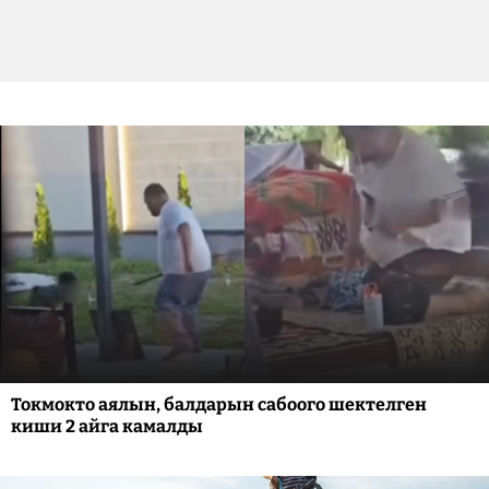
Токмокто аялын, балдарын сабоого шектелген
киши 2 айга камалды