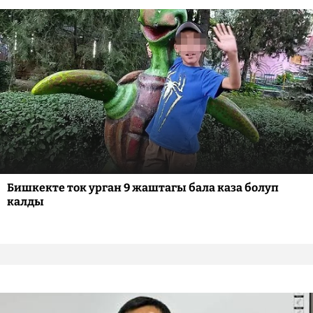
Бишкекте ток урган 9 жаштагы бала каза болуп
калды