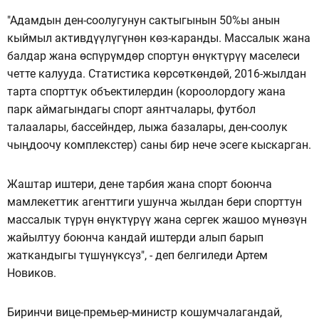
"Адамдын ден-соолугунун сактыгынын 50%ы анын
кыймыл активдүүлүгүнөн көз-каранды. Массалык жана
балдар жана өспүрүмдөр спортун өнүктүрүү маселеси
четте калууда. Статистика көрсөткөндөй, 2016-жылдан
тарта спорттук объектилердин (короолордогу жана
парк аймагындагы спорт аянтчалары, футбол
талаалары, бассейндер, лыжа базалары, ден-соолук
чыңдоочу комплекстер) саны бир нече эсеге кыскарган.
Жаштар иштери, дене тарбия жана спорт боюнча
мамлекеттик агенттиги ушунча жылдан бери спорттун
массалык түрүн өнүктүрүү жана сергек жашоо мүнөзүн
жайылтуу боюнча кандай иштерди алып барып
жаткандыгы түшүнүксүз", - деп белгиледи Артем
Новиков.
Биринчи вице-премьер-министр кошумчалагандай,