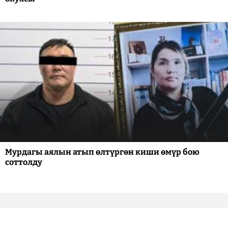
Мурдагы аялын атып өлтүргөн киши өмүр бою
соттолду