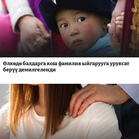
Өлкөдө балдарга кош фамилия ыйгарууга уруксат
берүү демилгеленди