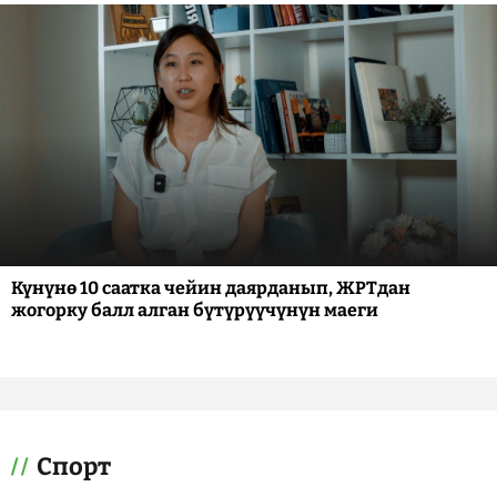
Күнүнө 10 саатка чейин даярданып, ЖРТдан
жогорку балл алган бүтүрүүчүнүн маеги
Спорт