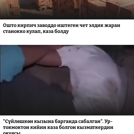
Ошто кирпич заводдо иштеген чет элдик жаран
станокко кулап, каза болду
"Сүйлөшкөн кызына барганда сабалган". Ур-
токмоктон кийин каза болгон кызматкердин
окуясы