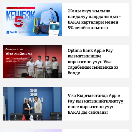
Жаңы окуу жылына
пайдалуу даярданыңыз -
BAKAI карталары менен
5% кешбэк алыңыз
Optima Банк Apple Pay
кызматын ишке
киргизгени үчүн Visa
тарабынан сыйлыкка ээ
болду
Visa Кыргызстанда Apple
Pay кызматын ийгиликтүү
ишке киргизгени үчүн
BAKAI'ды сыйлады