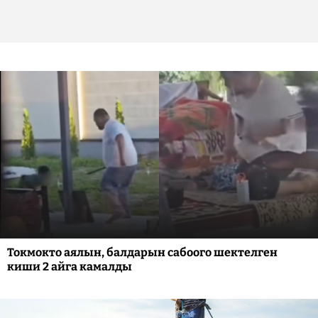
Токмокто аялын, балдарын сабоого шектелген
киши 2 айга камалды