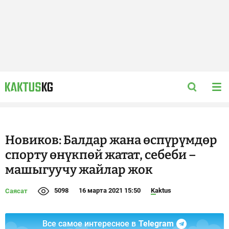
Новиков: Балдар жана өспүрүмдөр
спорту өнүкпөй жатат, себеби –
машыгуучу жайлар жок
5098
16 марта 2021 15:50
Kaktus
Саясат
Все самое интересное в
Telegram