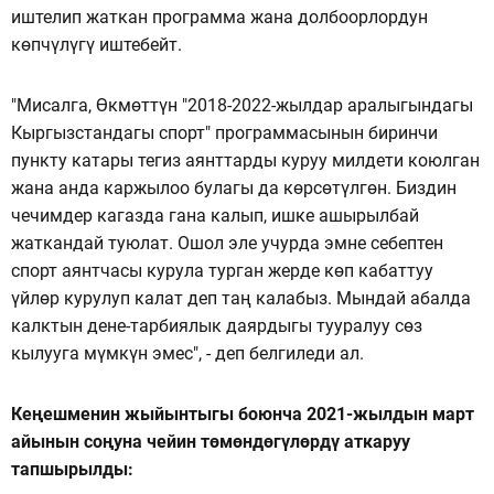
иштелип жаткан программа жана долбоорлордун
көпчүлүгү иштебейт.
"Мисалга, Өкмөттүн "2018-2022-жылдар аралыгындагы
Кыргызстандагы спорт" программасынын биринчи
пункту катары тегиз аянттарды куруу милдети коюлган
жана анда каржылоо булагы да көрсөтүлгөн. Биздин
чечимдер кагазда гана калып, ишке ашырылбай
жаткандай туюлат. Ошол эле учурда эмне себептен
спорт аянтчасы курула турган жерде көп кабаттуу
үйлөр курулуп калат деп таң калабыз. Мындай абалда
калктын дене-тарбиялык даярдыгы тууралуу сөз
кылууга мүмкүн эмес", - деп белгиледи ал.
Кеңешменин жыйынтыгы боюнча 2021-жылдын март
айынын соңуна чейин төмөндөгүлөрдү аткаруу
тапшырылды: