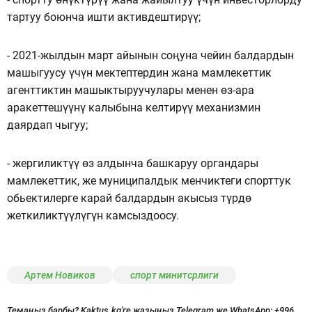
тартуу боюнча ишти активдештирүү;
- 2021-жылдын март айынын соңуна чейин балдардын
машыгуусу үчүн мектептердин жана мамлекеттик
агенттиктин машыктыруучулары менен өз-ара
аракеттешүүнү калыбына келтирүү механизмин
даярдап чыгуу;
- жергиликтүү өз алдынча башкаруу органдары
мамлекеттик, же муниципалдык менчиктеги спорттук
обьектилерге карай балдардын акысыз түрдө
жеткиликтүүлүгүн камсыздоосу.
Артем Новиков
спорт минитсрлиги
Темаңыз барбы? Kaktus.kg'ге жазыңыз Telegram же WhatsApp:
+996