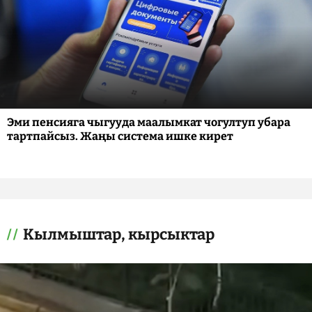
Эми пенсияга чыгууда маалымкат чогултуп убара
тартпайсыз. Жаңы система ишке кирет
Кылмыштар, кырсыктар