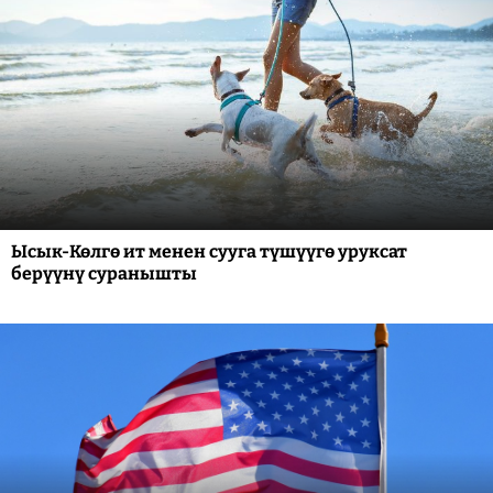
Ысык-Көлгө ит менен сууга түшүүгө уруксат
берүүнү суранышты