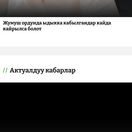
Жумуш ордунда ыдыкка кабылгандар кайда
кайрылса болот
Актуалдуу кабарлар