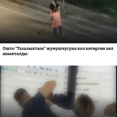
Ошто "Тазалыктын" жумушчусуна кол көтөргөн аял
аныкталды