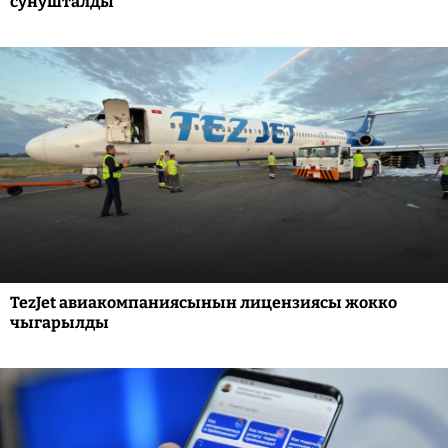
сунушталды
TezJet авиакомпаниясынын лицензиясы жокко
чыгарылды