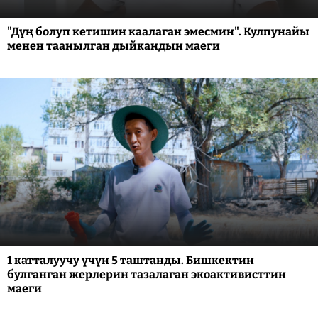
"Дүң болуп кетишин каалаган эмесмин". Кулпунайы
менен таанылган дыйкандын маеги
1 катталуучу үчүн 5 таштанды. Бишкектин
булганган жерлерин тазалаган экоактивисттин
маеги