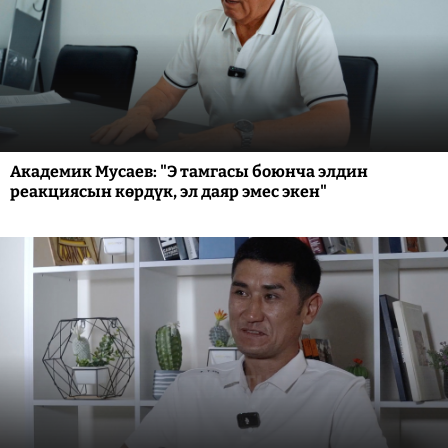
Академик Мусаев: "Э тамгасы боюнча элдин
реакциясын көрдүк, эл даяр эмес экен"