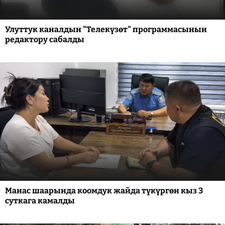
Улуттук каналдын "Телекүзөт" программасынын
редактору сабалды
Манас шаарында коомдук жайда түкүргөн кыз 3
суткага камалды