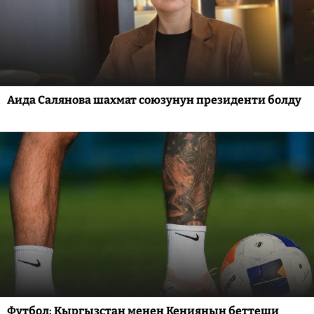
Аида Салянова шахмат союзунун президенти болду
Футбол: Кыргызстан менен Кениянын беттеши