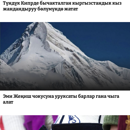
Түндүк Кипрде бычакталган кыргызстандык кыз
жандандыруу бөлүмүндө жатат
Эми Жеңиш чокусуна уруксаты барлар гана чыга
алат