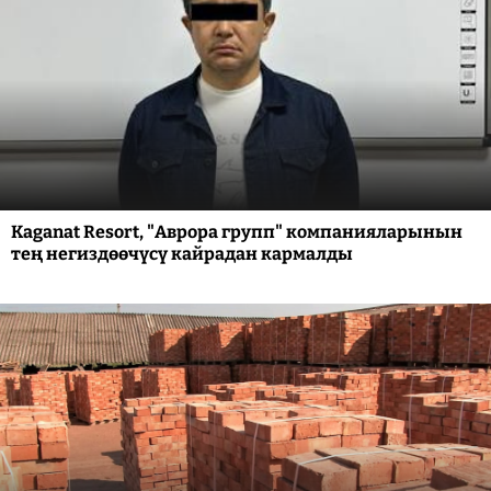
Kaganat Resort, "Аврора групп" компанияларынын
тең негиздөөчүсү кайрадан кармалды