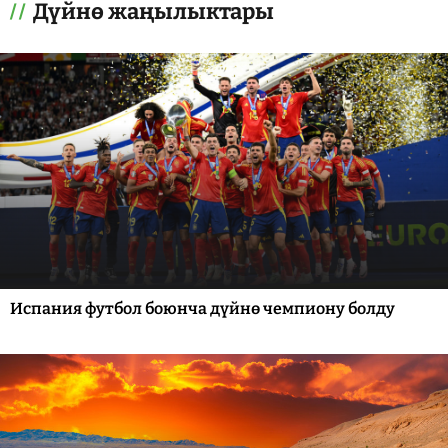
Дүйнө жаңылыктары
Испания футбол боюнча дүйнө чемпиону болду