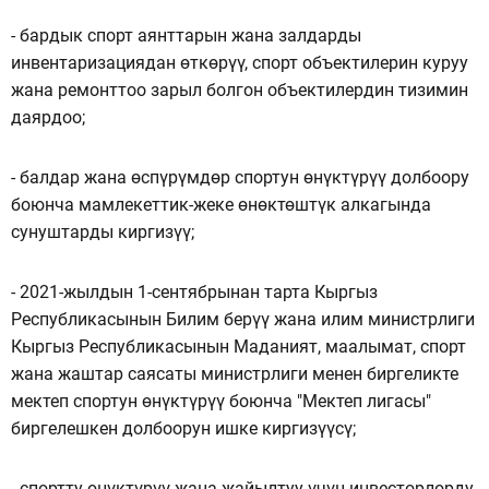
- бардык спорт аянттарын жана залдарды
инвентаризациядан өткөрүү, спорт объектилерин куруу
жана ремонттоо зарыл болгон объектилердин тизимин
даярдоо;
- балдар жана өспүрүмдөр спортун өнүктүрүү долбоору
боюнча мамлекеттик-жеке өнөктөштүк алкагында
сунуштарды киргизүү;
- 2021-жылдын 1-сентябрынан тарта Кыргыз
Республикасынын Билим берүү жана илим министрлиги
Кыргыз Республикасынын Маданият, маалымат, спорт
жана жаштар саясаты министрлиги менен биргеликте
мектеп спортун өнүктүрүү боюнча "Мектеп лигасы"
биргелешкен долбоорун ишке киргизүүсү;
- спортту өнүктүрүү жана жайылтуу үчүн инвесторлорду