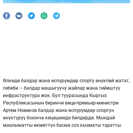
Өлкөдө балдар жана өспүрүмдөр спорту өнүкпөй жатат,
себеби – балдар машыгуучу жайлар жана тийиштүү
инфраструктура жок. Бул туурасында Кыргыз
Республикасынын биринчи вице-премьер-министри
Артем Новиков балдар жана өспүрүмдөр спортун
өнүктүрүү боюнча кеңешмеде билдирди. Мындай
маалыматты өкмөттүн басма соз кызматы таратты.