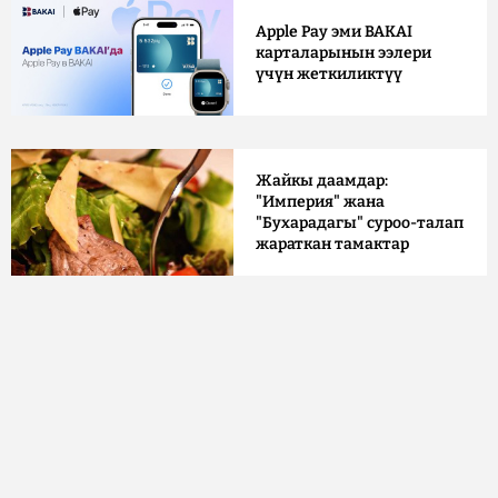
Apple Pay эми BAKAI
карталарынын ээлери
үчүн жеткиликтүү
Жайкы даамдар:
"Империя" жана
"Бухарадагы" суроо-талап
жараткан тамактар