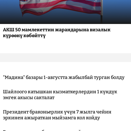
АКШ 50 мамлекеттин жарандарына визалык
күрөөнү көбөйттү
"Мадина" базары 1-августта жабылбай турган болду
Шайлоого катышкан кызматкерлердин 1 күндүк
эмгек акысы сакталат
Президент браконьерлик үчүн 7 жылга чейин
эркинен ажыраткан мыйзамга кол койду