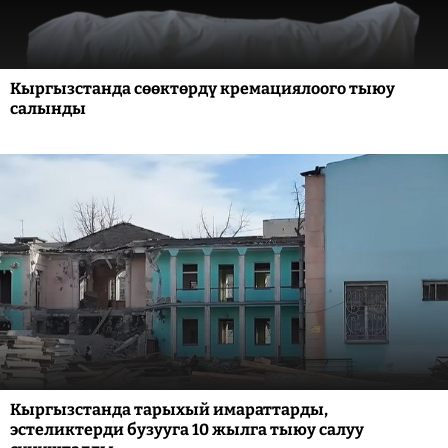
Кыргызстанда сөөктөрдү кремациялоого тыюу
салынды
Кыргызстанда тарыхый имараттарды,
эстеликтерди бузууга 10 жылга тыюу салуу