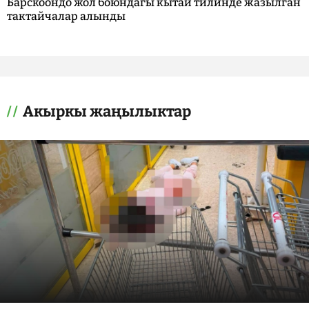
Барскоондо жол боюндагы кытай тилинде жазылган
тактайчалар алынды
Акыркы жаңылыктар