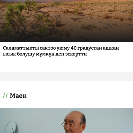
Саламаттыкты сактоо уюму 40 градустан ашкан
ысык болушу мүмкүн деп эскертти
Маек