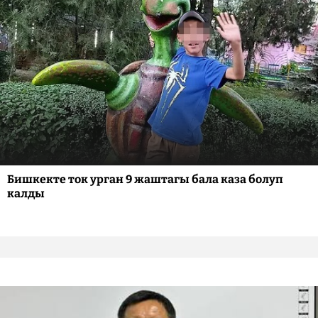
Бишкекте ток урган 9 жаштагы бала каза болуп
калды