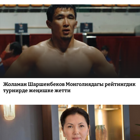
Жоламан Шаршенбеков Монголиядагы рейтингдик
турнирде жеңишке жетти