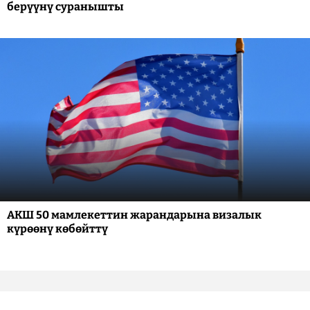
берүүнү суранышты
АКШ 50 мамлекеттин жарандарына визалык
күрөөнү көбөйттү