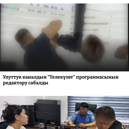
Улуттук каналдын "Телекүзөт" программасынын
редактору сабалды