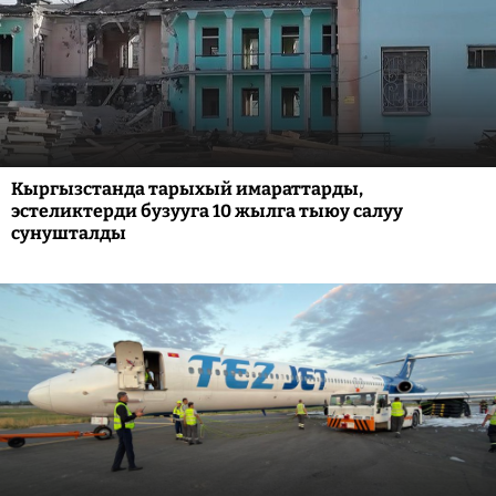
Кыргызстанда тарыхый имараттарды,
эстеликтерди бузууга 10 жылга тыюу салуу
сунушталды