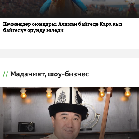
Көчмөндөр оюндары: Аламан байгеде Кара кыз
байгелүү орунду ээледи
Маданият, шоу-бизнес