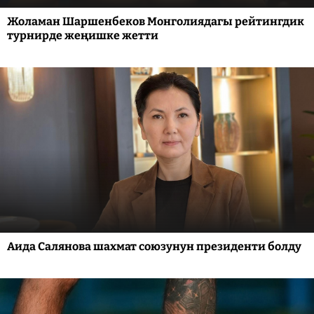
Жоламан Шаршенбеков Монголиядагы рейтингдик
турнирде жеңишке жетти
Аида Салянова шахмат союзунун президенти болду