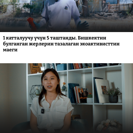
1 катталуучу үчүн 5 таштанды. Бишкектин
булганган жерлерин тазалаган экоактивисттин
маеги