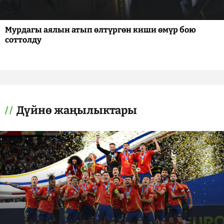
Мурдагы аялын атып өлтүргөн киши өмүр бою
соттолду
Дүйнө жаңылыктары