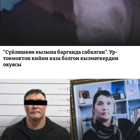
"Сүйлөшкөн кызына барганда сабалган". Ур-
токмоктон кийин каза болгон кызматкердин
окуясы