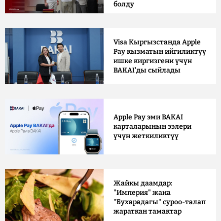
болду
Visa Кыргызстанда Apple
Pay кызматын ийгиликтүү
ишке киргизгени үчүн
BAKAI'ды сыйлады
Apple Pay эми BAKAI
карталарынын ээлери
үчүн жеткиликтүү
Жайкы даамдар:
"Империя" жана
"Бухарадагы" суроо-талап
жараткан тамактар