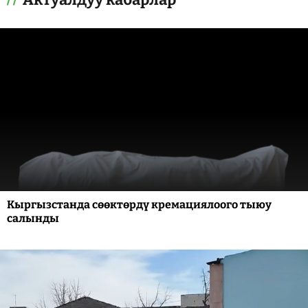
Кыргызстанда сөөктөрдү кремациялоого тыюу
салынды