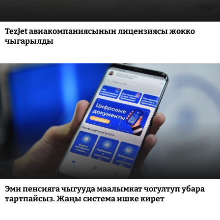
TezJet авиакомпаниясынын лицензиясы жокко
чыгарылды
Эми пенсияга чыгууда маалымкат чогултуп убара
тартпайсыз. Жаңы система ишке кирет