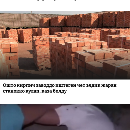
Ошто кирпич заводдо иштеген чет элдик жаран
станокко кулап, каза болду