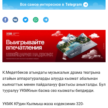
Все самое интересное в
Telegram
К.Медетбеков атындагы музыкалык драма театрына
атайын аппаратураларды алууда кызмат абалынан
кыянаттык менен пайдалануу фактысы аныкталды. Бул
тууралуу УКМКнын басма сөз кызматы билдирди.
УКМК КРдин Кылмыш-жаза кодексинин 320-