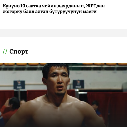
Күнүнө 10 саатка чейин даярданып, ЖРТдан
жогорку балл алган бүтүрүүчүнүн маеги
Спорт