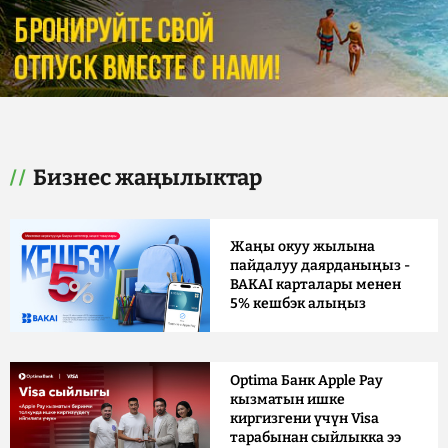
Бизнес жаңылыктар
Жаңы окуу жылына
пайдалуу даярданыңыз -
BAKAI карталары менен
5% кешбэк алыңыз
Optima Банк Apple Pay
кызматын ишке
киргизгени үчүн Visa
тарабынан сыйлыкка ээ