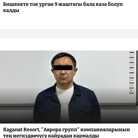
Бишкекте ток урган 9 жаштагы бала каза болуп
калды
Kaganat Resort, "Аврора групп" компанияларынын
тең негиздөөчүсү кайрадан кармалды