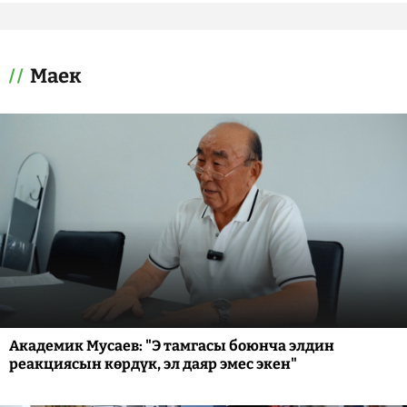
Маек
Академик Мусаев: "Э тамгасы боюнча элдин
реакциясын көрдүк, эл даяр эмес экен"