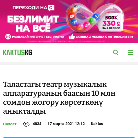
Таластагы театр музыкалык
аппаратуранын баасын 10 млн
сомдон жогору көрсөткөнү
аныкталды
4834
17 марта 2021 12:12
Kaktus
Саясат