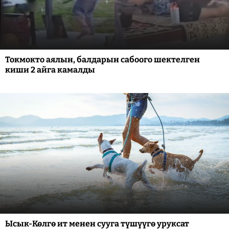
Токмокто аялын, балдарын сабоого шектелген
киши 2 айга камалды
Ысык-Көлгө ит менен сууга түшүүгө уруксат