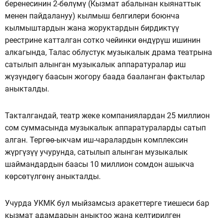
беренесинин 2-бөлүмү (Кызмат абалынан кыянаттык
менен пайдалануу) кылмыш белгилери боюнча
кылмыштардын жана жоруктардын бирдиктүү
реестрине катталган сотко чейинки өндүрүш ишинин
алкагында, Талас облустук музыкалык драма театрына
сатылып алынган музыкалык аппаратуралар иш
жүзүндөгү баасын жогору баада бааланган фактылар
аныкталды.
Такталгандай, театр жеке компаниялардан 25 миллион
сом суммасында музыкалык аппаратураларды сатып
алган. Тергөө-ыкчам иш-чаралардын комплексин
жүргүзүү учурунда, сатылып алынган музыкалык
шаймандардын баасы 10 миллион сомдон ашыкча
көрсөтүлгөнү аныкталды.
Учурда УКМК бул мыйзамсыз аракеттерге тиешеси бар
кызмат адамдарын аныктоо жана келтирилген