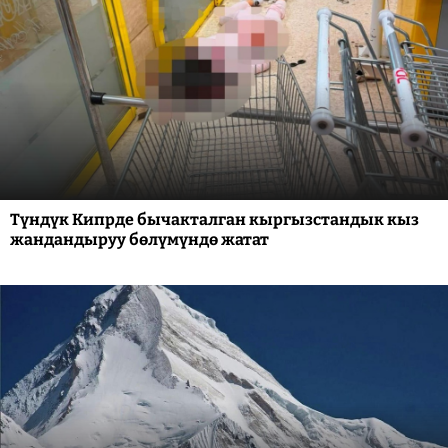
Түндүк Кипрде бычакталган кыргызстандык кыз
жандандыруу бөлүмүндө жатат