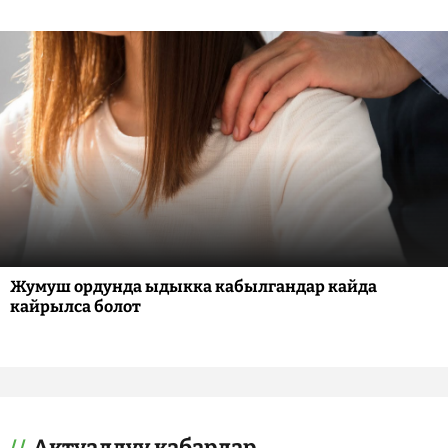
Жумуш ордунда ыдыкка кабылгандар кайда
кайрылса болот
Актуалдуу кабарлар