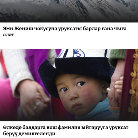
Эми Жеңиш чокусуна уруксаты барлар гана чыга
алат
Өлкөдө балдарга кош фамилия ыйгарууга уруксат
берүү демилгеленди