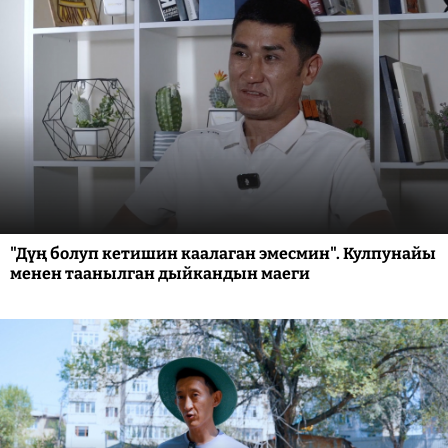
"Дүң болуп кетишин каалаган эмесмин". Кулпунайы
менен таанылган дыйкандын маеги