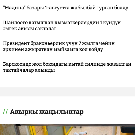
"Мадина" базары 1-августта жабылбай турган болду
Шайлоого катышкан кызматкерлердин 1 күндүк
эмгек акысы сакталат
Президент браконьерлик үчүн 7 жылга чейин
эркинен ажыраткан мыйзамга кол койду
Барскоондо жол боюндагы кытай тилинде жазылган
тактайчалар алынды
Акыркы жаңылыктар