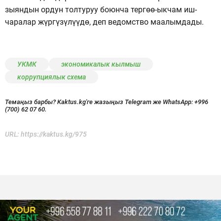
зыяндын ордун толтуруу боюнча тергөө-ыкчам иш-
чаралар жүргүзүлүүдө, деп ведомство маалымдады.
УКМК
экономикалык кылмыш
коррупциялык схема
Темаңыз барбы? Kaktus.kg'ге жазыңыз Telegram же WhatsApp:
+996
(700) 62 07 60.
URL:
https://kaktus.kg/975