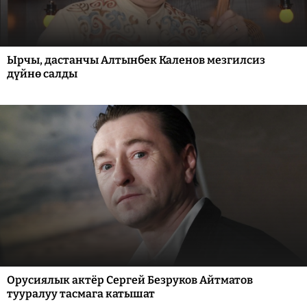
Ырчы, дастанчы Алтынбек Каленов мезгилсиз
дүйнө салды
Орусиялык актёр Сергей Безруков Айтматов
тууралуу тасмага катышат