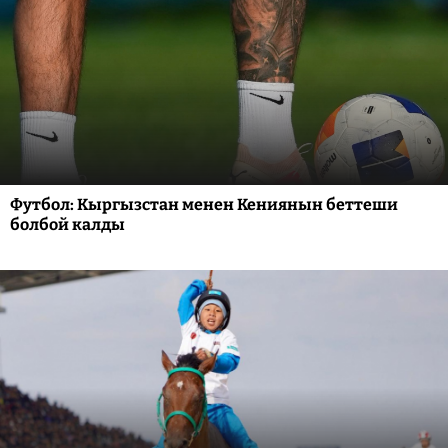
Футбол: Кыргызстан менен Кениянын беттеши
болбой калды