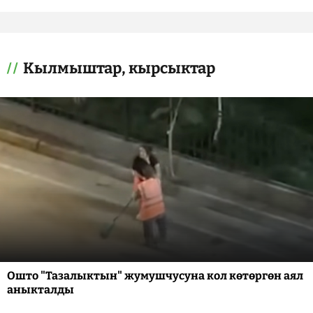
Кылмыштар, кырсыктар
Ошто "Тазалыктын" жумушчусуна кол көтөргөн аял
аныкталды