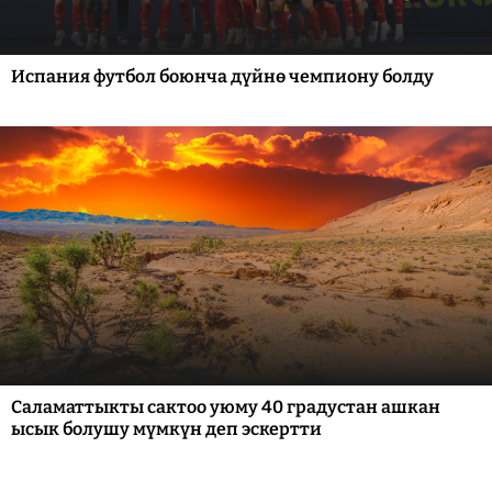
Испания футбол боюнча дүйнө чемпиону болду
Саламаттыкты сактоо уюму 40 градустан ашкан
ысык болушу мүмкүн деп эскертти