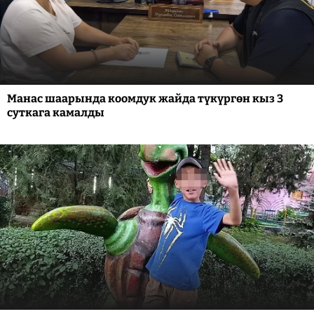
Манас шаарында коомдук жайда түкүргөн кыз 3
суткага камалды