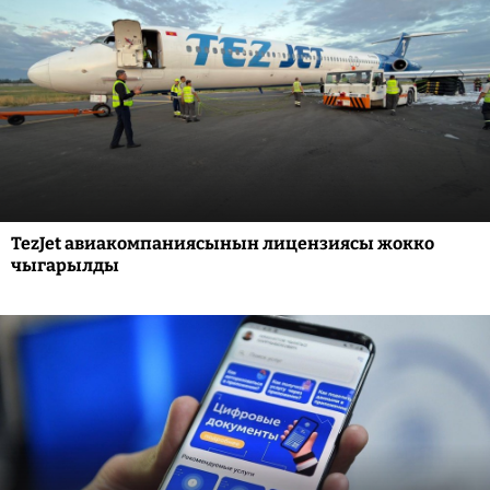
TezJet авиакомпаниясынын лицензиясы жокко
чыгарылды