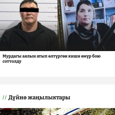
Мурдагы аялын атып өлтүргөн киши өмүр бою
соттолду
Дүйнө жаңылыктары