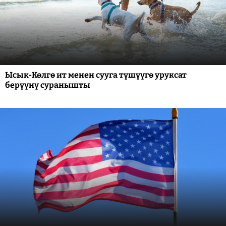
Ысык-Көлгө ит менен сууга түшүүгө уруксат
берүүнү суранышты