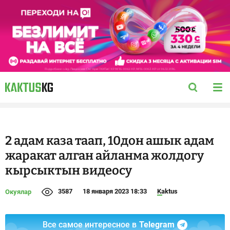
2 адам каза таап, 10дон ашык адам
жаракат алган айланма жолдогу
кырсыктын видеосу
3587
18 января 2023 18:33
Kaktus
Окуялар
Все самое интересное в
Telegram