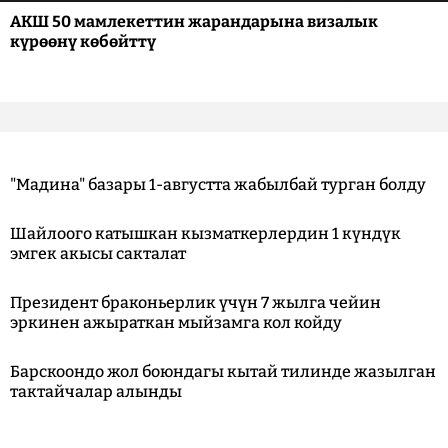
АКШ 50 мамлекеттин жарандарына визалык
күрөөнү көбөйттү
"Мадина" базары 1-августта жабылбай турган болду
Шайлоого катышкан кызматкерлердин 1 күндүк
эмгек акысы сакталат
Президент браконьерлик үчүн 7 жылга чейин
эркинен ажыраткан мыйзамга кол койду
Барскоондо жол боюндагы кытай тилинде жазылган
тактайчалар алынды