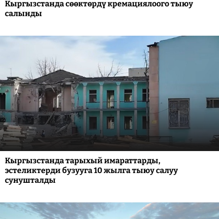
Кыргызстанда сөөктөрдү кремациялоого тыюу
салынды
Кыргызстанда тарыхый имараттарды,
эстеликтерди бузууга 10 жылга тыюу салуу
сунушталды