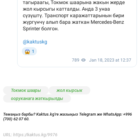
Токмок шаары
жол кырсык
ооруканага жаткырылды
Темаңыз барбы? Kaktus.kg'ге жазыңыз Telegram же WhatsApp:
+996
(700) 62 07 60.
URL:
https://kaktus.kg/9976