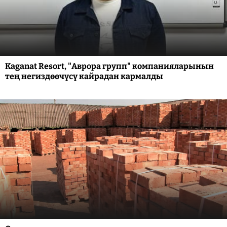
Kaganat Resort, "Аврора групп" компанияларынын
тең негиздөөчүсү кайрадан кармалды