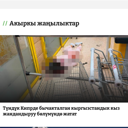
Акыркы жаңылыктар
Түндүк Кипрде бычакталган кыргызстандык кыз
жандандыруу бөлүмүндө жатат