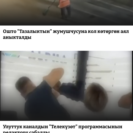
Ошто "Тазалыктын" жумушчусуна кол көтөргөн аял
аныкталды
Улуттук каналдын "Телекүзөт" программасынын
редактору сабалды