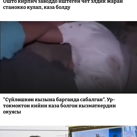
Ошто кирпич заводдо иштеген чет элдик жаран
станокко кулап, каза болду
"Сүйлөшкөн кызына барганда сабалган". Ур-
токмоктон кийин каза болгон кызматкердин
окуясы