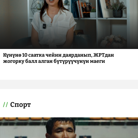
Күнүнө 10 саатка чейин даярданып, ЖРТдан
жогорку балл алган бүтүрүүчүнүн маеги
Спорт