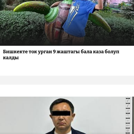
Бишкекте ток урган 9 жаштагы бала каза болуп
калды