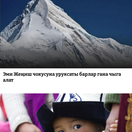
Эми Жеңиш чокусуна уруксаты барлар гана чыга
алат