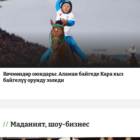
Көчмөндөр оюндары: Аламан байгеде Кара кыз
байгелүү орунду ээледи
Маданият, шоу-бизнес