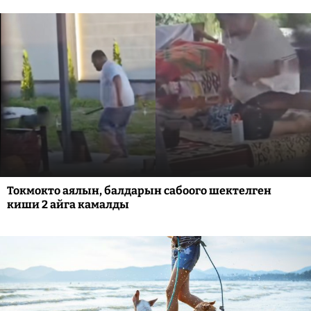
Токмокто аялын, балдарын сабоого шектелген
киши 2 айга камалды