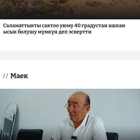
Саламаттыкты сактоо уюму 40 градустан ашкан
ысык болушу мүмкүн деп эскертти
Маек