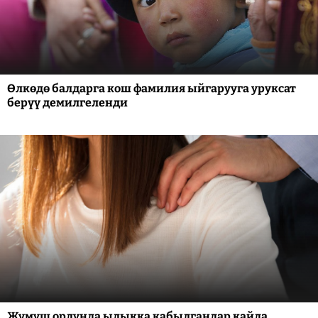
Өлкөдө балдарга кош фамилия ыйгарууга уруксат
берүү демилгеленди
Жумуш ордунда ыдыкка кабылгандар кайда