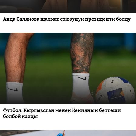
Аида Салянова шахмат союзунун президенти болду
Футбол: Кыргызстан менен Кениянын беттеши
болбой калды