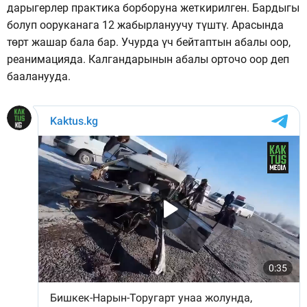
дарыгерлер практика борборуна жеткирилген. Бардыгы
болуп ооруканага 12 жабырлануучу түштү. Арасында
төрт жашар бала бар. Учурда үч бейтаптын абалы оор,
реанимацияда. Калгандарынын абалы орточо оор деп
бааланууда.