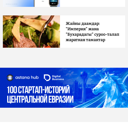
Жайкы даамдар:
"Империя" жана
"Бухарадагы" суроо-талап
жараткан тамактар