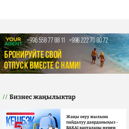
Бизнес жаңылыктар
Жаңы окуу жылына
пайдалуу даярданыңыз -
BAKAI карталары менен