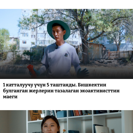
1 катталуучу үчүн 5 таштанды. Бишкектин
булганган жерлерин тазалаган экоактивисттин
маеги