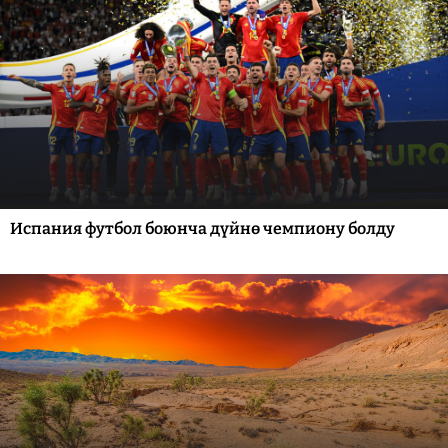
Испания футбол боюнча дүйнө чемпиону болду