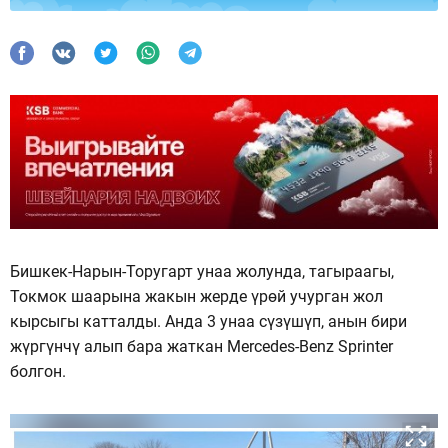
Бишкек-Нарын-Торугарт унаа жолунда, тагыраагы,
Токмок шаарына жакын жерде үрөй учурган жол
кырсыгы катталды. Анда 3 унаа сүзүшүп, анын бири
жүргүнчү алып бара жаткан Mercedes-Benz Sprinter
болгон.