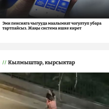
Эми пенсияга чыгууда маалымкат чогултуп убара
тартпайсыз. Жаңы система ишке кирет
Кылмыштар, кырсыктар