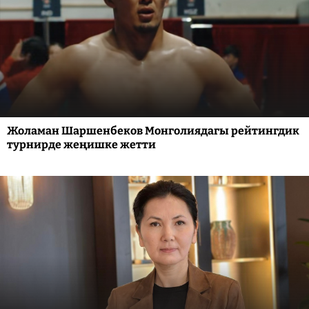
Жоламан Шаршенбеков Монголиядагы рейтингдик
турнирде жеңишке жетти