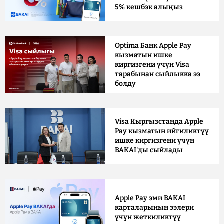
5% кешбэк алыңыз
Optima Банк Apple Pay
кызматын ишке
киргизгени үчүн Visa
тарабынан сыйлыкка ээ
болду
Visa Кыргызстанда Apple
Pay кызматын ийгиликтүү
ишке киргизгени үчүн
BAKAI'ды сыйлады
Apple Pay эми BAKAI
карталарынын ээлери
үчүн жеткиликтүү