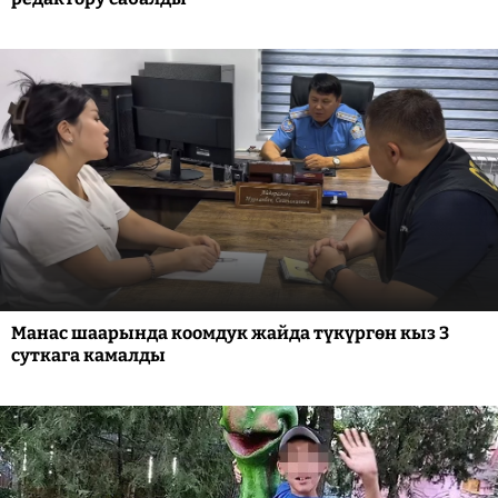
Манас шаарында коомдук жайда түкүргөн кыз 3
суткага камалды