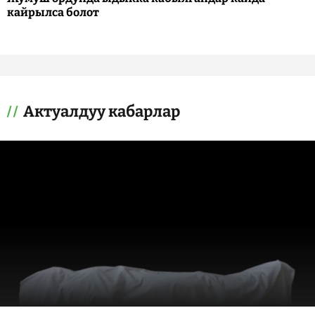
кайрылса болот
Актуалдуу кабарлар