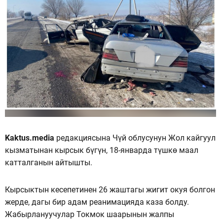
Kaktus.media
редакциясына Чүй облусунун Жол кайгуул
кызматынан кырсык бүгүн, 18-январда түшкө маал
катталганын айтышты.
Кырсыктын кесепетинен 26 жаштагы жигит окуя болгон
жерде, дагы бир адам реанимацияда каза болду.
Жабырлануучулар Токмок шаарынын жалпы