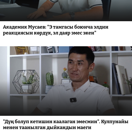
Академик Мусаев: "Э тамгасы боюнча элдин
реакциясын көрдүк, эл даяр эмес экен"
"Дүң болуп кетишин каалаган эмесмин". Кулпунайы
менен таанылган дыйкандын маеги