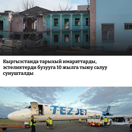
Кыргызстанда тарыхый имараттарды,
эстеликтерди бузууга 10 жылга тыюу салуу
сунушталды