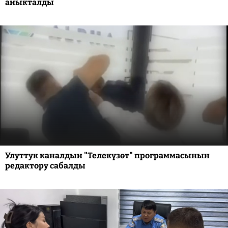
аныкталды
Улуттук каналдын "Телекүзөт" программасынын
редактору сабалды