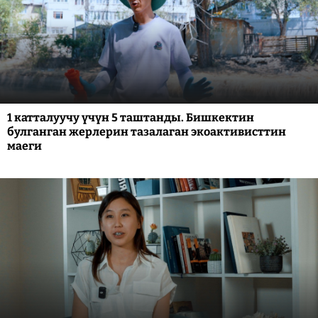
1 катталуучу үчүн 5 таштанды. Бишкектин
булганган жерлерин тазалаган экоактивисттин
маеги