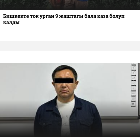
Бишкекте ток урган 9 жаштагы бала каза болуп
калды