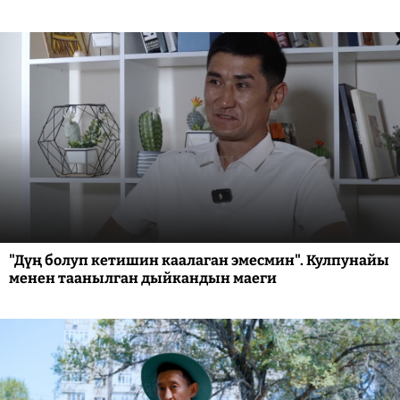
"Дүң болуп кетишин каалаган эмесмин". Кулпунайы
менен таанылган дыйкандын маеги