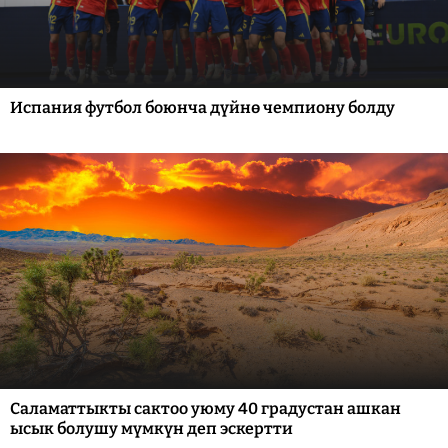
Испания футбол боюнча дүйнө чемпиону болду
Саламаттыкты сактоо уюму 40 градустан ашкан
ысык болушу мүмкүн деп эскертти