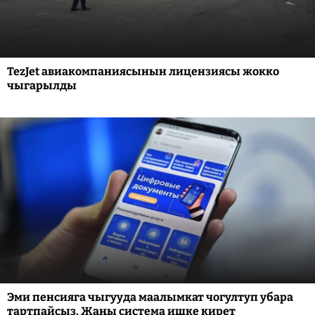
TezJet авиакомпаниясынын лицензиясы жокко
чыгарылды
Эми пенсияга чыгууда маалымкат чогултуп убара
тартпайсыз. Жаңы система ишке кирет