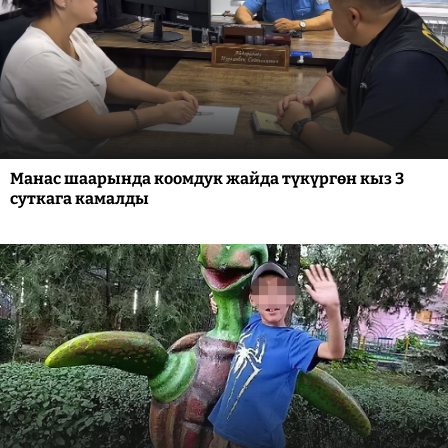
Манас шаарында коомдук жайда түкүргөн кыз 3
суткага камалды