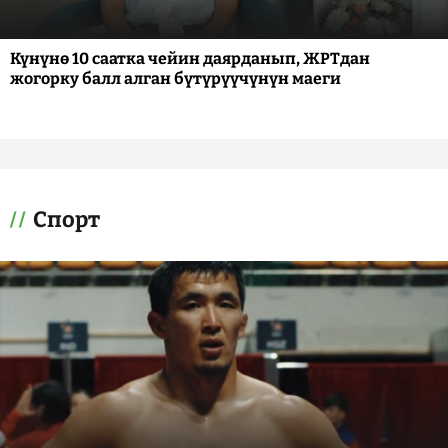
Күнүнө 10 саатка чейин даярданып, ЖРТдан
жогорку балл алган бүтүрүүчүнүн маеги
Спорт