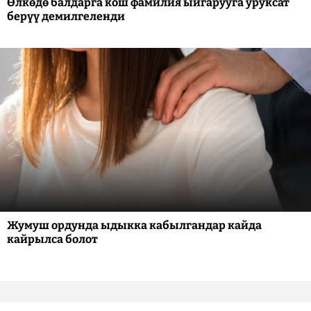
Өлкөдө балдарга кош фамилия ыйгарууга уруксат
берүү демилгеленди
Жумуш ордунда ыдыкка кабылгандар кайда
кайрылса болот