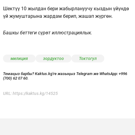
Шектүү 10 жылдан бери жабырлануучу кыздын үйүндө
үй жумуштарына жардам берип, жашап жүргөн.
Башкы беттеги сүрөт иллюстрациялык.
милиция
зордуктоо
Токтогул
Темаңыз барбы? Kaktus.kg'ге жазыңыз Telegram же WhatsApp:
+996
(700) 62 07 60.
URL:
https://kaktus.kg/14525