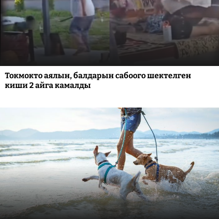
Токмокто аялын, балдарын сабоого шектелген
киши 2 айга камалды