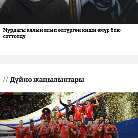
Мурдагы аялын атып өлтүргөн киши өмүр бою
соттолду
Дүйнө жаңылыктары