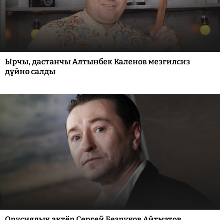
Ырчы, дастанчы Алтынбек Каленов мезгилсиз
дүйнө салды
Орусиялык актёр Сергей Безруков Айтматов