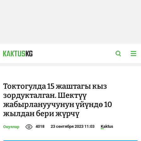
Токтогулда 15 жаштагы кыз
зордукталган. Шектүү
жабырлануучунун үйүндө 10
жылдан бери жүрчү
4018
23 сентября 2023 11:03
Kaktus
Окуялар