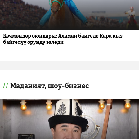
Көчмөндөр оюндары: Аламан байгеде Кара кыз
байгелүү орунду ээледи
Маданият, шоу-бизнес