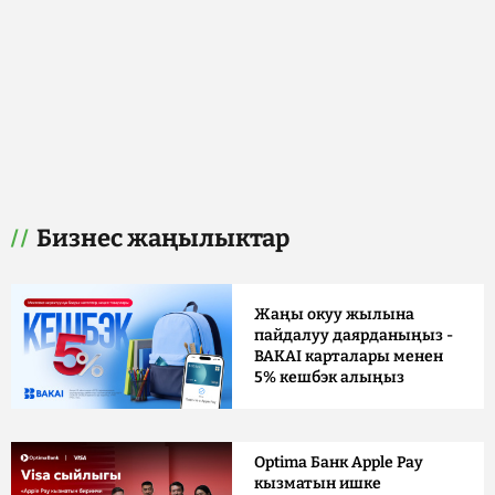
Бизнес жаңылыктар
Жаңы окуу жылына
пайдалуу даярданыңыз -
BAKAI карталары менен
5% кешбэк алыңыз
Optima Банк Apple Pay
кызматын ишке