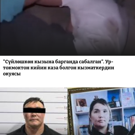
"Сүйлөшкөн кызына барганда сабалган". Ур-
токмоктон кийин каза болгон кызматкердин
окуясы