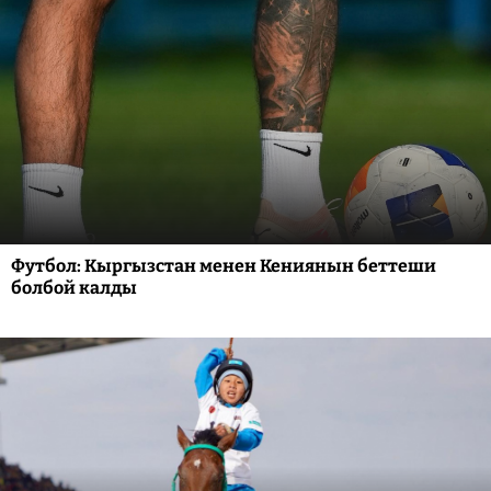
Футбол: Кыргызстан менен Кениянын беттеши
болбой калды