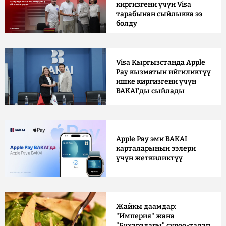
киргизгени үчүн Visa
тарабынан сыйлыкка ээ
болду
Visa Кыргызстанда Apple
Pay кызматын ийгиликтүү
ишке киргизгени үчүн
BAKAI'ды сыйлады
Apple Pay эми BAKAI
карталарынын ээлери
үчүн жеткиликтүү
Жайкы даамдар:
"Империя" жана
"Бухарадагы" суроо-талап