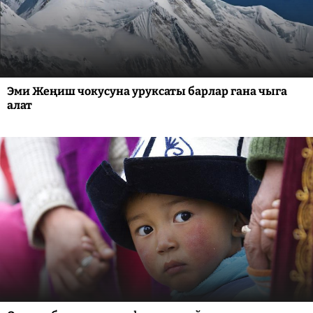
Эми Жеңиш чокусуна уруксаты барлар гана чыга
алат