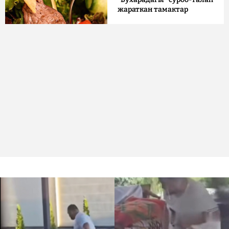
жараткан тамактар