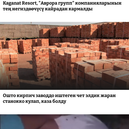
Kaganat Resort, "Аврора групп" компанияларынын
тең негиздөөчүсү кайрадан кармалды
Ошто кирпич заводдо иштеген чет элдик жаран
станокко кулап, каза болду