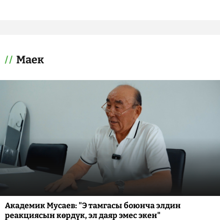
Маек
Академик Мусаев: "Э тамгасы боюнча элдин
реакциясын көрдүк, эл даяр эмес экен"