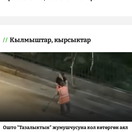
Кылмыштар, кырсыктар
Ошто "Тазалыктын" жумушчусуна кол көтөргөн аял