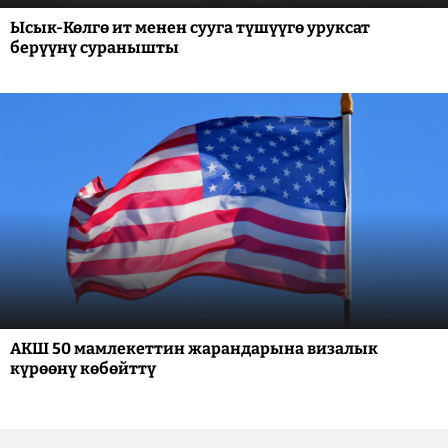
Ысык-Көлгө ит менен сууга түшүүгө уруксат
берүүнү суранышты
АКШ 50 мамлекеттин жарандарына визалык
күрөөнү көбөйттү