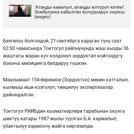
"Атаңды каматып, апаңды өлтүрүп кетем".
Зомбулукка кабылган өспүрүмдүн окуясы
(видео)
Белгилүү болгондой, 21-сентябрга караган түнү саат
02:00 чамасында Токтогул районунунда жаш кызды 36
жаштагы жаран күч колдонуп зордуктап койгондугу
боюнча милицияга билдирүү түшкөн.
Маалымаат 154-беренеси (Зордуктоо) менен катталып,
кылмыш иши козголуп, тиешелүү экспертизалар
дайындалган.
Токтогул РИИБдин кызматкерлери тарабынан окуяга
шектүү катары 1987-жылы туулган Б.А. кармалып,
убактылуу кармоочу жайга киргизилди.