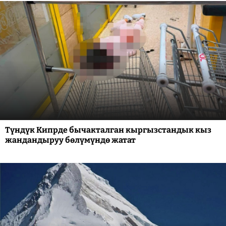
Түндүк Кипрде бычакталган кыргызстандык кыз
жандандыруу бөлүмүндө жатат