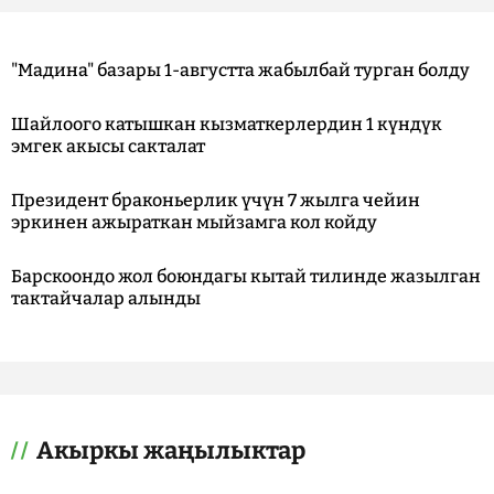
"Мадина" базары 1-августта жабылбай турган болду
Шайлоого катышкан кызматкерлердин 1 күндүк
эмгек акысы сакталат
Президент браконьерлик үчүн 7 жылга чейин
эркинен ажыраткан мыйзамга кол койду
Барскоондо жол боюндагы кытай тилинде жазылган
тактайчалар алынды
Акыркы жаңылыктар