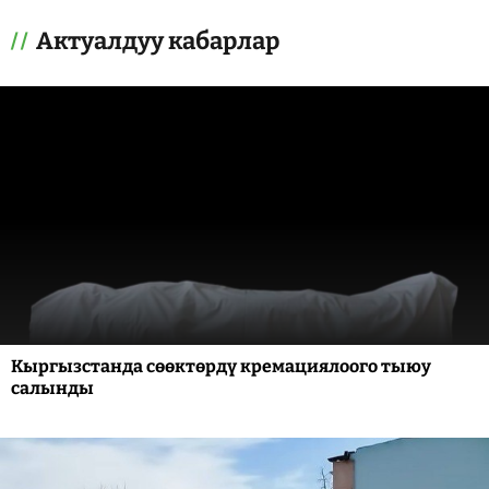
Актуалдуу кабарлар
Кыргызстанда сөөктөрдү кремациялоого тыюу
салынды