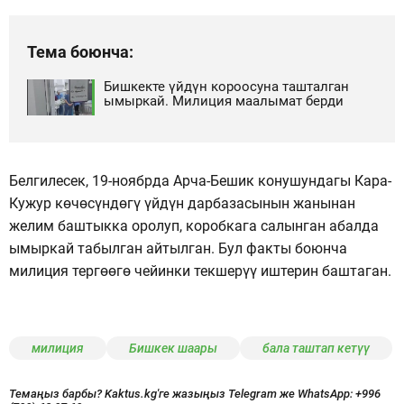
Тема боюнча:
Бишкекте үйдүн короосуна ташталган
ымыркай. Милиция маалымат берди
Белгилесек, 19-ноябрда Арча-Бешик конушундагы Кара-
Кужур көчөсүндөгү үйдүн дарбазасынын жанынан
желим баштыкка оролуп, коробкага салынган абалда
ымыркай табылган айтылган. Бул факты боюнча
милиция тергөөгө чейинки текшерүү иштерин баштаган.
милиция
Бишкек шаары
бала таштап кетүү
Темаңыз барбы? Kaktus.kg'ге жазыңыз Telegram же WhatsApp:
+996