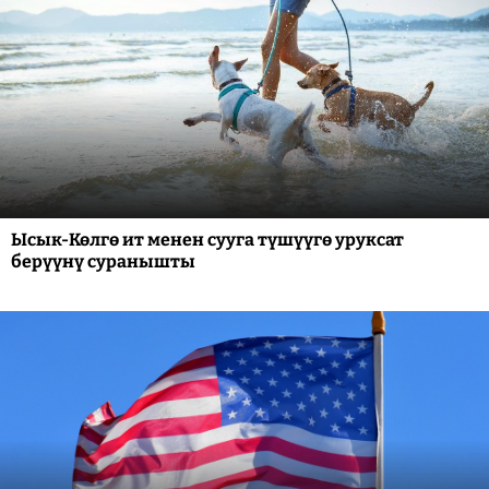
Ысык-Көлгө ит менен сууга түшүүгө уруксат
берүүнү суранышты