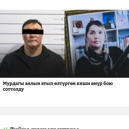
Мурдагы аялын атып өлтүргөн киши өмүр бою
соттолду