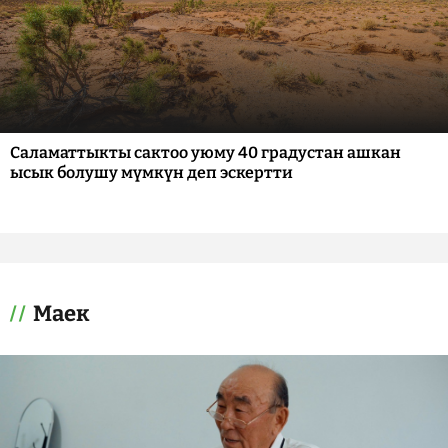
Саламаттыкты сактоо уюму 40 градустан ашкан
ысык болушу мүмкүн деп эскертти
Маек