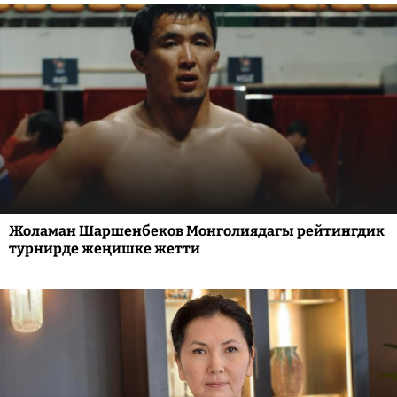
Жоламан Шаршенбеков Монголиядагы рейтингдик
турнирде жеңишке жетти