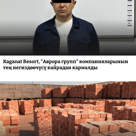
Kaganat Resort, "Аврора групп" компанияларынын
тең негиздөөчүсү кайрадан кармалды