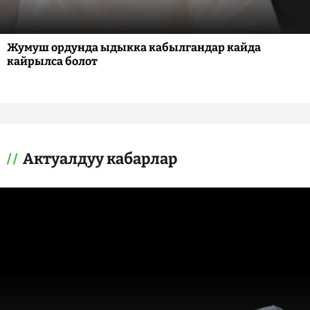
Жумуш ордунда ыдыкка кабылгандар кайда
кайрылса болот
Актуалдуу кабарлар