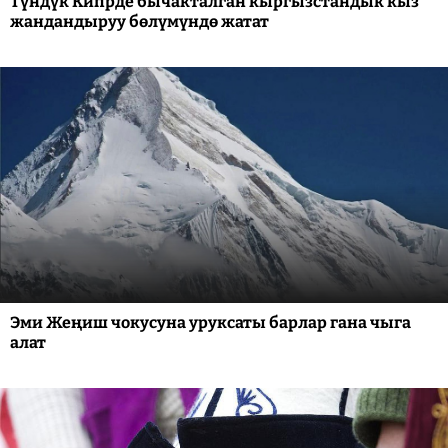
Түндүк Кипрде бычакталган кыргызстандык кыз
жандандыруу бөлүмүндө жатат
Эми Жеңиш чокусуна уруксаты барлар гана чыга
алат