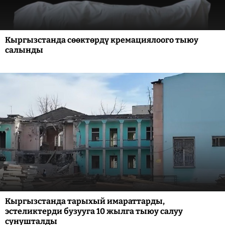
Кыргызстанда сөөктөрдү кремациялоого тыюу
салынды
Кыргызстанда тарыхый имараттарды,
эстеликтерди бузууга 10 жылга тыюу салуу
сунушталды