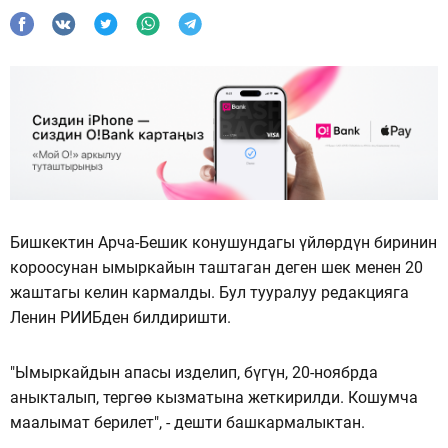
Бишкектин Арча-Бешик конушундагы үйлөрдүн биринин
короосунан ымыркайын таштаган деген шек менен 20
жаштагы келин кармалды. Бул тууралуу редакцияга
Ленин РИИБден билдиришти.
"Ымыркайдын апасы изделип, бүгүн, 20-ноябрда
аныкталып, тергөө кызматына жеткирилди. Кошумча
маалымат берилет", - дешти башкармалыктан.