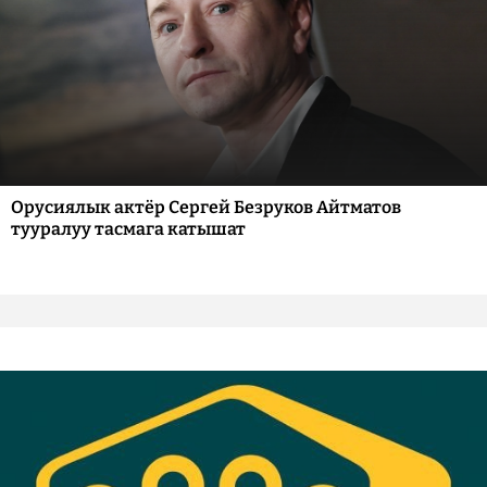
Орусиялык актёр Сергей Безруков Айтматов
тууралуу тасмага катышат