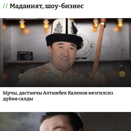
Маданият, шоу-бизнес
Ырчы, дастанчы Алтынбек Каленов мезгилсиз
дүйнө салды