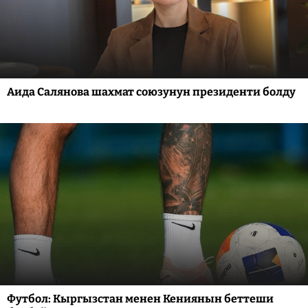
Аида Салянова шахмат союзунун президенти болду
Футбол: Кыргызстан менен Кениянын беттеши