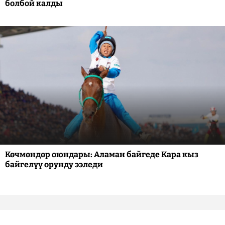
болбой калды
Көчмөндөр оюндары: Аламан байгеде Кара кыз
байгелүү орунду ээледи