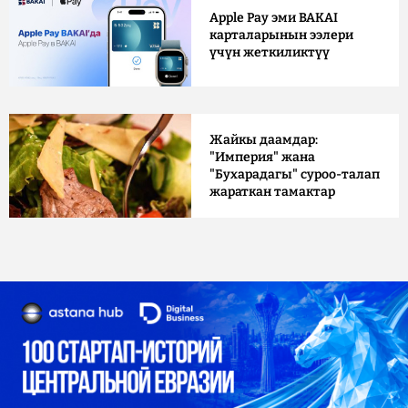
Apple Pay эми BAKAI
карталарынын ээлери
үчүн жеткиликтүү
Жайкы даамдар:
"Империя" жана
"Бухарадагы" суроо-талап
жараткан тамактар