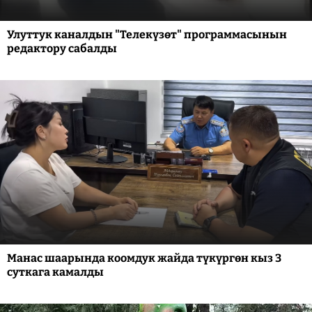
Улуттук каналдын "Телекүзөт" программасынын
редактору сабалды
Манас шаарында коомдук жайда түкүргөн кыз 3
суткага камалды