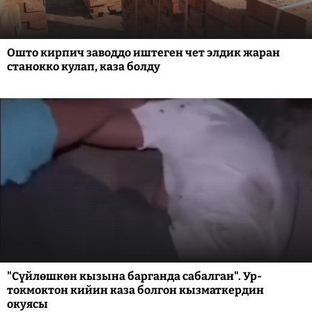
Ошто кирпич заводдо иштеген чет элдик жаран
станокко кулап, каза болду
"Сүйлөшкөн кызына барганда сабалган". Ур-
токмоктон кийин каза болгон кызматкердин
окуясы