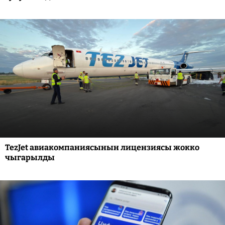
TezJet авиакомпаниясынын лицензиясы жокко
чыгарылды