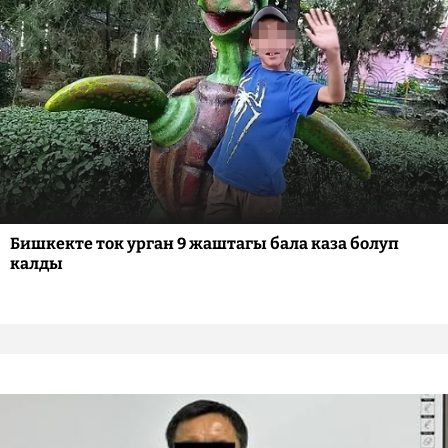
Бишкекте ток урган 9 жаштагы бала каза болуп
калды