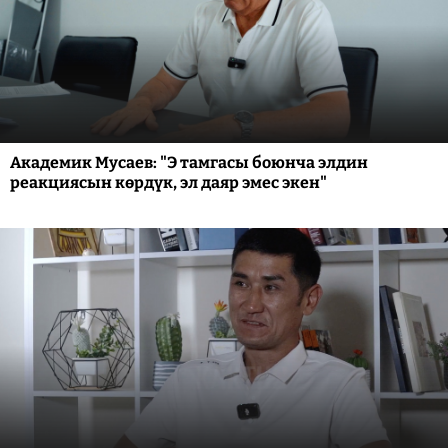
Академик Мусаев: "Э тамгасы боюнча элдин
реакциясын көрдүк, эл даяр эмес экен"