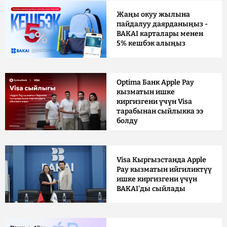
Жаңы окуу жылына
пайдалуу даярданыңыз -
BAKAI карталары менен
5% кешбэк алыңыз
Optima Банк Apple Pay
кызматын ишке
киргизгени үчүн Visa
тарабынан сыйлыкка ээ
болду
Visa Кыргызстанда Apple
Pay кызматын ийгиликтүү
ишке киргизгени үчүн
BAKAI'ды сыйлады