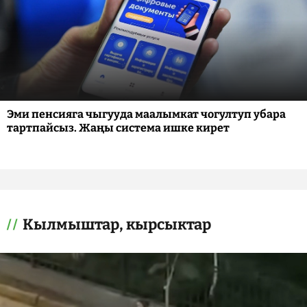
Эми пенсияга чыгууда маалымкат чогултуп убара
тартпайсыз. Жаңы система ишке кирет
Кылмыштар, кырсыктар