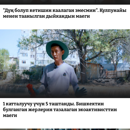
"Дүң болуп кетишин каалаган эмесмин". Кулпунайы
менен таанылган дыйкандын маеги
1 катталуучу үчүн 5 таштанды. Бишкектин
булганган жерлерин тазалаган экоактивисттин
маеги