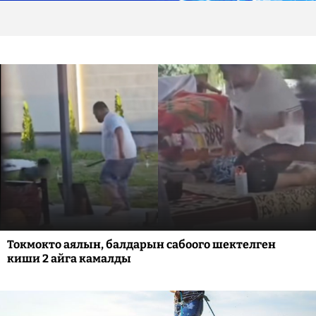
Токмокто аялын, балдарын сабоого шектелген
киши 2 айга камалды