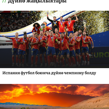
Дүйнө жаңылыктары
Испания футбол боюнча дүйнө чемпиону болду