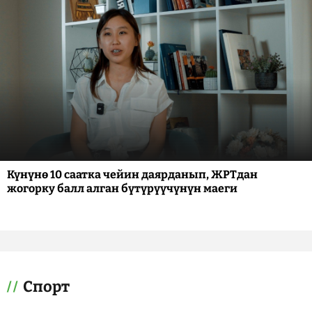
Күнүнө 10 саатка чейин даярданып, ЖРТдан
жогорку балл алган бүтүрүүчүнүн маеги
Спорт