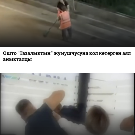
Ошто "Тазалыктын" жумушчусуна кол көтөргөн аял
аныкталды