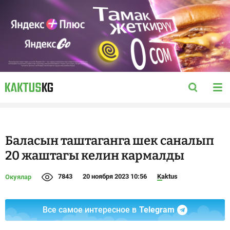
Баласын таштаганга шек саналып
20 жаштагы келин кармалды
7843
20 ноября 2023 10:56
Kaktus
Окуялар
Все самое интересное в
Telegram