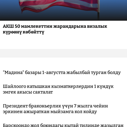
АКШ 50 мамлекеттин жарандарына визалык
күрөөнү көбөйттү
"Мадина" базары 1-августта жабылбай турган болду
Шайлоого катышкан кызматкерлердин 1 күндүк
эмгек акысы сакталат
Президент браконьерлик үчүн 7 жылга чейин
эркинен ажыраткан мыйзамга кол койду
Барскоондо жол боюндагы кытай тилинде жазылган