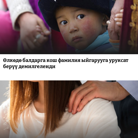
Өлкөдө балдарга кош фамилия ыйгарууга уруксат
берүү демилгеленди