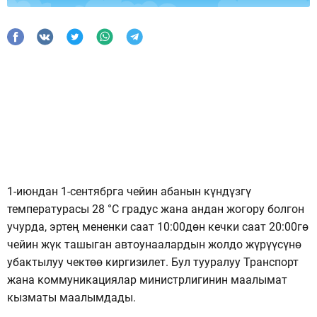
1-июндан 1-сентябрга чейин абанын күндүзгү
температурасы 28 °C градус жана андан жогору болгон
учурда, эртең мененки саат 10:00дөн кечки саат 20:00гө
чейин жүк ташыган автоунаалардын жолдо жүрүүсүнө
убактылуу чектөө киргизилет. Бул тууралуу Транспорт
жана коммуникациялар министрлигинин маалымат
кызматы маалымдады.