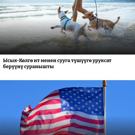
Ысык-Көлгө ит менен сууга түшүүгө уруксат
берүүнү суранышты