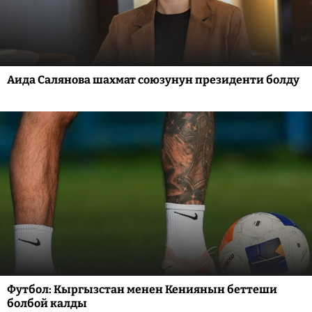
Аида Салянова шахмат союзунун президенти болду
Футбол: Кыргызстан менен Кениянын беттеши
болбой калды