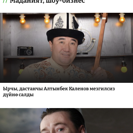
Маданият, шоу-бизнес
Ырчы, дастанчы Алтынбек Каленов мезгилсиз
дүйнө салды