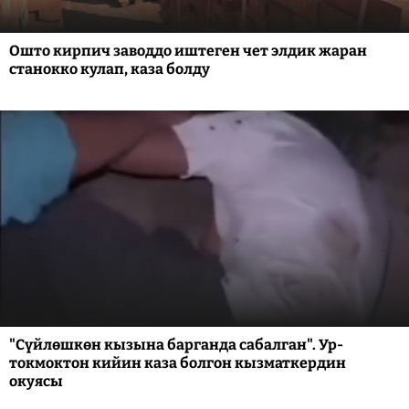
Ошто кирпич заводдо иштеген чет элдик жаран
станокко кулап, каза болду
"Сүйлөшкөн кызына барганда сабалган". Ур-
токмоктон кийин каза болгон кызматкердин
окуясы