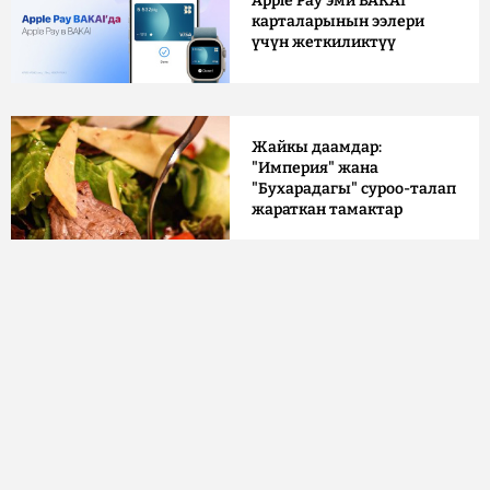
Apple Pay эми BAKAI
карталарынын ээлери
үчүн жеткиликтүү
Жайкы даамдар:
"Империя" жана
"Бухарадагы" суроо-талап
жараткан тамактар