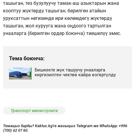
ташыган, тез бузулуучу тамак-аш азыктарын жана
кооптуу жүктөрдү ташыган, берилген атайын
уруксаттын негизинде ири көлөмдөгү жүктөрдү
ташыган, жол курууга жана оңдоого тартылган
унааларга (берилген ордер боюнча) тиешелүү эмес.
Тема боюнча:
Бишкекте жүк ташуучу унааларга
киргизилген чектөө кайра өзгөртүлдү
Транспорт министрлиги
Темаңыз барбы? Kaktus.kg'ге жазыңыз Telegram же WhatsApp:
+996
(700) 62 07 60.