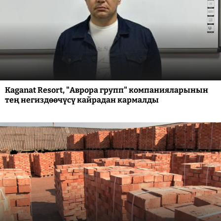
Kaganat Resort, "Аврора групп" компанияларынын
тең негиздөөчүсү кайрадан кармалды