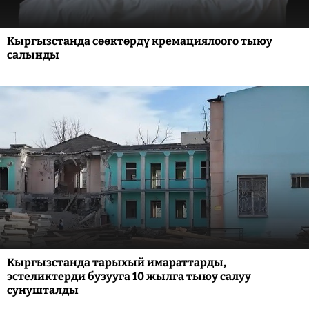
Кыргызстанда сөөктөрдү кремациялоого тыюу
салынды
Кыргызстанда тарыхый имараттарды,
эстеликтерди бузууга 10 жылга тыюу салуу
сунушталды