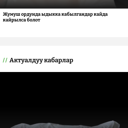
Жумуш ордунда ыдыкка кабылгандар кайда
кайрылса болот
Актуалдуу кабарлар