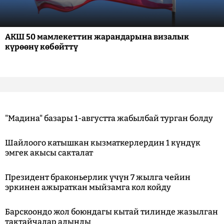
АКШ 50 мамлекеттин жарандарына визалык
күрөөнү көбөйттү
"Мадина" базары 1-августта жабылбай турган болду
Шайлоого катышкан кызматкерлердин 1 күндүк
эмгек акысы сакталат
Президент браконьерлик үчүн 7 жылга чейин
эркинен ажыраткан мыйзамга кол койду
Барскоондо жол боюндагы кытай тилинде жазылган
тактайчалар алынды