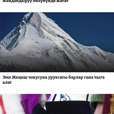
жандандыруу бөлүмүндө жатат
Эми Жеңиш чокусуна уруксаты барлар гана чыга
алат