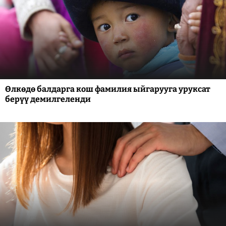
Өлкөдө балдарга кош фамилия ыйгарууга уруксат
берүү демилгеленди