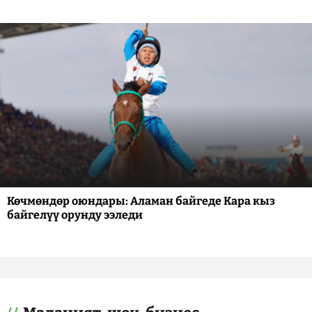
Көчмөндөр оюндары: Аламан байгеде Кара кыз
байгелүү орунду ээледи