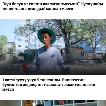
"Дүң болуп кетишин каалаган эмесмин". Кулпунайы
менен таанылган дыйкандын маеги
1 катталуучу үчүн 5 таштанды. Бишкектин
булганган жерлерин тазалаган экоактивисттин
маеги