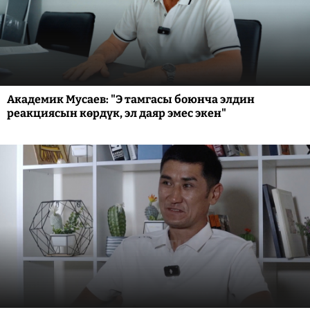
Академик Мусаев: "Э тамгасы боюнча элдин
реакциясын көрдүк, эл даяр эмес экен"