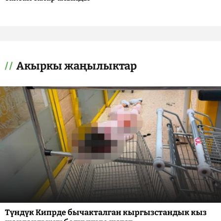
Акыркы жаңылыктар
Түндүк Кипрде бычакталган кыргызстандык кыз