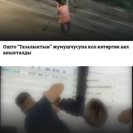
Ошто "Тазалыктын" жумушчусуна кол көтөргөн аял
аныкталды