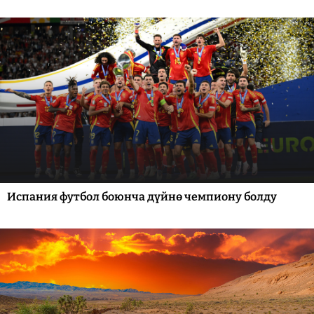
Испания футбол боюнча дүйнө чемпиону болду