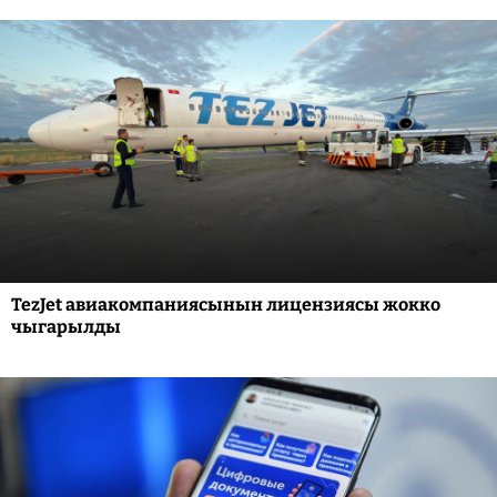
TezJet авиакомпаниясынын лицензиясы жокко
чыгарылды