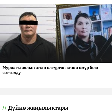
Мурдагы аялын атып өлтүргөн киши өмүр бою
соттолду
Дүйнө жаңылыктары