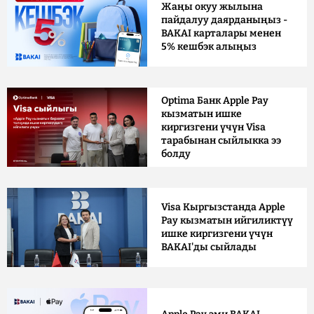
Жаңы окуу жылына
пайдалуу даярданыңыз -
BAKAI карталары менен
5% кешбэк алыңыз
Optima Банк Apple Pay
кызматын ишке
киргизгени үчүн Visa
тарабынан сыйлыкка ээ
болду
Visa Кыргызстанда Apple
Pay кызматын ийгиликтүү
ишке киргизгени үчүн
BAKAI'ды сыйлады