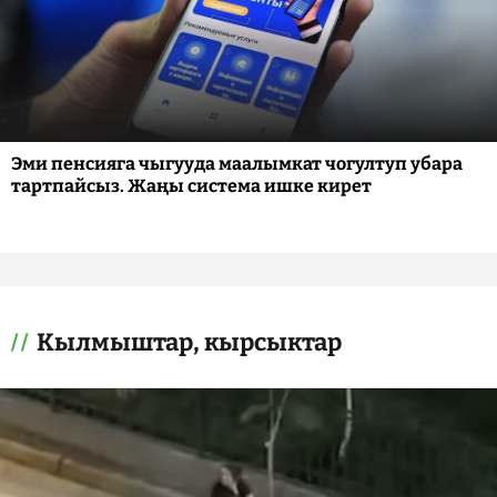
Эми пенсияга чыгууда маалымкат чогултуп убара
тартпайсыз. Жаңы система ишке кирет
Кылмыштар, кырсыктар