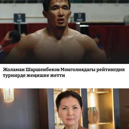
Жоламан Шаршенбеков Монголиядагы рейтингдик
турнирде жеңишке жетти