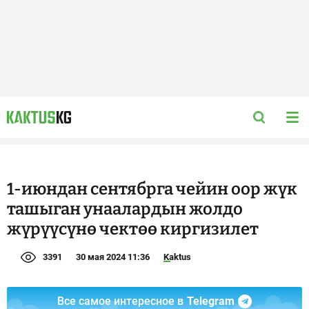
1-июндан сентябрга чейин оор жүк
ташыган унаалардын жолдо
жүрүүсүнө чектөө киргизилет
3391
30 мая 2024 11:36
Kaktus
Все самое интересное в
Telegram