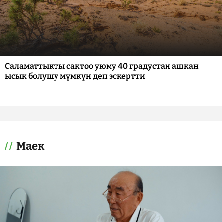
Саламаттыкты сактоо уюму 40 градустан ашкан
ысык болушу мүмкүн деп эскертти
Маек