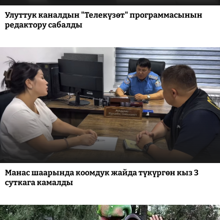
Улуттук каналдын "Телекүзөт" программасынын
редактору сабалды
Манас шаарында коомдук жайда түкүргөн кыз 3
суткага камалды