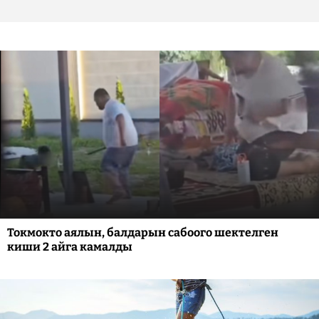
Токмокто аялын, балдарын сабоого шектелген
киши 2 айга камалды