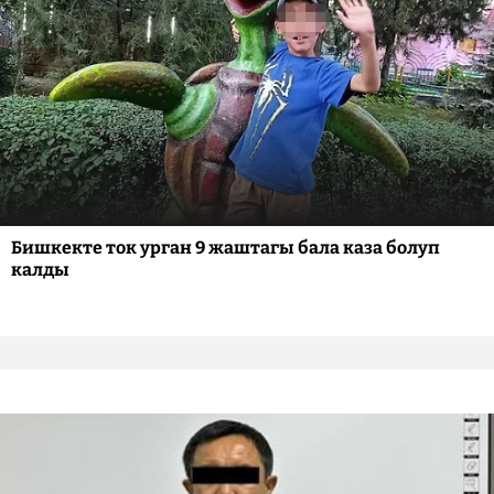
Бишкекте ток урган 9 жаштагы бала каза болуп
калды