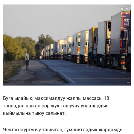
Буга ылайык, максималдуу жалпы массасы 18
тоннадан ашкан оор жүк ташуучу унаалардын
кыймылына тыюу салынат.
Чектөө жүргүнчү ташыган, гуманитардык жардамды