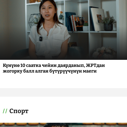
Күнүнө 10 саатка чейин даярданып, ЖРТдан
жогорку балл алган бүтүрүүчүнүн маеги
Спорт