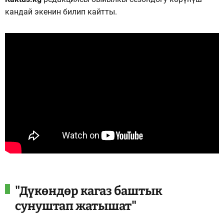
кандай экенин билип кайтты.
"Дүкөндөр кагаз баштык
сунуштап жатышат"