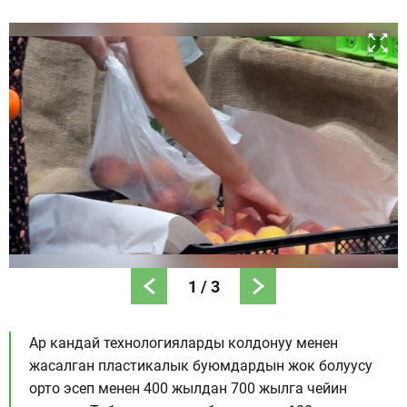
1
/
3
Ар кандай технологияларды колдонуу менен
жасалган пластикалык буюмдардын жок болуусу
орто эсеп менен 400 жылдан 700 жылга чейин