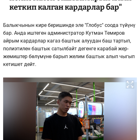
кеткип калган кардарлар бар"
Балыкчынын кире беришинде эле "Глобус" соода түйүнү
бар. Анда иштеген администратор Кутман Темиров
айрым кардарлар кагаз баштык алуудан баш тартып,
полиэтилен баштык сатылбайт дегенге карабай жер-
жемиштер бөлүмүнө барып желим баштык алып чыгып
кетишет дейт.