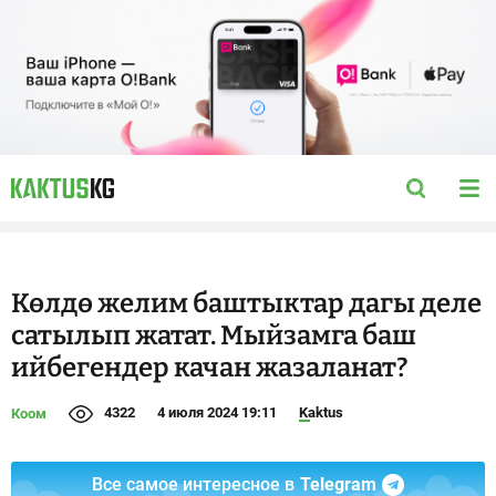
Көлдө желим баштыктар дагы деле
сатылып жатат. Мыйзамга баш
ийбегендер качан жазаланат?
4322
4 июля 2024 19:11
Kaktus
Коом
Все самое интересное в
Telegram