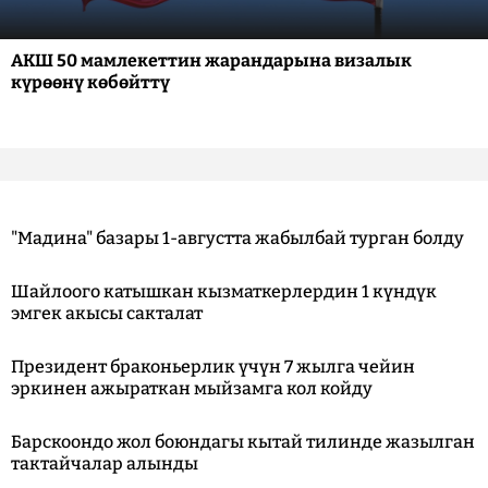
АКШ 50 мамлекеттин жарандарына визалык
күрөөнү көбөйттү
"Мадина" базары 1-августта жабылбай турган болду
Шайлоого катышкан кызматкерлердин 1 күндүк
эмгек акысы сакталат
Президент браконьерлик үчүн 7 жылга чейин
эркинен ажыраткан мыйзамга кол койду
Барскоондо жол боюндагы кытай тилинде жазылган
тактайчалар алынды