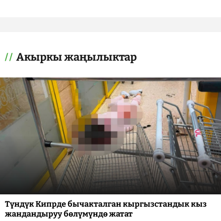
Акыркы жаңылыктар
Түндүк Кипрде бычакталган кыргызстандык кыз
жандандыруу бөлүмүндө жатат