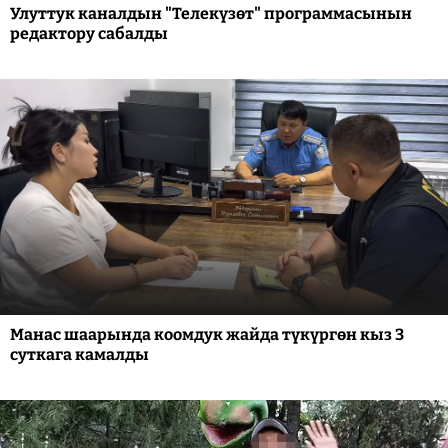
Улуттук каналдын "Телекүзөт" программасынын
редактору сабалды
Манас шаарында коомдук жайда түкүргөн кыз 3
суткага камалды