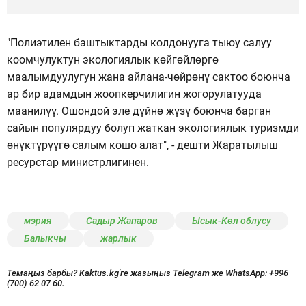
"Полиэтилен баштыктарды колдонууга тыюу салуу
коомчулуктун экологиялык көйгөйлөргө
маалымдуулугун жана айлана-чөйрөнү сактоо боюнча
ар бир адамдын жоопкерчилигин жогорулатууда
маанилүү. Ошондой эле дүйнө жүзү боюнча барган
сайын популярдуу болуп жаткан экологиялык туризмди
өнүктүрүүгө салым кошо алат", - дешти Жаратылыш
ресурстар министрлигинен.
мэрия
Садыр Жапаров
Ысык-Көл облусу
Балыкчы
жарлык
Темаңыз барбы? Kaktus.kg'ге жазыңыз Telegram же WhatsApp:
+996
(700) 62 07 60.