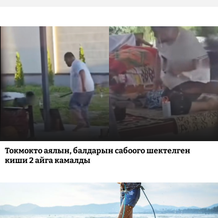
Токмокто аялын, балдарын сабоого шектелген
киши 2 айга камалды