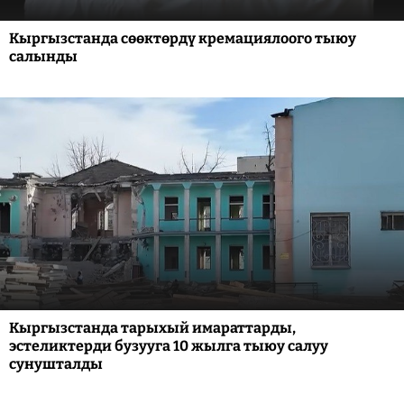
Кыргызстанда сөөктөрдү кремациялоого тыюу
салынды
Кыргызстанда тарыхый имараттарды,
эстеликтерди бузууга 10 жылга тыюу салуу
сунушталды