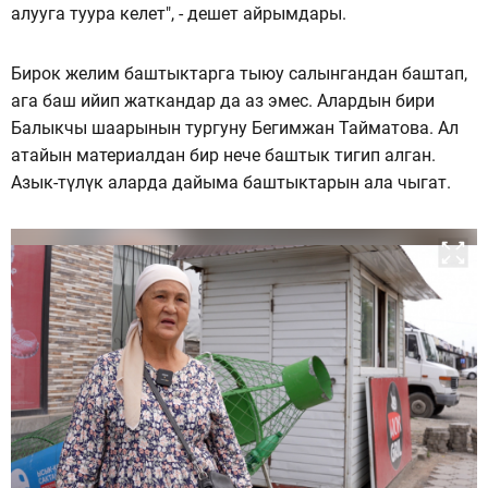
алууга туура келет", - дешет айрымдары.
Бирок желим баштыктарга тыюу салынгандан баштап,
ага баш ийип жаткандар да аз эмес. Алардын бири
Балыкчы шаарынын тургуну Бегимжан Тайматова. Ал
атайын материалдан бир нече баштык тигип алган.
Азык-түлүк аларда дайыма баштыктарын ала чыгат.