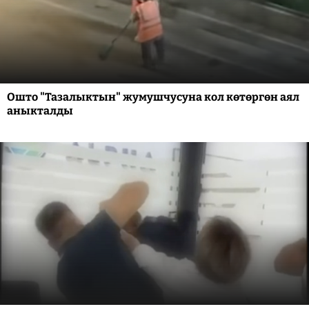
Ошто "Тазалыктын" жумушчусуна кол көтөргөн аял
аныкталды