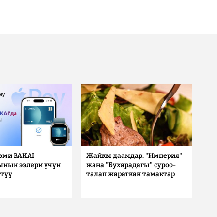
 эми BAKAI
Жайкы даамдар: "Империя"
ынын ээлери үчүн
жана "Бухарадагы" суроо-
түү
талап жараткан тамактар