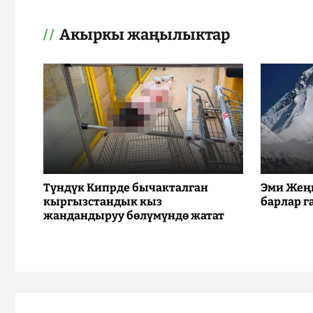
Акыркы жаңылыктар
Түндүк Кипрде бычакталган
Эми Жең
кыргызстандык кыз
барлар г
жандандыруу бөлүмүндө жатат