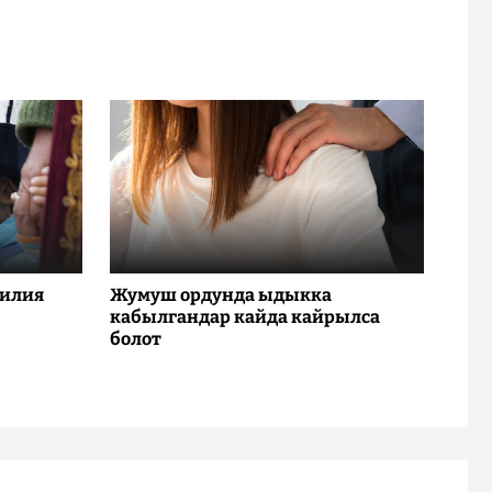
милия
Жумуш ордунда ыдыкка
кабылгандар кайда кайрылса
болот