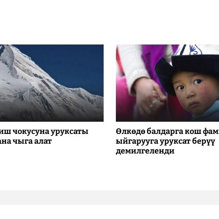
иш чокусуна уруксаты
Өлкөдө балдарга кош фа
ана чыга алат
ыйгарууга уруксат берүү
демилгеленди