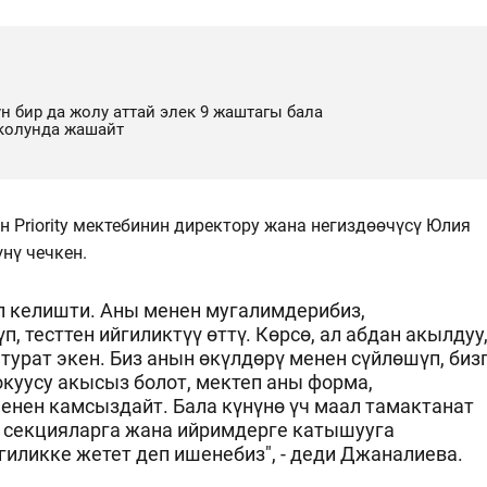
н бир да жолу аттай элек 9 жаштагы бала
колунда жашайт
н Priority мектебинин директору жана негиздөөчүсү Юлия
нү чечкен.
п келишти. Аны менен мугалимдерибиз,
, тесттен ийгиликтүү өттү. Көрсө, ал абдан акылдуу
турат экен. Биз анын өкүлдөрү менен сүйлөшүп, биз
куусу акысыз болот, мектеп аны форма,
енен камсыздайт. Бала күнүнө үч маал тамактанат
 секцияларга жана ийримдерге катышууга
гиликке жетет деп ишенебиз", - деди Джаналиева.