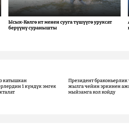
Ысык-Көлгө ит менен сууга түшүүгө уруксат
берүүнү суранышты
о катышкан
Президент браконьерлик 
рлердин 1 күндүк эмгек
жылга чейин эркинен аж
кталат
мыйзамга кол койду