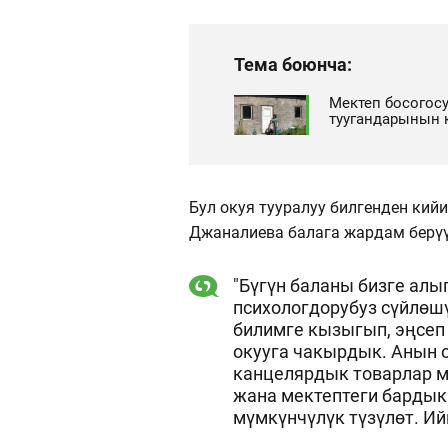
Тема боюнча:
Мектеп босогосу
туугандарынын 
Бул окуя тууралуу билгенден кийи
Джаналиева балага жардам берүү
"Бүгүн баланы бизге алы
психологдорубуз сүйлөшүп
билимге кызыгып, эңсеп 
окууга чакырдык. Анын о
канцелярдык товарлар м
жана мектептеги бардык
мүмкүнчүлүк түзүлөт. Ий