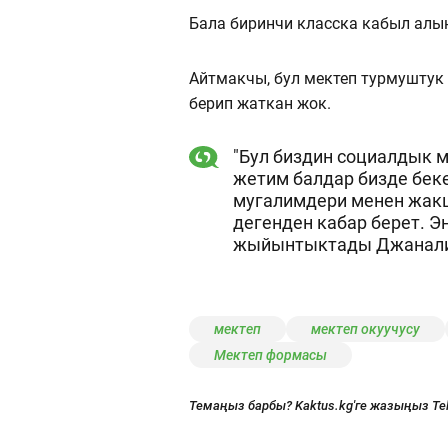
Бала биринчи класска кабыл алы
Айтмакчы, бул мектеп турмуштук
берип жаткан жок.
"Бул биздин социалдык м
жетим балдар бизде беке
мугалимдери менен жакш
дегенден кабар берет. Эң
жыйынтыктады Джанали
мектеп
мектеп окуучусу
Мектеп формасы
Темаңыз барбы? Kaktus.kg'ге жазыңыз Te