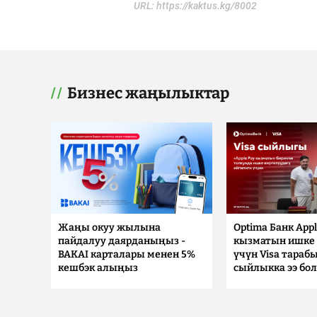
URL:
https://kaktus.kg/8002
Бизнес жаңылыктар
Жаңы окуу жылына
Optima Банк Appl
пайдалуу даярданыңыз -
кызматын ишке 
BAKAI карталары менен 5%
үчүн Visa тараб
кешбэк алыңыз
сыйлыкка ээ бо