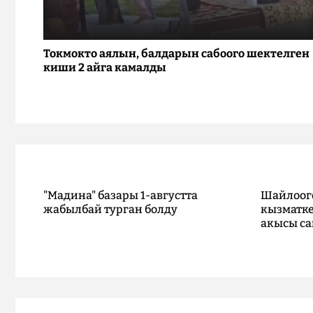
Токмокто аялын, балдарын сабоого шектелген
киши 2 айга камалды
"Мадина" базары 1-августта
Шайлоог
жабылбай турган болду
кызматке
акысы са