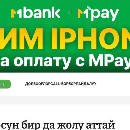
ДОЛБООРЛОР
CALL-БОРБОР
ПАЙДАЛУУ
сун бир да жолу аттай