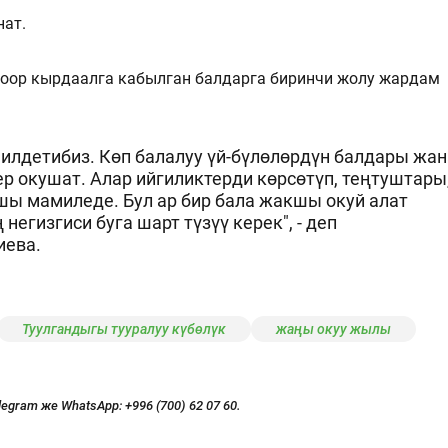
нат.
 оор кырдаалга кабылган балдарга биринчи жолу жардам
илдетибиз. Көп балалуу үй-бүлөлөрдүн балдары жан
р окушат. Алар ийгиликтерди көрсөтүп, теңтуштары
ы мамиледе. Бул ар бир бала жакшы окуй алат
 негизгиси буга шарт түзүү керек", - деп
ева.
Туулгандыгы тууралуу күбөлүк
жаңы окуу жылы
legram же WhatsApp:
+996 (700) 62 07 60.