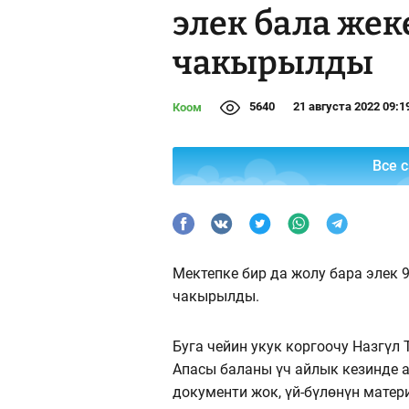
элек бала жек
чакырылды
5640
21 августа 2022 09:1
Коом
Все 
Мектепке бир да жолу бара элек 9
чакырылды.
Буга чейин укук коргоочу Назгүл
Апасы баланы үч айлык кезинде а
документи жок, үй-бүлөнүн матер