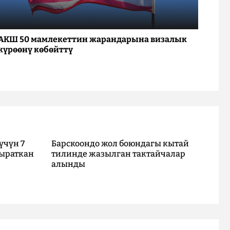
АКШ 50 мамлекеттин жарандарына визалык
күрөөнү көбөйттү
үчүн 7
Барскоондо жол боюндагы кытай
ыраткан
тилинде жазылган тактайчалар
алынды