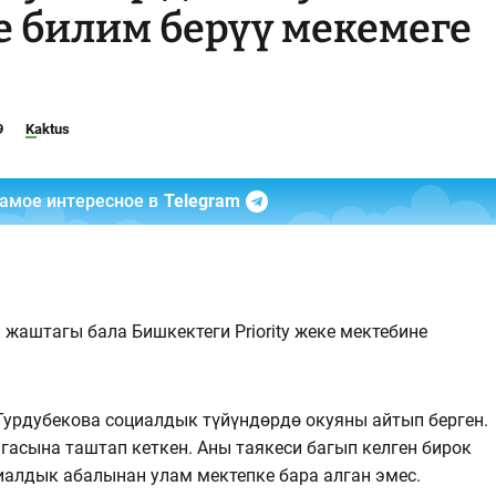
е билим берүү мекемеге
9
Kaktus
самое интересное в
Telegram
 жаштагы бала Бишкектеги Priority жеке мектебине
 Турдубекова социалдык түйүндөрдө окуяны айтып берген.
гасына таштап кеткен. Аны таякеси багып келген бирок
иалдык абалынан улам мектепке бара алган эмес.