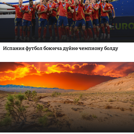
Испания футбол боюнча дүйнө чемпиону болду