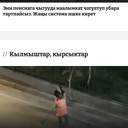
Эми пенсияга чыгууда маалымкат чогултуп убара
тартпайсыз. Жаңы система ишке кирет
Кылмыштар, кырсыктар