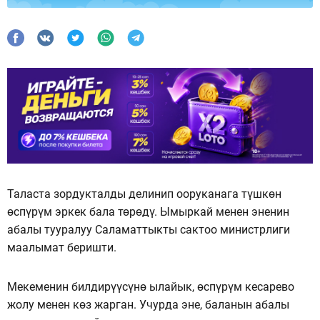
Таласта зордукталды делинип ооруканага түшкөн
өспүрүм эркек бала төрөдү. Ымыркай менен эненин
абалы тууралуу Саламаттыкты сактоо министрлиги
маалымат беришти.
Мекеменин билдирүүсүнө ылайык, өспүрүм кесарево
жолу менен көз жарган. Учурда эне, баланын абалы