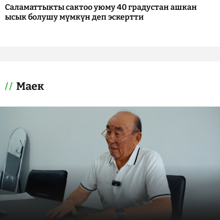
Саламаттыкты сактоо уюму 40 градустан ашкан
ысык болушу мүмкүн деп эскертти
Маек