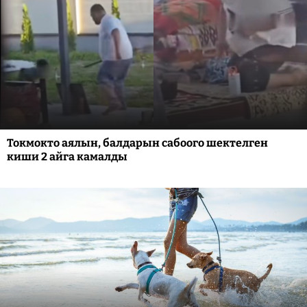
Токмокто аялын, балдарын сабоого шектелген
киши 2 айга камалды