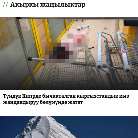
Акыркы жаңылыктар
Түндүк Кипрде бычакталган кыргызстандык кыз
жандандыруу бөлүмүндө жатат