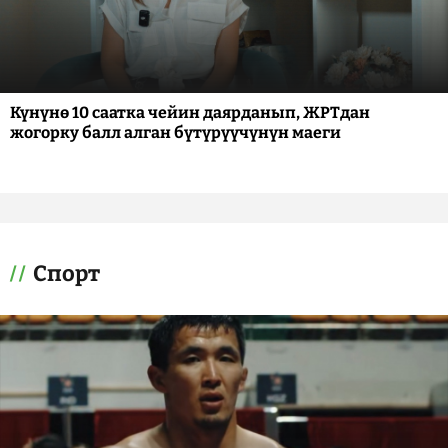
Күнүнө 10 саатка чейин даярданып, ЖРТдан
жогорку балл алган бүтүрүүчүнүн маеги
Спорт