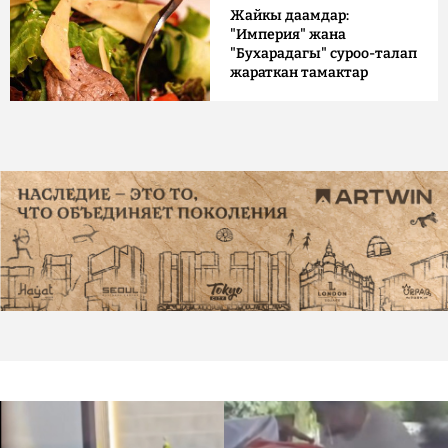
Жайкы даамдар:
"Империя" жана
"Бухарадагы" суроо-талап
жараткан тамактар