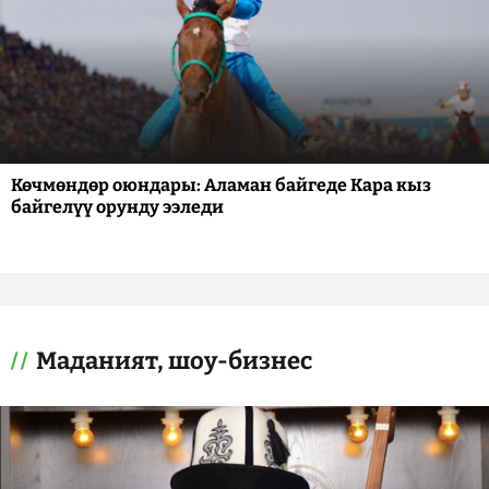
Көчмөндөр оюндары: Аламан байгеде Кара кыз
байгелүү орунду ээледи
Маданият, шоу-бизнес