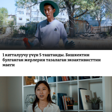
1 катталуучу үчүн 5 таштанды. Бишкектин
булганган жерлерин тазалаган экоактивисттин
маеги