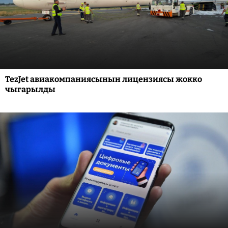
TezJet авиакомпаниясынын лицензиясы жокко
чыгарылды