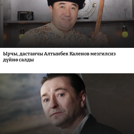
Ырчы, дастанчы Алтынбек Каленов мезгилсиз
дүйнө салды