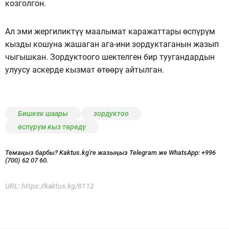
козголгон.
Ал эми жергиликтүү маалымат каражаттары өспүрүм
кызды кошуна жашаган ага-ини зордуктаганын жазып
чыгышкан. Зордуктоого шектелген бир туугандардын
улуусу аскерде кызмат өтөөрү айтылган.
Бишкек шаары
зордуктоо
өспүрүм кыз төрөдү
Темаңыз барбы? Kaktus.kg'ге жазыңыз Telegram же WhatsApp:
+996
(700) 62 07 60.
URL:
https://kaktus.kg/8112