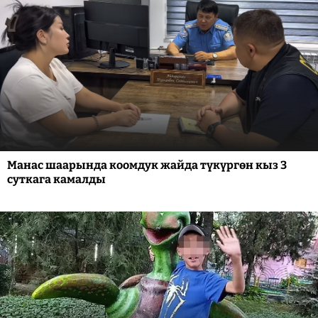
Манас шаарында коомдук жайда түкүргөн кыз 3
суткага камалды