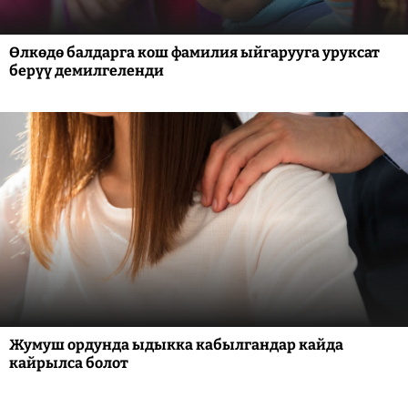
Өлкөдө балдарга кош фамилия ыйгарууга уруксат
берүү демилгеленди
Жумуш ордунда ыдыкка кабылгандар кайда
кайрылса болот