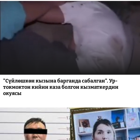
"Сүйлөшкөн кызына барганда сабалган". Ур-
токмоктон кийин каза болгон кызматкердин
окуясы