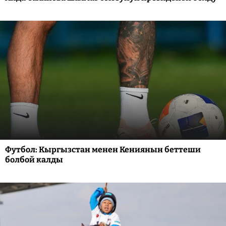
Футбол: Кыргызстан менен Кениянын беттеши
болбой калды