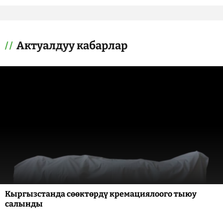
Актуалдуу кабарлар
Кыргызстанда сөөктөрдү кремациялоого тыюу
салынды