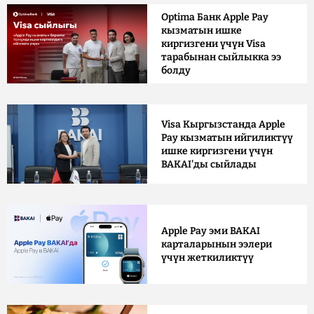
Optima Банк Apple Pay
кызматын ишке
киргизгени үчүн Visa
тарабынан сыйлыкка ээ
болду
Visa Кыргызстанда Apple
Pay кызматын ийгиликтүү
ишке киргизгени үчүн
BAKAI'ды сыйлады
Apple Pay эми BAKAI
карталарынын ээлери
үчүн жеткиликтүү