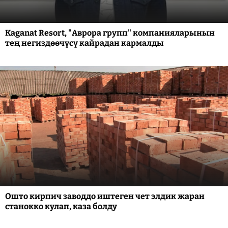
Kaganat Resort, "Аврора групп" компанияларынын
тең негиздөөчүсү кайрадан кармалды
Ошто кирпич заводдо иштеген чет элдик жаран
станокко кулап, каза болду