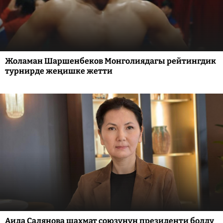
Жоламан Шаршенбеков Монголиядагы рейтингдик
турнирде жеңишке жетти
Аида Салянова шахмат союзунун президенти болду