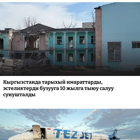
Кыргызстанда тарыхый имараттарды,
эстеликтерди бузууга 10 жылга тыюу салуу
сунушталды