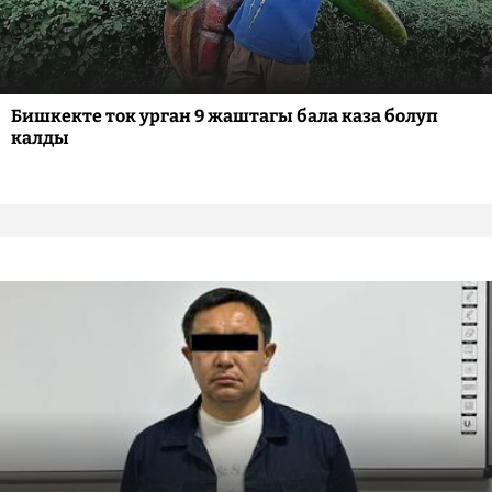
Бишкекте ток урган 9 жаштагы бала каза болуп
калды