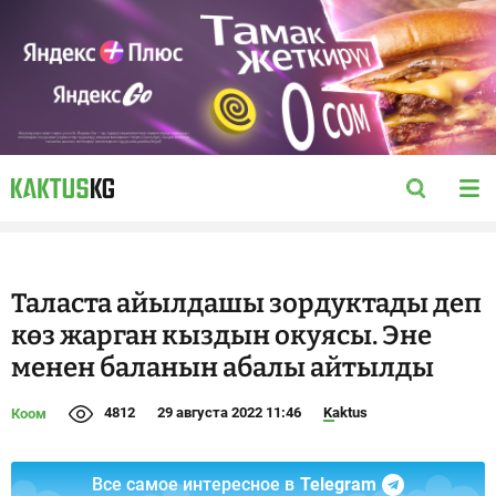
Таласта айылдашы зордуктады деп
көз жарган кыздын окуясы. Эне
менен баланын абалы айтылды
4812
29 августа 2022 11:46
Kaktus
Коом
Все самое интересное в
Telegram