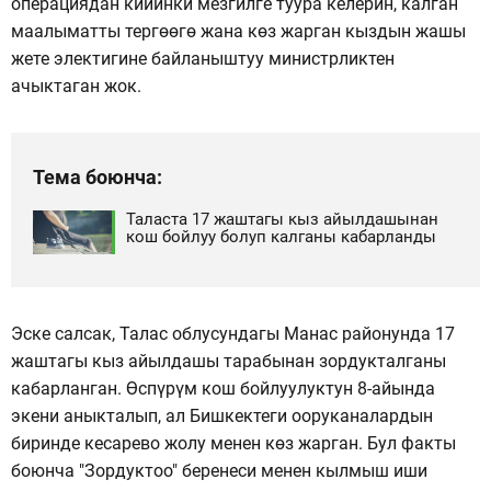
операциядан кийинки мезгилге туура келерин, калган
маалыматты тергөөгө жана көз жарган кыздын жашы
жете электигине байланыштуу министрликтен
ачыктаган жок.
Тема боюнча:
Таласта 17 жаштагы кыз айылдашынан
кош бойлуу болуп калганы кабарланды
Эске салсак, Талас облусундагы Манас районунда 17
жаштагы кыз айылдашы тарабынан зордукталганы
кабарланган. Өспүрүм кош бойлуулуктун 8-айында
экени аныкталып, ал Бишкектеги ооруканалардын
биринде кесарево жолу менен көз жарган. Бул факты
боюнча "Зордуктоо" беренеси менен кылмыш иши