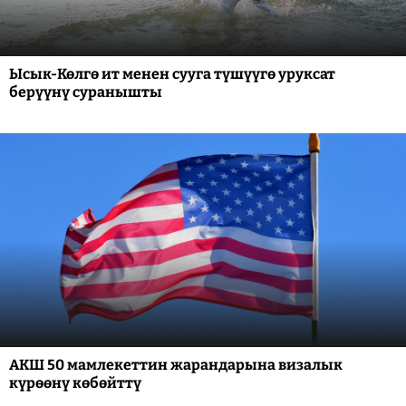
Ысык-Көлгө ит менен сууга түшүүгө уруксат
берүүнү суранышты
АКШ 50 мамлекеттин жарандарына визалык
күрөөнү көбөйттү