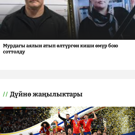
Мурдагы аялын атып өлтүргөн киши өмүр бою
соттолду
Дүйнө жаңылыктары