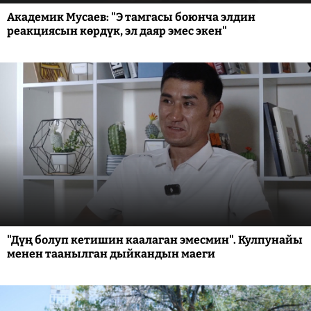
Академик Мусаев: "Э тамгасы боюнча элдин
реакциясын көрдүк, эл даяр эмес экен"
"Дүң болуп кетишин каалаган эмесмин". Кулпунайы
менен таанылган дыйкандын маеги