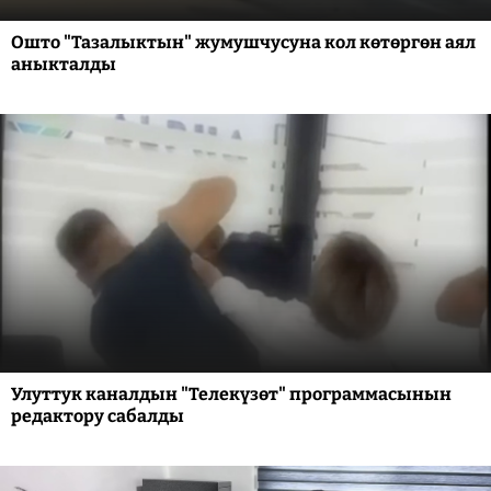
Ошто "Тазалыктын" жумушчусуна кол көтөргөн аял
аныкталды
Улуттук каналдын "Телекүзөт" программасынын
редактору сабалды