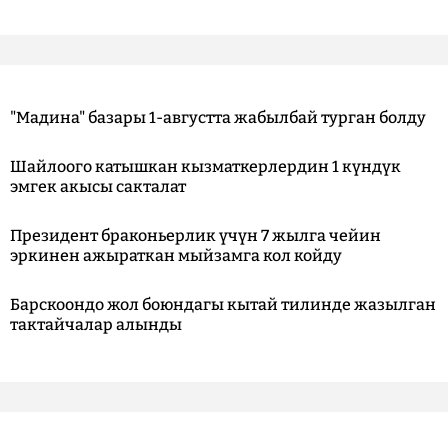
"Мадина" базары 1-августта жабылбай турган болду
Шайлоого катышкан кызматкерлердин 1 күндүк
эмгек акысы сакталат
Президент браконьерлик үчүн 7 жылга чейин
эркинен ажыраткан мыйзамга кол койду
Барскоондо жол боюндагы кытай тилинде жазылган
тактайчалар алынды