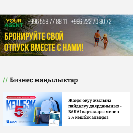
Бизнес жаңылыктар
Жаңы окуу жылына
пайдалуу даярданыңыз -
BAKAI карталары менен
5% кешбэк алыңыз