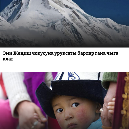
Эми Жеңиш чокусуна уруксаты барлар гана чыга
алат