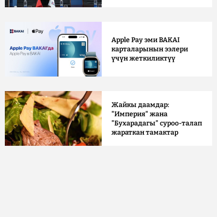
Apple Pay эми BAKAI
карталарынын ээлери
үчүн жеткиликтүү
Жайкы даамдар:
"Империя" жана
"Бухарадагы" суроо-талап
жараткан тамактар