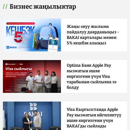
Бизнес жаңылыктар
Жаңы окуу жылына
пайдалуу даярданыңыз -
BAKAI карталары менен
5% кешбэк алыңыз
Optima Банк Apple Pay
кызматын ишке
киргизгени үчүн Visa
тарабынан сыйлыкка ээ
болду
Visa Кыргызстанда Apple
Pay кызматын ийгиликтүү
ишке киргизгени үчүн
BAKAI'ды сыйлады