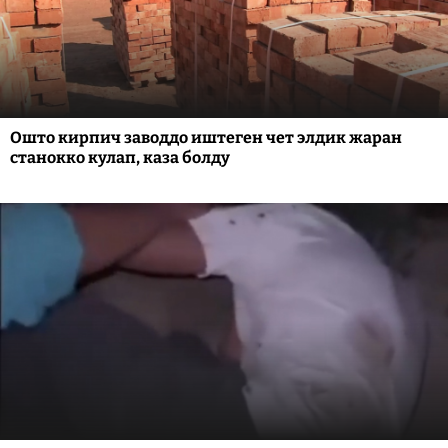
Ошто кирпич заводдо иштеген чет элдик жаран
станокко кулап, каза болду