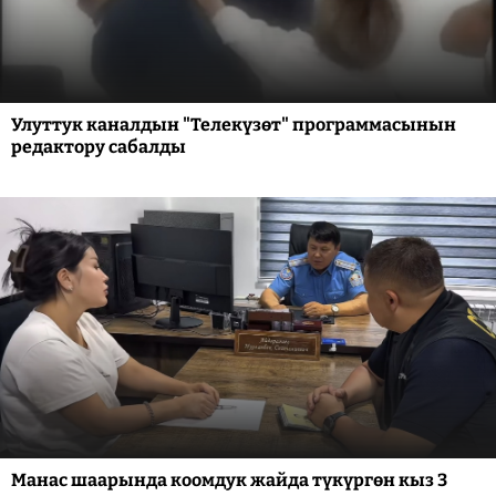
Улуттук каналдын "Телекүзөт" программасынын
редактору сабалды
Манас шаарында коомдук жайда түкүргөн кыз 3