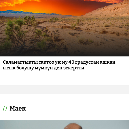
Саламаттыкты сактоо уюму 40 градустан ашкан
ысык болушу мүмкүн деп эскертти
Маек