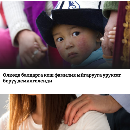
Өлкөдө балдарга кош фамилия ыйгарууга уруксат
берүү демилгеленди