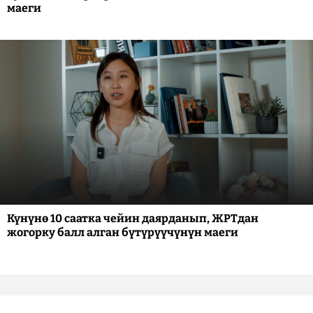
маеги
Күнүнө 10 саатка чейин даярданып, ЖРТдан
жогорку балл алган бүтүрүүчүнүн маеги