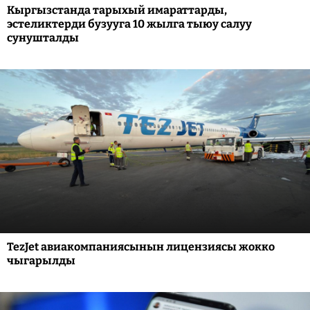
Кыргызстанда тарыхый имараттарды,
эстеликтерди бузууга 10 жылга тыюу салуу
сунушталды
TezJet авиакомпаниясынын лицензиясы жокко
чыгарылды