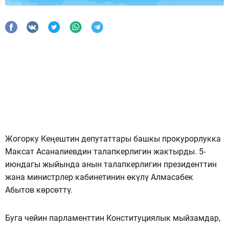
Жогорку Кеңештин депутаттары башкы прокурорлукка
Максат Асаналиевдин талапкерлигин жактырды. 5-
июндагы жыйында анын талапкерлигин президенттин
жана министрлер кабинетинин өкүлү Алмасабек
Абытов көрсөттү.
Буга чейин парламенттин Конституциялык мыйзамдар,