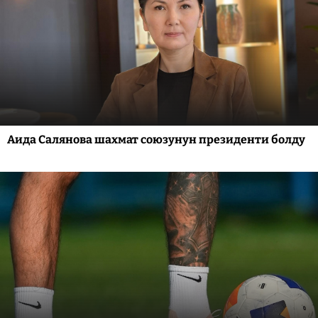
Аида Салянова шахмат союзунун президенти болду