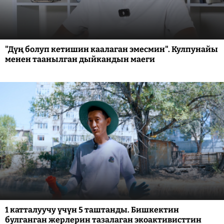
"Дүң болуп кетишин каалаган эмесмин". Кулпунайы
менен таанылган дыйкандын маеги
1 катталуучу үчүн 5 таштанды. Бишкектин
булганган жерлерин тазалаган экоактивисттин