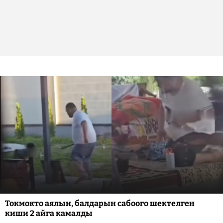
Токмокто аялын, балдарын сабоого шектелген
киши 2 айга камалды