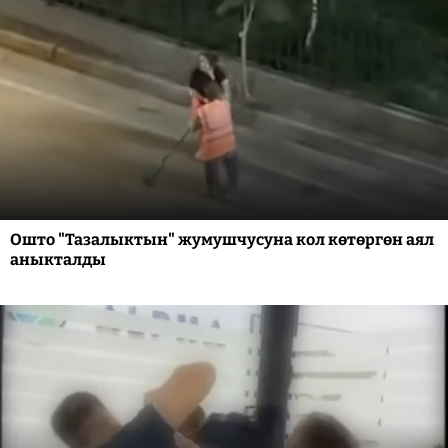
Ошто "Тазалыктын" жумушчусуна кол көтөргөн аял
аныкталды