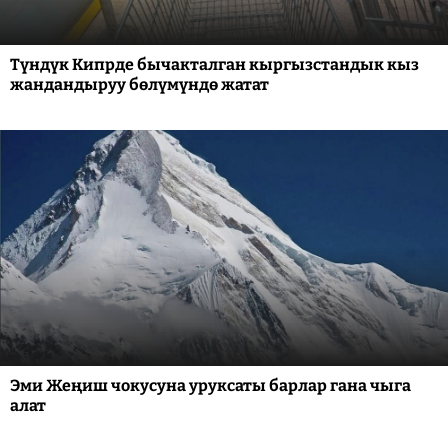
Түндүк Кипрде бычакталган кыргызстандык кыз
жандандыруу бөлүмүндө жатат
Эми Жеңиш чокусуна уруксаты барлар гана чыга
алат