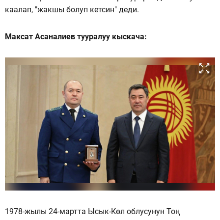
каалап, "жакшы болуп кетсин" деди.
Максат Асаналиев тууралуу кыскача:
1978-жылы 24-мартта Ысык-Көл облусунун Тоң