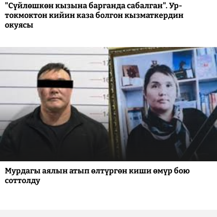
"Сүйлөшкөн кызына барганда сабалган". Ур-
токмоктон кийин каза болгон кызматкердин
окуясы
Мурдагы аялын атып өлтүргөн киши өмүр бою
соттолду