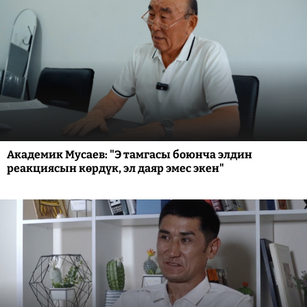
Академик Мусаев: "Э тамгасы боюнча элдин
реакциясын көрдүк, эл даяр эмес экен"