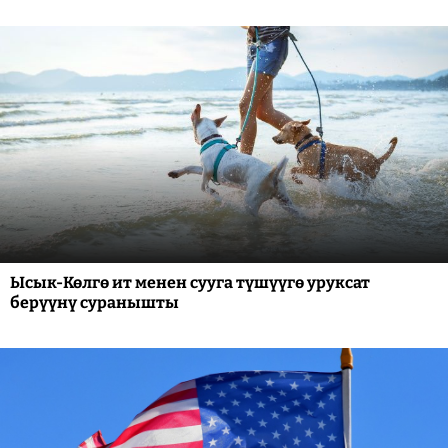
Ысык-Көлгө ит менен сууга түшүүгө уруксат
берүүнү суранышты