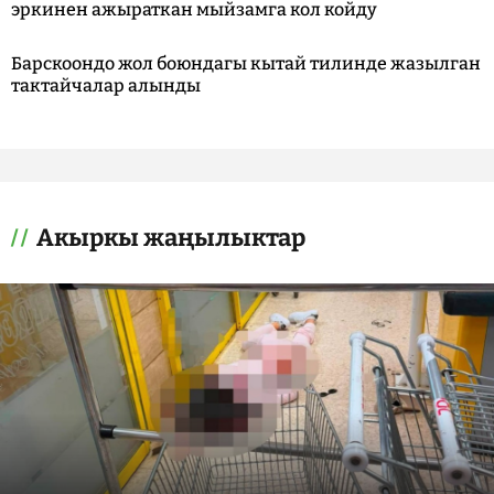
эркинен ажыраткан мыйзамга кол койду
Барскоондо жол боюндагы кытай тилинде жазылган
тактайчалар алынды
Акыркы жаңылыктар