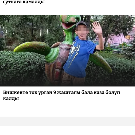
суткага камалды
Бишкекте ток урган 9 жаштагы бала каза болуп
калды