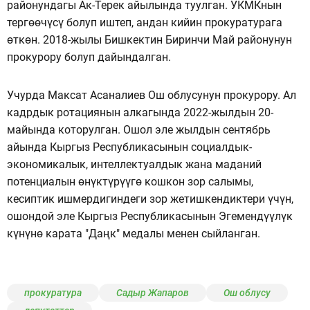
районундагы Ак-Терек айылында туулган. УКМКнын
тергөөчүсү болуп иштеп, андан кийин прокуратурага
өткөн. 2018-жылы Бишкектин Биринчи Май районунун
прокурору болуп дайындалган.
Учурда Максат Асаналиев Ош облусунун прокурору. Ал
кадрдык ротациянын алкагында 2022-жылдын 20-
майында которулган. Ошол эле жылдын сентябрь
айында Кыргыз Республикасынын социалдык-
экономикалык, интеллектуалдык жана маданий
потенциалын өнүктүрүүгө кошкон зор салымы,
кесиптик ишмердигиндеги зор жетишкендиктери үчүн,
ошондой эле Кыргыз Республикасынын Эгемендүүлүк
күнүнө карата "Даңк" медалы менен сыйланган.
прокуратура
Садыр Жапаров
Ош облусу