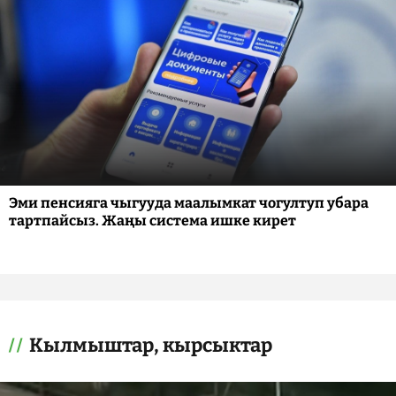
Эми пенсияга чыгууда маалымкат чогултуп убара
тартпайсыз. Жаңы система ишке кирет
Кылмыштар, кырсыктар