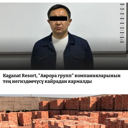
Kaganat Resort, "Аврора групп" компанияларынын
тең негиздөөчүсү кайрадан кармалды