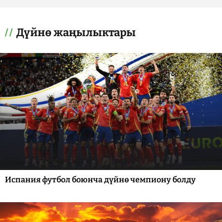
Дүйнө жаңылыктары
Испания футбол боюнча дүйнө чемпиону болду