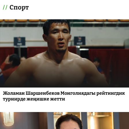
Спорт
Жоламан Шаршенбеков Монголиядагы рейтингдик
турнирде жеңишке жетти