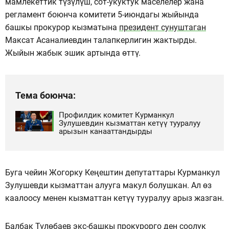
мамлекеттик түзүлүш, сот-укуктук маселелер жана
регламент боюнча комитети 5-июндагы жыйында
башкы прокурор кызматына
президент сунуштаган
Максат Асаналиевдин талапкерлигин жактырды.
Жыйын жабык эшик артында өттү.
Тема боюнча:
Профилдик комитет Курманкул
Зулушевдин кызматтан кетүү тууралуу
арызын канааттандырды
Буга чейин Жогорку Кеңештин депутаттары Курманкул
Зулушевди кызматтан алууга макул болушкан. Ал өз
каалоосу менен кызматтан кетүү тууралуу арыз жазган.
Балбак Түлөбаев экс-башкы прокурорго ден соолук