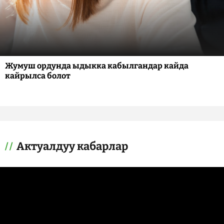
Жумуш ордунда ыдыкка кабылгандар кайда
кайрылса болот
Актуалдуу кабарлар