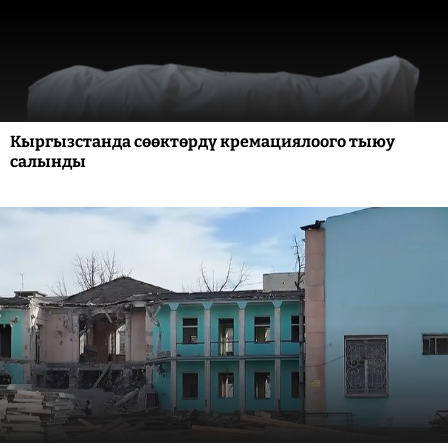
Кыргызстанда сөөктөрдү кремациялоого тыюу
салынды