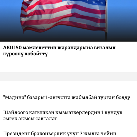
АКШ 50 мамлекеттин жарандарына визалык
күрөөнү көбөйттү
"Мадина" базары 1-августта жабылбай турган болду
Шайлоого катышкан кызматкерлердин 1 күндүк
эмгек акысы сакталат
Президент браконьерлик үчүн 7 жылга чейин