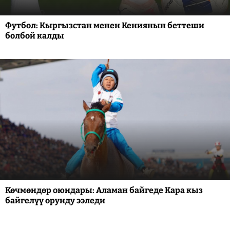
Футбол: Кыргызстан менен Кениянын беттеши
болбой калды
Көчмөндөр оюндары: Аламан байгеде Кара кыз
байгелүү орунду ээледи