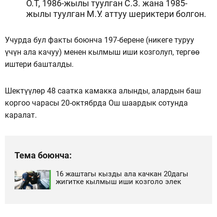
О.Т, 1986-жылы туулган С.З. жана 1985-
жылы туулган М.У. аттуу шериктери болгон.
Учурда бул факты боюнча 197-берене (никеге туруу
үчүн ала качуу) менен кылмыш иши козголуп, тергөө
иштери башталды.
Шектүүлөр 48 саатка камакка алынды, алардын баш
коргоо чарасы 20-октябрда Ош шаардык сотунда
каралат.
Тема боюнча:
16 жаштагы кызды ала качкан 20дагы
жигитке кылмыш иши козголо элек