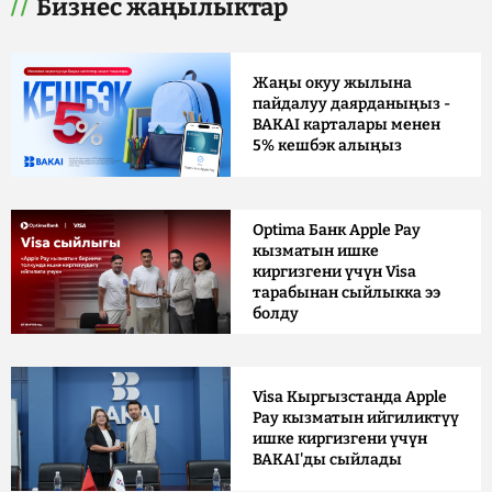
Бизнес жаңылыктар
Жаңы окуу жылына
пайдалуу даярданыңыз -
BAKAI карталары менен
5% кешбэк алыңыз
Optima Банк Apple Pay
кызматын ишке
киргизгени үчүн Visa
тарабынан сыйлыкка ээ
болду
Visa Кыргызстанда Apple
Pay кызматын ийгиликтүү
ишке киргизгени үчүн
BAKAI'ды сыйлады