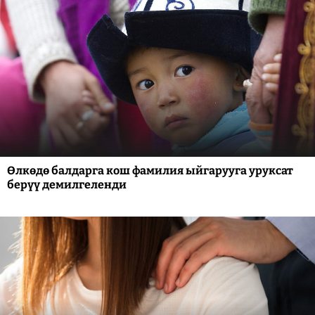
Өлкөдө балдарга кош фамилия ыйгарууга уруксат
берүү демилгеленди