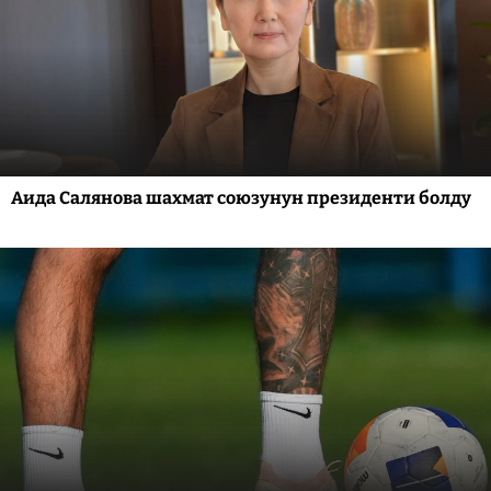
Аида Салянова шахмат союзунун президенти болду