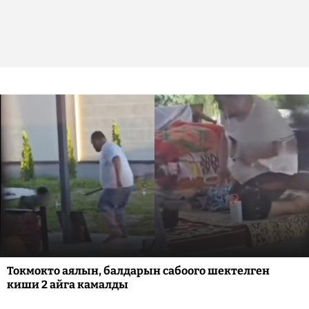
Токмокто аялын, балдарын сабоого шектелген
киши 2 айга камалды