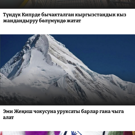
Түндүк Кипрде бычакталган кыргызстандык кыз
жандандыруу бөлүмүндө жатат
Эми Жеңиш чокусуна уруксаты барлар гана чыга
алат