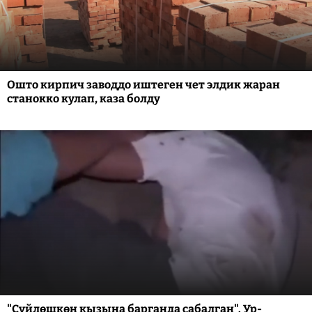
Ошто кирпич заводдо иштеген чет элдик жаран
станокко кулап, каза болду
"Сүйлөшкөн кызына барганда сабалган". Ур-