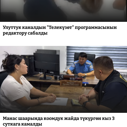
Улуттук каналдын "Телекүзөт" программасынын
редактору сабалды
Манас шаарында коомдук жайда түкүргөн кыз 3
суткага камалды