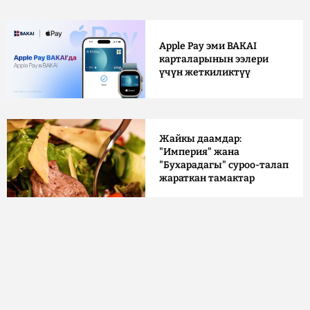
Apple Pay эми BAKAI
карталарынын ээлери
үчүн жеткиликтүү
Жайкы даамдар:
"Империя" жана
"Бухарадагы" суроо-талап
жараткан тамактар