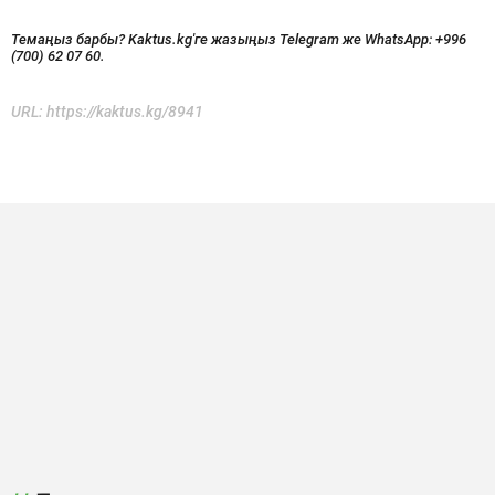
Темаңыз барбы? Kaktus.kg'ге жазыңыз Telegram же WhatsApp:
+996
(700) 62 07 60.
URL:
https://kaktus.kg/8941