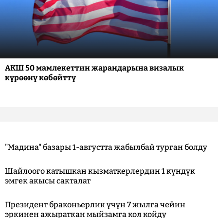
АКШ 50 мамлекеттин жарандарына визалык
күрөөнү көбөйттү
"Мадина" базары 1-августта жабылбай турган болду
Шайлоого катышкан кызматкерлердин 1 күндүк
эмгек акысы сакталат
Президент браконьерлик үчүн 7 жылга чейин
эркинен ажыраткан мыйзамга кол койду