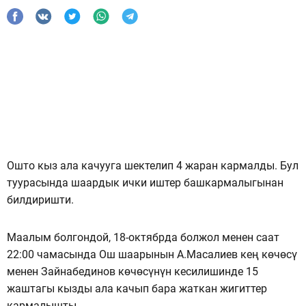
Ошто кыз ала качууга шектелип 4 жаран кармалды. Бул
туурасында шаардык ички иштер башкармалыгынан
билдиришти.
Маалым болгондой, 18-октябрда болжол менен саат
22:00 чамасында Ош шаарынын А.Масалиев кең көчөсү
менен Зайнабединов көчөсүнүн кесилишинде 15
жаштагы кызды ала качып бара жаткан жигиттер
кармалышты.