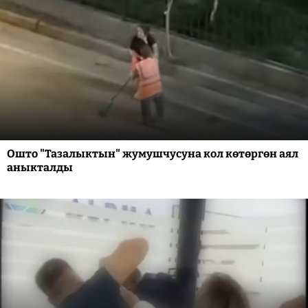
Ошто "Тазалыктын" жумушчусуна кол көтөргөн аял
аныкталды