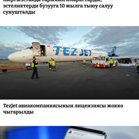
эстеликтерди бузууга 10 жылга тыюу салуу
сунушталды
TezJet авиакомпаниясынын лицензиясы жокко
чыгарылды