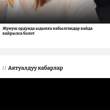
Жумуш ордунда ыдыкка кабылгандар кайда
кайрылса болот
Актуалдуу кабарлар