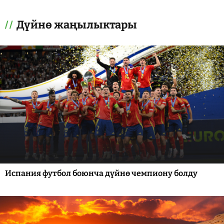
Дүйнө жаңылыктары
Испания футбол боюнча дүйнө чемпиону болду