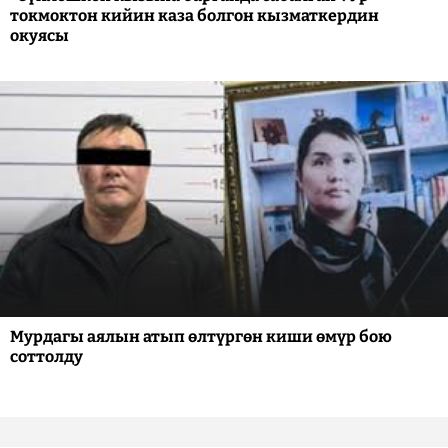
токмоктон кийин каза болгон кызматкердин
окуясы
Мурдагы аялын атып өлтүргөн киши өмүр бою
соттолду