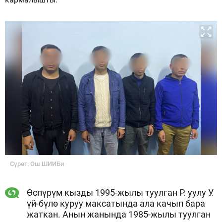
Сүрөт: Ош ШИИБи
Өспүрүм кызды 1995-жылы туулган Р. уулу У.
үй-бүлө куруу максатында ала качып бара
жаткан. Анын жанында 1985-жылы туулган