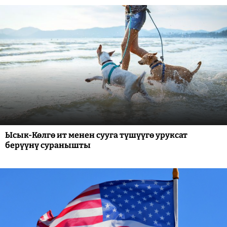
Ысык-Көлгө ит менен сууга түшүүгө уруксат
берүүнү суранышты