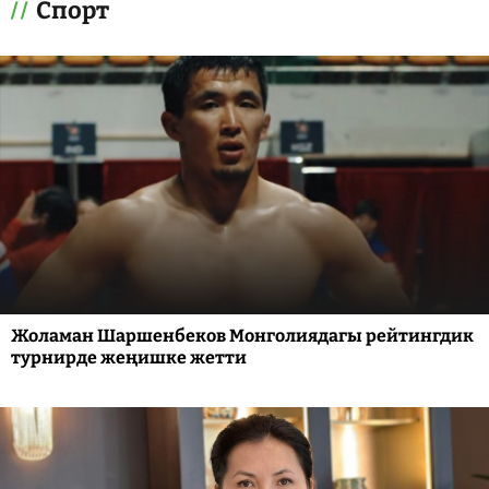
Спорт
Жоламан Шаршенбеков Монголиядагы рейтингдик
турнирде жеңишке жетти