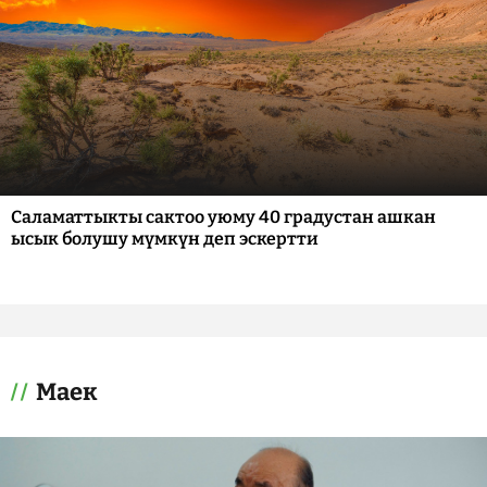
Саламаттыкты сактоо уюму 40 градустан ашкан
ысык болушу мүмкүн деп эскертти
Маек