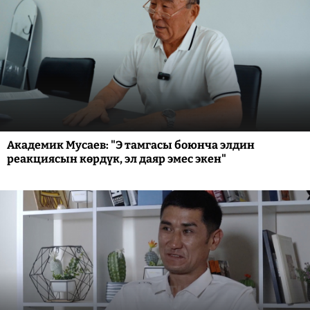
Академик Мусаев: "Э тамгасы боюнча элдин
реакциясын көрдүк, эл даяр эмес экен"