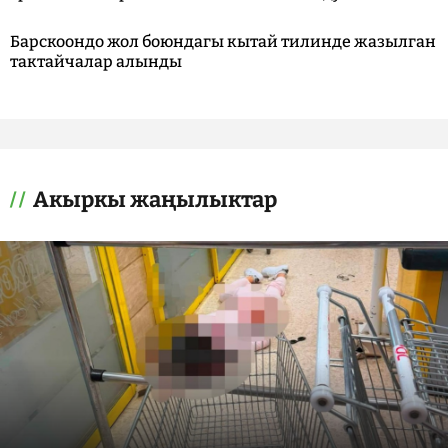
Барскоондо жол боюндагы кытай тилинде жазылган
тактайчалар алынды
Акыркы жаңылыктар