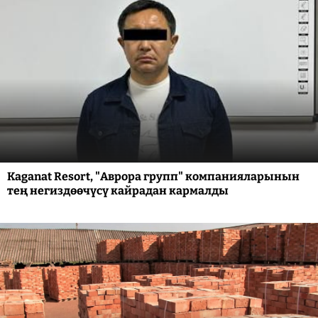
Kaganat Resort, "Аврора групп" компанияларынын
тең негиздөөчүсү кайрадан кармалды