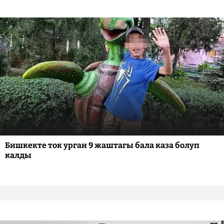
Бишкекте ток урган 9 жаштагы бала каза болуп
калды