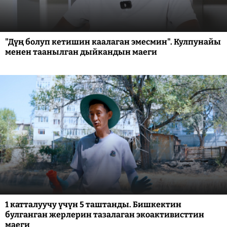
"Дүң болуп кетишин каалаган эмесмин". Кулпунайы
менен таанылган дыйкандын маеги
1 катталуучу үчүн 5 таштанды. Бишкектин
булганган жерлерин тазалаган экоактивисттин
маеги