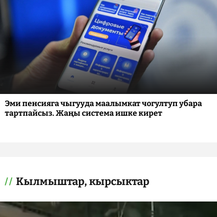
Эми пенсияга чыгууда маалымкат чогултуп убара
тартпайсыз. Жаңы система ишке кирет
Кылмыштар, кырсыктар