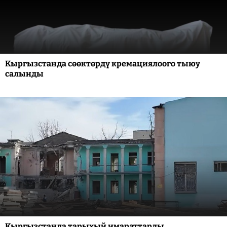
Кыргызстанда сөөктөрдү кремациялоого тыюу
салынды
Кыргызстанда тарыхый имараттарды,