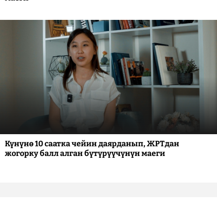
Күнүнө 10 саатка чейин даярданып, ЖРТдан
жогорку балл алган бүтүрүүчүнүн маеги