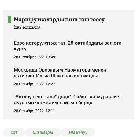
Маршруткалардын иш таштоосу
(193 макала)
Евро көтөрүлүп жатат. 28-октябрдагы валюта
курсу
28 Октября 2022, 13:49
Москвада Орозайым Нарматова менен
активист Илгиз Шаменов кармалды
28 Октября 2022, 12:27
"Өлтүрүп салгыла" деди". Сабалган журналист
окуянын чоо-жайын айтып берди
28 Октября 2022, 12:11
сот
Ош шаары
ала качуу