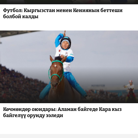
Футбол: Кыргызстан менен Кениянын беттеши
болбой калды
Көчмөндөр оюндары: Аламан байгеде Кара кыз
байгелүү орунду ээледи