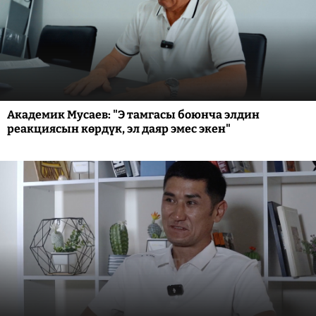
Академик Мусаев: "Э тамгасы боюнча элдин
реакциясын көрдүк, эл даяр эмес экен"