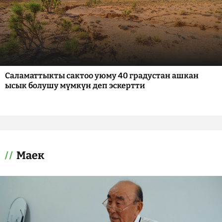
Саламаттыкты сактоо уюму 40 градустан ашкан
ысык болушу мүмкүн деп эскертти
Маек