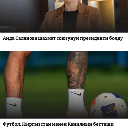
Аида Салянова шахмат союзунун президенти болду
Футбол: Кыргызстан менен Кениянын беттеши