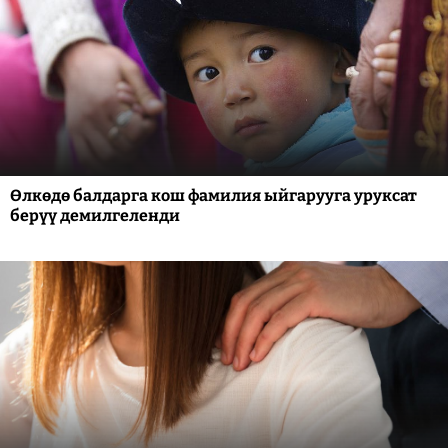
Өлкөдө балдарга кош фамилия ыйгарууга уруксат
берүү демилгеленди