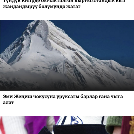
Түндүк Кипрде бычакталган кыргызстандык кыз
жандандыруу бөлүмүндө жатат
Эми Жеңиш чокусуна уруксаты барлар гана чыга
алат