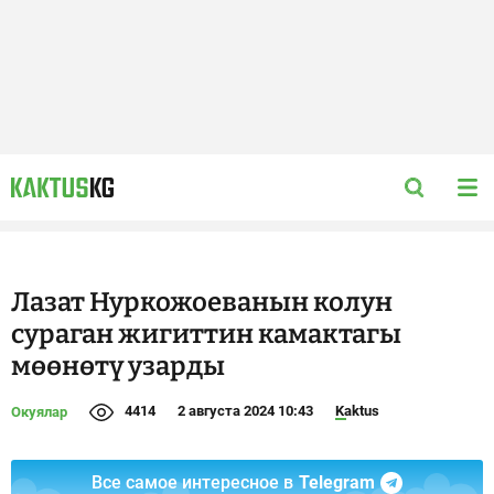
Лазат Нуркожоеванын колун
сураган жигиттин камактагы
мөөнөтү узарды
4414
2 августа 2024 10:43
Kaktus
Окуялар
Все самое интересное в
Telegram