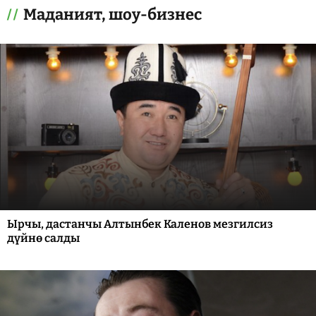
Маданият, шоу-бизнес
Ырчы, дастанчы Алтынбек Каленов мезгилсиз
дүйнө салды