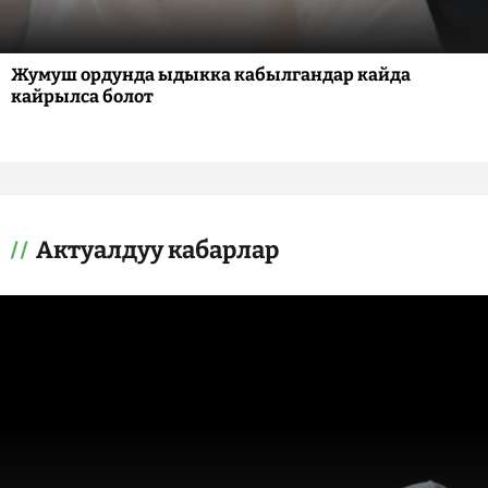
Жумуш ордунда ыдыкка кабылгандар кайда
кайрылса болот
Актуалдуу кабарлар