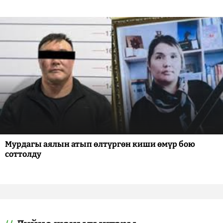
Мурдагы аялын атып өлтүргөн киши өмүр бою
соттолду