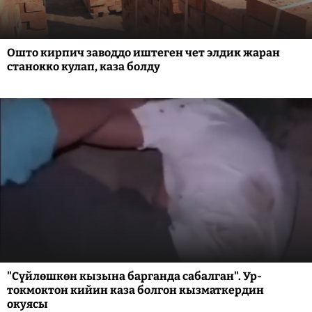
Ошто кирпич заводдо иштеген чет элдик жаран
станокко кулап, каза болду
"Сүйлөшкөн кызына барганда сабалган". Ур-
токмоктон кийин каза болгон кызматкердин
окуясы