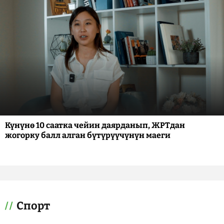
Күнүнө 10 саатка чейин даярданып, ЖРТдан
жогорку балл алган бүтүрүүчүнүн маеги
Спорт