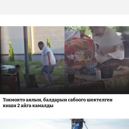
Токмокто аялын, балдарын сабоого шектелген
киши 2 айга камалды