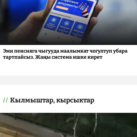
Эми пенсияга чыгууда маалымкат чогултуп убара
тартпайсыз. Жаңы система ишке кирет
Кылмыштар, кырсыктар