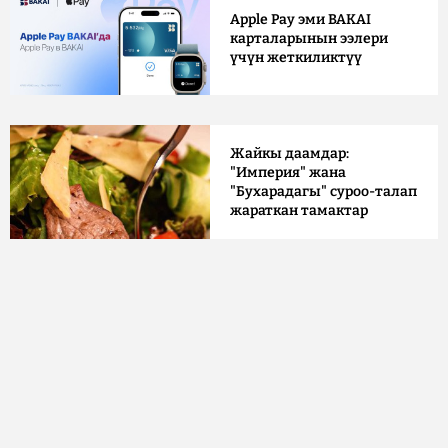
Apple Pay эми BAKAI
карталарынын ээлери
үчүн жеткиликтүү
Жайкы даамдар:
"Империя" жана
"Бухарадагы" суроо-талап
жараткан тамактар