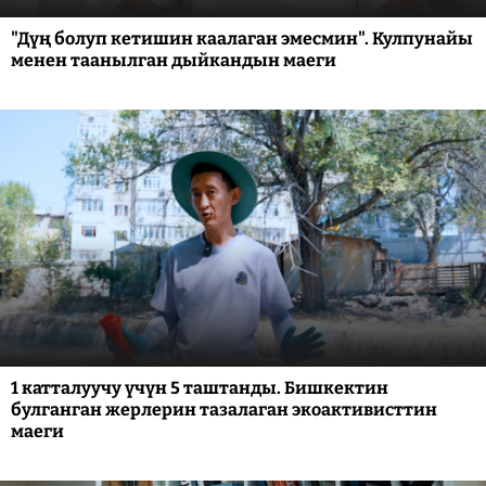
"Дүң болуп кетишин каалаган эмесмин". Кулпунайы
менен таанылган дыйкандын маеги
1 катталуучу үчүн 5 таштанды. Бишкектин
булганган жерлерин тазалаган экоактивисттин
маеги