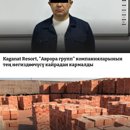
Kaganat Resort, "Аврора групп" компанияларынын
тең негиздөөчүсү кайрадан кармалды