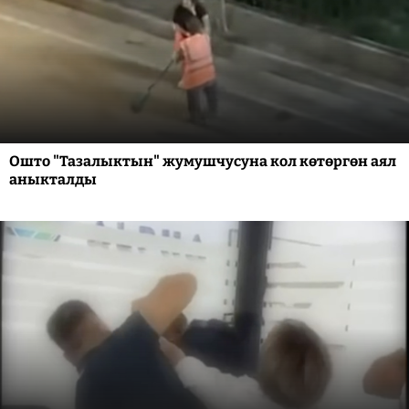
Ошто "Тазалыктын" жумушчусуна кол көтөргөн аял
аныкталды