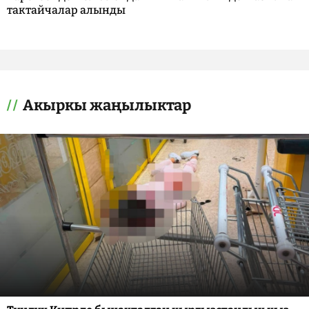
тактайчалар алынды
Акыркы жаңылыктар