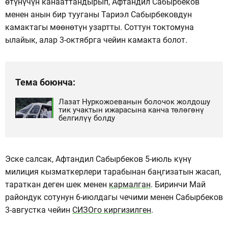
өтүнүчүн канааттандырып, Афтандил Сабырбеков
менен анын бир тууганы Тариэл Сабырбековдун
камактагы мөөнөтүн узартты. Соттун токтомуна
ылайык, алар 3-октябрга чейин камакта болот.
Тема боюнча:
Лазат Нуркожоеванын болочок жолдошу
тик учактын ижарасына канча төлөгөнү
белгилүү болду
Эске салсак, Афтандил Сабырбеков 5-июль күнү
милиция кызматкерлери тарабынан баңгизатын жасап,
тараткан деген шек менен
кармалган
. Биринчи Май
райондук сотунун 6-июлдагы чечими менен Сабырбеков
3-августка чейин
СИЗОго киргизилген
.