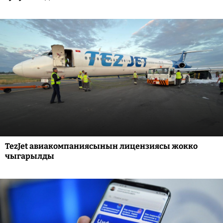
TezJet авиакомпаниясынын лицензиясы жокко
чыгарылды