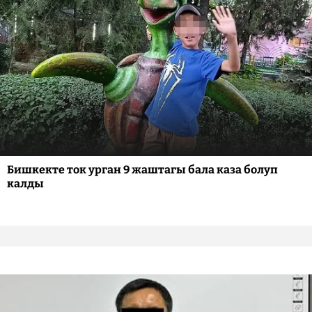
Бишкекте ток урган 9 жаштагы бала каза болуп
калды