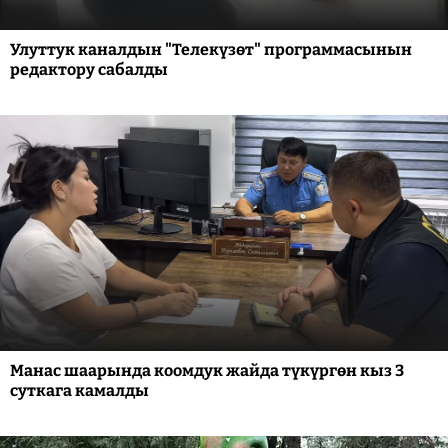
Улуттук каналдын "Телекүзөт" программасынын
редактору сабалды
Манас шаарында коомдук жайда түкүргөн кыз 3
суткага камалды