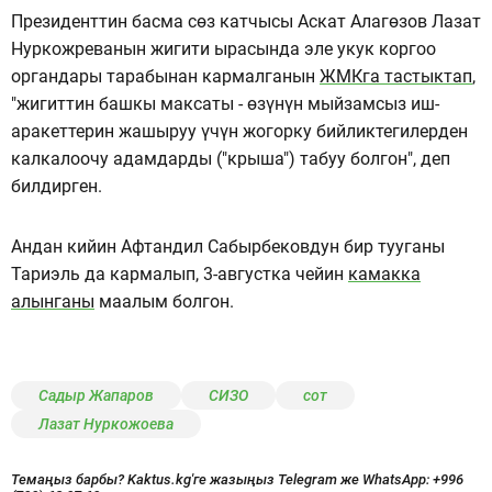
Президенттин басма сөз катчысы Аскат Алагөзов Лазат
Нуркожреванын жигити ырасында эле укук коргоо
органдары тарабынан кармалганын
ЖМКга тастыктап
,
"жигиттин башкы максаты - өзүнүн мыйзамсыз иш-
аракеттерин жашыруу үчүн жогорку бийликтегилерден
калкалоочу адамдарды ("крыша") табуу болгон", деп
билдирген.
Андан кийин Афтандил Сабырбековдун бир тууганы
Тариэль да кармалып, 3-августка чейин
камакка
алынганы
маалым болгон.
Садыр Жапаров
СИЗО
сот
Лазат Нуркожоева
Темаңыз барбы? Kaktus.kg'ге жазыңыз Telegram же WhatsApp:
+996