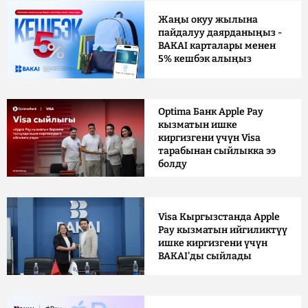
Жаңы окуу жылына
пайдалуу даярданыңыз -
BAKAI карталары менен
5% кешбэк алыңыз
Optima Банк Apple Pay
кызматын ишке
киргизгени үчүн Visa
тарабынан сыйлыкка ээ
болду
Visa Кыргызстанда Apple
Pay кызматын ийгиликтүү
ишке киргизгени үчүн
BAKAI'ды сыйлады