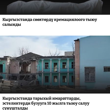
Кыргызстанда сөөктөрдү кремациялоого тыюу
салынды
Кыргызстанда тарыхый имараттарды,
эстеликтерди бузууга 10 жылга тыюу салуу
сунушталды