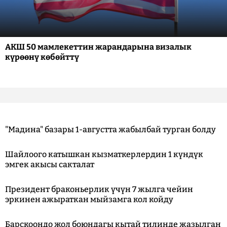
АКШ 50 мамлекеттин жарандарына визалык
күрөөнү көбөйттү
"Мадина" базары 1-августта жабылбай турган болду
Шайлоого катышкан кызматкерлердин 1 күндүк
эмгек акысы сакталат
Президент браконьерлик үчүн 7 жылга чейин
эркинен ажыраткан мыйзамга кол койду
Барскоондо жол боюндагы кытай тилинде жазылган