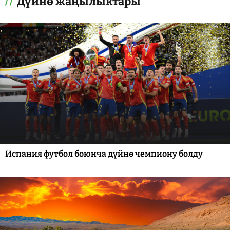
Дүйнө жаңылыктары
Испания футбол боюнча дүйнө чемпиону болду