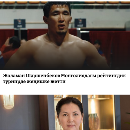
Жоламан Шаршенбеков Монголиядагы рейтингдик
турнирде жеңишке жетти