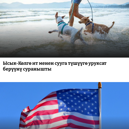
Ысык-Көлгө ит менен сууга түшүүгө уруксат
берүүнү суранышты