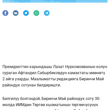
Президенттин карындашы Лазат Нуркожоеванын колун
сураган Афтандил Сабырбековдун камактагы мөөнөтү
2 айга узарды. Маалыматты редакцияга Биринчи Май
райондук сотунан билдиришти.
Белгилүү болгондой, Биринчи Май райондук соту 30-
июлда ИИМдин Тергөө кызматынын тергөөчүсүнүн