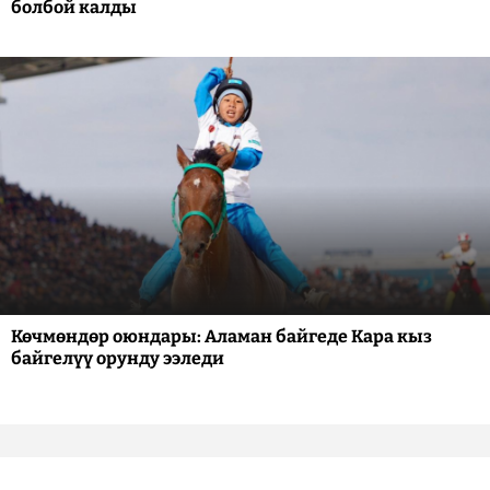
болбой калды
Көчмөндөр оюндары: Аламан байгеде Кара кыз
байгелүү орунду ээледи