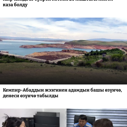
каза болду
Кемпир-Абаддын жээгинен адамдын башы өзүнчө,
денеси өзүнчө табылды