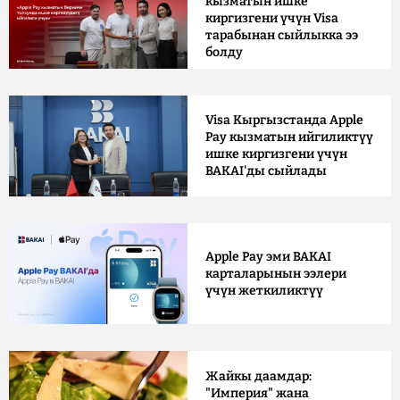
кызматын ишке
киргизгени үчүн Visa
тарабынан сыйлыкка ээ
болду
Visa Кыргызстанда Apple
Pay кызматын ийгиликтүү
ишке киргизгени үчүн
BAKAI'ды сыйлады
Apple Pay эми BAKAI
карталарынын ээлери
үчүн жеткиликтүү
Жайкы даамдар:
"Империя" жана