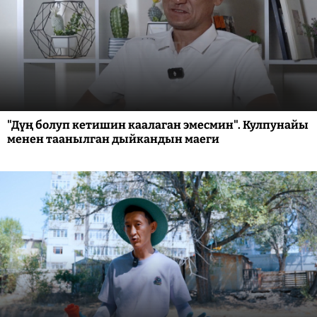
"Дүң болуп кетишин каалаган эмесмин". Кулпунайы
менен таанылган дыйкандын маеги