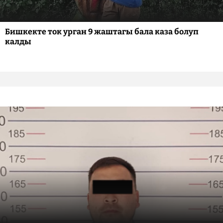
Бишкекте ток урган 9 жаштагы бала каза болуп
калды