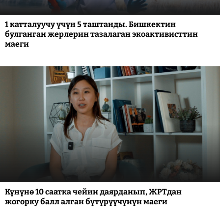
1 катталуучу үчүн 5 таштанды. Бишкектин
булганган жерлерин тазалаган экоактивисттин
маеги
Күнүнө 10 саатка чейин даярданып, ЖРТдан
жогорку балл алган бүтүрүүчүнүн маеги