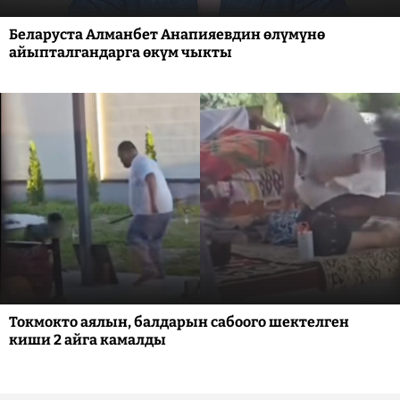
Беларуста Алманбет Анапияевдин өлүмүнө
айыпталгандарга өкүм чыкты
Токмокто аялын, балдарын сабоого шектелген
киши 2 айга камалды