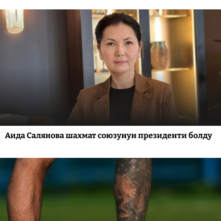
Аида Салянова шахмат союзунун президенти болду