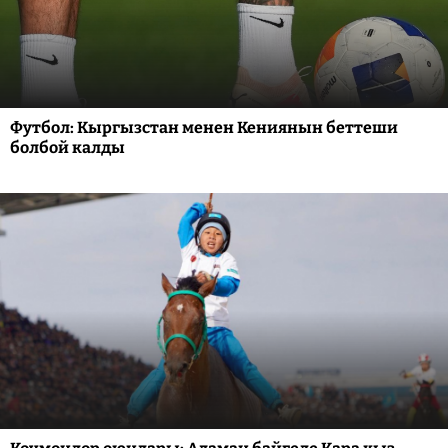
Футбол: Кыргызстан менен Кениянын беттеши
болбой калды