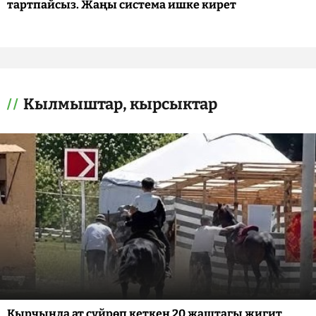
тартпайсыз. Жаңы система ишке кирет
Кылмыштар, кырсыктар
Кырчында ат сүйрөп кеткен 20 жаштагы жигит