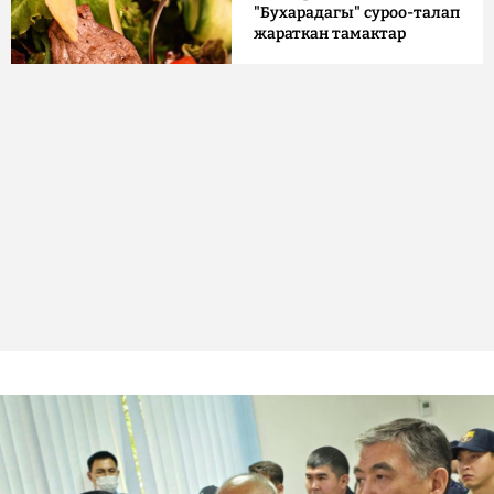
"Бухарадагы" суроо-талап
жараткан тамактар