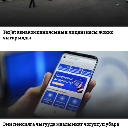
TezJet авиакомпаниясынын лицензиясы жокко
чыгарылды
Эми пенсияга чыгууда маалымкат чогултуп убара