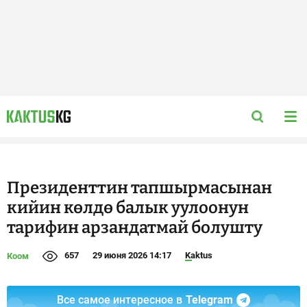
Президенттин тапшырмасынан
кийин көлдө балык уулоонун
тарифин арзандатмай болушту
657
29 июня 2026 14:17
Kaktus
Коом
Все самое интересное в
Telegram