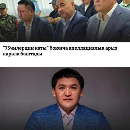
"75чилердин каты" боюнча апелляциялык арыз
карала баштады