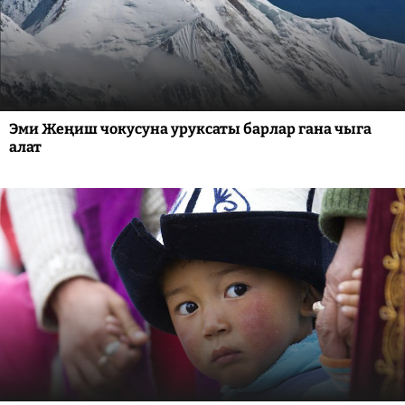
Эми Жеңиш чокусуна уруксаты барлар гана чыга
алат