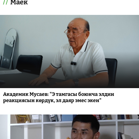
Маек
Академик Мусаев: "Э тамгасы боюнча элдин
реакциясын көрдүк, эл даяр эмес экен"