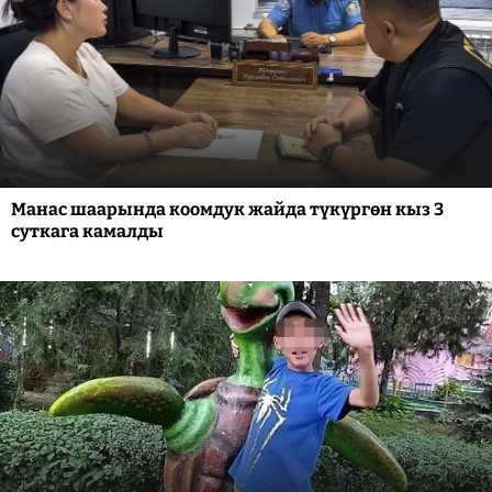
Манас шаарында коомдук жайда түкүргөн кыз 3
суткага камалды