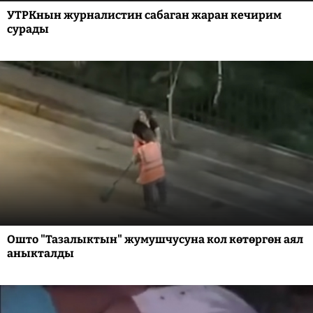
УТРКнын журналистин сабаган жаран кечирим
сурады
Ошто "Тазалыктын" жумушчусуна кол көтөргөн аял
аныкталды