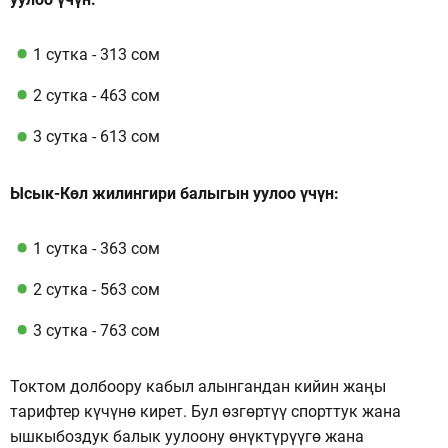
1 сутка - 313 сом
2 сутка - 463 сом
3 сутка - 613 сом
Ысык-Көл жилингири балыгын уулоо үчүн:
1 сутка - 363 сом
2 сутка - 563 сом
3 сутка - 763 сом
Токтом долбоору кабыл алынгандан кийин жаңы
тарифтер күчүнө кирет. Бул өзгөртүү спорттук жана
ышкыбоздук балык уулоону өнүктүрүүгө жана