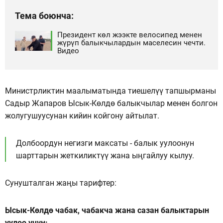
Тема боюнча:
Президент көл жээкте велосипед менен
жүрүп балыкчылардын маселесин чечти.
Видео
Министрликтин маалыматында тиешелүү тапшырманы
Садыр Жапаров Ысык-Көлдө балыкчылар менен болгон
жолугушуусунан кийин койгону айтылат.
Долбоордун негизги максаты - балык уулоонун
шарттарын жеткиликтүү жана ыңгайлуу кылуу.
Сунушталган жаңы тарифтер:
Ысык-Көлдө чабак, чабакча жана сазан балыктарын
уулоо үчүн: