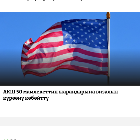
АКШ 50 мамлекеттин жарандарына визалык
күрөөнү көбөйттү