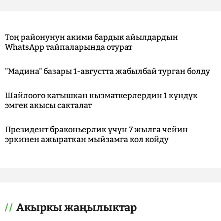
Тоң районунун акими бардык айылдардын
WhatsApp тайпаларында отурат
"Мадина" базары 1-августта жабылбай турган болду
Шайлоого катышкан кызматкерлердин 1 күндүк
эмгек акысы сакталат
Президент браконьерлик үчүн 7 жылга чейин
эркинен ажыраткан мыйзамга кол койду
Акыркы жаңылыктар