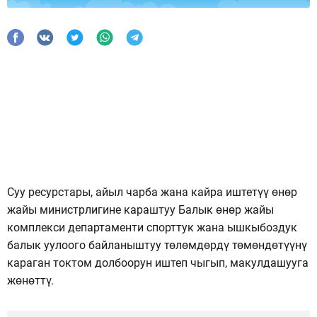
Суу ресурстары, айыл чарба жана кайра иштетүү өнөр
жайы министрлигине караштуу Балык өнөр жайы
комплекси департаменти спорттук жана ышкыбоздук
балык уулоого байланыштуу төлөмдөрдү төмөндөтүүнү
караган токтом долбоорун иштеп чыгып, макулдашууга
жөнөттү.