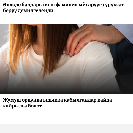
Өлкөдө балдарга кош фамилия ыйгарууга уруксат
берүү демилгеленди
Жумуш ордунда ыдыкка кабылгандар кайда
кайрылса болот