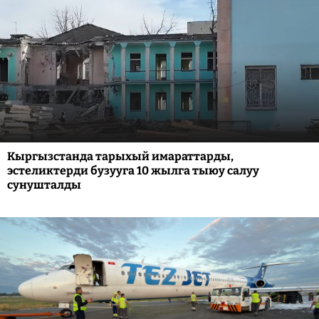
Кыргызстанда тарыхый имараттарды,
эстеликтерди бузууга 10 жылга тыюу салуу
сунушталды