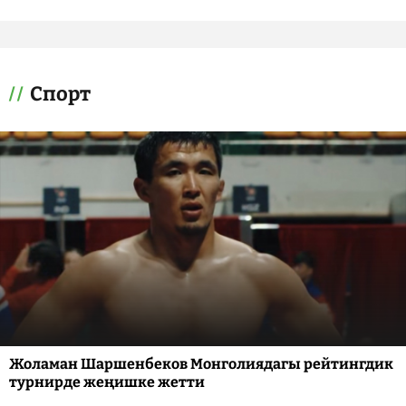
Спорт
Жоламан Шаршенбеков Монголиядагы рейтингдик
турнирде жеңишке жетти