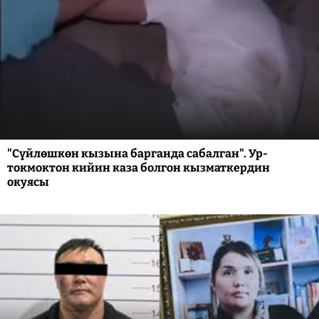
"Сүйлөшкөн кызына барганда сабалган". Ур-
токмоктон кийин каза болгон кызматкердин
окуясы