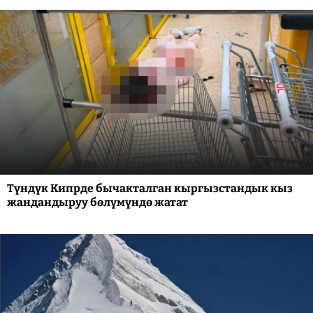
Түндүк Кипрде бычакталган кыргызстандык кыз
жандандыруу бөлүмүндө жатат