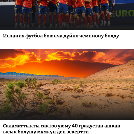
Испания футбол боюнча дүйнө чемпиону болду
Саламаттыкты сактоо уюму 40 градустан ашкан
ысык болушу мүмкүн деп эскертти