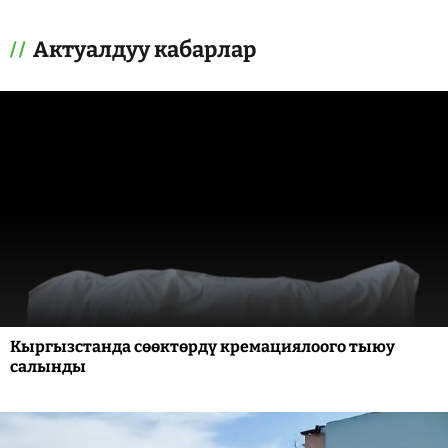
Актуалдуу кабарлар
Кыргызстанда сөөктөрдү кремациялоого тыюу
салынды