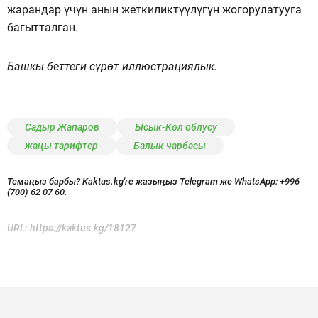
жарандар үчүн анын жеткиликтүүлүгүн жогорулатууга
багытталган.
Башкы беттеги сүрөт иллюстрациялык.
Садыр Жапаров
Ысык-Көл облусу
жаңы тарифтер
Балык чарбасы
Темаңыз барбы? Kaktus.kg'ге жазыңыз Telegram же WhatsApp:
+996
(700) 62 07 60.
URL:
https://kaktus.kg/18127