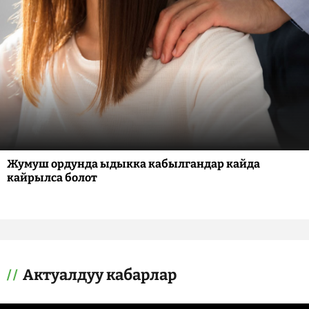
Жумуш ордунда ыдыкка кабылгандар кайда
кайрылса болот
Актуалдуу кабарлар