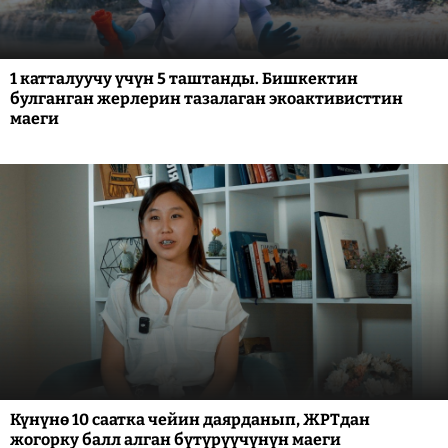
1 катталуучу үчүн 5 таштанды. Бишкектин
булганган жерлерин тазалаган экоактивисттин
маеги
Күнүнө 10 саатка чейин даярданып, ЖРТдан
жогорку балл алган бүтүрүүчүнүн маеги