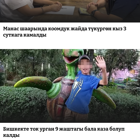
Манас шаарында коомдук жайда түкүргөн кыз 3
суткага камалды
Бишкекте ток урган 9 жаштагы бала каза болуп
калды