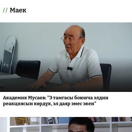
Маек
Академик Мусаев: "Э тамгасы боюнча элдин
реакциясын көрдүк, эл даяр эмес экен"