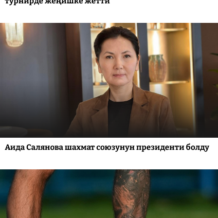
турнирде жеңишке жетти
Аида Салянова шахмат союзунун президенти болду