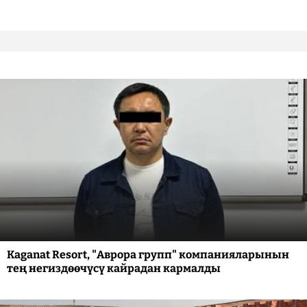
Kaganat Resort, "Аврора групп" компанияларынын
тең негиздөөчүсү кайрадан кармалды