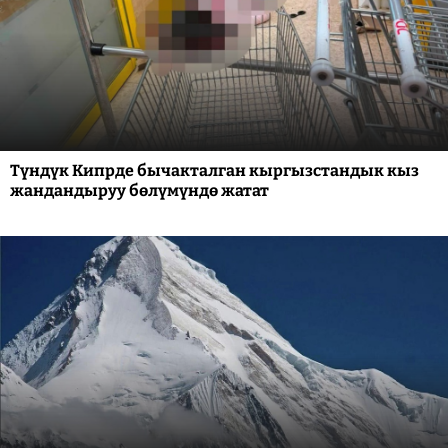
Түндүк Кипрде бычакталган кыргызстандык кыз
жандандыруу бөлүмүндө жатат