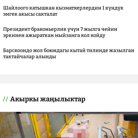
Шайлоого катышкан кызматкерлердин 1 күндүк
эмгек акысы сакталат
Президент браконьерлик үчүн 7 жылга чейин
эркинен ажыраткан мыйзамга кол койду
Барскоондо жол боюндагы кытай тилинде жазылган
тактайчалар алынды
Акыркы жаңылыктар