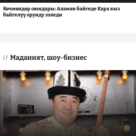
Көчмөндөр оюндары: Аламан байгеде Кара кыз
байгелүү орунду ээледи
Маданият, шоу-бизнес