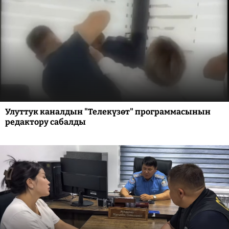
Улуттук каналдын "Телекүзөт" программасынын
редактору сабалды