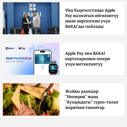
Visa Кыргызстанда Apple
Pay кызматын ийгиликтүү
ишке киргизгени үчүн
BAKAI'ды сыйлады
Apple Pay эми BAKAI
карталарынын ээлери
үчүн жеткиликтүү
Жайкы даамдар:
"Империя" жана
"Бухарадагы" суроо-талап
жараткан тамактар