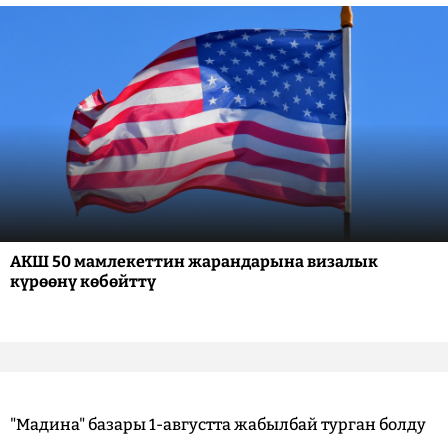
АКШ 50 мамлекеттин жарандарына визалык
күрөөнү көбөйттү
"Мадина" базары 1-августта жабылбай турган болду