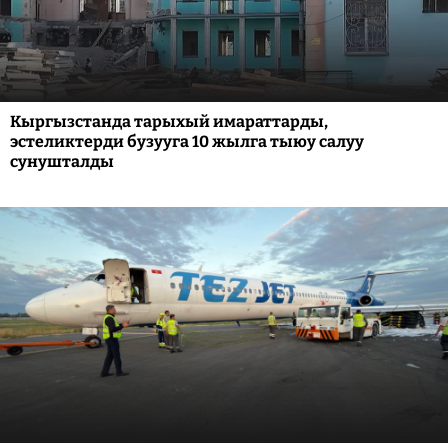
Кыргызстанда тарыхый имараттарды,
эстеликтерди бузууга 10 жылга тыюу салуу
сунушталды