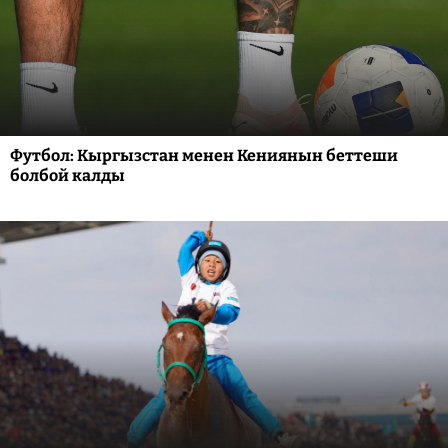
Футбол: Кыргызстан менен Кениянын беттеши
болбой калды