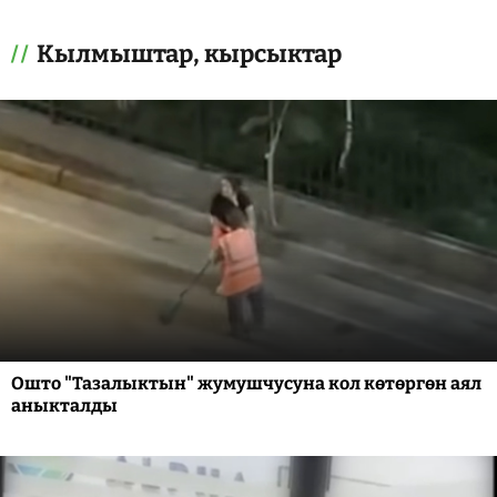
Кылмыштар, кырсыктар
Ошто "Тазалыктын" жумушчусуна кол көтөргөн аял
аныкталды