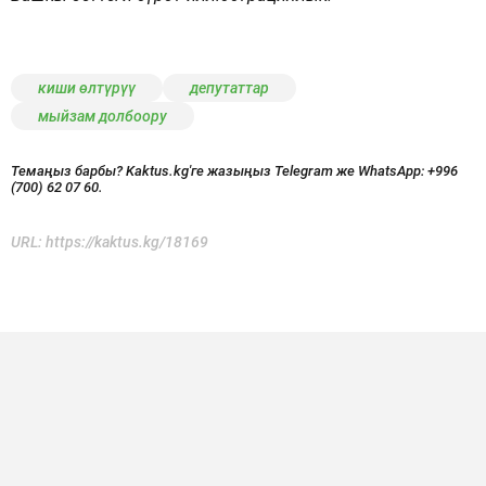
киши өлтүрүү
депутаттар
мыйзам долбоору
Темаңыз барбы? Kaktus.kg'ге жазыңыз Telegram же WhatsApp:
+996
(700) 62 07 60.
URL:
https://kaktus.kg/18169