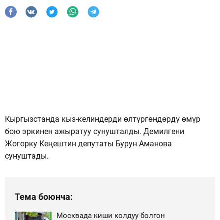
Кыргызстанда кыз-келиндерди өлтүргөндөрдү өмүр
бою эркинен ажыратуу сунушталды. Демилгени
Жогорку Кеңештин депутаты Бурун Аманова
сунуштады.
Тема боюнча:
Москвада киши колдуу болгон