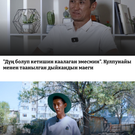
"Дүң болуп кетишин каалаган эмесмин". Кулпунайы
менен таанылган дыйкандын маеги