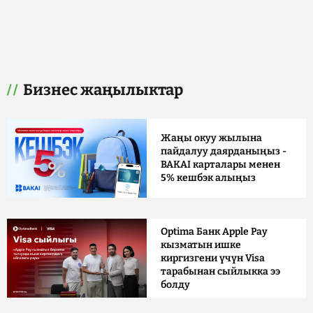
Бизнес жаңылыктар
Жаңы окуу жылына
пайдалуу даярданыңыз -
BAKAI карталары менен
5% кешбэк алыңыз
Optima Банк Apple Pay
кызматын ишке
киргизгени үчүн Visa
тарабынан сыйлыкка ээ
болду