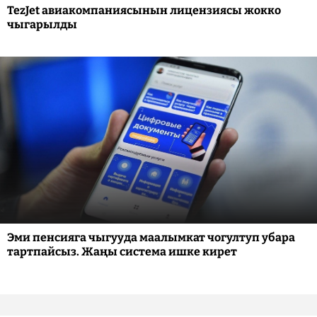
TezJet авиакомпаниясынын лицензиясы жокко
чыгарылды
Эми пенсияга чыгууда маалымкат чогултуп убара
тартпайсыз. Жаңы система ишке кирет