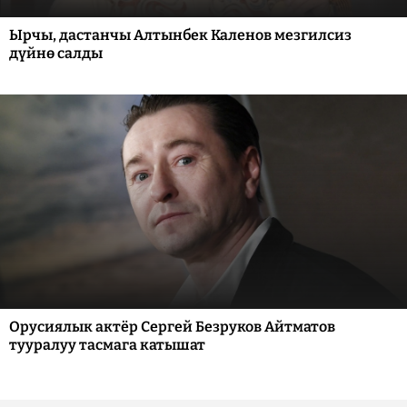
Ырчы, дастанчы Алтынбек Каленов мезгилсиз
дүйнө салды
Орусиялык актёр Сергей Безруков Айтматов
тууралуу тасмага катышат