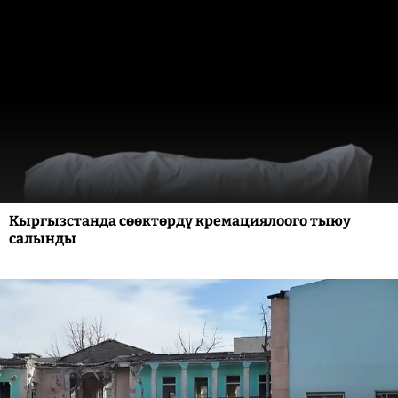
Кыргызстанда сөөктөрдү кремациялоого тыюу
салынды