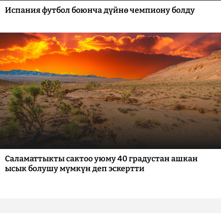
Испания футбол боюнча дүйнө чемпиону болду
Саламаттыкты сактоо уюму 40 градустан ашкан
ысык болушу мүмкүн деп эскертти