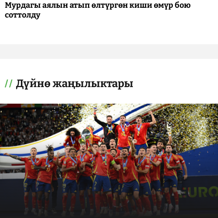
Мурдагы аялын атып өлтүргөн киши өмүр бою
соттолду
Дүйнө жаңылыктары