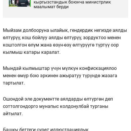
кыргызстандык боюнча министрлик
маалымат берди
Мыйзам долбооруна ылайык, гендердик негизде аялды
өлтүрүү, кош бойлуу аялды өлтүрүү, зордуктоо менен
коштолгон өлүм жана өзүн-өзү өлтүрүүгө түртүү оор
кылмыш катары каралат.
Мындай кылмыштар үчүн мүлкүн конфискациялоо
менен өмүр бою эркинен ажыратуу түрүндө жазага
тартылат.
Ошондой эле документте аялдарды өлтүргөн деп
соттолгондорго мунапыс колдонулбай турганы
айтылат.
Башкы беттеги сүрөт иллюстрациялык.