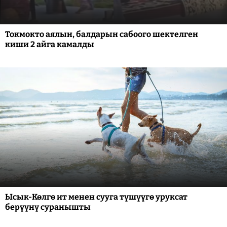
Токмокто аялын, балдарын сабоого шектелген
киши 2 айга камалды
Ысык-Көлгө ит менен сууга түшүүгө уруксат
берүүнү суранышты