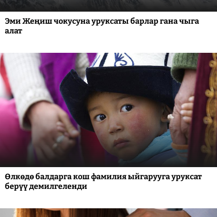
Эми Жеңиш чокусуна уруксаты барлар гана чыга
алат
Өлкөдө балдарга кош фамилия ыйгарууга уруксат
берүү демилгеленди