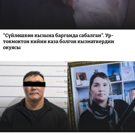
"Сүйлөшкөн кызына барганда сабалган". Ур-
токмоктон кийин каза болгон кызматкердин
окуясы