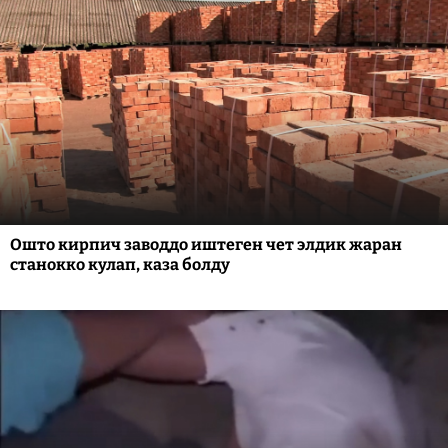
Ошто кирпич заводдо иштеген чет элдик жаран
станокко кулап, каза болду